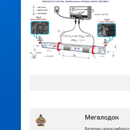
Мегалодон
Ветеран галузі рибног