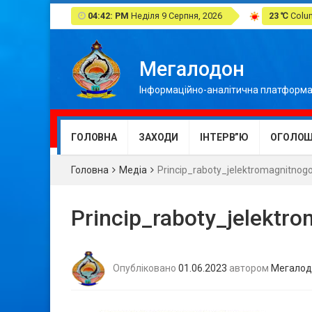
04:42: PM
Неділя 9 Серпня, 2026
23 ℃
Colum
Мегалодон
Інформаційно-аналітична платформа
ГОЛОВНА
ЗАХОДИ
ІНТЕРВ”Ю
ОГОЛОШ
Головна
Медіа
Princip_raboty_jelektromagnitnog
Princip_raboty_jelektr
Опубліковано
01.06.2023
автором
Мегалод