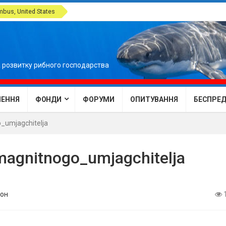
bus, United States
 розвитку рибного господарства
ЕННЯ
ФОНДИ
ФОРУМИ
ОПИТУВАННЯ
БЕСПРЕДЕ
o_umjagchitelja
omagnitnogo_umjagchitelja
он