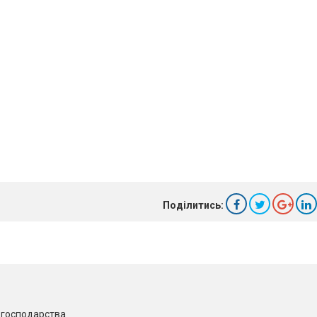
Поділитись:
о господарства