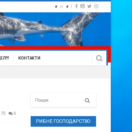
or
|
#
#
Л!!!
КОНТАКТИ
Search
175
0
РИБНЕ ГОСПОДАРСТВО