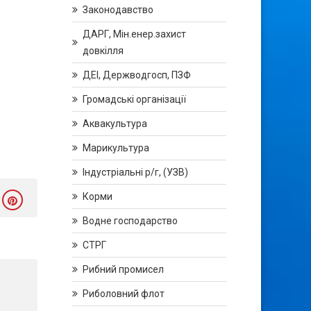
Законодавство
ДАРГ, Мін.енер.захист
довкілля
ДЕІ, Держводгосп, ПЗФ
Громадські організації
Аквакультура
Марикультура
Індустріальні р/г, (УЗВ)
Корми
Водне господарство
СТРГ
Рибний промисел
Риболовний флот