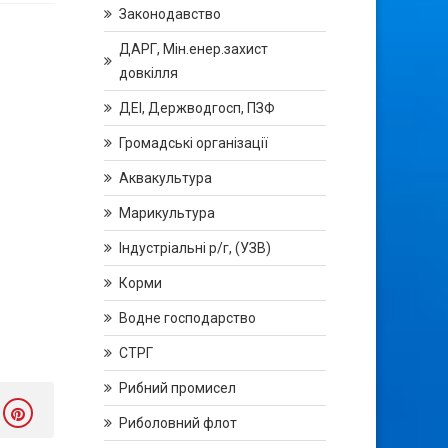
Законодавство
ДАРГ, Мін.енер.захист
довкілля
ДЕІ, Держводгосп, ПЗФ
Громадські організації
Аквакультура
Марикультура
Індустріальні р/г, (УЗВ)
Корми
Водне господарство
СТРГ
Рибний промисел
Риболовний флот