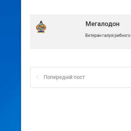
Мегалодон
Ветеран галузі рибног
Попередній пост