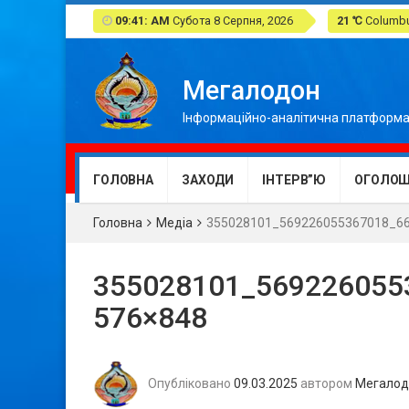
09:41: AM
Субота 8 Серпня, 2026
21 ℃
Columbus
Мегалодон
Інформаційно-аналітична платформа
ГОЛОВНА
ЗАХОДИ
ІНТЕРВ”Ю
ОГОЛОШ
Головна
Медіа
355028101_569226055367018_66
355028101_569226055
576×848
Опубліковано
09.03.2025
автором
Мегалод