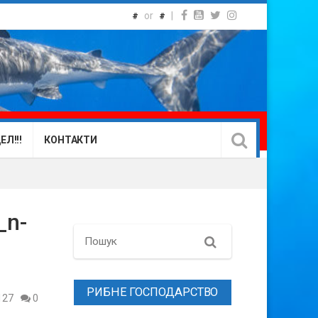
or
|
#
#
Л!!!
КОНТАКТИ
_n-
Search
РИБНЕ ГОСПОДАРСТВО
127
0