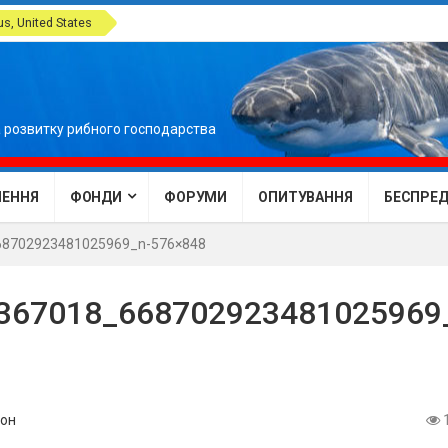
, United States
 розвитку рибного господарства
ЕННЯ
ФОНДИ
ФОРУМИ
ОПИТУВАННЯ
БЕСПРЕДЕ
8702923481025969_n-576×848
367018_668702923481025969
он