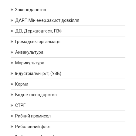
Законодавство
ДАРГ, Мін.енер.захист довкілля
ДЕІ, Держводгосп, ПЗФ
Громадські організації
Аквакультура
Марикультура
Індустріальні р/г, (УЗВ)
Корми
Водне господарство
СТРГ
Рибний промисел
Риболовний флот