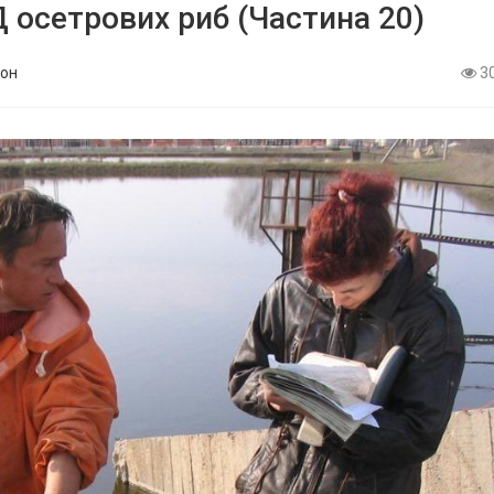
 осетрових риб (Частина 20)
он
3