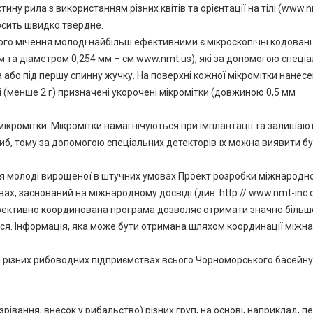
ину рила з використанням різних квітів та орієнтації на тілі (www.
досить швидко твердне.
го мічення молоді найбільш ефективними є мікроскопічні кодовані
та діаметром 0,254 мм – см www.nmt.us), які за допомогою спеці
або під першу спинну жучку. На поверхні кожної мікромітки нанес
і (менше 2 г) призначені укорочені мікромітки (довжиною 0,5 мм
ікромітки. Мікромітки намагнічуються при імплантації та залишаю
иб, тому за допомогою спеціальних детекторів їх можна виявити б
ня молоді вирощеної в штучних умовах Проект розробки міжнародно
х, заснований на міжнародному досвіді (див. http:// www.nmt-inc.
о ефективно координована програма дозволяє отримати значно більш
ться. Інформація, яка може бути отримана шляхом координації міжн
різних рибоводних підприємствах всього Чорноморського басейну
івання, внесок у рибальство) різних груп, на основі, наприклад, пе