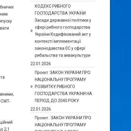
КОДЕКС РИБНОГО
обничих
ГОСПОДАРСТВА УКРАЇНИ
чним
Засади державної політики у
ипуску
сфері рибного господарства
увати
України Кодифікований акт у
контексті імплементації
законодавства ЄС у сфері
рибальства та аквакультури
22.01.2026
Проєкт ЗАКОН УКРАЇНИ ПРО
 та
НАЦІОНАЛЬНУ ПРОГРАМУ
РОЗВИТКУ РИБНОГО
ГОСПОДАРСТВА УКРАЇНИ НА
ивними,
ПЕРІОД ДО 2040 РОКУ
 CWT-
22.01.2026
Проєкт. ЗАКОН УКРАЇНИ ПРО
аційний
НАЦІОНАЛЬНУ ПРОГРАМУ
о 2,1