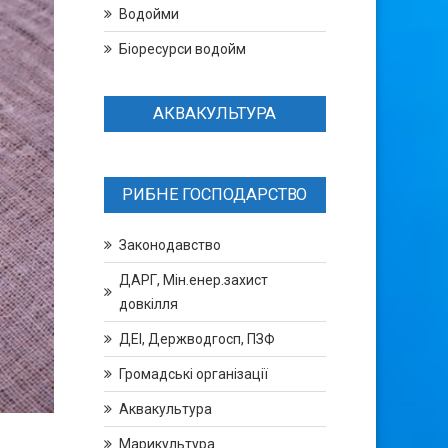
Водойми
Біоресурси водойм
АКВАКУЛЬТУРА
РИБНЕ ГОСПОДАРСТВО
Законодавство
ДАРГ, Мін.енер.захист
довкілля
ДЕІ, Держводгосп, ПЗФ
Громадські організації
Аквакультура
Марикультура