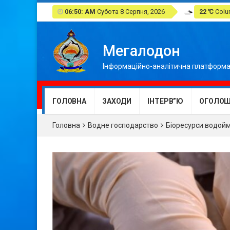
06:50: AM
Субота 8 Серпня, 2026
22 ℃
Colum
Мегалодон
Інформаційно-аналітична платформа
ГОЛОВНА
ЗАХОДИ
ІНТЕРВ”Ю
ОГОЛОШ
Головна
Водне господарство
Біоресурси водой