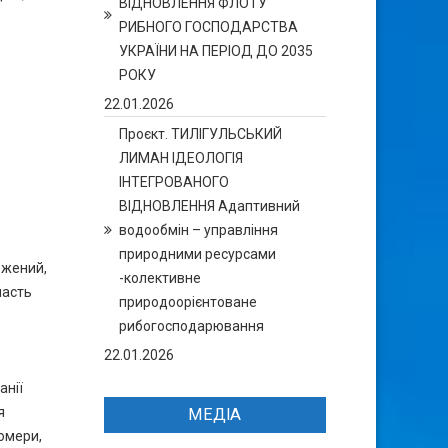
ВІДНОВЛЕННЯ ФЛОТУ
РИБНОГО ГОСПОДАРСТВА
УКРАЇНИ НА ПЕРІОД ДО 2035
РОКУ
22.01.2026
Проєкт. ТИЛІГУЛЬСЬКИЙ
ЛИМАН ІДЕОЛОГІЯ
ІНТЕГРОВАНОГО
ВІДНОВЛЕННЯ Адаптивний
водообмін – управління
природними ресурсами
ежений,
-колективне
ласть
природоорієнтоване
рибогосподарювання
22.01.2026
анії
я
МЕДІА
томери,