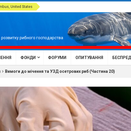
bus, United States
 розвитку рибного господарства
ЕННЯ
ФОНДИ
ФОРУМИ
ОПИТУВАННЯ
БЕСПРЕДЕ
м
Вимоги до мічення та УЗД осетрових риб (Частина 20)