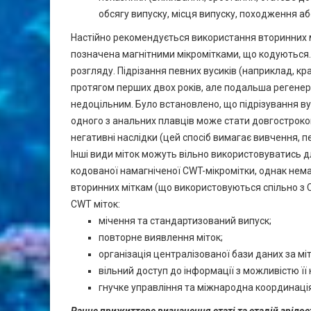
обсягу випуску, місця випуску, походження аб
Настійно рекомендується використання вторинних 
позначена магнітними мікромітками, що кодуються.
розгляду. Підрізання певних вусиків (наприклад, 
протягом перших двох років, але подальша регенер
недоцільним. Було встановлено, що підрізування ву
одного з анальних плавців може стати довгостроко
негативні наслідки (цей спосіб вимагає вивчення,
Інші види міток можуть вільно використовуватись дл
кодованої намагніченої CWT-мікромітки, однак нем
вторинних міткам (що використовуються спільно з 
CWT міток:
мічення та стандартизований випуск;
повторне виявлення міток;
організація централізованої бази даних за мі
вільний доступ до інформації з можливістю її
гнучке управління та міжнародна координація