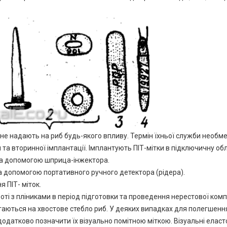
ії не надають на риб будь-якого впливу. Термін їхньої служби необм
та вторинної імплантації. Імплантують ПІТ-мітки в підключичну об
 за допомогою шприца-інжектора.
а допомогою портативного ручного детектора (рідера).
 ПІТ- міток.
оті з пліниками в період підготовки та проведення нерестової комп
аються на хвостове стебло риб. У деяких випадках для полегшенн
 додатково позначити їх візуально помітною міткою. Візуальні елас