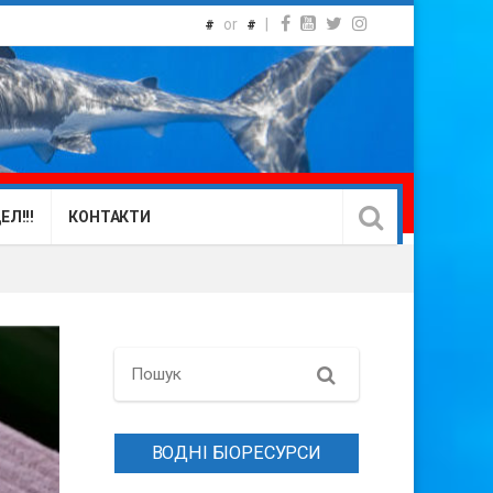
or
|
#
#
Л!!!
КОНТАКТИ
Search
ВОДНІ БІОРЕСУРСИ