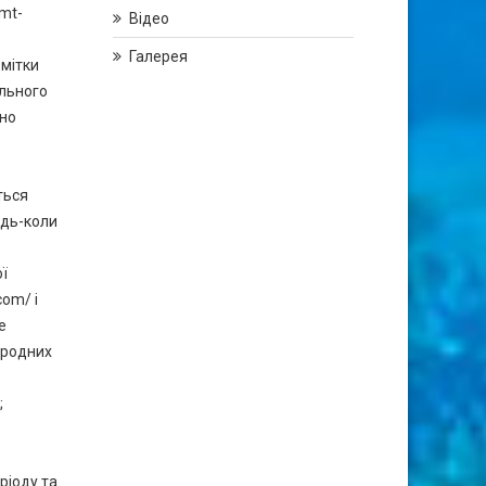
nmt-
Відео
Галерея
 мітки
ального
ено
ться
удь-коли
ї
com/ і
е
ародних
;
ріоду та