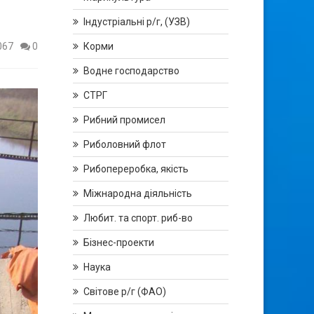
Індустріальні р/г, (УЗВ)
067
0
Корми
Водне господарство
СТРГ
Рибний промисел
Риболовний флот
Рибопереробка, якість
Міжнародна діяльність
Любит. та спорт. риб-во
Бізнес-проекти
Наука
Світове р/г (ФАО)