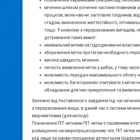
мічення шляхом усічення частини плавників 
процесів, включаючи: заготівлю плідників, ві
стадом, визначення життєстійкості, оптимальн
тощо. У кожному з перерахованих випадків, о
дотримання таких вимог:
мінімальний вплив на гідродинамічні властив
збереження міток протягом необхідного період
висока швидкість мічення;
легкість виявлення міток у рибах, у тому числ
можливість передачі максимального обсягу не
можливість багаторазово зчитувати з міток ін
обладнання для них прикріплення та виявлен
Залежно від поставленого завдання під час мічення
з перерахованих вище, в даний час є системи мічен
мікрометками (для молоді).
Позначення ПІТ-мітками ПІТ-мітки є пасивними ін
розміщеною на мікропроцесорному чіпі. ПІТ-мітки 
код лише за умови порушення детектором (рідером). 