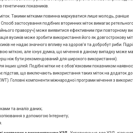
о генетичних показників.
міток. Такими мітками повинна маркуватися лише молодь, раніше
 Спосіб застосування подібних вторинних міток вимагає ретельног
крайнього праворуч) може виявитися ефективним при повторному ви
ація вусиків може зробити використання його як довгострокову міт
сиків не надає значного впливу на здоров’я та добробут риби. Підр
вою міткою, але існує думка, що мічення в даному випадку може м
 перш ніж бути рекомендований для широкого використання).
я інших цілей. Подібні мітки не є обов’язковим показником наявнос
ає підстав, що виключають використання таких міток на додаток до
CWT). Головні компоненти міжнародної програми мічення з викори
тками та аналіз даних;
 копіювання з допомогою Інтернету;
.