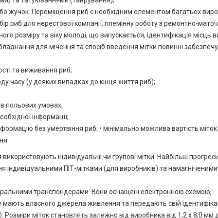
або жучок. Переміщення риб є необхідним елементом багатьох вир
дбір риб для нерестової компанії, племінну роботу з ремонтно-мато
ого розміру та віку молоді, що випускається, ідентифікація місць в
бладнання для мічення та спосіб введення мітки повинні забезпеч
ості та виживання риб;
у часу (у деяких випадках до кінця життя риб);
і в польових умовах;
обхідної інформації;
формацію без умертвіння риб; • мінімально можлива вартість міток
ня.
 використовують індивідуальні чи групові мітки. Найбільш прогрес
ня індивідуальними ПІТ-мітками (для виробників) та намагніченими
тегральними транспондерами. Вони оснащені електронною схемою,
не мають власного джерела живлення та передають свій ідентифік
Розміри міток становлять залежно від виробника від 1,2 х 8,0 мм д