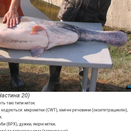
Частина 20)
ь такі типи міток:
що кодуються. мікромітки (CWT), хімічні речовини (окситетрациклін),
и;
би (ВРХ), дужки, якірні мітки;
ми) та татуюваннями (таврування);