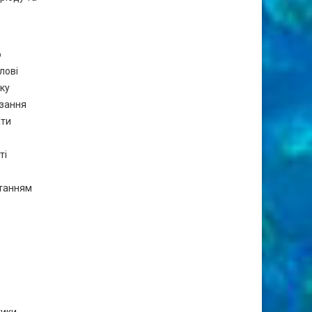
о
лові
ку
ізання
ати
ті
станням