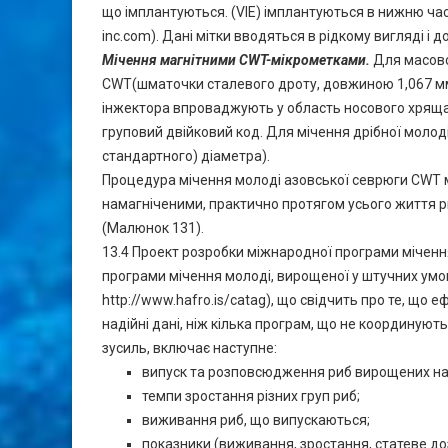
що імплантуються. (VIE) імплантуються в нижню част
inc.com). Дані мітки вводяться в рідкому вигляді і 
Мічення магнітними СWT-мікрометками.
Для масово
CWT(шматочки сталевого дроту, довжиною 1,067 мм 
інжектора впроваджують у область носового хряща 
груповий двійковий код. Для мічення дрібної молод
стандартного) діаметра).
Процедура мічення молоді азовської севрюги CWT м
намагніченими, практично протягом усього життя р
(Малюнок 131).
13.4 Проект розробки міжнародної програми мічен
програми мічення молоді, вирощеної у штучних умова
http://www.hafro.is/catag), що свідчить про те, щ
надійні дані, ніж кілька програм, що не координую
зусиль, включає наступне:
випуск та розповсюдження риб вирощених на 
темпи зростання різних груп риб;
виживання риб, що випускаються;
показники (виживання, зростання, статеве дозр