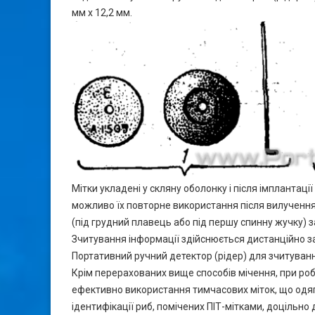
мм х 12,2 мм.
Мітки укладені у скляну оболонку і після імплантац
можливо їх повторне використання після вилучення 
(під грудний плавець або під першу спинну жучку)
Зчитування інформації здійснюється дистанційно з
Портативний ручний детектор (рідер) для зчитування
Крім перерахованих вище способів мічення, при роб
ефективно використання тимчасових міток, що одяг
ідентифікації риб, помічених ПІТ-мітками, доцільно