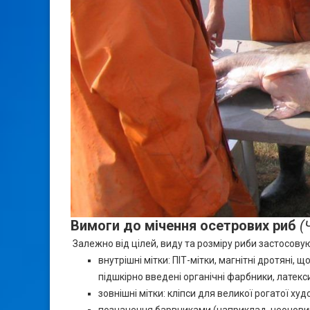
Вимоги до мічення осетрових риб
(
Залежно від цілей, виду та розміру риби застосовуют
внутрішні мітки: ПІТ-мітки, магнітні дротяні, 
підшкірно введені органічні фарбники, латекс
зовнішні мітки: кліпси для великої рогатої худо
позначення барвниками (наприклад, неонови