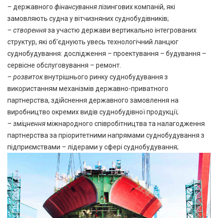
– державного
фінансування
лізингових компаній, які
замовляють судна у вітчизняних суднобудівників;
–
створення
за участю держави вертикально інтегрованих
структур, які об’єднують увесь технологічний ланцюг
суднобудування: дослідження – проектування – будування –
сервісне обслуговування – ремонт.
–
розвиток
внутрішнього ринку суднобудування з
використанням механізмів державно-приватного
партнерства, здійснення державного замовлення на
виробництво окремих видів суднобудівної продукції;
–
зміцнення
міжнародного співробітництва та налагодження
партнерства за пріоритетними напрямами суднобудування з
підприємствами – лідерами у сфері суднобудування;