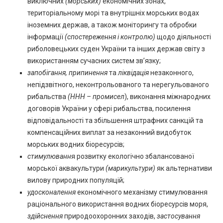
виключних
(морських)
економічних зонах,
територіальному морі та внутрішніх морських водах
іноземних держав, а також моніторингу та обробки
інформації
(спостереження і контролю)
щодо діяльності
риболовецьких суден України та інших держав світу з
використанням сучасних систем зв’язку;
запобігання, припинення
та
ліквідація
незаконного,
непідзвітного, неконтрольованого та нерегульованого
рибальства
(ННН – промисел
), виконання міжнародних
договорів України у сфері рибальства, посилення
відповідальності та збільшення штрафних санкцій та
компенсаційних виплат за незаконний видобуток
морських водних біоресурсів;
стимулюванн
я розвитку екологічно збалансованої
морської аквакультури
(марикультури)
як альтернативи
вилову природних популяцій;
удосконалення
економічного механізму стимулювання
раціонального використання водних біоресурсів моря,
здійснення
природоохоронних заходів,
застосування