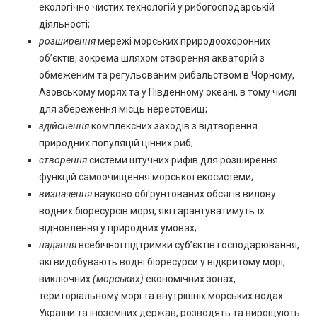
екологічно чистих технологій у рибогосподарській
діяльності;
розширення
мережі морських природоохоронних
об’єктів, зокрема шляхом створення акваторій з
обмеженим та регульованим рибальством в Чорному,
Азовському морях та у Південному океані, в тому числі
для збереження місць нерестовищ;
здійснення
комплексних заходів з відтворення
природних популяцій цінних риб;
створення
системи штучних рифів для розширення
функцій самоочищення морської екосистеми;
визначення
науково обґрунтованих обсягів вилову
водних біоресурсів моря, які гарантуватимуть їх
відновлення у природних умовах;
надання
всебічної підтримки суб’єктів господарювання,
які видобувають водні біоресурси у відкритому морі,
виключних
(морських)
економічних зонах,
територіальному морі та внутрішніх морських водах
України та іноземних держав, розводять та вирощують