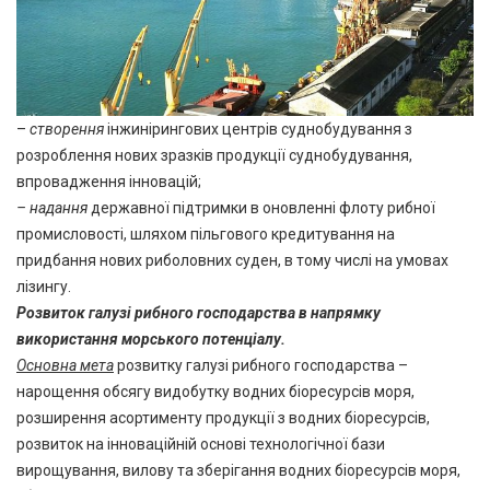
–
створення
інжинірингових центрів суднобудування з
розроблення нових зразків продукції суднобудування,
впровадження інновацій;
– надання
державної підтримки в оновленні флоту рибної
промисловості, шляхом пільгового кредитування на
придбання нових риболовних суден, в тому числі на умовах
лізингу.
Розвиток галузі рибного господарства в напрямку
використання морського потенціалу.
Основна мета
розвитку галузі рибного господарства –
нарощення обсягу видобутку водних біоресурсів моря,
розширення асортименту продукції з водних біоресурсів,
розвиток на інноваційній основі технологічної бази
вирощування, вилову та зберігання водних біоресурсів моря,