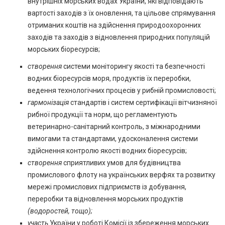
внутрішніх морських водах України, які відповідають
вартості заходів з їх оновлення, та цільове спрямування
отриманих коштів на здійснення природоохоронних
заходів та заходів з відновлення природних популяцій
морських біоресурсів;
створення
системи моніторингу якості та безпечності
водних біоресурсів моря, продуктів їх переробки,
ведення технологічних процесів у рибній промисловості;
гармонізація
стандартів і систем сертифікації вітчизняної
рибної продукції та норм, що регламентують
ветеринарно-санітарний контроль, з міжнародними
вимогами та стандартами, удосконалення системи
здійснення контролю якості водних біоресурсів;
створення
сприятливих умов для будівництва
промислового флоту на українських верфях та розвитку
мережі промислових підприємств із добування,
переробки та відновлення морських продуктів
(водоростей, тощо);
участь
України у роботі Комісії із збереження морських