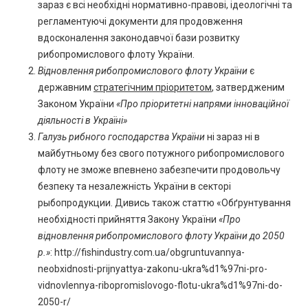
зараз є всі необхідні нормативно-правові, ідеологічні та
регламентуючі документи для продовження
вдосконалення законодавчої бази розвитку
рибопромислового флоту України.
Відновлення рибопромислового флоту України
є
державним
стратегічним пріоритетом
, затвердженим
Законом України
«
Про пріоритетні напрями інноваційної
діяльності в Україні»
Галузь рибного господарства України
ні зараз ні в
майбутньому без свого потужного рибопромислового
флоту не зможе впевнено забезпечити продовольчу
безпеку та незалежність України в секторі
рыбопродукции. Дивись також статтю «Обґрунтування
необхідності прийняття Закону України
«Про
відновлення рибопромислового флоту України до 2050
р.»
:
http://fishindustry.com.ua/obgruntuvannya-
neobxidnosti-prijnyattya-zakonu-ukra%d1%97ni-pro-
vidnovlennya-ribopromislovogo-flotu-ukra%d1%97ni-do-
2050-r/