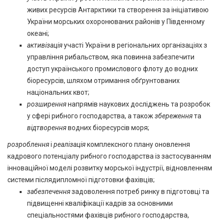
живих ресурсів Антарктики та створення за ініціативою
України морських охоронюваних районів у Південному
океані;
активізація
участі України в регіональних організаціях з
управління рибальством, яка повинна забезпечити
доступ українського промислового флоту до водних
біоресурсів, шляхом отримання обґрунтованих
національних квот;
розширення
напрямів наукових досліджень та розробок
у сфері рибного господарства, а також
збереження
та
відтворення
водних біоресурсів моря;
розроблення
і
реалізація
комплексного плану оновлення
кадрового потенціалу рибного господарства із застосуванням
інноваційної моделі розвитку морської індустрії, відновленням
системи післядипломної підготовки фахівців;
забезпечення
задоволення потреб ринку в підготовці та
підвищенні кваліфікації кадрів за основними
спеціальностями фахівців рибного господарства,