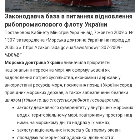
Законодавча база в питаннях відновлення
рибопромислового флоту України
Постановою Кабінету Міністрів України від 7 жовтня 2009 р. №
1307 затверджена «Морська доктрина України на період до
2035 р.»
https://zakon.rada.gov.ua/laws/show/1307-2009-
%D0%BF
Морська доктрина України
визначила пріоритетні
національні інтереси на морі, які сформульовані як
задоволення потреб суспільства, економіки і держави у
використанні ресурсів моря, посилення позиції України серед
провідних морських держав, а також забезпеченні безпеки
шляхом
(тільки те, що стосується рибного господарства);
захисту
державного суверенітету у внутрішніх морських
водах, територіальному морі, повітряному просторі над
ними, на морському дні та надрах у їх межах;
захисту
національних інтересів у Світовому океані;
провадження
море-господарської діяльності з: