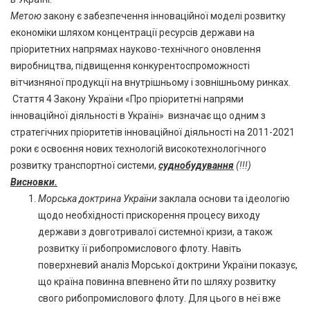
Метою
закону є забезпечення інноваційної моделі розвитку
економіки шляхом концентрації ресурсів держави на
пріоритетних напрямах науково-технічного оновлення
виробництва, підвищення конкурентоспроможності
вітчизняної продукції на внутрішньому і зовнішньому ринках.
Стаття 4 Закону України «Про пріоритетні напрями
інноваційної діяльності в Україні» визначає що одним з
стратегічних пріоритетів інноваційної діяльності на 2011-2021
роки є освоєння нових технологій високотехнологічного
розвитку транспортної системи,
суднобудування
(!!!)
Висновки.
Морська доктрина України
заклала основи та ідеологію
щодо необхідності прискорення процесу виходу
держави з довготривалої системної кризи, а також
розвитку її рибопромислового флоту. Навіть
поверхневий аналіз Морської доктрини України показує,
що країна повинна впевнено йти по шляху розвитку
свого рибопромислового флоту. Для цього в неї вже