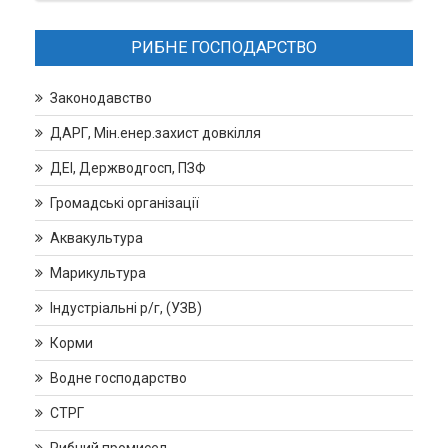
РИБНЕ ГОСПОДАРСТВО
Законодавство
ДАРГ, Мін.енер.захист довкілля
ДЕІ, Держводгосп, ПЗФ
Громадські організації
Аквакультура
Марикультура
Індустріальні р/г, (УЗВ)
Корми
Водне господарство
СТРГ
Рибний промисел