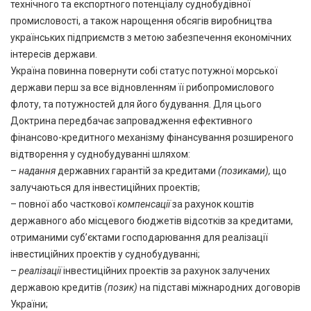
технічного та експортного потенціалу суднобудівної
промисловості, а також нарощення обсягів виробництва
українських підприємств з метою забезпечення економічних
інтересів держави.
Україна повинна повернути собі статус потужної морської
держави перш за все відновленням її рибопромислового
флоту, та потужностей для його будування. Для цього
Доктрина передбачає запровадження ефективного
фінансово-кредитного механізму фінансування розширеного
відтворення у суднобудуванні шляхом:
–
надання
державних гарантій за кредитами
(позиками),
що
залучаються для інвестиційних проектів;
– повної або часткової
компенсації
за рахунок коштів
державного або місцевого бюджетів відсотків за кредитами,
отриманими суб’єктами господарювання для реалізації
інвестиційних проектів у суднобудуванні;
–
реалізації
інвестиційних проектів за рахунок залучених
державою кредитів
(позик)
на підставі міжнародних договорів
України;