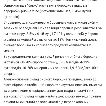
Однак частіше “білою” називають борошно з відходів
переробки риб на філе (кісткових залишків, шкіри, луски,
нутрощів).
Сировиною для коричневого борошна є масові жирні риби —
зазвичай оселедцеві. Обидва види борошна розрізняються за
вмістом жиру: 2-6% у білій муці і 7-10% у коричневій; у борошні
із сайри та мойви його вміст сягає 18%. Тому хімічний склад
рибного борошна як кормового продукту коливається у
межах.
За усередненими даними у сухій речовині рибного борошна
міститься: 60-70% сирого протеїну, 3-18% ліпідів, 4-13%
вуглеводів, 10-20% мінеральних речовин, 1,9-2,3 МДж/100 г
енергії.
Амінокислотний склад рибного борошна по відношенню до
білка відносно стабільний і характеризується високим вмістом
та сприятливим співвідношенням для тварин незамінних
амінокислот. Склад ліпідів найбільшою мірою, ніж інші поживні
речовини, схильний до залежності від перерахованих