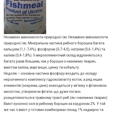
Незамінні амінокислоти природної їжі. Незамінні амінокислоти
природної їжі. Мінеральна частина рибного борошна багата
кальцієм (1,1-7,4%), фосфором (0,7-4,0), натрієм (0,6-1,4%) та
калієм (0,4-1,8%). Її мікроелементний склад відрізняється у
багато разів більшим, ніж у борошні з наземних тварин,
вмістом заліза, марганцю, цинку та кобальту.
Недолік – основна частина фосфору входить до складу
нерозчинного комплексу гідроксіапагіту кісток, а ряд інших
елементів (зокрема, цинк) знаходиться у зв’язку з фітиновою
кислотою, утворюючи фігати, що дуже погано
розщеплюються в травному тракті риб (як і наземних тварин).
Вміст кухонної солі в рибному борошні за кордоном 2%. У той
же час її вміст у готових комбікормах понад 1% надмірно та