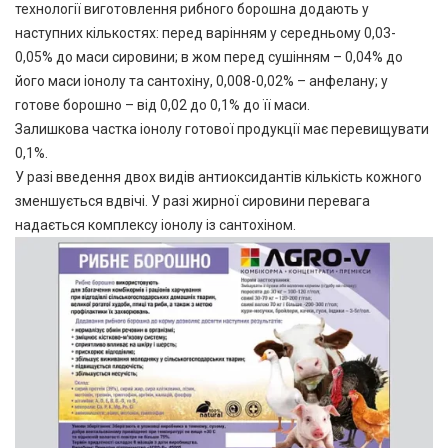
технології виготовлення рибного борошна додають у
наступних кількостях: перед варінням у середньому 0,03-
0,05% до маси сировини; в жом перед сушінням – 0,04% до
його маси іонолу та сантохіну, 0,008-0,02% – анфелану; у
готове борошно – від 0,02 до 0,1% до її маси.
Залишкова частка іонолу готової продукції має перевищувати
0,1%.
У разі введення двох видів антиоксидантів кількість кожного
зменшується вдвічі. У разі жирної сировини перевага
надається комплексу іонолу із сантохіном.