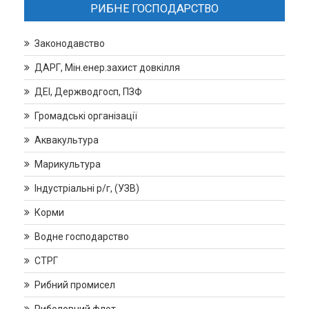
РИБНЕ ГОСПОДАРСТВО
Законодавство
ДАРГ, Мін.енер.захист довкілля
ДЕІ, Держводгосп, ПЗФ
Громадські організації
Аквакультура
Марикультура
Індустріальні р/г, (УЗВ)
Корми
Водне господарство
СТРГ
Рибний промисел