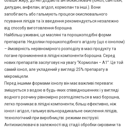
більше жиру, до неї додають антиокислювачі (іонол, сантохін,
дилудин, анфелан, агідол, кормолан та інші.). Вони
запобігають або гальмують процеси окислювального
псування ліпідів та їх введення рекомендується незалежно
від способу виготовлення борошна.
Найбільш уживані, це масляні та порошкоподібні форми
препаратів. Недоліки порошкоподібного агідолу (що є іонолом)
– ймовірність нерівномірного розподілу в масі продукту та
погане проникнення в ліпідні компоненти борошна. Серед
нових препаратів заслуговує на увагу “Кормолан – А1”. Це той
самий іонол, але укладений у вигляді 25% препарату в
мікроміцели.
Перед іншими формами іонолу він має важливі переваги:
змішується з водою в будь-яких співвідношеннях і у вигляді
водного розчину рівномірно розподіляється в масі борошна,
легко проникає в ліпідні компоненти, більш ефективно, ніж
іонол і агідол, гальмує вільнорадикальне окислення ліпідів,
технологічний при виробництві. режими екструзії.
Антиокислювачі в залежності від стадії обробки сировини та