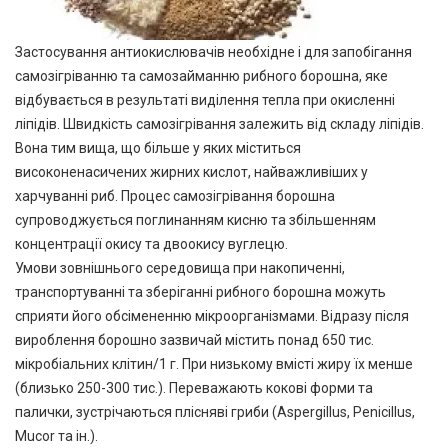
Застосування антиокислювачів необхідне і для запобігання
самозігріванню та самозайманню рибного борошна, яке
відбувається в результаті виділення тепла при окисленні
ліпідів. Швидкість самозігрівання залежить від складу ліпідів.
Вона тим вища, що більше у яких міститься
високоненасичених жирних кислот, найважливіших у
харчуванні риб. Процес самозігрівання борошна
супроводжується поглинанням кисню та збільшенням
концентрації окису та двоокису вуглецю.
Умови зовнішнього середовища при накопиченні,
транспортуванні та зберіганні рибного борошна можуть
сприяти його обсімененню мікроорганізмами. Відразу після
вироблення борошно зазвичай містить понад 650 тис.
мікробіальних клітин/1 г. При низькому вмісті жиру їх менше
(близько 250-300 тис.). Переважають кокові форми та
палички, зустрічаються плісняві гриби (Aspergillus, Penicillus,
Mucor та ін.).