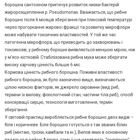
борошна сантохіном пригнічує розвиток низки бактерій
жиророзщеплення p. Pseudomonas. Вважається, що рибне
борошно після 6 місяців зберігання при плюсовій температурі
через прогоркання жирової фракції та розвитку мікрофлори
може набувати токсичних властивостей. У той же час
патогенна мікрофлора, що призводить до захворювань і
токсикозів, у рибному борошні виявляється меншою мірою, ніж
у м’ясо-кістковій. Стабілізована рибна мука може зберігати
високу харчову цінність більше 6 міс.
Кормова цінність рибного борошна. Поживні властивості
рибного борошна, як було зазначено вище, визначаються
цілою низкою факторів, як джерело сировини (вид риб,
терміни їх вилову, фізіологічний стан, частини тіла риб), спосіб
консервації сирцю, технологія виготовлення, термін
зберігання.
У світовій практиці виробляється рибне борошно двох видів –
біле і коричневе. Біле борошно готується з так званих білих
риб (мінтаю, тріски, камбали та ін.), Вилов яких в основному
ведеться в районі Аляски, тому її ще називають “полярною”.