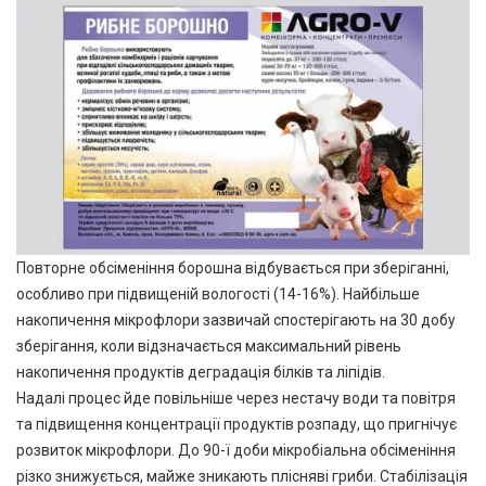
Повторне обсіменіння борошна відбувається при зберіганні,
особливо при підвищеній вологості (14-16%). Найбільше
накопичення мікрофлори зазвичай спостерігають на 30 добу
зберігання, коли відзначається максимальний рівень
накопичення продуктів деградація білків та ліпідів.
Надалі процес йде повільніше через нестачу води та повітря
та підвищення концентрації продуктів розпаду, що пригнічує
розвиток мікрофлори. До 90-ї доби мікробіальна обсіменіння
різко знижується, майже зникають плісняві гриби. Стабілізація