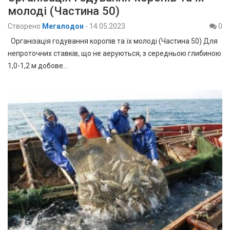
молоді (Частина 50)
Створено
Мегалодон
-
14.05.2023
0
Організація годування коропів та їх молоді (Частина 50) Для
непроточних ставків, що не аеруються, з середньою глибиною
1,0-1,2 м добове…