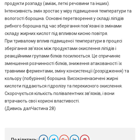
продукти розпаду (аміак, леткі речовини та інших).
Інтенсивність змін зростає у міру підвищення температури та
вологості борошна. Основні перетворення у складі ліпідів
рибного борошна під час зберігання пов’язані із змінами
складу жирних кислот під впливом кисню повітря.
При тривалому вплив підвищеної температури в процесі
зберігання зв’язок між продуктами окислення ліпідів і
реакційними групами білків посилюється. Це спричиняє
зменшення розчинності білків, зниження атакованості їх
травними ферментами, зміну консистенції (розрідження) та
кольору (побуріння) борошна. Високоненасичені жирні
кислоти піддаються гідролізу та перекисного окислення.
Скорочується кількість полівалентних зв’язків, і вони
втрачають свої корисні властивості.
(Дивись далЧастина 28)
Поділитись: