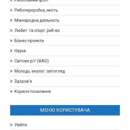
Риболовний флот
Рибопереробка, якість
Міжнародна діяльність
Любит. та спорт. риб-во
Бізнес-проекти
Наука
Світове р/г (ФАО)
Молодь, еколог. світогляд
Здоров’я
Корисні посилання
МЕНЮ КОРИСТУВАЧА
Увійти