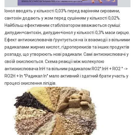
Іонол вводять у кількості 0,03% перед варінням сировини,
сантохін додають у жом перед сушінням у кількості 0,02%.
Найбільш ефективним стабілізатором вважаються суміші:
дилудин+сантохін, дилудин+іонол у кількості 0,3% маси сирцю.
Ефект антиокислювачів ґрунтується на їх взаємодії з вільними
радикалами жирних кислот, гідроперекисів та інших продуктів
розпаду, що утворюють нові радикали. Самі антиокислювачі у
своїй окислюються. Схема реакції між молекулою
антиокислювача InH та вільним радикалом RO2°:InH + RO2 ° ->
RO2H + In °Радикал In° мало активний і здатний брати участь у
процесі окислення ліпідів.