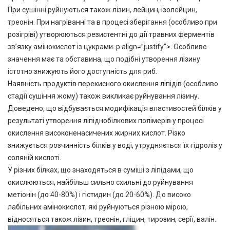
При сушінні руйнуються також лізин, лейцин, ізолейцин,
треонін. При нагріванні та в процесі зберігання (особливо при
розігріві) утворюються резистентні до дії травних ферментів
зв’язку амінокислот із цукрами. p align=”justify”>. Особливе
значення має та обставина, що подібні утворення лізину
істотно знижують його доступність для риб.
Наявність продуктів перекисного окислення ліпідів (особливо
стадії сушіння жому) також викликає руйнування лізину.
Доведено, що відбувається модифікація властивостей білків у
результаті утворення ліпіднобілкових полімерів у процесі
окислення високоненасичених жирних кислот. Різко
знижується розчинність білків у воді, утрудняється їх гідроліз у
соляній кислоті.
У різних білках, що знаходяться в суміші з ліпідами, що
окислюються, найбільш сильно схильні до руйнування
метіонін (до 40-80%) і гістидин (до 20-60%). До високо
лабільних амінокислот, які руйнуються різною мірою,
відносяться також лізин, треонін, гліцин, тирозин, серії, валін.