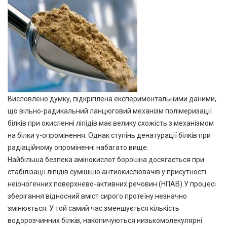
Висловлено думку, підкріплена експериментальними даними,
що вільно-радикальний ланцюговий механізм полімеризації
білків при окисленні ліпідів має велику схожість з механізмом
на білки γ-опромінення. Однак ступінь денатурації білків при
радіаційному опроміненні набагато вище.
Найбільша безпека амінокислот борошна досягається при
стабілізації ліпідів сумішшю антиокислювачів у присутності
неіоногенних поверхнево-активних речовин (НПАВ).У процесі
зберігання відносний вміст сирого протеїну незначно
змінюється. У той самий час зменшується кількість
водорозчинних білків, накопичуються низькомолекулярні