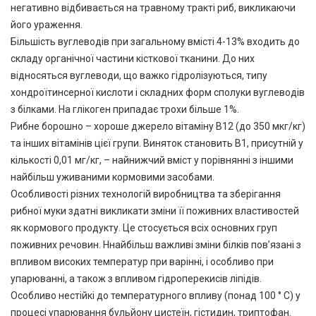
негативно відбивається на травному тракті риб, викликаючи
його ураження.
Більшість вуглеводів при загальному вмісті 4-13% входить до
складу органічної частини кісткової тканини. До них
відносяться вуглеводи, що важко гідролізуються, типу
хондроїтинсерної кислоти і складних форм сполуки вуглеводів
з білками. На глікоген припадає трохи більше 1%.
Рибне борошно – хороше джерело вітаміну В12 (до 350 мкг/кг)
та інших вітамінів цієї групи. Виняток становить В1, присутній у
кількості 0,01 мг/кг, – найнижчий вміст у порівнянні з іншими
найбільш уживаними кормовими засобами.
Особливості різних технологій виробництва та зберігання
рибної муки здатні викликати зміни її поживних властивостей
як кормового продукту. Це стосується всіх основних груп
поживних речовин. Ннайбільш важливі зміни білків пов’язані з
впливом високих температур при варінні, і особливо при
упарюванні, а також з впливом гідроперекисів ліпідів.
Особливо нестійкі до температурного впливу (понад 100 ° С) у
процесі упарювання бульйону цистеїн, гістидин, триптофан.