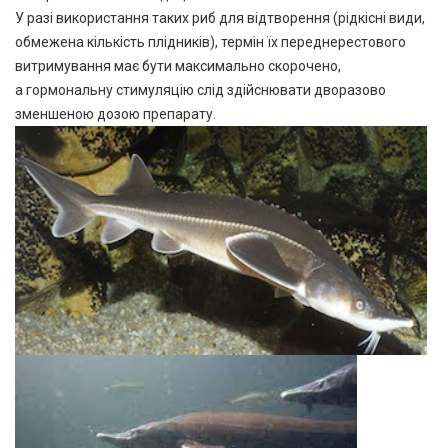
У разі використання таких риб для відтворення (рідкісні види,
обмежена кількість плідників), термін їх переднерестового
витримування має бути максимально скорочено,
а гормональну стимуляцію слід здійснювати дворазово
зменшеною дозою препарату.