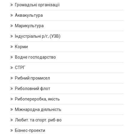
Громадські організації
Аквакультура
Марикультура
Індустріальні р/г, (УЗВ)
Корми
Водне господарство
СТРГ
Рибний промисел
Риболовний флот
Рибопереробка, якість
Міжнародна діяльність
Любит. та спорт. риб-во
Бізнес-проекти