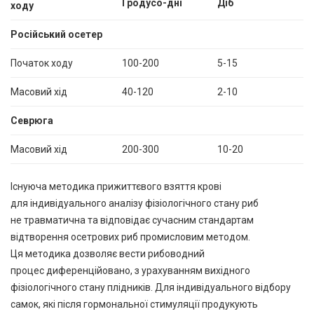
Гродусо-дні
Діб
ходу
Російський осетер
Початок ходу
100-200
5-15
Масовий хід
40-120
2-10
Севрюга
Масовий хід
200-300
10-20
Існуюча методика прижиттєвого взяття крові
для індивідуального аналізу фізіологічного стану риб
не травматична та відповідає сучасним стандартам
відтворення осетрових риб промисловим методом.
Ця методика дозволяє вести рибоводний
процес диференційовано, з урахуванням вихідного
фізіологічного стану плідників. Для індивідуального відбору
самок, які після гормональної стимуляції продукують