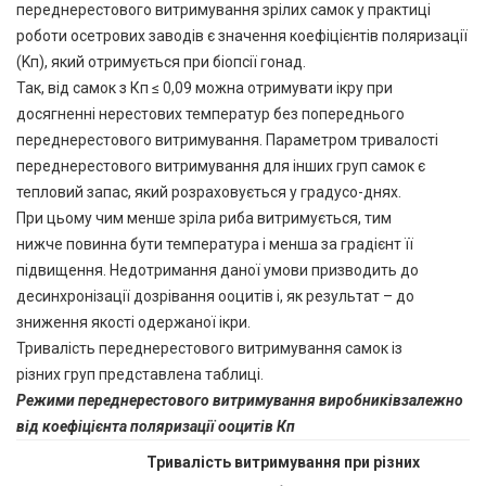
переднерестового витримування зрілих самок у практиці
роботи осетрових заводів є значення коефіцієнтів поляризації
(Kп), який отримується при біопсії гонад.
Так, від самок з Кп ≤ 0,09 можна отримувати ікру при
досягненні нерестових температур без попереднього
переднерестового витримування. Параметром тривалості
переднерестового витримування для інших груп самок є
тепловий запас, який розраховується у градусо-днях.
При цьому чим менше зріла риба витримується, тим
нижче повинна бути температура і менша за градієнт її
підвищення. Недотримання даної умови призводить до
десинхронізації дозрівання ооцитів і, як результат – до
зниження якості одержаної ікри.
Тривалість переднерестового витримування самок із
різних груп представлена таблиці.
Режими переднерестового витримування виробниківзалежно
від коефіцієнта поляризації ооцитів Кп
Тривалість витримування при різних