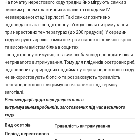
На початку нерестового ходу традиційно мігрують самки з
високим рівнем пластичних запасів та гонадами IV
незавершеної стадії зрілості. Такі самки позитивно
відповідають на гонадотропну ін’єкцію після витримування
при нерестових температурах (до 200 градусів). У середині
ходу мігрують зріліші самки осетра з відносно великою ікрою
та високим вмістом білка в ооцитах.
Гонадотропну стимуляцію таким особам слід проводити після
нетривалого витримування. Тому для плідників осетрових риб,
відловлених у природних водоймах у період нерестового ходу
не використовують біопсію та розраховують тривалість
переднерестового витримування залежно від терміну
заготівлі.
Рекомендації щодо переднерестового
витримуваннявиробників, заготовлених під час весняного
ходу.
Вид осетрів
Тривалість витримування
Період нерестового