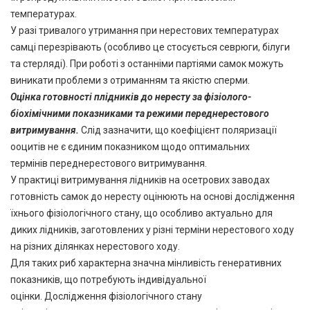
температурах.
У разі тривалого утримання при нерестових температурах
самці перезрівають (особливо це стосується севрюги, білуги
та стерляді). При роботі з останніми партіями самок можуть
виникати проблеми з отриманням та якістю сперми.
Оцінка готовності
плідників
до нересту за фізіолого-
біохімічними показниками та режими переднерестового
витримування
.
Слід зазначити, що коефіцієнт поляризації
ооцитів не є єдиним показником щодо оптимальних
термінів переднерестового витримування.
У практиці витримування лідників на осетрових заводах
готовність самок до нересту оцінюють на основі дослідження
їхнього фізіологічного стану, що особливо актуально для
диких лідників, заготовлених у різні терміни нерестового ходу
на різних ділянках нерестового ходу.
Для таких риб характерна значна мінливість генеративних
показників, що потребують індивідуальної
оцінки. Дослідження фізіологічного стану