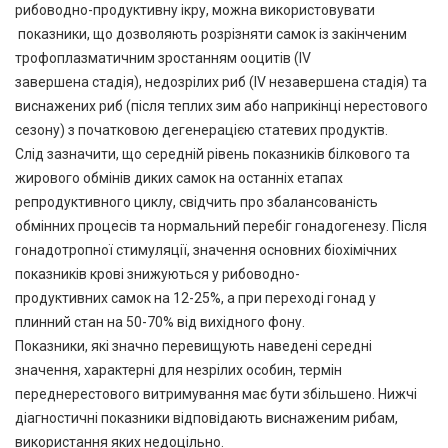
рибоводно-продуктивну ікру, можна використовувати
показники, що дозволяють розрізняти самок із закінченим
трофоплазматичним зростанням ооцитів (IV
завершена стадія), недозрілих риб (IV незавершена стадія) та
виснажених риб (після теплих зим або наприкінці нерестового
сезону) з початковою дегенерацією статевих продуктів.
Слід зазначити, що середній рівень показників білкового та
жирового обмінів диких самок на останніх етапах
репродуктивного циклу, свідчить про збалансованість
обмінних процесів та нормальний перебіг гонадогенезу. Після
гонадотропної стимуляції, значення основних біохімічних
показників крові знижуються у рибоводно-
продуктивних самок на 12-25%, а при переході гонад у
плинний стан на 50-70% від вихідного фону.
Показники, які значно перевищують наведені середні
значення, характерні для незрілих особин, термін
переднерестового витримування має бути збільшено. Нижчі
діагностичні показники відповідають виснаженим рибам,
використання яких недоцільно.