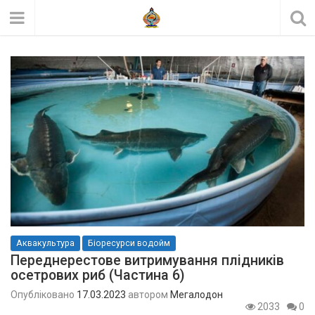
Аквакультура
Біоресурси водойм
Переднерестове витримування плідників
осетрових риб (Частина 6)
Опубліковано
17.03.2023
автором
Мегалодон
2033
0