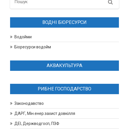
Search
ВОДНІ БІОРЕСУРСИ
Водойми
Біоресурси водойм
АКВАКУЛЬТУРА
РИБНЕ ГОСПОДАРСТВО
Законодавство
ДАРГ, Мін.енер.захист довкілля
ДЕІ, Держводгосп, ПЗФ