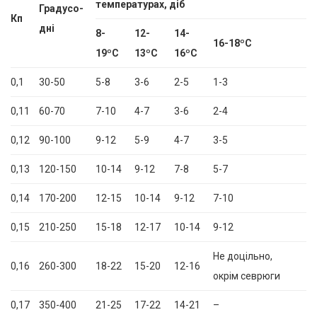
температурах, діб
Градусо-
Кп
дні
8-
12-
14-
16-18
º
С
19
º
С
13
º
С
16
º
С
0,1
30-50
5-8
3-6
2-5
1-3
0,11
60-70
7-10
4-7
3-6
2-4
0,12
90-100
9-12
5-9
4-7
3-5
0,13
120-150
10-14
9-12
7-8
5-7
0,14
170-200
12-15
10-14
9-12
7-10
0,15
210-250
15-18
12-17
10-14
9-12
Не доцільно,
0,16
260-300
18-22
15-20
12-16
окрім севрюги
0,17
350-400
21-25
17-22
14-21
–