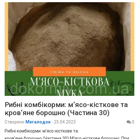
Рибні комбікорми: м’ясо-кісткове та
кров’яне борошно (Частина 30)
Створено
Мегалодон
-
25.04.2023
0
Рибні комбікорми: м’ясо-кісткове та
кров’яне борошно (Частина 30) М’ясо-кісткове борошно. При