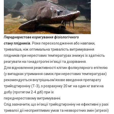
Переднерестове коригування фізіологічного
стану
плідників.
Різке переохолодження або навпаки,
триваліша, ніж оптимальна тривалість витримування
плідників при нерестових температурах знижує їх здатність
реагувати на гонадотропні ін’єкції та дозрівання.
Для відновлення реактивності клітин фолікулярного епітелію
(у випадках утримання самок при нерестових температурах)
рекомендується внутрішньом’язове введення препарату
трийодтироніну (Т-3), з розрахунку 20 мг на один кг ваги на
добу (протягом 2-4 діб) при їх
переднерестовому витримуванні.
Слід зазначити, що ін’єкції трийодтироніну не ефективні у разі
тривалої дії несприятливих умов та незворотних змін (атрезії)