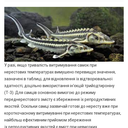
У разі, якщо тривалість витримування самок при
нерестових температурах вимушено перевищує значення,
зазначені в таблиці, для відновлення їх відтворювальної
здатності, доцільно використання ін’єкцій трийодтироніну
(Т-3). Для самців основною вимогою до режиму
переднерестового змісту є збереження їх репродуктивних
якостей. Оскільки самці зазвичай готові до нересту вже при
короткочасному витримуванні при нерестових температурах,
найбільш ефективним прийомом збереження
їх репродуктивних якостей є вміст при невисоких