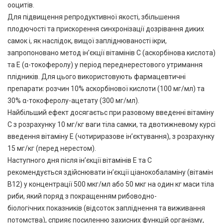
ооцитів.
Для підвищення репродуктивної якості, збільшення
плодючості та прискорення синхронізації дозрівання диких
самок і, як наслідок, вищої запліднюваності ікри,
запропоновано метод ін’єкції вітамінів С (аскорбінова кислота)
та Е (α-токоферолу) у період переднерестового утримання
плідників. Для цього використовують фармацевтичні
препарати: розчин 10% аскорбінової кислоти (100 мг/мл) та
30% α-токоферолу-ацетату (300 мг/мл).
Найбільший ефект досягаєтьс при разовому введенні вітаміну
С з розрахунку 10 мг/кг ваги тіла самки, та двотижневому курсі
введення вітаміну Е (чотириразове ін’єктування), з розрахунку
15 мг/кг (перед нерестом).
Наступного дня після ін’єкції вітамінів Е та С
рекомендується здійснювати ін’єкції ціанокобаламіну (вітамін
В12) у концентрації 500 мкг/мл або 50 мкг на один кг маси тіла
риби, який поряд з покращенням рибоводно-
біологічних показників (відсоток запліднення та виживання
потомства), сприяє посиленню захисних функцій організму,