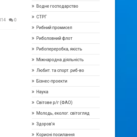
Водне господарство
СТРГ
314
0
Рибний промисел
Риболовний флот
Рибопереробка, якість
Міжнародна діяльність
Любит. та спорт. риб-во
Бізнес-проекти
Наука
Світове р/г (ФАО)
Молодь, еколог. світогляд
Здоров’я
Корисні посилання