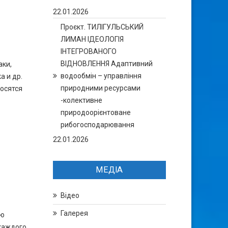
22.01.2026
Проєкт. ТИЛІГУЛЬСЬКИЙ
ЛИМАН ІДЕОЛОГІЯ
ІНТЕГРОВАНОГО
ВІДНОВЛЕННЯ Адаптивний
аки,
водообмін – управління
а и др.
природними ресурсами
носятся
-колективне
природоорієнтоване
рибогосподарювання
22.01.2026
МЕДІА
Відео
Галерея
ую
 каждого