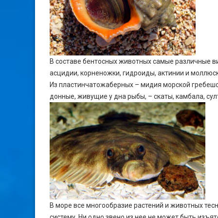
В составе бентосных животных самые различные ви
асцидии, корненожки, гидроиды, актинии и моллюски
Из пластинчатожаберных – мидия морской гребешок
донные, живущие у дна рыбы, – скаты, камбала, сул
В море все многообразие растений и животных тес
систему. Ни одно звено из нее не может быть изъят