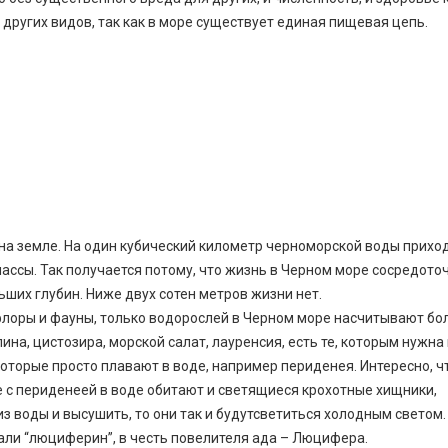
других видов, так как в море существует единая пищевая цепь.
на земле. На один кубический километр черноморской воды прихо
ассы. Так получается потому, что жизнь в Черном море сосредото
ьших глубин. Ниже двух сотен метров жизни нет.
флоры и фауны, только водорослей в Черном море насчитывают бо
ина, цистозира, морской салат, лауренсия, есть те, которым нужна
 которые просто плавают в воде, например периденея. Интересно, ч
е с периденеей в воде обитают и светящиеся крохотные хищники,
из воды и высушить, то они так и будутсветиться холодным светом.
али “люциферин”, в честь повелителя ада – Люцифера.