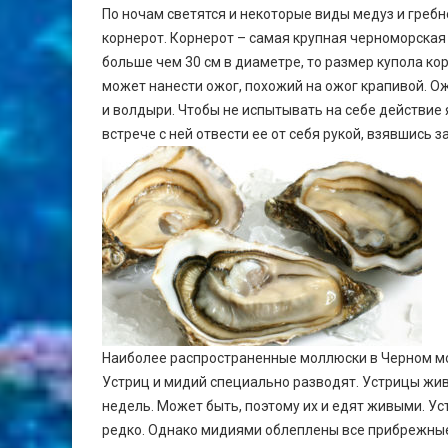
По ночам светятся и некоторые виды медуз и гребн
корнерот. Корнерот – самая крупная черноморская 
больше чем 30 см в диаметре, то размер купола ко
может нанести ожог, похожий на ожог крапивой. О
и волдыри. Чтобы не испытывать на себе действие
встрече с ней отвести ее от себя рукой, взявшись 
Наиболее распространенные моллюски в Черном море
Устриц и мидий специально разводят. Устрицы живу
недель. Может быть, поэтому их и едят живыми. 
редко. Однако мидиями облеплены все прибрежные 