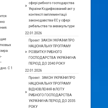
сфері рибного господарства
України Кодифікований акт у
контексті імплементації
ится
законодавства ЄС у сфері
нно
рибальства та аквакультури
ения.
22.01.2026
ющие
Проєкт ЗАКОН УКРАЇНИ ПРО
етковых
НАЦІОНАЛЬНУ ПРОГРАМУ
зира.
РОЗВИТКУ РИБНОГО
о-
ГОСПОДАРСТВА УКРАЇНИ НА
–
ПЕРІОД ДО 2040 РОКУ
дно. С 1
22.01.2026
Проєкт. ЗАКОН УКРАЇНИ ПРО
НАЦІОНАЛЬНУ ПРОГРАМУ
ВІДНОВЛЕННЯ ФЛОТУ
РИБНОГО ГОСПОДАРСТВА
УКРАЇНИ НА ПЕРІОД ДО 2035
РОКУ