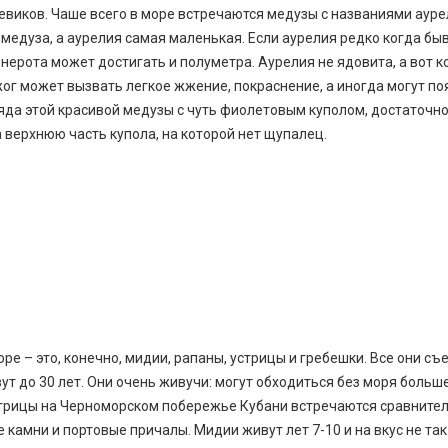
евиков. Чаше всего в море встречаются медузы с названиями ауре
медуза, а аурелия самая маленькая. Если аурелия редко когда бы
рнерота может достигать и полуметра. Аурелия не ядовита, а вот 
жог может вызвать легкое жжение, покраснение, а иногда могут по
 яда этой красивой медузы с чуть фиолетовым куполом, достаточно
за верхнюю часть купола, на которой нет щупалец.
 – это, конечно, мидии, рапаны, устрицы и гребешки. Все они съ
т до 30 лет. Они очень живучи: могут обходиться без моря больш
Устрицы на Черноморском побережье Кубани встречаются сравните
камни и портовые причалы. Мидии живут лет 7-10 и на вкус не так