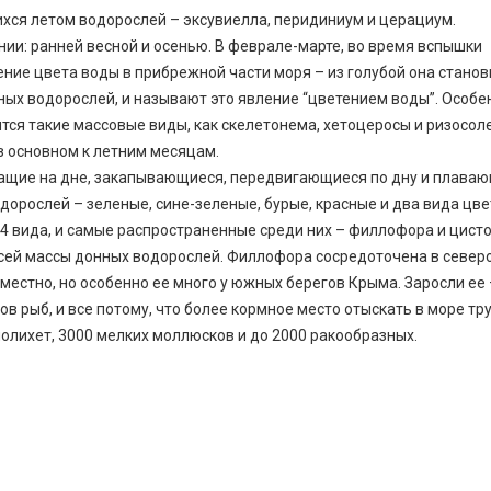
ся летом водорослей – эксувиелла, перидиниум и церациум.
и: ранней весной и осенью. В феврале-марте, во время вспышки
ие цвета воды в прибрежной части моря – из голубой она станов
ных водорослей, и называют это явление “цветением воды”. Особе
лятся такие массовые виды, как скелетонема, хетоцеросы и ризосол
 основном к летним месяцам.
жащие на дне, закапывающиеся, передвигающиеся по дну и плава
дорослей – зеленые, сине-зеленые, бурые, красные и два вида цв
04 вида, и самые распространенные среди них – филлофора и цисто
всей массы донных водорослей. Филлофора сосредоточена в север
местно, но особенно ее много у южных берегов Крыма. Заросли ее 
 рыб, и все потому, что более кормное место отыскать в море тру
олихет, 3000 мелких моллюсков и до 2000 ракообразных.