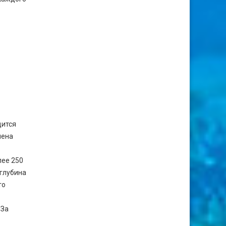
дится
чена
лее 250
 глубина
то
 За