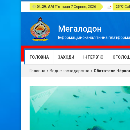
04:29: AM
П’ятниця 7 Серпня, 2026
25 ℃
Col
Мегалодон
Інформаційно-аналітична платформа
ГОЛОВНА
ЗАХОДИ
ІНТЕРВ”Ю
ОГОЛОШ
Головна
Водне господарство
Обитатели Чёрно