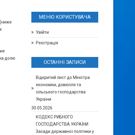
МЕНЮ КОРИСТУВАЧА
 (ниже
х
Увійти
Реєстрація
кие
 на долю
ОСТАННІ ЗАПИСИ
Відкритий лист до Міністра
економіки, довкілля та
сільського господарства
України
30.05.2026
КОДЕКС РИБНОГО
ГОСПОДАРСТВА УКРАЇНИ
Засади державної політики у