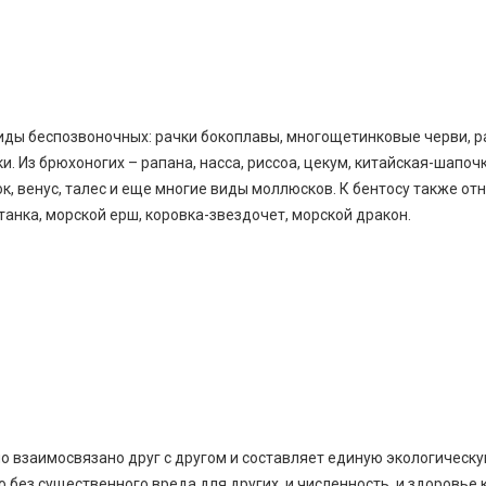
ды беспозвоночных: рачки бокоплавы, многощетинковые черви, р
. Из брюхоногих – рапана, насса, риссоа, цекум, китайская-шапочк
, венус, талес и еще многие виды моллюсков. К бентосу также от
танка, морской ерш, коровка-звездочет, морской дракон.
но взаимосвязано друг с другом и составляет единую экологическ
о без существенного вреда для других, и численность, и здоровье