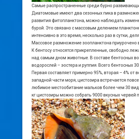
Самые распространенные среди бурно развивающих
Диатомовые имеют два сезонных пика в размножени
развития фитопланктона, можно наблюдать изменен
бурой. Это связано с массовым делением планктон
интенсивно в это время, несколько раз в сутки, де
Массовое размножение зоопланктона приурочено в
К бентосу относятся прикрепленные, свободно ле
над самым дном животные. В составе бентосных во
водорослей – эостера и руппия. Всего бентосных 3
Первая составляет примерно 95%, вторая – 4% от 
западной части моря, цистозира встречается повсе
любимое местообитание мальков более чем 30 видов
кг цистозиры можно собрать 9000 вкусных червей п