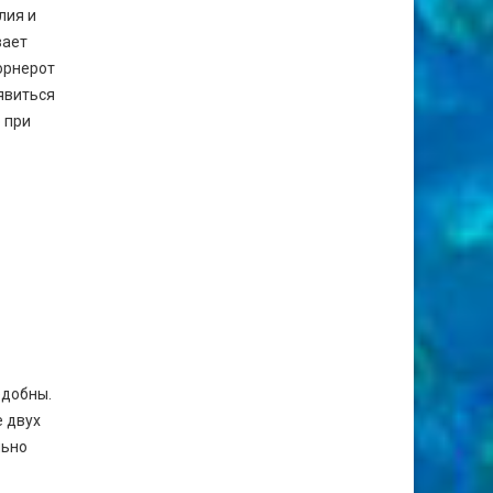
лия и
вает
корнерот
явиться
 при
едобны.
е двух
льно