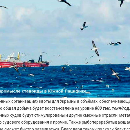
вных организациях квоты для Украины в объёмах, обеспечивающ
о общая добыча будет восстановлена на уровне
800 тыс. тонн/год
нных судов будут стимулированы и другие смежные отрасли: мета
го судового оборудования и прочие. Также рыбоперерабатывающа
е сможет быстро развиваться. Благодаря такому подходу будут 