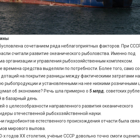
аины
бусловлена сочетанием ряда неблагоприятных факторов. При ССС
асли считали развитие океанического рыболовства. Именно под
ема организации и управления рыбохозяйственным комплексом.
 времена средства выделяли по потребности. Более того, само с
дотаций на покрытие разницы между фактическими затратами на
цию рыбопродукции и установленными на нее низкими розничными 
а думал об экономике? Речь шла примерно о
5 млрд.
советских рубле
 в базарный день.
ей о целесообразности направленного развития океанического
идеры отечественной рыбохозяйственной науки.
чи гидробионтов естественного происхождения отчасти была связ
мов мирового вылова.
0-х годов XX столетия, учёные СССР довольно точно смоги оценит