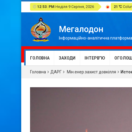
12:53: PM
Неділя 9 Серпня, 2026
21 ℃
Colum
Мегалодон
Інформаційно-аналітична платформа
ГОЛОВНА
ЗАХОДИ
ІНТЕРВ”Ю
ОГОЛОШ
Головна
ДАРГ
Мін.енер.захист довкілля
Исток