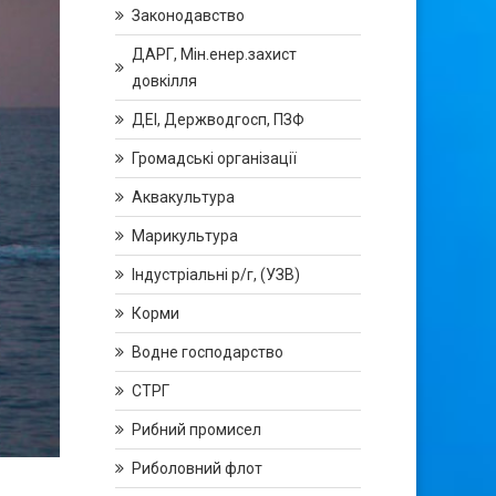
Законодавство
ДАРГ, Мін.енер.захист
довкілля
ДЕІ, Держводгосп, ПЗФ
Громадські організації
Аквакультура
Марикультура
Індустріальні р/г, (УЗВ)
Корми
Водне господарство
СТРГ
Рибний промисел
Риболовний флот