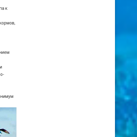
па к
кормов,
ением
и
о-
инимум