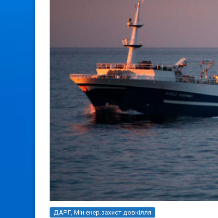
ДАРГ, Мін.енер.захист довкілля