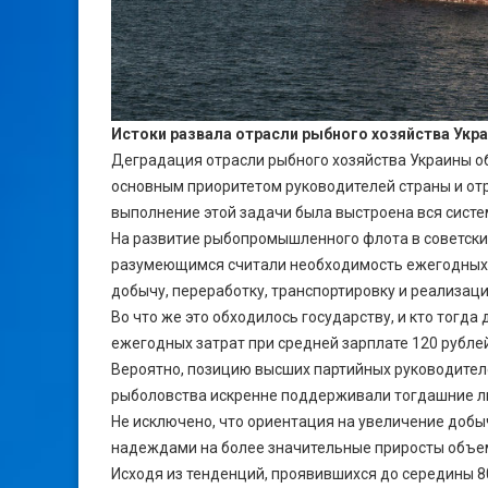
Истоки развала отрасли рыбного хозяйства Укр
Деградация отрасли рыбного хозяйства Украины о
основным приоритетом руководителей страны и отр
выполнение этой задачи была выстроена вся сист
На развитие рыбопромышленного флота в советские
разумеющимся считали необходимость ежегодных 
добычу, переработку, транспортировку и реализа
Во что же это обходилось государству, и кто тогд
ежегодных затрат при средней зарплате 120 рублей
Вероятно, позицию высших партийных руководител
рыболовства искренне поддерживали тогдашние л
Не исключено, что ориентация на увеличение добы
надеждами на более значительные приросты объе
Исходя из тенденций, проявившихся до середины 8