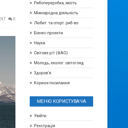
Рибопереробка, якість
Міжнародна діяльність
247
0
Любит. та спорт. риб-во
Бізнес-проекти
Наука
Світове р/г (ФАО)
Молодь, еколог. світогляд
Здоров’я
Корисні посилання
МЕНЮ КОРИСТУВАЧА
Увійти
Реєстрація