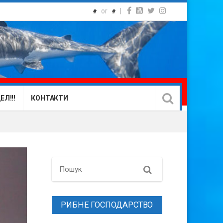
or
|
#
#
Л!!!
КОНТАКТИ
Search
РИБНЕ ГОСПОДАРСТВО