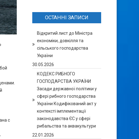
ОСТАННІ ЗАПИСИ
Відкритий лист до Міністра
економіки, довкілля та
Р
сільського господарства
України
30.05.2026
обой
КОДЕКС РИБНОГО
ГОСПОДАРСТВА УКРАЇНИ
ценами.
Засади державної політики у
й
сфері рибного господарства
України Кодифікований акт у
контексті імплементації
законодавства ЄС у сфері
ана с
рибальства та аквакультури
ь
22.01.2026