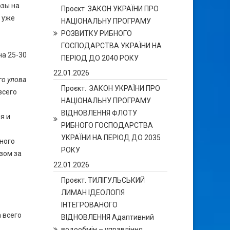
озы на
Проєкт ЗАКОН УКРАЇНИ ПРО
ь уже
НАЦІОНАЛЬНУ ПРОГРАМУ
РОЗВИТКУ РИБНОГО
ГОСПОДАРСТВА УКРАЇНИ НА
на 25-30
ПЕРІОД ДО 2040 РОКУ
22.01.2026
о улова
Проєкт. ЗАКОН УКРАЇНИ ПРО
всего
НАЦІОНАЛЬНУ ПРОГРАМУ
ВІДНОВЛЕННЯ ФЛОТУ
я и
РИБНОГО ГОСПОДАРСТВА
УКРАЇНИ НА ПЕРІОД ДО 2035
ного
РОКУ
зом за
22.01.2026
Проєкт. ТИЛІГУЛЬСЬКИЙ
ЛИМАН ІДЕОЛОГІЯ
ІНТЕГРОВАНОГО
 всего
ВІДНОВЛЕННЯ Адаптивний
водообмін – управління