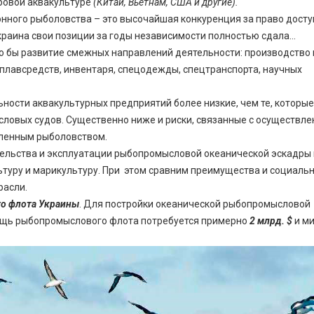
ировой аквакультуре
(Китай, Вьетнам, США и другие).
ного рыболовства – это высочайшая конкуренция за право досту
краина свои позиции за годы независимости полностью сдала…
о бы развитие смежных направлений деятельности: производство 
 плавсредств, инвентаря, спецодежды, спецтранспорта, научных
ьности аквакультурных предприятий более низкие, чем те, которые
ловых судов. Существенно ниже и риски, связанные с осуществл
шленным рыболовством.
тельства и эксплуатации рыбопромысловой океанической эскадры 
ьтуру и марикультуру. При этом сравним преимущества и социальн
расли.
го флота Украины
. Для постройки океанической рыбопромысловой
мощь рыбопромыслового флота потребуется примерно
2 млрд. $
и м