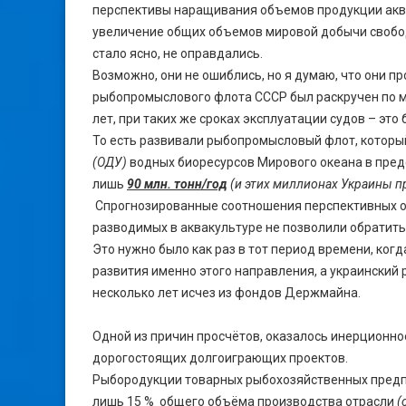
перспективы наращивания объемов продукции аква
увеличение общих объемов мировой добычи свобо
стало ясно, не оправдались.
Возможно, они не ошиблись, но я думаю, что они пр
рыбопромыслового флота СССР был раскручен по ма
лет, при таких же сроках эксплуатации судов – эт
То есть развивали рыбопромысловый флот, который
(ОДУ)
водных биоресурсов Мирового океана в пред
лишь
90 млн. тонн/год
(и этих миллионах Украины пр
Спрогнозированные соотношения перспективных о
разводимых в аквакультуре не позволили обратить
Это нужно было как раз в тот период времени, ко
развития именно этого направления, а украински
несколько лет исчез из фондов Держмайна.
Одной из причин просчётов, оказалось инерционн
дорогостоящих долгоиграющих проектов.
Рыбородукции товарных рыбохозяйственных предпри
лишь 15 % общего объёма производства отрасли
(