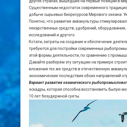
других странах, вышедших на первые позиции в м
Существенным недостаток современного традицион
добыче сырьевых биоресурсов Мирового океана. У
Понятно, что развитие аквакультуры стимулировал
лекарственных средств, удобрений, оборудования,
исследований и другого.
Кстати, затраты на создание и обеспечение деятел
требуются для постройки современных рыбопромыс
этой формы деятельности, по сравнению с промы
Давайте разберём эту ситуацию на примере строи
вложения тех же средств в отечественную аквакул
экономические последствия обоих направлений от
Вариант развития океанического рыбопромыслово
эскадры, которая способна восстановить былую 
10 лет безудержной суеты.