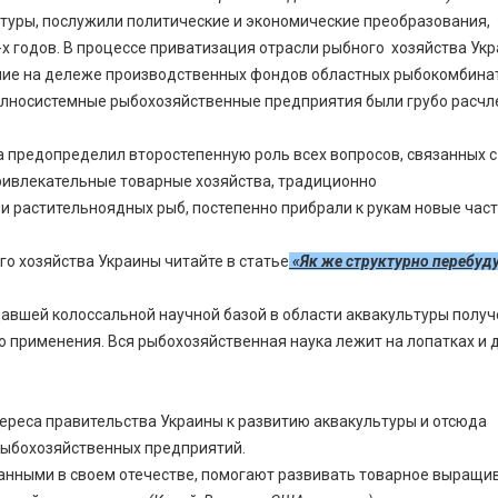
туры, послужили политические и экономические преобразования,
-х годов. В процессе приватизация отрасли рыбного хозяйства Ук
ние на дележе производственных фондов областных рыбокомбина
олносистемные рыбохозяйственные предприятия были грубо расчл
 предопределил второстепенную роль всех вопросов, связанных с
привлекательные товарные хозяйства, традиционно
 растительноядных рыб, постепенно прибрали к рукам новые час
го хозяйства Украины читайте в статье
«
Як же структурно перебуд
адавшей колоссальной научной базой в области аквакультуры полу
о применения. Вся рыбохозяйственная наука лежит на лопатках и 
тереса правительства Украины к развитию аквакультуры и отсюда
 рыбохозяйственных предприятий.
ванными в своем отечестве, помогают развивать товарное выращи