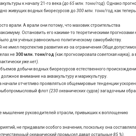
культуры к началу 21-го века
(до 65 млн. тонн/год
). Однако прогн
дно живущих водных биоресурсов до
300 млн. тонн/год
, как тепер
осто врали. А врали они потому, что маховик строительства
ксимуму. Остановить его какими-то теоретическими прогнозами 
о было для учёных равносильно политическому самоубийству.
 не имел перспектив развития из-за ограничения
Обще допустимог
елах не
300 млн. тонн/год
(как прогнозировала советская наука),
а 
актически уже нет).
бъемов добычи водных биоресурсов естественного происхождени
 должное внимание на аквакультуру и марикультуру.
гда начали отчетливо проявляться общемировые тенденции ускорен
й рыбопромысловый флот
(230 океанических судов)
загадочным обра
ое мышление руководителей отрасли, привыкших к воплощению
ятий, не придавали особого значения, поскольку она составляла
отечественный океанический промысел давал остальные 85 %).