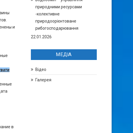
природними ресурсами
раины
-колективне
тов.
природоорієнтоване
енены и
рибогосподарювання
22.01.2026
МЕДІА
тные
Відео
увати
Галерея
ченные
дата
вание в