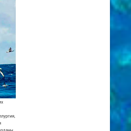
их
.
ллургия,
я
созданы