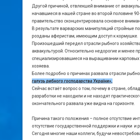
Другой причиной, отвлекшей внимание от аквакуль
начавшиеся в нашей стране во второй половине 90
правительство сконцентрировала основное внима
В результате варварских манипуляций стройные п
розданы аферистам, имеющим доступ к кормушке.
Произошедший передел отрасли рыбного хозяйства
аквакультурой. Относительно недорогие и менее 
специализировавшиеся на выращивании карповых и
хозяева.
Более подробно о причинах развала отрасли рыбно
галузь рибного господарства України».
Сейчас встаёт вопрос о том, почему в стране, обл
разработки не находили и не находят практическог
окончательного развала уже видна на горизонте.
Причина такого положения – полное отсутствие ин
отсутствие государственной поддержки и науки и
Сегодня многие наши коллеги, будучи невостребо