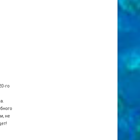
20-го
а.
ыбного
и, не
ет!