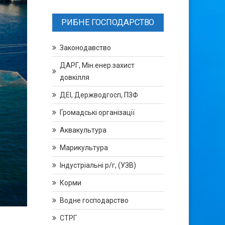
РИБНЕ ГОСПОДАРСТВО
Законодавство
ДАРГ, Мін.енер.захист
довкілля
ДЕІ, Держводгосп, ПЗФ
Громадські організації
Аквакультура
Марикультура
Індустріальні р/г, (УЗВ)
Корми
Водне господарство
СТРГ