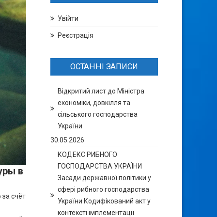
Увійти
Реєстрація
ОСТАННІ ЗАПИСИ
Відкритий лист до Міністра
економіки, довкілля та
сільського господарства
України
30.05.2026
КОДЕКС РИБНОГО
ГОСПОДАРСТВА УКРАЇНИ
уры в
Засади державної політики у
сфері рибного господарства
 за счёт
України Кодифікований акт у
контексті імплементації