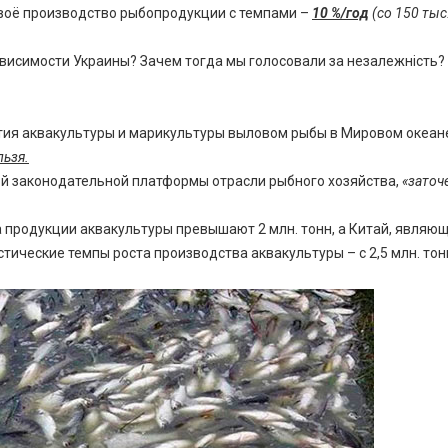
своё производство рыбопродукции с темпами –
10 %/год
(со 150 тыс
ависимости Украины? Зачем тогда мы голосовали за незалежність?
ития аквакультуры и марикультуры выловом рыбы в Мировом океан
льзя.
той законодательной платформы отрасли рыбного хозяйства,
«заточ
 продукции аквакультуры превышают 2 млн. тонн, а Китай, являю
ические темпы роста производства аквакультуры – с 2,5 млн. тон