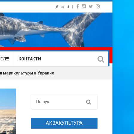
or
|
#
#
Л!!!
КОНТАКТИ
и марикультуры в Украине
Search
АКВАКУЛЬТУРА