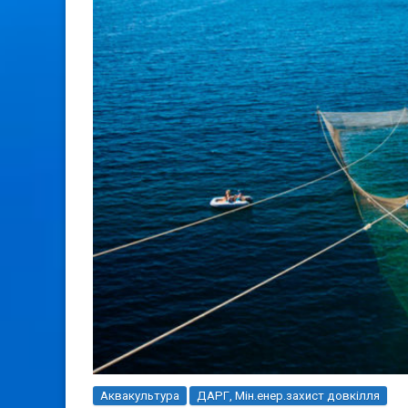
Аквакультура
ДАРГ, Мін.енер.захист довкілля