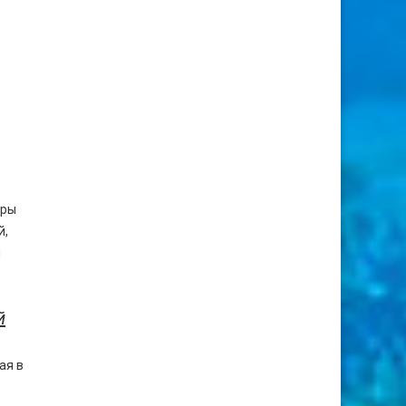
уры
й,
и
й
ая в