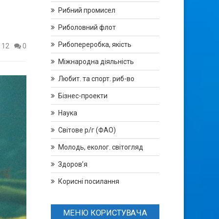
Рибний промисел
Риболовний флот
Рибопереробка, якість
112
0
Міжнародна діяльність
Любит. та спорт. риб-во
Бізнес-проекти
Наука
Світове р/г (ФАО)
Молодь, еколог. світогляд
Здоров’я
Корисні посилання
МЕНЮ КОРИСТУВАЧА