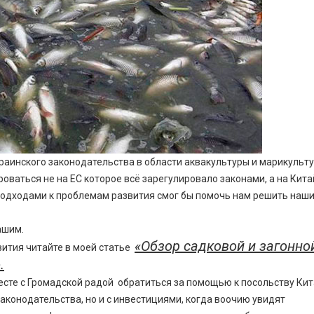
краинского законодательства в области аквакультуры и марикульт
ваться не на ЕС которое всё зарегулировало законами, а на Кита
одходами к проблемам развития смог бы помочь нам решить наш
ашим.
«Обзор садковой и загонно
вития читайте в моей статье
.
сте с Громадской радой обратиться за помощью к посольству Кит
законодательства, но и с инвестициями, когда воочию увидят