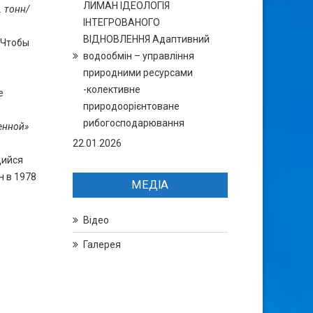
ЛИМАН ІДЕОЛОГІЯ
. тонн/
ІНТЕГРОВАНОГО
ВІДНОВЛЕННЯ Адаптивний
 Чтобы
водообмін – управління
природними ресурсами
-колективне
е
природоорієнтоване
рибогосподарювання
енной»
22.01.2026
щийся
н в 1978
МЕДІА
Відео
Галерея