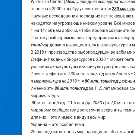
WorldFish Center
(Международная исследовательская
планеты к 2030 году будут составлять
≈
230 млн. то
Научные исследования последних лет показывают,
находятся на угрожающе низком уровне. Всё миро
г. на 1/3 объём добычи, чтобы вообще сохранить б
Поэтому рыбопромысловые предприятия к этому в
тонн/год
должно выращиваться в аквакультуре и м
В 2018 г. производство рыбопродукции во всём ми
Дефицит водных биоресурсов к 2030 г. может быть
условиях аквакультуры и марикультуры
(по прогноз
Расчёт дефицита.
230 млн. тонн/год потребность к 2
и марикультура на 2018 г. =
80 млн. тонн/год
дефицит
Именно эти
80 млн. тонн/год
за 11,5 лет мировое с
марикультуры.
80 млн. тонн/год : 11,5 лед
(до 2030 г)
≈ 7,0 млн. то
мировому сообществу достаточно сохранить темпы 
для них – это я имею в виду весь мир.
Украина – это особая тема…
25 последних лет весь мир наращивал объемы рыб