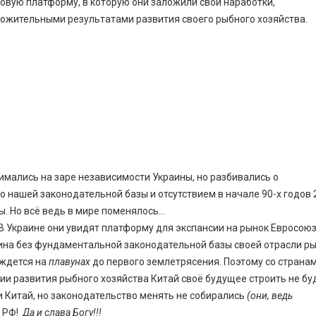
вую платформу, в которую они заложили свои наработки,
жительными результатами развития своего рыбного хозяйства.
мались на заре независимости Украины, но разбивались о
во нашей законодательной базы и отсутствием в начале 90-х годов 
ы. Но всё ведь в мире поменялось…
 Украине они увидят платформу для экспансии на рынок Евросоюз
раина без фундаментальной законодательной базы своей отрасли р
иждется на
плавунах
до первого землетрясения. Поэтому со странам
 развития рыбного хозяйства Китай своё будущее строить не буд
и Китай, но законодательство менять не собирались
(они, ведь
 в РФ!
Да и слава Богу!!!