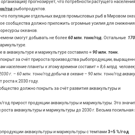
 организация)
прогнозирует, что потребности растущего населени
нн/год
рыбопродуктов.
 что популяции отдельных видов промысловых рыб в Мировом оке
вое сообщества должно приложить огромные усилия для снижения 
иоресурсы океанов.
ремени смогут добывать не более
60 млн. тонн/год.
Остальные
170
арикультуре.
ре в аквакультуре и марикультуре составило
≈ 90 млн. тонн.
 покрыт за счёт прироста производства рыбопродукции, выращенн
ам население планеты к этому времени составит ≈ 8,6 млрд. человек
030 г. – 60 млн. тонн/год добыча в океане – 90 млн. тонн/год аквак
 роста к 2030 году.
ообщество должно покрыть за счёт развития аквакультуры и
нн/год прирост продукции аквакультуры и марикультуры. Это значит
роста аквакультуры и марикультуры до 2030 г. Весьма посильная
опродукции аквакультуры и марикультуры с темпами
3÷5 %/год
.