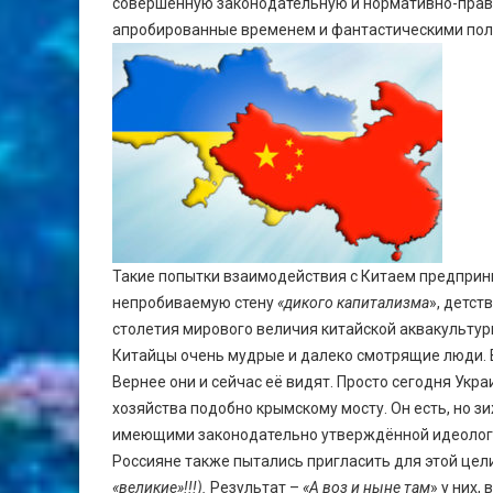
совершенную законодательную и нормативно-право
апробированные временем и фантастическими поло
Такие попытки взаимодействия с Китаем предприни
непробиваемую стену
«дикого капитализма
», детст
столетия мирового величия китайской аквакультур
Китайцы очень мудрые и далеко смотрящие люди. В
Вернее они и сейчас её видят. Просто сегодня Ук
хозяйства подобно крымскому мосту. Он есть, но з
имеющими законодательно утверждённой идеологии
Россияне также пытались пригласить для этой цел
«великие»!!!).
Результат –
«А воз и ныне там
» у них,