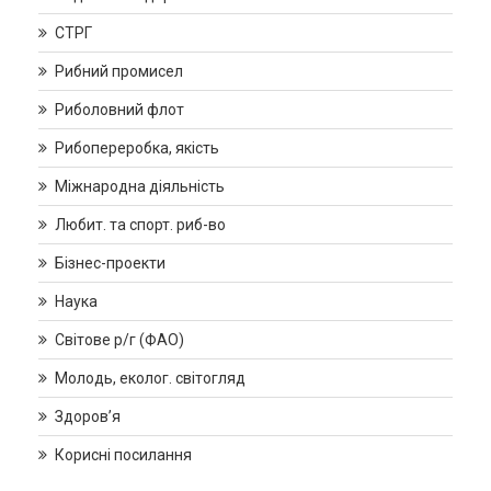
СТРГ
Рибний промисел
Риболовний флот
Рибопереробка, якість
Міжнародна діяльність
Любит. та спорт. риб-во
Бізнес-проекти
Наука
Світове р/г (ФАО)
Молодь, еколог. світогляд
Здоров’я
Корисні посилання