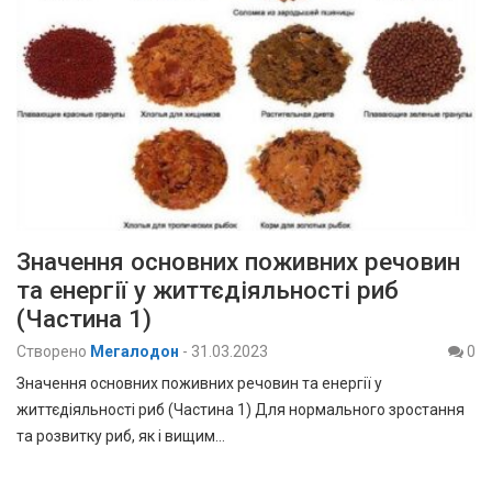
Значення основних поживних речовин
та енергії у життєдіяльності риб
(Частина 1)
Створено
Мегалодон
-
31.03.2023
0
Значення основних поживних речовин та енергії у
життєдіяльності риб (Частина 1) Для нормального зростання
та розвитку риб, як і вищим…