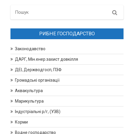
Search
РИБНЕ ГОСПОДАРСТВО
Законодавство
ДАРГ, Мін.енер.захист довкілля
ДЕІ, Держводгосп, ПЗФ
Громадські організації
Аквакультура
Марикультура
Індустріальні р/г, (УЗВ)
Корми
Водне господарство