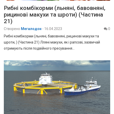
Рибні комбікорми (льняні, бавовняні,
рицинові макухи та шроти) (Частина
21)
Створено
Мегалодон
-
16.04.2023
0
Рибні комбікорми (льняні, бавовняні, рицинові макухи та
шроти, ) (Частина 21) Лляні макухи, як і рапсові, зазвичай
отримують після подвійного пресування…