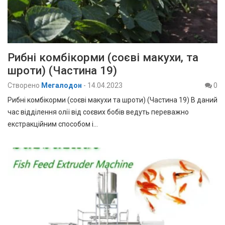
Рибні комбікорми (соєві макухи, та
шроти) (Частина 19)
Створено
Мегалодон
-
14.04.2023
0
Рибні комбікорми (соєві макухи та шроти) (Частина 19) В даний
час відділення олії від соєвих бобів ведуть переважно
екстракційним способом і…