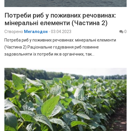
Потреби риб у поживних речовинах:
мінеральні елементи (Частина 2)
Створено
Мегалодон
-
03.04.2023
0
Потреба риб у поживних речовинах: мінеральні елементи
(Частина 2) Раціональне годування риб повинне
задовольняти їх потреби як в органічних, так…