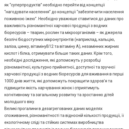
як “суперпродуктів” необхідно перейти від концепції
“нагодувати населення” до концепції “забезпечити населення
поживною їжею”. Необхідно уважніше ставитися до даних про
важливість різноманітної харчової продукції з водних
біоресурсів – тварин, рослин та мікроорганізмів – як джерела
безлічі біодоступних мікронутрієнтів (наприклад, кальцію,
заліза, цинку, вітамінуB12 та вітаміну А), незамінних жирних
кислот і білка, отримувати більше таких даних. Крім того,
необхідні дослідження, які допоможуть у розробці
різноманітної, культурно прийнятної, доступної та зручної
харчової продукції з водних біоресурсів для вживання в перші
1000 днів життя, які допоможуть покращити здоров’я та
підвищити якість харчування жінок і сприятимуть
когнітивному та загальному розвитку та зростанню дітей
молодшого віку.
Великі прогалини в дезагрегованих даних моделях
споживання, різноманітності та відносній кількості продукції, її
екологічному сліді та стійких системах виробництва