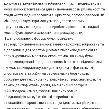
допомагає ідентифікувати зображення тисяч водних видів і
може використовуватися для визначення розміру, кількості та
стадії життя водних організмів. Крім того, обговорювалося, як
міжнародні структури можуть працювати разом у
віртуальному середовищі та виробляти рішення, які надалі
можна буде вдосконалювати та впроваджувати.
Після глобального форуму було проведено
вебінар, присвячений використанню нерухомих зображень та
відеозаписів для реєстрації уловів глибоководних акул та
лову в уразливих морських екосистемах, на якому були
продемонстровані передові технології фото- та відеозйомки,
які можна використовувати для підтримки фахівців, які
спостерігають за рибними ресурсами, на борту судів, і
особливо для таксономічної класифікації рідкісних видів, які
важко ідентифікувати дослідникам рибних ресурсів.
ФАО продовжить відігравати важливу роль в
об’єднанні різних суб’єктів, які розробляють
інноваційні цифрові рішення в галузі ідентифікації видів та
стимулювати ширше використання знімального обладнання,