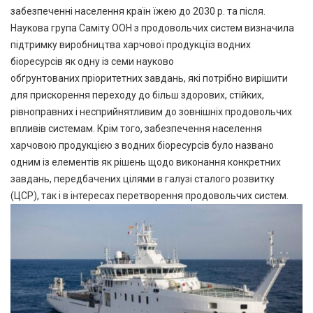
забезпеченні населення країн їжею до 2030 р. та після.
Наукова група Саміту ООН з продовольчих систем визначила
підтримку виробництва харчової продукціїз водних
біоресурсів як одну із семи науково
обґрунтованих пріоритетних завдань, які потрібно вирішити
для прискорення переходу до більш здорових, стійких,
рівноправних і несприйнятливим до зовнішніх продовольчих
впливів системам. Крім того, забезпечення населення
харчовою продукцією з водних біоресурсів було названо
одним із елементів як рішень щодо виконання конкретних
завдань, передбачених цілями в галузі сталого розвитку
(ЦСР), так і в інтересах перетворення продовольчих систем.