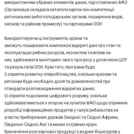
використанням обраних елементів даних, підготовлених ФАО
(Організація складала каталоги карток зон компетенції
регіональних рибогосподарських органів, поширення видів,
запасів та районів промислу) та партнерами ООН.
Використовуючи ці інструменти, країни та
зможуть поширювати комплексні відкриті дані про стан та
експлуатацію рибних ресурсів, екосистем та вплив на
них, здійснювати моніторинг свого прогресу у досягненні ЦСР
та результатів ООН. Крім того, програма буде:
i) сприяти розвитку співробітництва, оскільки країнам та
регіонам буде необхідно досягти домовленостей про
стандарти розповсюдження відкритих даних;
ii) сприяти подоланню цифрового розриву, оскільки
здійснюватиметься з опорою на зусилля ФАО щодо сприяння
розробці інформаційних продуктів у галузі рибальства за
участю прибережних держав Західної та Східної Африки,
Південно-Східної Азії та малих острівних країн.
Визначення ролі харчової продукції з водних біоресурсів у