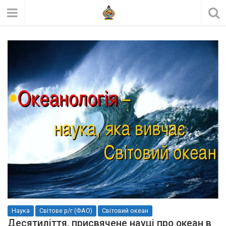
Наука
Світове р/г (ФАО)
Світовий океан
Десятиліття, присвячене науці про океан в