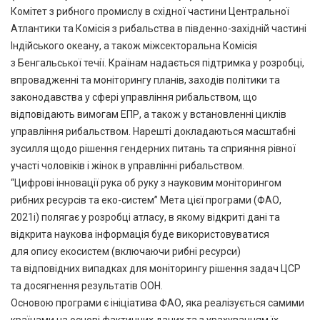
Комітет з рибного промислу в східної частини Центральної
Атлантики та Комісія з рибальства в південно-західній частині
Індійського океану, а також міжсекторальна Комісія
з Бенгальської течії. Країнам надається підтримка у розробці,
впровадженні та моніторингу планів, заходів політики та
законодавства у сфері управління рибальством, що
відповідають вимогам ЕПР, а також у встановленні циклів
управління рибальством. Нарешті докладаються масштабні
зусилля щодо рішення гендерних питань та сприяння рівної
участі чоловіків і жінок в управлінні рибальством.
“Цифрові інновації рука об руку з науковим моніторингом
рибних ресурсів та еко-систем” Мета цієї програми (ФАО,
2021i) полягає у розробці атласу, в якому відкриті дані та
відкрита наукова інформація буде використовуватися
для опису екосистем (включаючи рибні ресурси)
та відповідних випадках для моніторингу рішення задач ЦСР
та досягнення результатів ООН.
Основою програми є ініціатива ФАО, яка реалізується самими
країнами на основі фактичних даних та з урахуванням їх