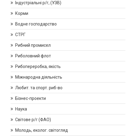
Індустріальні р/г, (УЗВ)
Корми
Водне господарство
СТРГ
Рибний промисел
Риболовний флот
Рибопереробка, якість
Міжнародна діяльність
Любит. та спорт. риб-во
Бізнес-проекти
Наука
Світове р/г (ФАО)
Молодь, еколог. світогляд