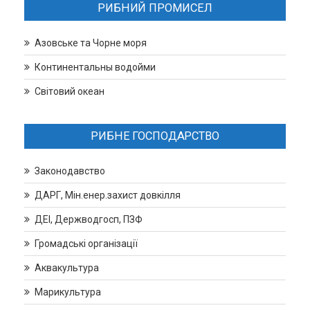
РИБНИЙ ПРОМИСЕЛ
Азовське та Чорне моря
Континентальны водойми
Світовий океан
РИБНЕ ГОСПОДАРСТВО
Законодавство
ДАРГ, Мін.енер.захист довкілля
ДЕІ, Держводгосп, ПЗФ
Громадські організації
Аквакультура
Марикультура