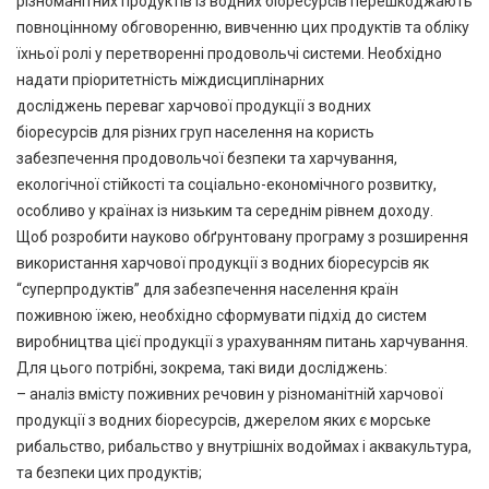
різноманітних продуктів із водних біоресурсів перешкоджають
повноцінному обговоренню, вивченню цих продуктів та обліку
їхньої ролі у перетворенні продовольчі системи. Необхідно
надати пріоритетність міждисциплінарних
досліджень переваг харчової продукції з водних
біоресурсів для різних груп населення на користь
забезпечення продовольчої безпеки та харчування,
екологічної стійкості та соціально-економічного розвитку,
особливо у країнах із низьким та середнім рівнем доходу.
Щоб розробити науково обґрунтовану програму з розширення
використання харчової продукції з водних біоресурсів як
“суперпродуктів” для забезпечення населення країн
поживною їжею, необхідно сформувати підхід до систем
виробництва цієї продукції з урахуванням питань харчування.
Для цього потрібні, зокрема, такі види досліджень:
– аналіз вмісту поживних речовин у різноманітній харчової
продукції з водних біоресурсів, джерелом яких є морське
рибальство, рибальство у внутрішніх водоймах і аквакультура,
та безпеки цих продуктів;