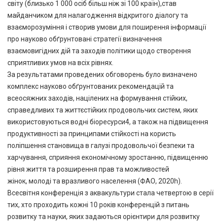
світу (близько 1 000 осіб більш ніж зі 100 країн),став
майданчиком для налагодження відкритого діалогу та
взаєморозуміння і створив умови для поширення інформації
про науково обґрунтовані стратегії визначення
взаємовигідних дій та заходів політики щодо створення
сприятливих умов на всіх рівнях.
За результатами проведених обговорень було визначено
комплекс науково обґрунтованих рекомендацій та
всеосяжних заходів, націлених на формування стійких,
справедливих та життєстійких продовольчих систем, яких
використовуються водні біоресурси4, а також на підвищення
продуктивності за принципами стійкості на користь
поліпшення становища в галузі продовольчої безпеки та
харчування, сприяння економічному зростанню, підвищенню
рівня життя та розширення прав та можливостей
жінок, молоді та вразливого населення (ФАО, 2020h).
Всесвітня конференція з аквакультури стала четвертою в серії
тих, хто проходить кожні 10 років конференцій з питань
розвитку та науки, яких задаються орієнтири для розвитку