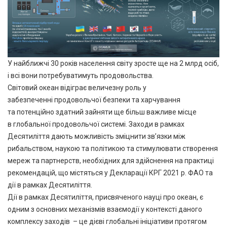
У найближчі 30 років населення світу зросте ще на 2 млрд осіб,
і всі вони потребуватимуть продовольства.
Світовий океан відіграє величезну роль у
забезпеченні продовольчої безпеки та харчування
та потенційно здатний зайняти ще більш важливе місце
в глобальної продовольчої системі. Заходи в рамках
Десятиліття дають можливість зміцнити зв’язки між
рибальством, наукою та політикою та стимулювати створення
мереж та партнерств, необхідних для здійснення на практиці
рекомендацій, що містяться у Декларації КРГ 2021 р. ФАО та
дії в рамках Десятиліття.
Дії в рамках Десятиліття, присвяченого науці про океан, є
одним з основних механізмів взаємодії у контексті даного
комплексу заходів – це дієві глобальні ініціативи протягом