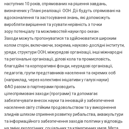
наступних 10 років, спрямованих на рішення завдань,
визначених у Плані реалізації ООН. Дії будуть спрямовані на
вдосконалення та застосування знань, які допоможуть
виробляти вирішення та усувати нерівність з точки
зору потенціалу та можливостей науки про океан.
Заходи можуть пропонуватися та здійснюватися широким
колом сторін, включаючи, зокрема, науково-дослідні інститути,
уряди, структури ООН, міжурядові організації, інші міжнародні
та регіональні організації, ділові кола та промисловість,
благодійні та корпоративні фонди, неурядові організації,
педагогів, групи представників населення та окремих осіб
(наприклад, через колективні ініціативи у галузі науки)
ФАО разом із партнерами проводить
цілеспрямовані заходи (програми) та допомагає
забезпечувати внесок науки та інновацій у забезпечення
населення світу стійким продовольством та у викорінення
злиднів шляхом сприяння розвитку рибальства, аквакультури
та інформаційного забезпечення заходів політики у відповідь
на зміну екологічних, соціальних та кліматичних умов. Мета