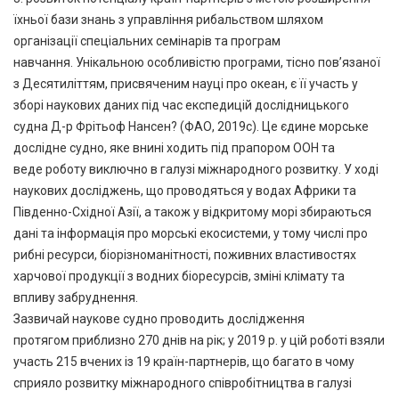
їхньої бази знань з управління рибальством шляхом
організації спеціальних семінарів та програм
навчання. Унікальною особливістю програми, тісно пов’язаної
з Десятиліттям, присвяченим науці про океан, є її участь у
зборі наукових даних під час експедицій дослідницького
судна Д-р Фрітьоф Нансен? (ФАО, 2019c). Це єдине морське
дослідне судно, яке внині ходить під прапором ООН та
веде роботу виключно в галузі міжнародного розвитку. У ході
наукових досліджень, що проводяться у водах Африки та
Південно-Східної Азії, а також у відкритому морі збираються
дані та інформація про морські екосистеми, у тому числі про
рибні ресурси, біорізноманітності, поживних властивостях
харчової продукції з водних біоресурсів, зміні клімату та
впливу забруднення.
Зазвичай наукове судно проводить дослідження
протягом приблизно 270 днів на рік; у 2019 р. у цій роботі взяли
участь 215 вчених із 19 країн-партнерів, що багато в чому
сприяло розвитку міжнародного співробітництва в галузі