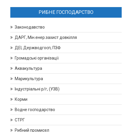
РИБНЕ ГОСПОДАРСТВО
Законодавство
ДАРГ, Мін.енер.захист довкілля
ДЕІ, Держводгосп, ПЗФ
Громадські організації
Аквакультура
Марикультура
Індустріальні р/г, (УЗВ)
Корми
Водне господарство
СТРГ
Рибний промисел