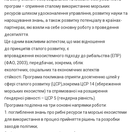
програм – сприяння сталому використанню морських
ресурсів шляхом удосконалення управління, розвитку науки та
нарощування знань, а також розвитку потенціалу в країнах-
партнерах, які взяли на себе основну роботу з проведення
десятиліття.
Ще одним важливим аспектом, що має відношення
до принципів сталого розвитку, є
впровадження екосистемного підходу до рибальства (ЕПР)
(ФАО, 2003), передбачає, зокрема, облік
екологічних, соціальних та економічних аспектів
стійкості. Програма покликана сприяти досягненню цілей у
сфері сталого розвитку (ЦСР),зокрема ЦСР 14 (збереження
морських екосистем) та спрямованої на розширення
ґендерної рівності – ЦСР 5 (гендерна рівність).
Програма поділена на три основні напрямки роботи:
1. поглиблення знань про рибні ресурси та морські екосистеми
для використання в процесі прийняття рішень та розробки
заходів політики;