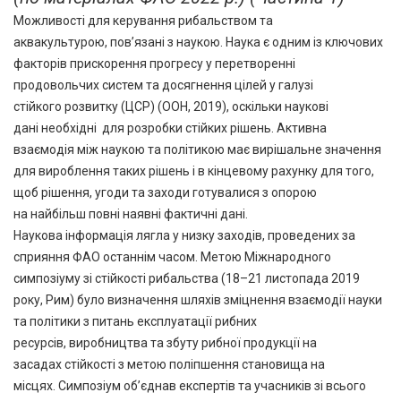
Можливості для керування рибальством та
аквакультурою, пов’язані з наукою. Наука є одним із ключових
факторів прискорення прогресу у перетворенні
продовольчих систем та досягнення цілей у галузі
стійкого розвитку (ЦСР) (ООН, 2019), оскільки наукові
дані необхідні для розробки стійких рішень. Активна
взаємодія між наукою та політикою має вирішальне значення
для вироблення таких рішень і в кінцевому рахунку для того,
щоб рішення, угоди та заходи готувалися з опорою
на найбільш повні наявні фактичні дані.
Наукова інформація лягла у низку заходів, проведених за
сприяння ФАО останнім часом. Метою Міжнародного
симпозіуму зі стійкості рибальства (18–21 листопада 2019
року, Рим) було визначення шляхів зміцнення взаємодії науки
та політики з питань експлуатації рибних
ресурсів, виробництва та збуту рибної продукції на
засадах стійкості з метою поліпшення становища на
місцях. Симпозіум об’єднав експертів та учасників зі всього