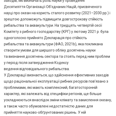
заходів, які визначать роль науки у проведенні
Десятиліття Організації Об’єднаних Націй, присвяченого
науці про океан на користь сталого розвитку (2021–2030 рр.) і
зрештою допоможуть підвищити довгострокову стійкість
рибальства та аквакультури. На тридцять четвертій сесії
Комітету з рибного господарству (КРГ) у лютому 2021 р. була
одноголосно прийнято Декларація про стійкість
рибальства та аквакультури (ФАО, 2021b), яка покликана
створити умови для ширшого обліку досягнень науки
та визнання досягнень сектора та стоять перед ним проблем
у період після затвердження Кодексу
ведення відповідального рибальства.
У Декларації визнається, що здійснення ефективних заходів
щодо раціональної експлуатації рибних ресурсів пов’язано з
проблемами, які мають комплексний, багатосторонній
характер, які залежать від специфіки регіонів, ще більше
ускладнюються внаслідок зміни клімату та закислення океану,
а також часто обумовлені недостатністю даних для
прийняття науково-обґрунтованих рішень. У ній