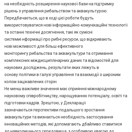
на необхідність розширення наукової бази на підтримку
рішень з управління рибальством та аквакультурою.
Передбачається, що в ході цієї роботи будуть
використовуватися нові інформаційно-комунікаційні технології
та останні технічні досягнення, такі як сумісні
системиі нформації про рибні ресурси, що відкривають
нові можливості для більш ефективного
моніторингу рибальства та аквакультури та отримання
комплексних міждисциплінарних даних та відомостей для
наукових досліджень, результати яких ляжуть в
основу політики в галузі управління та взаємодії з широким
колом зацікавлених сторін.
Не менш важливе значення має сприяння міжнародному
науковому співробітництву, нарощуванню потенціалу, освіті та
підготовки кадрів. Зрештою, у Декларації
зазначаються перспективи подальшого зростання
аквакультури та визнається необхідність застосування
інноваційних методів, які допомагають дбайливо ставитися
до навколишнього середовища, з особливою увагою до