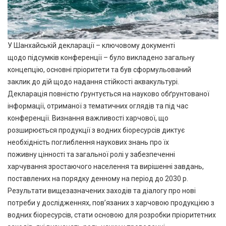
У Шанхайській декларації – ключовому документі
щодо підсумків конференції – було викладено загальну
концепцію, основні пріоритети та був сформульований
заклик до дій щодо надання стійкості аквакультурі.
Декларація повністю ґрунтується на науково обґрунтованої
інформації, отриманої з тематичних оглядів та під час
конференції. Визнання важливості харчової, що
розширюється продукції з водних біоресурсів диктує
необхідність поглиблення наукових знань про їх
поживну цінності та загальної ролі у забезпеченні
харчування зростаючого населення та вирішенні завдань,
поставлених на порядку денному на період до 2030 р.
Результати вищезазначених заходів та діалогу про нові
потреби у дослідженнях, пов’язаних з харчовою продукцією з
водних біоресурсів, стати основою для розробки пріоритетних