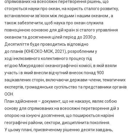
спрямованих на всеосяжні перетворення рішень, що
стосуються науки про океан, на користь сталого розвитку,
встановлюючи зв’язок між людьми і нашим океаном , а
також забезпечити, щоб наука про океан служила
повноцінною основою для дій країн зі сталого управління
океаном та досягнення цілей період до 2030 р.
Десятиліття буде проводитись відповідно
до планів (ЮНЕСКО-МОК, 2021), розробленим у
ході інклюзивного колективного процесу під
егідою Міжурядової океанографічної комісії, в якій взяли
участь і в який внесли відчутний внесок понад 900
зацікавлених сторін, включаючи держави-члени, тематичних
експертів, громадянське суспільство та представники органів
ООН.
План здійснення – документ, що не наказує, являє собою
основу для спрямованих на всеосяжні перетворення дій з
опорою на існуючі досягнення, що поширюється нарізні
географічні райони, сектори, дисциплінита покоління.
У цьому плані, присвяченому рішенню десяти завдань,