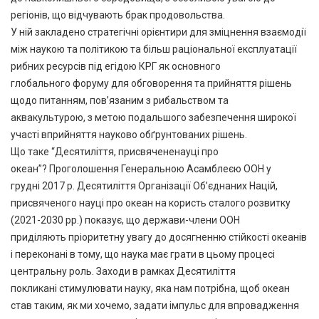
регіонів, що відчувають брак продовольства.
У ній закладено стратегічні орієнтири для зміцнення взаємодії
між наукою та політикою та більш раціональної експлуатації
рибних ресурсів під егідою КРГ як основного
глобального форуму для обговорення та прийняття рішень
щодо питанням, пов’язаним з рибальством та
аквакультурою, з метою подальшого забезпечення широкої
участі вприйняття науково обґрунтованих рішень.
Що таке “Десятиліття, присвячененауці про
океан”? Проголошення Генеральною Асамблеєю ООН у
грудні 2017 р. Десятиліття Організації Об’єднаних Націй,
присвяченого науці про океан на користь сталого розвитку
(2021-2030 рр.) показує, що держави-члени ООН
приділяють пріоритетну увагу до досягненню стійкості океанів
і переконані в тому, що наука має грати в цьому процесі
центральну роль. Заходи в рамках Десятиліття
покликані стимулювати науку, яка нам потрібна, щоб океан
став таким, як ми хочемо, задати імпульс для впровадження