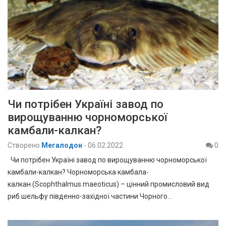
Чи потрібен Україні завод по
вирощуванню чорноморської
камбали-калкан?
Створено
Мегалодон
-
06.02.2022
0
Чи потрібен Україні завод по вирощуванню чорноморської
камбали-калкан? Чорноморська камбала-
калкан (Scophthalmus maeoticus) – цінний промисловий вид
риб шельфу південно-західної частини Чорного…