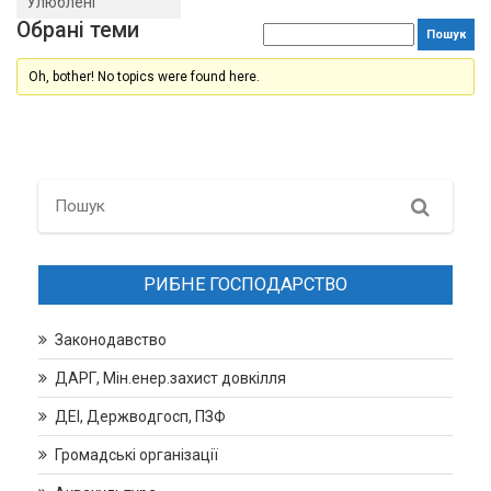
Улюблені
Обрані теми
Oh, bother! No topics were found here.
Search
РИБНЕ ГОСПОДАРСТВО
Законодавство
ДАРГ, Мін.енер.захист довкілля
ДЕІ, Держводгосп, ПЗФ
Громадські організації