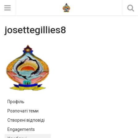
josettegillies8
Профіль
Розпочаті теми
Створені відповіді
Engagements