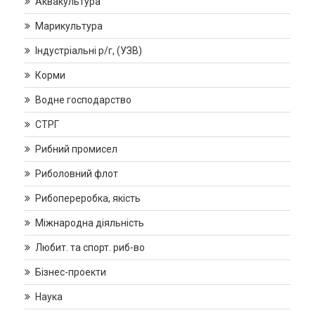
Аквакультура
Марикультура
Індустріальні р/г, (УЗВ)
Корми
Водне господарство
СТРГ
Рибний промисел
Риболовний флот
Рибопереробка, якість
Міжнародна діяльність
Любит. та спорт. риб-во
Бізнес-проекти
Наука