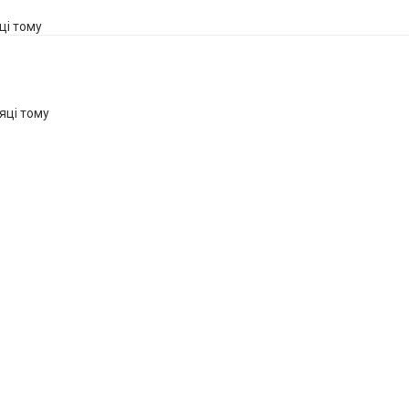
яці тому
ісяці тому