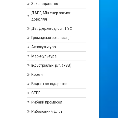
Законодавство
ДАРГ, Мін.енер.захист
довкілля
ДЕІ, Держводгосп, ПЗФ
Громадські організації
Аквакультура
Марикультура
Індустріальні р/г, (УЗВ)
Корми
Водне господарство
СТРГ
Рибний промисел
Риболовний флот