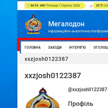
04:53: AM
П’ятниця 7 Серпня, 2026
25 ℃
Col
Мегалодон
Інформаційно-аналітична платформа
ГОЛОВНА
ЗАХОДИ
ІНТЕРВ”Ю
ОГОЛОШ
xxzjosh0122387
xxzjosh0122387
@xxzjosh0122387
Профіль