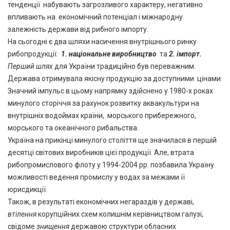
тенденції набувають загрозливого характеру, негативно
впливають на економічний потенціал і міжнародну
залежність держави від рибного імпорту.
На сьогодні є два шляхи насичення внутрішнього ринку
рибопродукції:
1. національне виробництво
та
2. імпорт.
Перший шлях
для України традиційно був переважним.
Держава отримувала якісну продукцію за доступними цінами.
Значний імпульс в цьому напрямку здійснено у 1980-х роках
минулого сторіччя за рахунок розвитку аквакультури на
внутрішніх водоймах країни, морського прибережного,
морського та океанічного рибальства.
Україна на прикінці минулого століття ще значилася в першій
десятці світових виробників цієї продукції. Але, втрата
рибопромислового флоту у 1994-2004 рр. позбавила Україну
можливості ведення промислу у водах за межами її
юрисдикції.
Також, в результаті економічних негараздів у державі,
втілення
корупційних схем колишнім керівництвом галузі,
свідоме
знищення
державою структури обласних