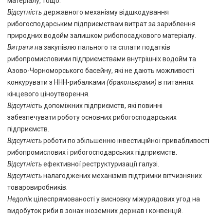
матеріалу, тощо.
Відсутність
державного механізму відшкодування
рибогосподарським підприємствам витрат за зариблення
природних водойм залишком рибопосадкового матеріалу.
Витрати н
а закупівлю пального та сплати податків
рибопромисловими підприємствами внутрішніх водойм та
Азово-Чорноморського басейну, які не дають можливості
конкурувати з ННН-рибалками
(браконьєрами)
в питаннях
кінцевого ціноутворення.
Відсутніст
ь допоміжних підприємств, які повинні
забезпечувати роботу основних рибогосподарських
підприємств.
Відсутність
роботи по збільшенню інвестиційної привабливості
рибопромислових і рибогосподарських підприємств.
Відсутність
ефективної реструктуризації галузі.
Відсутність
налагоджених механізмів підтримки вітчизняних
товаровиробників.
Недолік
цілеспрямованості у висновку міжурядових угод на
видобуток риби в зонах іноземних держав і конвенцій.