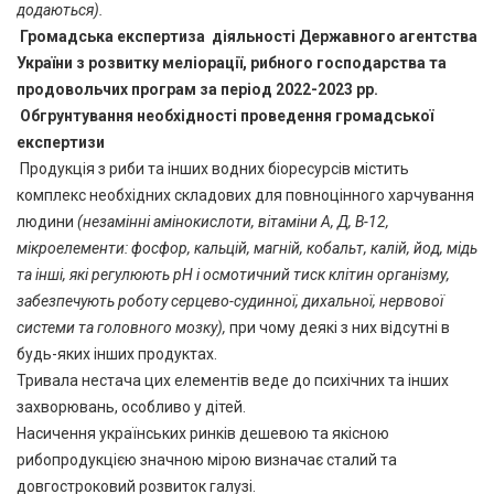
додаються).
Громадська експертиза
діяльності Державного агентства
України з розвитку меліорації, рибного господарства та
продовольчих програм за період 2022-2023 рр.
Обгрунтування
необхідності проведення громадської
експертизи
Продукція з риби та інших водних біоресурсів містить
комплекс необхідних складових для повноцінного харчування
людини
(незамінні амінокислоти, вітаміни А, Д, В-12,
мікроелементи: фосфор, кальцій, магній, кобальт, калій, йод, мідь
та інші, які регулюють рН і осмотичний тиск клітин організму,
забезпечують роботу серцево-судинної, дихальної, нервової
системи та головного мозку),
при чому деякі з них відсутні в
будь-яких інших продуктах.
Тривала нестача цих елементів веде до психічних та інших
захворювань, особливо у дітей.
Насичення українських ринків дешевою та якісною
рибопродукцією значною мірою визначає сталий та
довгостроковий розвиток галузі.