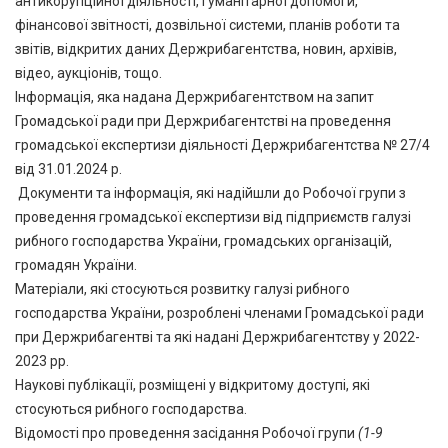
антикорупційної діяльності, гуманітарної допомоги,
фінансової звітності, дозвільної системи, планів роботи та
звітів, відкритих даних Держрибагентства, новин, архівів,
відео, аукціонів, тощо.
Інформація, яка надана Держрибагентством на запит
Громадської ради при Держрибагентстві на проведення
громадської експертизи діяльності Держрибагентства № 27/4
від 31.01.2024 р.
Документи та інформація, які надійшли до Робочої групи з
проведення громадської експертизи від підприємств галузі
рибного господарства України, громадських організацій,
громадян України.
Матеріали, які стосуються розвитку галузі рибного
господарства України, розроблені членами Громадської ради
при Держрибагентві та які надані Держрибагентству у 2022-
2023 рр.
Наукові публікації, розміщені у відкритому доступі, які
стосуються рибного господарства.
Відомості про проведення засідання Робочої групи
(1-9