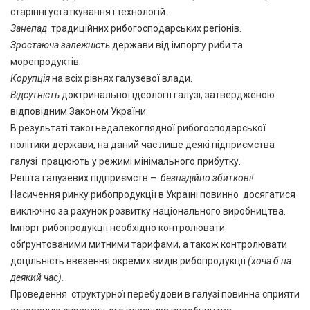
старінні устаткування і технологій.
Занепад
традиційних рибогосподарських регіонів.
Зростаюча залежність
держави від імпорту риби та
морепродуктів.
Корупція
на всіх рівнях галузевої влади.
Відсутність
доктринальної ідеології галузі, затвердженою
відповідним Законом України.
В результаті такої недалекоглядної рибогосподарської
політики держави, на даний час лише деякі підприємства
галузі працюють у режимі мінімального прибутку.
Решта галузевих підприємств –
безнадійно
збиткові!
Насичення ринку рибопродукції в Україні повинно досягатися
виключно за рахунок розвитку національного виробництва.
Імпорт рибопродукції необхідно контролювати
обґрунтованими митними тарифами, а також контролювати
доцільність ввезення окремих видів рибопродукції
(хоча б на
деякий час).
Проведення структурної перебудови в галузі повинна сприяти