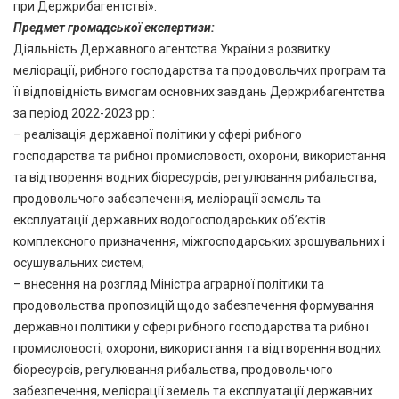
при Держрибагентстві».
Предмет громадської експертизи:
Діяльність Державного агентства України з розвитку
меліорації, рибного господарства та продовольчих програм та
її відповідність вимогам основних завдань Держрибагентства
за період 2022-2023 рр.:
– реалізація державної політики у сфері рибного
господарства та рибної промисловості, охорони, використання
та відтворення водних біоресурсів, регулювання рибальства,
продовольчого забезпечення, меліорації земель та
експлуатації державних водогосподарських об’єктів
комплексного призначення, міжгосподарських зрошувальних і
осушувальних систем;
– внесення на розгляд Міністра аграрної політики та
продовольства пропозицій щодо забезпечення формування
державної політики у сфері рибного господарства та рибної
промисловості, охорони, використання та відтворення водних
біоресурсів, регулювання рибальства, продовольчого
забезпечення, меліорації земель та експлуатації державних