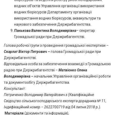
водних об’єктів Управління організації використання
водних біоресурсів Департаменту організації
використання водних біоресурсів, аквакультури та
наукового забезпечення Держрибагентства.
Панькова Валентина Володимирівна
– секретар
Громадської ради при Держрибагентстві.
Голова робочої групи
з проведення громадської експертизи –
Скарлат Віктор Петрович –
голова Громадської ради при
Держрибагентстві.
Відповідальна особа
за забезпечення взаємодії з Громадською
радою при Держрибагентстві –
Матвієнко Олена
Володимирівна –
начальник Управління організаційної роботи
та документообігу Держрибагентства.
Консультант
:
Петриченко Володимир Валерійович з (Кваліфікаційне
Свідоцтво сільськогосподарського експерта-дорадника № 11,
Індифікаційний номер – 2622700719 від 04 липня 2018 р.).
Матеріали
(документи та інформація),