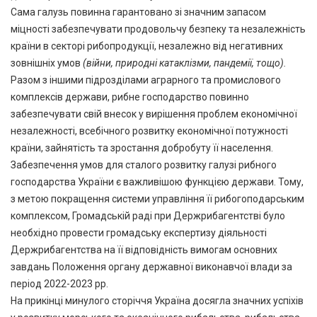
Сама галузь повинна гарантовано зі значним запасом
міцності забезпечувати продовольчу безпеку та незалежність
країни в секторі рибопродукції, незалежно від негативних
зовнішніх умов
(війни, природні катаклізми, пандемії, тощо).
Разом з іншими підрозділами аграрного та промислового
комплексів держави, рибне господарство повинно
забезпечувати свій внесок у вирішення проблем економічної
незалежності, всебічного розвитку економічної потужності
країни, зайнятість та зростання добробуту її населення.
Забезпечення умов для сталого розвитку галузі рибного
господарства України є важливішою функцією держави. Тому,
з метою покращення системи управління її рибогоподарським
комплексом, Громадській раді при Держрибагентстві було
необхідно провести громадську експертизу діяльності
Держрибагентства на її відповідність вимогам основних
завдань Положення органу державної виконавчої влади за
період 2022-2023 рр.
На прикінці минулого сторіччя Україна досягла значних успіхів