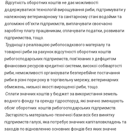
Відсутність
оборотних коштів не дає можливості
додержуватися технологій вирощування риби, підтримувати у
належному ветеринарному та санітарному стані водойми та
допоміжні об’єкти підприємств, виплачувати своєчасно
заробітну плату працівникам, сплачувати податки, розвивати
підприємства, тощо.
Труднощі
з реалізацією рибопосадкового матеріалу та
товарної риби за рахунок відсутності оборотних коштів
рибогосподарських підприємств, пов’язаних з дефіцитом
фінансових ресурсів кредитної системи, високої собівартості
риби, неможливості організувати безперебійне постачання
риби в різні пори року в торгівельну мережу, ветеринарних
обмежень, низької якості вирощеної риби, тощо.
Сплати
значних коштів у бюджет за використання земель
водного фонду та оренду гідроспоруд, які значно зменшують
обсяг оборотних коштів рибогосподарських підприємств.
Застарілість
матеріально-технічної бази всіх без винятку
підприємств галузі, яка потребує значних капіталовкладень та
заходів по відновленню основних фондів без яких значне