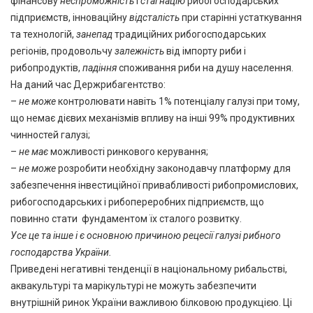
фінансову
неспроможність
і
стагнацію
рибогосподарських
підприємств, інноваційну
відсталість
при старінні устаткування
та технологій,
занепад
традиційних рибогосподарських
регіонів, продовольчу
залежність
від імпорту риби і
рибопродуктів,
падіння
споживання риби на душу населення.
На даний час Держрибагентство:
–
не може
контролювати навіть 1% потенціалу галузі при тому,
що немає дієвих механізмів впливу на інші 99% продуктивних
чинностей галузі;
–
не має
можливості ринкового керування;
–
не може
розробити необхідну законодавчу платформу для
забезпечення інвестиційної привабливості рибопромислових,
рибогосподарських і рибопереробних підприємств, що
повинно стати фундаментом їх сталого розвитку.
Усе це та інше і є основною
причиною рецесії галузі рибного
господарства України.
Приведені негативні тенденції в національному рибальстві,
аквакультурі та марікультурі не можуть забезпечити
внутрішній ринок України важливою білковою продукцією. Ці