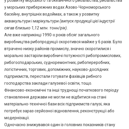
у розвитку морського та океанічного рибальства, рибальства
у морських прибережних водах Азово-Чорноморського
басейну, внутрішніх водоймах, а також у розвитку
аквакультури і марікультури
(випуск продукції цієї індустрії
сягав близько 1,12 млн. тонн/рік).
Але вже наприкінці 1990-х років обсяг загального
виробництва рибопродукції скоротився майже у 6 разів. Було
втрачено низку районів промислу, значно скоротилися і
морально застаріли виробничі потужності рибопромислових,
рибогосподарських, судноремонтних, рибопереробних,
логістичних, торгових, допоміжних, науково-дослідних
підприємств, перестали готувати фахівців рибного
господарства заклади галузевої освіти, тощо.
Фінансово-економічні та інші труднощі початкового періоду
становлення держави не могли не відбитися на стані
матеріально-технічної бази всіх підприємств галузі, яка
потребує зараз серйозної відновлення, реконструкції або
модернізації.
Одночасно знижувався один із головних показників стану