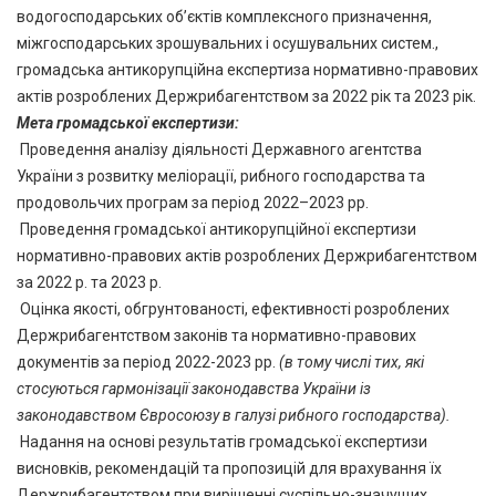
водогосподарських об’єктів комплексного призначення,
міжгосподарських зрошувальних і осушувальних систем.,
громадська антикорупційна експертиза нормативно-правових
актів розроблених Держрибагентством за 2022 рік та 2023 рік.
Мета громадської експертизи:
Проведення аналізу діяльності Державного агентства
України з розвитку меліорації, рибного господарства та
продовольчих програм за період 2022–2023 рр.
Проведення громадської антикорупційної експертизи
нормативно-правових актів розроблених Держрибагентством
за 2022 р. та 2023 р.
Оцінка якості, обгрунтованості, ефективності розроблених
Держрибагентством законів та нормативно-правових
документів за період 2022-2023 рр.
(в тому числі тих, які
стосуються гармонізації законодавства України із
законодавством Євросоюзу в галузі рибного господарства).
Надання на основі результатів громадської експертизи
висновків, рекомендацій та пропозицій для врахування їх
Держрибагентством при вирішенні суспільно-значущих