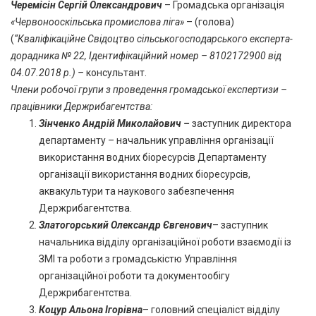
Черемісін Сергій Олександрович
– Громадська організація
«Червонооскільська промислова ліга»
– (голова)
(
“Кваліфікаційне Свідоцтво сільськогосподарського експерта-
дорадника № 22, Ідентифікаційний номер – 8102172900 від
04.07.2018 р.) –
консультант.
Члени робочої групи з проведення громадської експертизи –
працівники Держрибагентства:
Зінченко Андрій Миколайович –
заступник директора
департаменту – начальник управління організації
використання водних біоресурсів Департаменту
організації використання водних біоресурсів,
аквакультури та наукового забезпечення
Держрибагентства.
Златогорський Олександр Євгенович
– заступник
начальника відділу організаційної роботи взаємодії із
ЗМІ та роботи з громадськістю Управління
організаційної роботи та документообігу
Держрибагентства.
Коцур Альона Ігорівна
– головний спеціаліст відділу