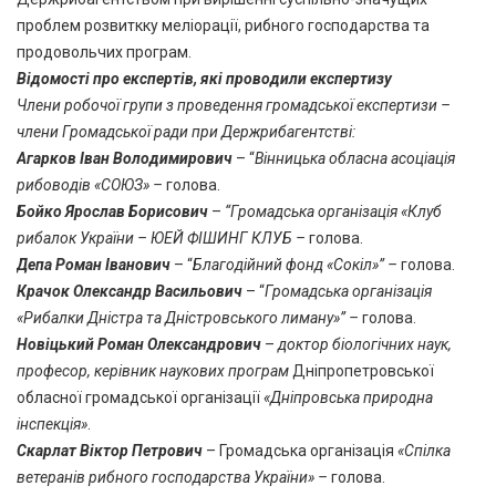
проблем розвиткку меліорації, рибного господарства та
продовольчих програм.
Відомості про експертів, які проводили експертизу
Члени робочої групи з проведення громадської експертизи –
члени Громадської ради при Держрибагентстві:
Агарков Іван Володимирович
– “
Вінницька обласна асоціація
рибоводів «СОЮЗ» –
голова.
Бойко Ярослав Борисович
–
“Громадська організація «Клуб
рибалок України – ЮЕЙ ФІШИНГ КЛУБ –
голова.
Депа Роман Іванович
– “
Благодійний фонд «Сокіл»” –
голова.
Крачок Олександр Васильович
– “
Громадська організація
«Рибалки Дністра та Дністровського лиману»” –
голова.
Новіцький Роман Олександрович
–
доктор біологічних наук,
професор, керівник наукових програм
Дніпропетровської
обласної громадської організації
«Дніпровська природна
інспекція»
.
Скарлат Віктор Петрович
– Громадська організація
«Спілка
ветеранів рибного господарства України» –
голова.