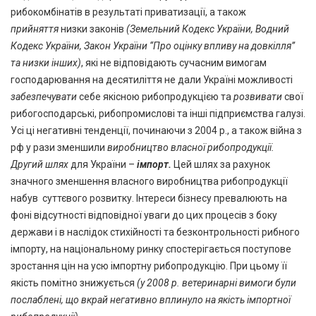
рибокомбінатів в результаті приватизації, а також
прийняття
низки законів
(Земельний Кодекс України, Водний
Кодекс України, Закон України “Про оцінку впливу на довкілля”
та низки інших)
, які не відповідають сучасним вимогам
господарювання на десятиліття не дали Україні можливості
забезпечувати
себе якісною рибопродукцією та
розвивати
свої
рибогосподарські, рибопромислові та інші підприємства галузі.
Усі ці негативні тенденції, починаючи з 2004 р., а також війна з
рф у рази зменшили
виробництво власної рибопродукції.
Другий шлях
для України –
імпорт.
Цей шлях за рахунок
значного зменшення власного виробництва рибопродукції
набув суттєвого розвитку. Інтереси бізнесу превалюють на
фоні відсутності відповідної уваги до цих процесів з боку
держави і в наслідок стихійності та безконтрольності рибного
імпорту, на національному ринку спостерігається поступове
зростання цін на усю імпортну рибопродукцію. При цьому її
якість помітно знижується
(у 2008 р. ветеринарні вимоги були
послаблені, що вкрай негативно вплинуло на якість імпортної