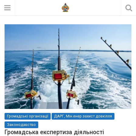
Громадські організації
ДАРГ, Мін.енер.захист довкілля
Законодавство
Громадська експертиза діяльності