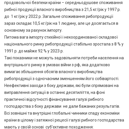
продовольчої безпеки країни – середньодушове споживання
рибної продукції власного виробництва з 21,5 кг/рік у 1997 р.
до 1 кг/рік.у 2022 р. Загальне споживання рибопродукції
зараз складає 10,5 кг/рік на 1 людину, але це досягається в
основному за рахунок імпорту.
Питома вага імпорту стихійної і некоординованої складової
національного ринку рибопродукції стабільно зростала з 8 % у
1991 р. до майже 92 % у 2023 р.
Такі показники не можуть задовільняти потреби населення на
внутрішнього ринку в умовах війни з рф, яка додатково
вимагає збільшення обсягів власного виробництва
рибопродукції з одночасним зменшенням його собівартості.
Неефективні заходи з боку держави, які були спрямовані на
виправлення ситуації в останнє десятиліття, на фоні
практичної відсутності фінансування галузі рибного
господарства з боку держави не дали бажаних результатів.
Всі зовнішні та внутрішні глобальні чинники спаду економіки
країни в цілому і затяжної рецесії галузі рибного господарства
мають у своїй основі суб’єктивне походження: