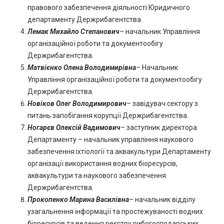
правового забезпечення діяльності Юридичного
департаменту Держрибагентства.
Лемак Михайло Степанович
– начальник Управління
організаційної роботи та документообігу
Держрибагентства.
Матвієнко Олена Володимирівна
– Начальник
Управління організаційної роботи та документообігу
Держрибагентства.
Новіков Олег Володимирович
– завідувач сектору з
питань запобігання корупції Держрибагентства.
Ногарєв Олексій Вадимович
– заступник директора
Департаменту – начальник управління наукового
забезпечення іхтіології та аквакультури Департаменту
організації використання водних біоресурсів,
аквакультури та наукового забезпечення
Держрибагентства.
Прокопенко Марина Василівна
– начальник відділу
узагальнення інформації та простежуваності водних
біоресурсів та ведення реєстру рибогосподарських