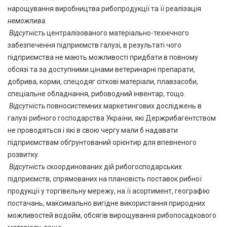
нарощування виробництва рибопродукції та її реалізація
неможлива.
Відсутність
централізованого матеріально-технічного
забезпечення підприємств галузі, в результаті чого
підприємства не мають можливості придбати в повному
обсязі та за доступними цінами ветеринарні препарати,
добрива, корми, спецодяг сіткові матеріали, плавзасоби,
спеціальне обладнання, рибоводний інвентар, тощо.
Відсутність
повносистемних маркетингових досліджень в
галузі рибного господарства України, які Держрибагентством
не проводяться і які в свою чергу мали б надавати
підприємствам обґрунтований орієнтир для впевненого
розвитку.
Відсутність
скоординованих дій рибогосподарських
підприємств, спрямованих на плановість поставок рибної
продукції у торгівельну мережу, на її асортимент, географію
постачань, максимально вигідне використання природних
можливостей водойм, обсягів вирощування рибопосадкового