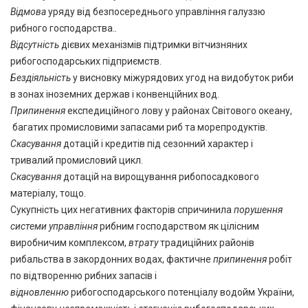
Відмова
уряду від безпосереднього управління галуззю
рибного господарства.
.
Відсутність
дієвих механізмів підтримки вітчизняних
рибогосподарських підприємств.
Бездіяльність
у висновку міжурядових угод на видобуток риби
в зонах іноземних держав і конвенційних вод.
Припинення
експедиційного лову у районах Світового океану,
багатих промисловими запасами риб та морепродуктів.
Скасування
дотацій і кредитів під сезонний характер і
тривалий промисловий цикл.
Скасування
дотацій на вирощування рибопосадкового
матеріалу, тощо.
Сукупність цих негативних факторів спричинила
порушення
системи управління
рибним господарством як цілісним
виробничим комплексом,
втрату
традиційних районів
рибальства в закордонних водах, фактичне
припинення
робіт
по відтворенню рибних запасів і
відновленню
рибогосподарського потенціалу водойм України,