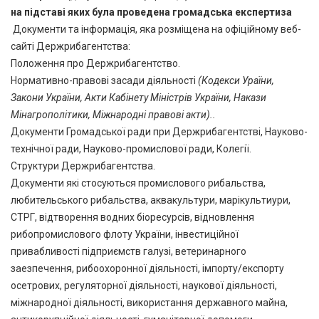
на підставі яких була проведена громадська експертиза
Документи та інформація, яка розміщена на офіційному веб-
сайті Держрибагентства:
Положення про Держрибагентство.
Нормативно-правові засади діяльності
(Кодекси Ураїни,
Закони України, Акти Кабінету Міністрів України, Накази
Мінагрополітики, Міжнародні правові акти)..
Документи Громадської ради при Держрибагентстві, Науково-
технічної ради, Науково-промислової ради, Колегії.
Структури Держрибагентства.
Документи які стосуються промислового рибальства,
любительського рибальства, аквакультури, марікультиури,
СТРГ, відтворення водних біоресурсів, відновлення
рибопромислового флоту України, інвестиційної
привабливості підприємств галузі, ветеринарного
заезпечення, рибоохоронної діяльності, імпорту/експорту
осетрових, регуляторної діяльності, наукової діяльності,
міжнародної діяльності, використання державного майна,