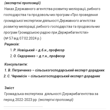
(експертні пропозиції)
Наказ Державного агентства розвитку меліорації, рибного
господарства та продовольчих програм
«Про проведення
громадської експертизи діяльності Державного агентства
розвитку меліорації, рибного господарства та продовольчих
програм Громадською радою при Держрибагентстві»
(№ 57 від 07.02.2024 р.)
Рецензія
:
Р. Новіцький – д.б.н., професор
О. Сидоренко – д.т.н., професор
Консультанти:
1.
В. Петриченко – сільськогосподарський експерт-дорадник
2. С. Черемісін – сільськогосподарський експерт-дорадник
Зміст
Громадська експертиза діяльності Держрибагентства за
період 2022-2023 рр.
(експертні пропозиції)
……………………………………………..