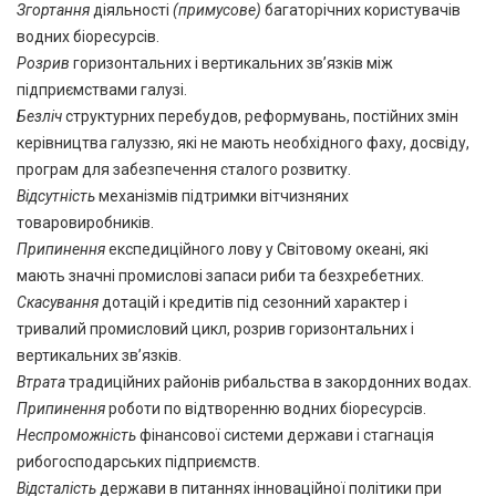
Згортання
діяльності
(примусове)
багаторічних користувачів
водних біоресурсів.
Розрив
горизонтальних і вертикальних зв’язків між
підприємствами галузі.
Безліч
структурних перебудов, реформувань, постійних змін
керівництва галуззю, які не мають необхідного фаху, досвіду,
програм для забезпечення сталого розвитку.
Відсутність
механізмів підтримки вітчизняних
товаровиробників.
Припинення
експедиційного лову у Світовому океані, які
мають значні промислові запаси риби та безхребетних.
Скасування
дотацій і кредитів під сезонний характер і
тривалий промисловий цикл, розрив горизонтальних і
вертикальних зв’язків.
Втрата
традиційних районів рибальства в закордонних водах.
Припинення
роботи по відтворенню водних біоресурсів.
Неспроможність
фінансової системи держави і стагнація
рибогосподарських підприємств.
Відсталість
держави в питаннях інноваційної політики при