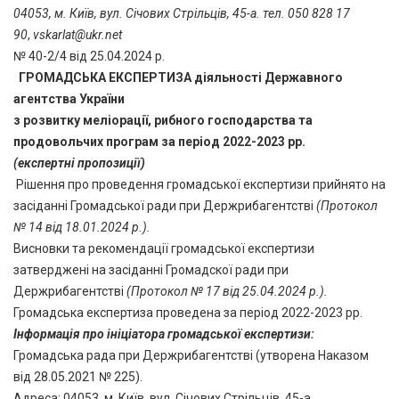
04053, м. Київ, вул. Січових Стрільців, 45-а. тел. 050 828 17
90
,
vskarlat@ukr.net
№ 40-2/4 від 25.04.2024 р.
ГРОМАДСЬКА ЕКСПЕРТИЗА
діяльності Державного
агентства України
з розвитку меліорації, рибного господарства
та
продовольчих програм за період 2022-2023 рр.
(експертні пропозиції)
Рішення про проведення громадської експертизи прийнято на
засіданні Громадської ради при Держрибагентстві
(Протокол
№ 14 від 18.01.2024 р.).
Висновки та рекомендації громадської експертизи
затверджені на засіданні Громадскої ради при
Держрибагентстві
(Протокол № 17 від 25.04.2024 р.).
Громадська експертиза проведена за період 2022-2023 рр.
Інформація про ініціатора громадської експертизи:
Громадська рада при Держрибагентстві (утворена Наказом
від 28.05.2021 № 225).
Адреса: 04053, м. Київ, вул. Січових Стрільців, 45-а