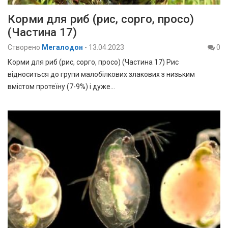
Корми для риб (рис, сорго, просо)
(Частина 17)
Створено
Мегалодон
-
13.04.2023
0
Корми для риб (рис, сорго, просо) (Частина 17) Рис
відноситься до групи малобілкових злакових з низьким
вмістом протеїну (7-9%) і дуже…