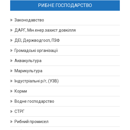
РИБНЕ ГОСПОДАРСТВО
Законодавство
ДАРГ, Мін.енер.захист довкілля
ДЕІ, Держводгосп, ПЗФ
Громадські організації
Аквакультура
Марикультура
Індустріальні р/г, (УЗВ)
Корми
Водне господарство
СТРГ
Рибний промисел