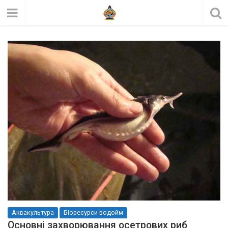
Аквакультура
Біоресурси водойм
Основні захворювання осетрових риб