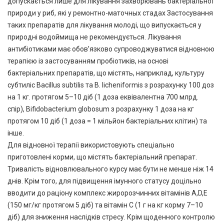
допускається лише для лікування захворювань бактеріальної
природи у риб, які у ремонтно-маточных стадах Застосування
таких препаратів для лікування молоді, що випускається у
природні водоймища не рекомендується. Лікування
антибіотиками має обов’язково супроводжуватися відновною
терапією із застосуванням пробіотиків, на основі
бактеріальних препаратів, що містять, наприклад, культуру
субтиліс Bacillus subtilis та В. licheniformis з розрахунку 100 доз
на 1 кг. протягом 5–10 діб (1 доза еквівалентна 700 млрд.
спір), Bifidobacterium globosum з розрахунку 1 доза на кг
протягом 10 діб (1 доза = 1 мільйон бактеріальних клітин) та
інше.
Для відновної терапії використовують спеціально
приготовлені корми, що містять бактеріальний препарат.
Тривалість відновлювального курсу має бути не менше ніж 14
днів. Крім того, для підвищення імунного статусу доцільно
вводити до раціону комплекс жиророзчинних вітамінів A,D,E
(150 мг/кг протягом 5 діб) та вітамін С (1 г на кг корму 7–10
діб) для зниження наслідків стресу. Крім щоденного контролю