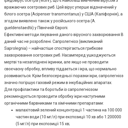
іридовірус осетра (WSIV), що є найбільш вивченим вірусом з
вражаючих осетрових риб. Цей вірус уперше відзначений у
білого осетра (Acipenser transmontanus) у США (Каліфорнія), а
згодом виявлено також у російського осетра (A.
gueldenstaedtii) у Північній Європі.
Ефективні методи лікування даного вірусного захворювання В
даний час не розроблені. Сапролегніоз (викликаний
Saprolegnia) – найчастіше спостерігається грибкове
захворювання осетрових риб. Насамперед ушкоджуються
мертві та незапліднені ікринки, але якщо не проводити
своєчасну обробку, впливу піддається і ікра, що нормально
розвивається. Крім безпосередньої поразки ікри, сапролегніоз
значно погіршує газовий режим в інкубаційних апаратах.
Для профілактики та боротьби із сапролегніозом
рекомендується проводити обробку ікри наступними
органічними барвниками та хімічними препаратами:
малахітовий зелений концентрації 1 частина на 100 000
частин води (10 мг/л) при експозиції 10 хв або 1:200000
(5 мг/л) при експозиції 15 хв;