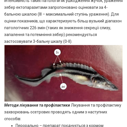
Інтенсивність таких патологій як ушкодження жучок, ураження
зябер ектопаразитами запропоновано оцінювати за 4-
бальною шкалою (III – максимальний ступінь ураження). Для
оцінки показників, що характеризують більш вузький діапазон
патологічних 226 змін (таких як зниження секреції слизу,
запалення та потемніння зябер) рекомендується
застосовувати 3-бальну шкалу (0-II).
Методи лікування та профілактики
Лікування та профілактику
захворювань осетрових проводять одним з наступних
способів:
Перорально – препарат поєднується з кормом