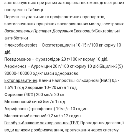
застосовуються при різних захворюваннях молоді осетрових
наведено в Таблиці
Перелік лікувальних та профілактичних препаратів,
застосовуваних при різних захворюваннях молоді осетрових.
Захворювання Препарат Дозування Експозиція
Бактеріальні
антибіотики
Флексобактеріоз – Окситетрациклін 10-15 г/100 кг корму 10
діб.
Псевдомоноз
– Фуразолідон 20 г/100 кг корму 10 діб.
Аеромоноз
– Ауроміцин 20 г/100 кг корму 10 діб Біцилін-3(5)
80000-100000 од/кг маси одноразово.
Ектопаразитичні
. Ванни Найпростіші сільхарчові (NaCl) 0,5-
1,5% 1 год Хлорамін 10–20 мг/л 1 год.
Формалін (40%) 200 мл/л 20 хв.
Метиленовий синій 5мг/л 1 год.
Акрифлавін (тріпафлавін) 10мг/л 10 годин.
Малахітовий зелений 0,2 мг/л 12 годин.
Газобульбашкове захворювання (ГБЗ)
Проведення дегазації
води шляхом розбризкування, пропускання через систему