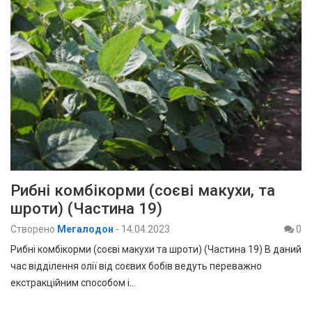
Рибні комбікорми (соєві макухи, та
шроти) (Частина 19)
Створено
Мегалодон
-
14.04.2023
0
Рибні комбікорми (соєві макухи та шроти) (Частина 19) В даний
час відділення олії від соєвих бобів ведуть переважно
екстракційним способом і…