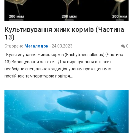
Культивування жиих кормів (Частина
13)
Створено
Мегалодон
-
24.03.2023
0
Культивування живих кормів (Enchytraeusalbidus) (Частина
13) Вирощування олігохет. Для вирощування олігохет
необхідне спеціальне кондиціонування приміщення із
постійною температурою повітря…