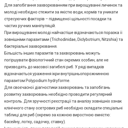
Для запобігання захворюванням при вирощуванні личинок та
молоді необхідно стежити за якістю води, кормів та уникати
стресуючих факторів – підвищеної щільності посадки та
частих ручних маніпуляцій.
При вирощуванні молоді найчастіше відзначаються поразка її
зовнішніми паразитами (Trichodinidae, Diclybotrium, Nitzshia) та
бактеріальні захворювання.
Більшість інших паразитів та захворювань можуть
погіршувати фізіологічний стан окремих особин, але не
призводять до масової загибелі риб. У ряді випадків
відзначається ураження ікри внутрішньопорожнинною
паразитом Polypodium hydryformе.
Для своєчасної діагностики захворювань та запобігань
розвитку захворювань необхідно проводити регулярний
контроль. Для зручності реєстрації та аналізу зовнішніх ознак
клінічного стану осетрових риб необхідно складати спеціальні
таблиці для риб (окремо за кожною виростною ємністю:
басейну, лотку, садочку, ставку).