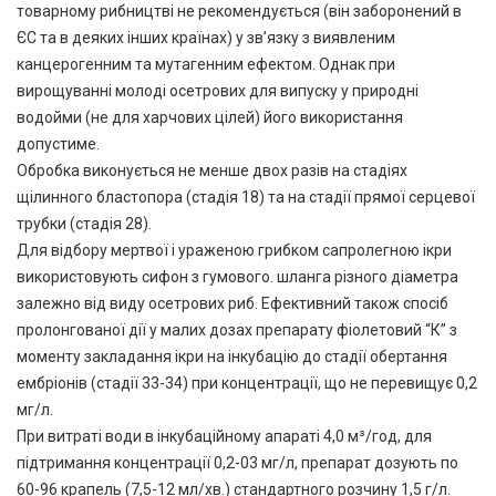
товарному рибництві не рекомендується (він заборонений в
ЄС та в деяких інших країнах) у зв’язку з виявленим
канцерогенним та мутагенним ефектом. Однак при
вирощуванні молоді осетрових для випуску у природні
водойми (не для харчових цілей) його використання
допустиме.
Обробка виконується не менше двох разів на стадіях
щілинного бластопора (стадія 18) та на стадії прямої серцевої
трубки (стадія 28).
Для відбору мертвої і ураженою грибком сапролегною ікри
використовують сифон з гумового. шланга різного діаметра
залежно від виду осетрових риб. Ефективний також спосіб
пролонгованої дії у малих дозах препарату фіолетовий “К” з
моменту закладання ікри на інкубацію до стадії обертання
ембріонів (стадії 33-34) при концентрації, що не перевищує 0,2
мг/л.
При витраті води в інкубаційному апараті 4,0 м³/год, для
підтримання концентрації 0,2-03 мг/л, препарат дозують по
60-96 крапель (7,5-12 мл/хв.) стандартного розчину 1,5 г/л.