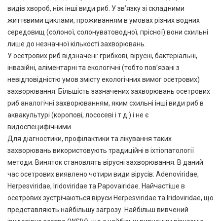
видів хвороб, ніж інші види риб. У зв’язку зі складними
життєвими циклами, проживанням в умовах різних водних
середовищ (солоної, солонуватоводної, прісної) вони схильні
лише до незначної кількості захворювань.
У осетрових риб відзначені: грибкові, вірусні, бактеріальні,
інвазійні, аліментарні та екологічні (тобто пов’язані з
невідповідністю умов змісту екологічних вимог осетрових)
захворювання. Більшість зазначених захворювань осетрових
риб аналогічні захворюванням, яким схильні інші види риб в
аквакультурі (коропові, лососеві і т.д.) і не є
видоспецифічними.
Для діагностики, профілактики та лікування таких
захворювань використовують традиційні в іхтіопатології
методи. Виняток становлять вірусні захворювання. В даний
час осетрових виявлено чотири види вірусів: Adenoviridae,
Herpesviridae, Iridoviridae та Papovairidae. Найчастіше в
осетрових зустрічаються віруси Herpesviridae та Iridoviridae, що
представляють найбільшу загрозу. Найбільш вивчений