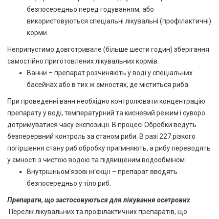
безпосередньо перед годуванням, або
використовуються спеціальні лікувальні (профілактичні)
корми.
Неприпустимо довготривале (більше шести годин) зберігання
самостійно приготовлених лікувальних кормів.
Ванни – препарат розчиняють у воді у спеціальних
басейнах або в тих ж ємностях, де міститься риба.
При проведенні ванн необхідно контролювати концентрацію
препарату у воді, температурний та кисневий режим і суворо
дотримуватися часу експозиції. В процесі Обробки ведуть
безперервний контроль за станом риби. В разі 227 різкого
погіршення стану риб обробку припиняють, а рибу переводять
у ємності з чистою водою та підвищеним водообміном.
Внутрішньом’язові ін’єкції – препарат вводять
безпосередньо у тіло риб.
Препарати, що застосовуються для лікування осетрових
.
Перелік лікувальних та профілактичних препаратів, що