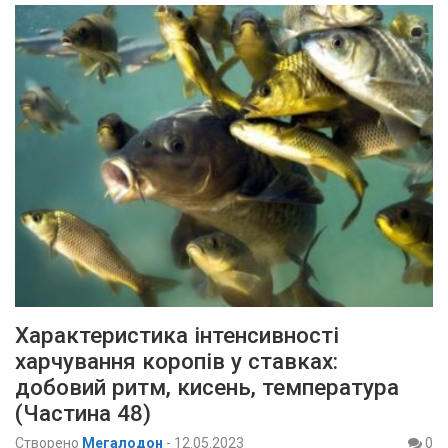
Характеристика інтенсивності
харчування коропів у ставках:
добовий ритм, кисень, температура
(Частина 48)
Створено
Мегалодон
-
12.05.2023
0