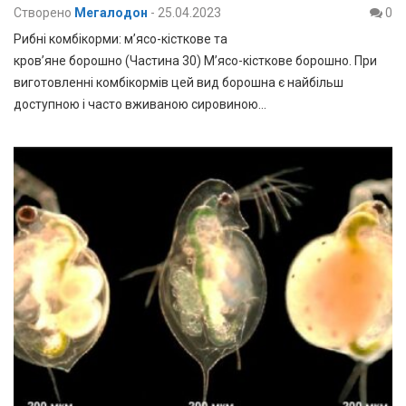
Створено
Мегалодон
-
25.04.2023
0
Рибні комбікорми: м’ясо-кісткове та
кров’яне борошно (Частина 30) М’ясо-кісткове борошно. При
виготовленні комбікормів цей вид борошна є найбільш
доступною і часто вживаною сировиною…