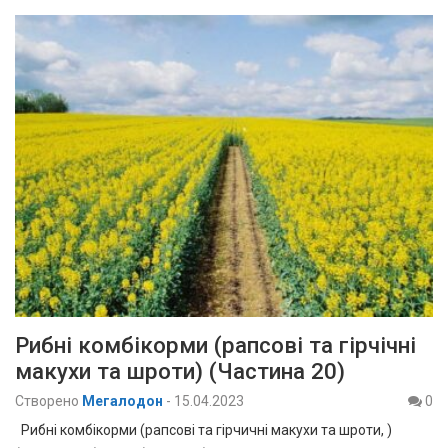
Рибні комбікорми (рапсові та гірчічні
макухи та шроти) (Частина 20)
Створено
Мегалодон
-
15.04.2023
0
Рибні комбікорми (рапсові та гірчичні макухи та шроти, )