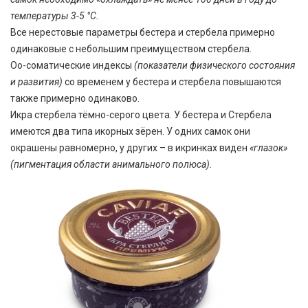
температуры 3-5 °С.
Все нерестовые параметры бестера и стербела примерно
одинаковые с небольшим преимуществом стербела.
Оо-соматические индексы
(показатели физического состояния
и развития)
со временем у бестера и стербела повышаются
также примерно одинаково.
Икра стербела тёмно-серого цвета. У бестера и Стербела
имеются два типа икорных зёрен. У одних самок они
окрашены равномерно, у других – в икринках виден
«глазок»
(пигментация области анимального полюса).