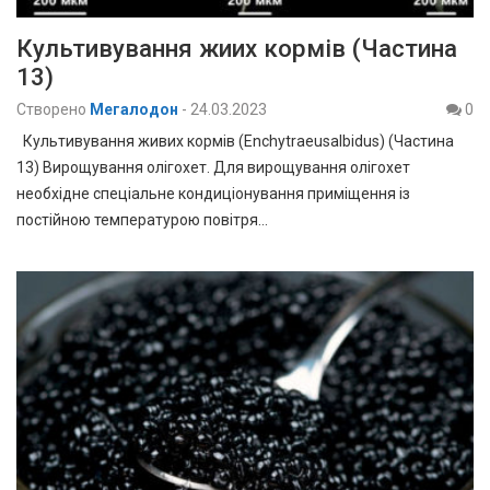
Культивування жиих кормів (Частина
13)
Створено
Мегалодон
-
24.03.2023
0
Культивування живих кормів (Enchytraeusalbidus) (Частина
13) Вирощування олігохет. Для вирощування олігохет
необхідне спеціальне кондиціонування приміщення із
постійною температурою повітря…