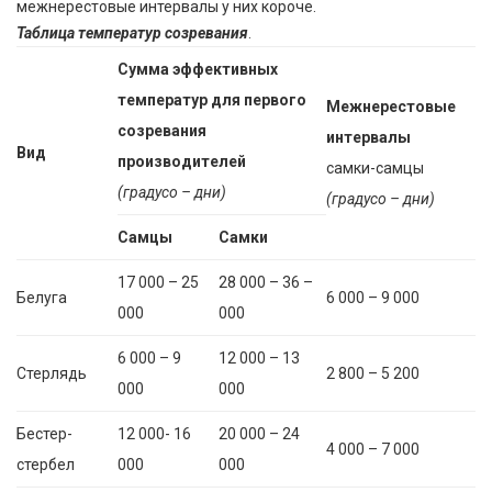
межнерестовые интервалы у них короче.
Таблица температур созревания
.
Сумма эффективных
температур для первого
Межнерестовые
созревания
интервалы
Вид
производителей
самки-самцы
(градусо – дни)
(градусо – дни)
Самцы
Самки
17 000 – 25
28 000 – 36 –
Белуга
6 000 – 9 000
000
000
6 000 – 9
12 000 – 13
Стерлядь
2 800 – 5 200
000
000
Бестер-
12 000- 16
20 000 – 24
4 000 – 7 000
стербел
000
000