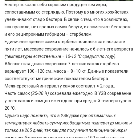
Бестер показал себя хорошим продуцентом икры,
сопоставимым со стерлядью. Поэтому во многих хозяйствах
увеличивают стадо бестера. В связи с тем, что в хозяйствах,
как правило, нет зрелых самок белуги, их заменяют бестером
и его реципрокным гибридом – стербелом.
Единичные зрелые самки стербела появляются в возрасте
пяти лет, массовое созревание началось с 6-летнего возраста
(температуры естественные ≈ 10-12 °С средняя по году).
Абсолютная длина созревших 7-летних самок стербела
варьирует 100÷120 см., масса – 8÷10 кг. Данные показатели
соответствуют метрическим показателям бестера.
Межнерестовый интервал у самок составил ≈ 2 года..
Часть самок
(25-30 %)
созревала ежегодно. В УЗВ созревание
у всех самок и самцов ежегодное при средней температуре ≈
20 °С.
Однако надо помнить, что в УЗВ даже при оптимальных
температурах набрать сумму необходимых температур можно и
только за 265 дней, так как для получения полноценной икры
самок необходимо «охлаждать» не менее 100 дней в году до