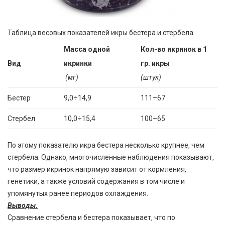
Таблица весовых показателей икры бестера и стербела.
Масса одной
Кол-во икринок в 1
Вид
икринки
гр. икры
(мг)
(штук)
Бестер
9,0÷14,9
111÷67
Стербел
10,0÷15,4
100÷65
По этому показателю икра бестера несколько крупнее, чем
стербела. Однако, многочисленные наблюдения показывают,
что размер икринок напрямую зависит от кормления,
генетики, а также условий содержания в том числе и
упомянутых ранее периодов охлаждения.
Выводы.
Сравнение стербела и бестера показывает, что по