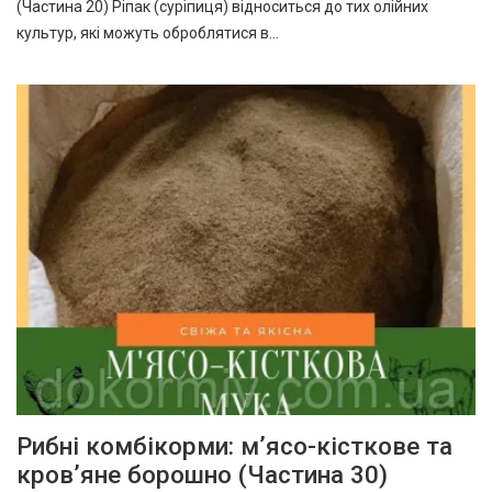
(Частина 20) Ріпак (суріпиця) відноситься до тих олійних
культур, які можуть оброблятися в…
Рибні комбікорми: м’ясо-кісткове та
кров’яне борошно (Частина 30)