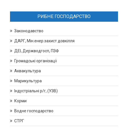
РИБНЕ ГОСПОДАРСТВО
Законодавство
ДАРГ, Мін.енер.захист довкілля
ДЕІ, Держводгосп, ПЗФ
Громадські організації
Аквакультура
Марикультура
Індустріальні р/г, (УЗВ)
Корми
Водне господарство
СТРГ