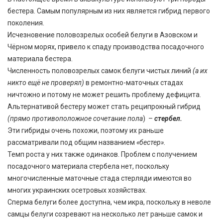
бестера. Самым популярным из них является гибрид первого
поколения.
Исчезновение половозрелых особей белуги в Азовском и
Чёрном морях, привело к спаду производства посадочного
материала бестера.
Численность половозрелых самок белуги чистых линий
(а их
никто ещё не проверял)
в ремонтно-маточных стадах
ничтожно и потому не может решить проблему дефицита.
Альтернативой бестеру может стать реципрокный гибрид
(
прямо противоположное сочетание
пола
) –
стербел.
Эти гибриды очень похожи, поэтому их раньше
рассматривали под общим названием
«бестер».
Темп роста у них также одинаков. Проблем с получением
посадочного материала стербела нет, поскольку
многочисленные маточные стада стерляди имеются во
многих украинских осетровых хозяйствах.
Сперма белуги более доступна, чем икра, поскольку в неволе
самцы белуги созревают на несколько лет раньше самок и