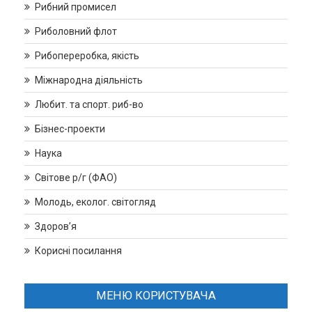
Рибний промисел
Риболовний флот
Рибопереробка, якість
Міжнародна діяльність
Любит. та спорт. риб-во
Бізнес-проекти
Наука
Світове р/г (ФАО)
Молодь, еколог. світогляд
Здоров’я
Корисні посилання
МЕНЮ КОРИСТУВАЧА