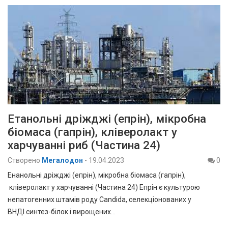
Етанольні дріжджі (епрін), мікробна
біомаса (гапрін), кліверолакт у
харчуванні риб (Частина 24)
Створено
Мегалодон
-
19.04.2023
0
Енанольні дріжджі (епрін), мікробна біомаса (гапрін),
кліверолакт у харчуванні (Частина 24) Епрін є культурою
непатогенних штамів роду Candida, селекціонованих у
ВНДІ синтез-білок і вирощених…