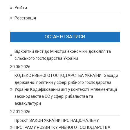
Увійти
Реєстрація
ОСТАННІ ЗАПИСИ
Відкритий лист до Міністра економіки, довкілля та
сільського господарства України
30.05.2026
КОДЕКС РИБНОГО ГОСПОДАРСТВА УКРАЇНИ Засади
державної політики у сфері рибного господарства
України Кодифікований акт у контексті імплементації
законодавства ЄС у сфері рибальства та
аквакультури
22.01.2026
Проєкт ЗАКОН УКРАЇНИ ПРО НАЦІОНАЛЬНУ
ПРОГРАМУ РОЗВИТКУ РИБНОГО ГОСПОДАРСТВА