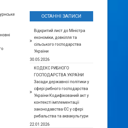
бурнське
ОСТАННІ ЗАПИСИ
Відкритий лист до Міністра
сновні
економіки, довкілля та
сільського господарства
го
України
30.05.2026
КОДЕКС РИБНОГО
ГОСПОДАРСТВА УКРАЇНИ
Засади державної політики у
сфері рибного господарства
України Кодифікований акт у
контексті імплементації
законодавства ЄС у сфері
рибальства та аквакультури
22.01.2026