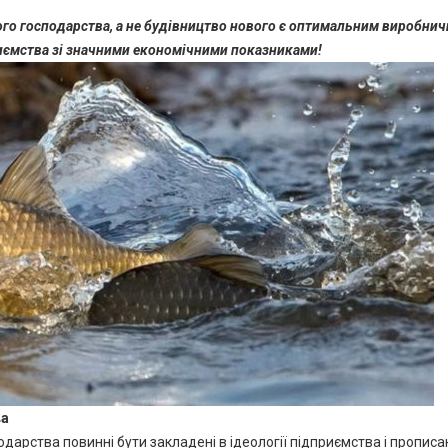
го господарства, а не будівництво нового є оптимальним виробни
иємства зі значними економічними показниками!
ва
арства повинні бути закладені в ідеології підприємства і прописа