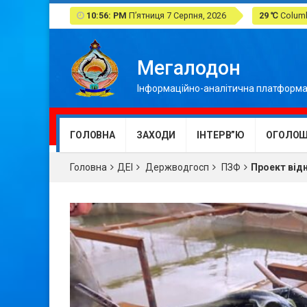
10:56: PM
П’ятниця 7 Серпня, 2026
29 ℃
Columb
Мегалодон
Інформаційно-аналітична платформа
ГОЛОВНА
ЗАХОДИ
ІНТЕРВ”Ю
ОГОЛОШ
Головна
ДЕІ
Держводгосп
ПЗФ
Проект від