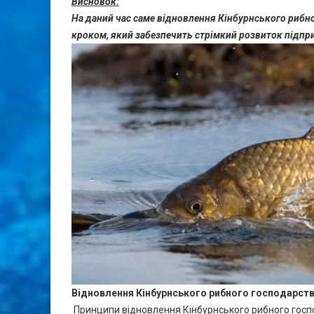
Висновок:
На даний час
саме відновлення Кінбурнського рибно
кроком, який забезпечить стрімкий розвиток підпр
Відновлення Кінбурнського рибного господарст
Принципи відновлення Кінбурнського рибного господ