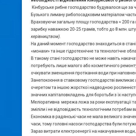
Кінбурське рибне господарство будувалося ще за 
Бузького лиману рибопосадковим матеріалом частик
Враховуючи загальну площу господарства ≈ 200 га 
зарибку наважкою 20-25 грамів, тобто до 8 млн. шту
керівництвом).
На даний момент господарство знаходиться в стані п
«
монахи
» та інше гідротехнічне та технологічне об
В такому стані господарство не може навіть накача
потребують лише малого або косметичного ремонту
очікувати зменшення протікання води при наповнен
Занепокоєння в ставковому господарстві викликає 
очеретом та іншою жорсткої надводною рослинністю.
значних капіталовкладень для боротьби з їх насту
Меліоративна мережа ложа за роки експлуатації та 
зміліли і не відповідають технологічним потребам 
Економіка в радянські часи не мала великого значен
часи, тому головні насоси господарства були поту
Зараз витрати електроенергії на накачування вод