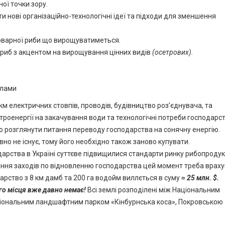
ої точки зору.
и нові організаційно-технологічні ідеї та підходи для зменшення
 товарної риби що вирощуватиметься.
 риб з акцентом на вирощування цінних видів
(осетрових).
илами
м електричних стовпів, проводів, будівництво роз’єднувача, та
ктроенергії на закачування води та технологічні потреби господарс
о розглянути питання переводу господарства на сонячну енергію.
но не існує, тому його необхідно також заново купувати.
дарства в Україні суттєве підвищилися стандарти ринку рибопродукц
ування заходів по відновленню господарства цей момент треба враху
арство з 8 км дамб та 200 га водойм виллється в суму
≈
25 млн.
$.
го місця вже давно немає!
Всі землі розподілені між Національним
іональним ландшафтним парком «Кінбурнська коса», Покровською