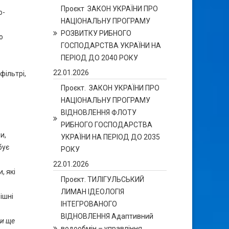
Проєкт ЗАКОН УКРАЇНИ ПРО
о-
НАЦІОНАЛЬНУ ПРОГРАМУ
РОЗВИТКУ РИБНОГО
о
ГОСПОДАРСТВА УКРАЇНИ НА
ПЕРІОД ДО 2040 РОКУ
22.01.2026
фільтрі,
Проєкт. ЗАКОН УКРАЇНИ ПРО
НАЦІОНАЛЬНУ ПРОГРАМУ
ВІДНОВЛЕННЯ ФЛОТУ
РИБНОГО ГОСПОДАРСТВА
и,
УКРАЇНИ НА ПЕРІОД ДО 2035
бує
РОКУ
22.01.2026
, які
Проєкт. ТИЛІГУЛЬСЬКИЙ
ЛИМАН ІДЕОЛОГІЯ
ішні
ІНТЕГРОВАНОГО
ВІДНОВЛЕННЯ Адаптивний
ди ще
водообмін – управління