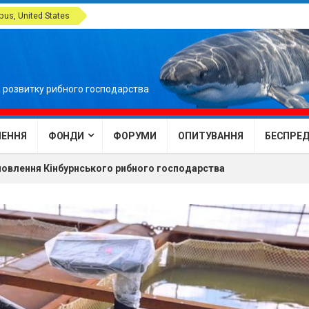
us, United States
 розвитку рибного господарства
ЕННЯ
ФОНДИ
ФОРУМИ
ОПИТУВАННЯ
БЕСПРЕДЕ
новлення Кінбурнського рибного господарства