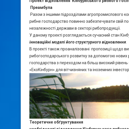
Проект
відновлення Кінбурнського рибного гос
Преамбула
Разом з іншими підрозділами агропромислового ко
рибне господарство повинно забезпечувати свій по
незалежності держави в секторі рибопродукції.
У даному проекті розглядається сучасний стан Кінбу
інноваційні моделі його структурного відновлення
.
В проекті також проаналізовані пропозиції щодо ви
рибогосподарського розвитку за допомогою нових ра
господарства з переходом на більш високий рівень
«ЕкоКінбурн» для вітчизняних та іноземних інвестор
Теоретичне обґрунтування
необхідності відновлення Кінбурнського
рибного