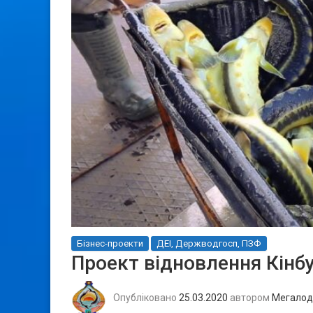
Бізнес-проекти
ДЕІ, Держводгосп, ПЗФ
Проект відновлення Кінб
Опубліковано
25.03.2020
автором
Мегалод