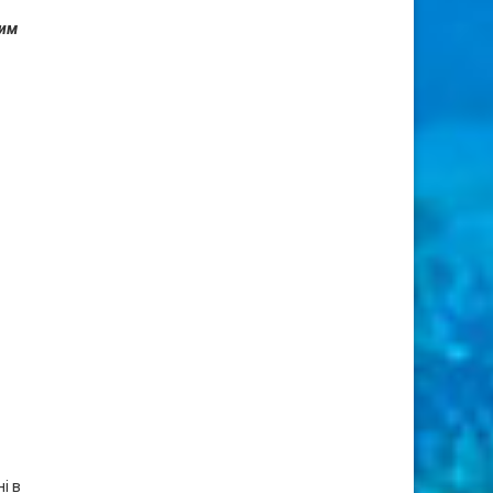
чим
ні в