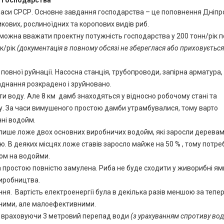
часи СРСР. Основне завдання господарства – це поповнення Дніпр
ових, рослиноїдних та коропових видів риб.
можна вважати проектну потужність господарства у 200 тонн/рік п
к/рік
(документація в повному обсязі не збереглася або приховується
овної руйнації. Насосна станція, трубопроводи, запірна арматура, 
ладнання розкрадено і зруйновано.
ти воду. Але 8 км дамб знаходяться у відносно робочому стані та
. За часи вимушеного простою дамби утрамбувалися, тому варто
ні водойм.
лише ложе двох основних виробничих водойм, які заросли деревам
 В деяких місцях ложе ставів заросло майже на 50 % , тому потре
пом на водойми.
простою повністю замулена. Риба не буде сходити у живорибні ями
виробництва.
ня. Вартість електроенергії була в декілька разів меншою за тепер
жними, але малоефективними.
и, враховуючи 3 метровий перепад води
(з урахуванням спротиву во