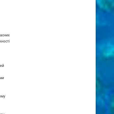
ласних
жності
тей
ами
ому