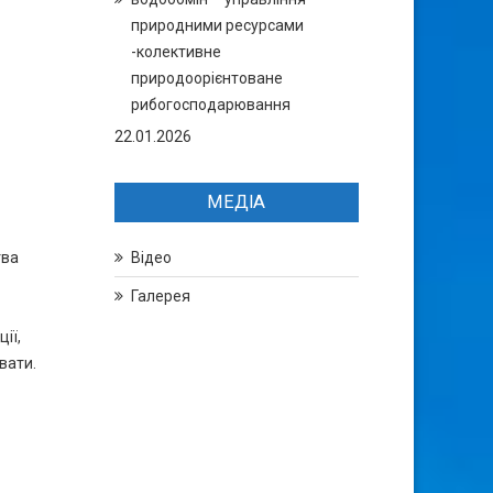
природними ресурсами
-колективне
природоорієнтоване
рибогосподарювання
22.01.2026
МЕДІА
тва
Відео
Галерея
ії,
вати.