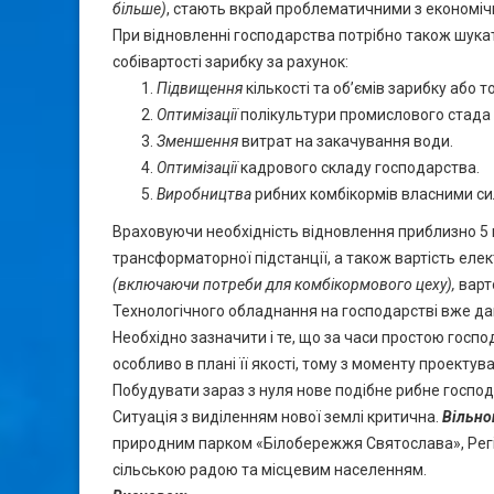
більше)
, стають вкрай проблематичними з економічн
При відновленні господарства потрібно також шукат
собівартості зарибку за рахунок:
Підвищення
кількості та об’ємів зарибку або
Оптимізації
полікультури промислового стада
Зменшення
витрат на закачування води.
Оптимізації
кадрового складу господарства.
Виробництва
рибних комбікормів власними с
Враховуючи необхідність відновлення приблизно 5 к
трансформаторної підстанції, а також вартість еле
(включаючи потреби для комбікормового цеху),
варт
Технологічного обладнання на господарстві вже дав
Необхідно зазначити і те, що за часи простою госпо
особливо в плані її якості, тому з моменту проект
Побудувати зараз з нуля нове подібне рибне господ
Ситуація з виділенням нової землі критична.
Вільно
природним парком «Білобережжя Святослава», Рег
сільською радою та місцевим населенням.