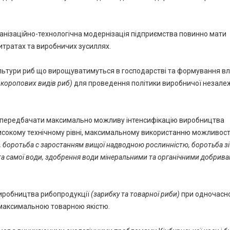
анізаційно-технологічна модернізація підприємства повинно мати
тратах та виробничих зусиллях.
ьтури риб що вирощуватимуться в господарстві та формування в
і коропових видів риб)
для проведення політики виробничої незале
 передбачати максимально можливу інтенсифікацію виробництва
високому технічному рівні, максимальному використанню можливос
, боротьба с заростанням вищої надводною рослинністю, боротьба зі
а самої води, здобрення води мінеральними та органічними добрив
виробництва рибопродукції
(зарибку та товарної риби)
при одночасн
 максимальною товарною якістю.