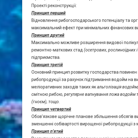
Проекті реконструкції:
Принцип перший
Відновлення рибогосподарського потенціалу та орг
максимальний ефект при мінімальних фінансових ви
Принцип другий
Максимально можливе розширення видової полікул
ремонтно-маткових стад
(осетрових, рослиноїдних 
підприємства.
Принцип третій
Основний принцип розвитку господарства повинен
рибопродукції за рахунок підтримання водойм на 
меліоративних заходів таких як
альголізація водойм
смітною рибою, регулярне вапнування ложа водойм т
(гноєм), тощо
.
Принцип четвертий
Обов’язкове щорічне планове збільшення обсягів 
зменшенні собівартості вирощеної рибопродукції з
Принцип п’ятий