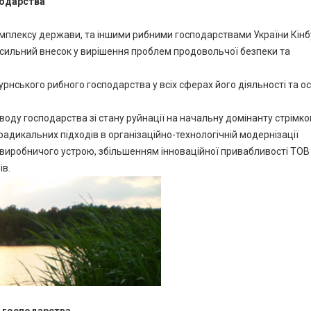
подарства
мплексу держави, та іншими рибними господарствами України Кін
сильний внесок у вирішення проблем продовольчої безпеки та
рнського рибного господарства у всіх сферах його діяльності та о
воду господарства зі стану руйнації на начальну домінанту стрімко
дикальних підходів в організаційно-технологічній модернізації
 виробничого устрою, збільшенням інноваційної привабливості ТОВ
ів.
 господарства