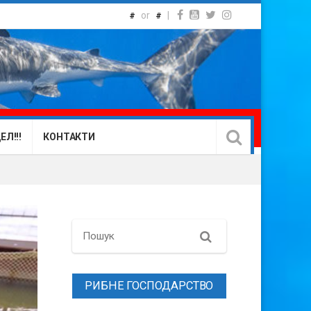
or
|
#
#
Л!!!
КОНТАКТИ
Search
РИБНЕ ГОСПОДАРСТВО