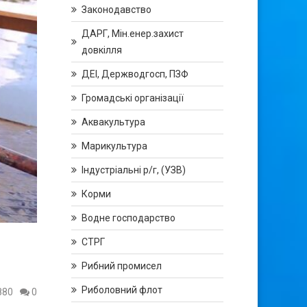
Законодавство
ДАРГ, Мін.енер.захист
довкілля
ДЕІ, Держводгосп, ПЗФ
Громадські організації
Аквакультура
Марикультура
Індустріальні р/г, (УЗВ)
Корми
Водне господарство
СТРГ
Рибний промисел
Риболовний флот
880
0