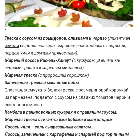
1.
Треска с соусом из помидоров, оливками и чоризо
(
пикантная
свиная
с
ыровяленая или сырокопчёная колбаса с паприкой,
перцем чили и другими пряностями).
Жареный лосось Рас-эль-Ханаут
(с кускусом, увенчанный
зернами граната и жареным миндалем)
Жареная треска
(с проросшим горошком)
Запеченная треска и масляные бобы
Слоеная, жемчужно-белая треска с розмариновой корочкой
из пармезана, подается с соусом из сладких томатов черри и
сливочного масла
Камбала в панировочных сухарях и с травяным соусом.
Жареная треска с гигантскими бобами и мангольдом
Лосось чили – соль с нарезанным салатом.
Лосось, запеченный с картофелем и спаржей под горчичным