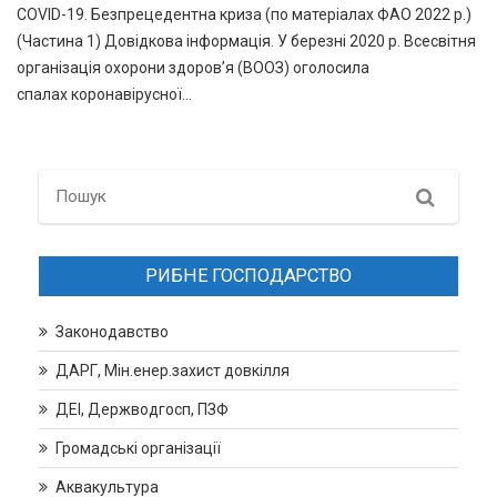
COVID-19. Безпрецедентна криза (по матеріалах ФАО 2022 р.)
(Частина 1) Довідкова інформація. У березні 2020 р. Всесвітня
організація охорони здоров’я (ВООЗ) оголосила
спалах коронавірусної…
Search
РИБНЕ ГОСПОДАРСТВО
Законодавство
ДАРГ, Мін.енер.захист довкілля
ДЕІ, Держводгосп, ПЗФ
Громадські організації
Аквакультура