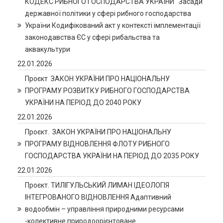
КОДЕКС РИБНОГО ГОСПОДАРСТВА УКРАЇНИ Засади
державної політики у сфері рибного господарства
України Кодифікований акт у контексті імплементації
законодавства ЄС у сфері рибальства та
аквакультури
22.01.2026
Проєкт ЗАКОН УКРАЇНИ ПРО НАЦІОНАЛЬНУ
ПРОГРАМУ РОЗВИТКУ РИБНОГО ГОСПОДАРСТВА
УКРАЇНИ НА ПЕРІОД ДО 2040 РОКУ
22.01.2026
Проєкт. ЗАКОН УКРАЇНИ ПРО НАЦІОНАЛЬНУ
ПРОГРАМУ ВІДНОВЛЕННЯ ФЛОТУ РИБНОГО
ГОСПОДАРСТВА УКРАЇНИ НА ПЕРІОД ДО 2035 РОКУ
22.01.2026
Проєкт. ТИЛІГУЛЬСЬКИЙ ЛИМАН ІДЕОЛОГІЯ
ІНТЕГРОВАНОГО ВІДНОВЛЕННЯ Адаптивний
водообмін – управління природними ресурсами
-колективне природоорієнтоване