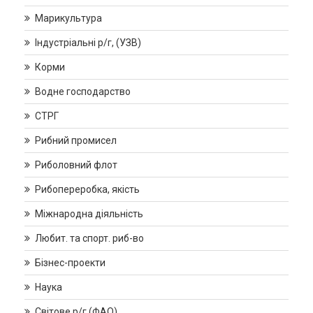
Марикультура
Індустріальні р/г, (УЗВ)
Корми
Водне господарство
СТРГ
Рибний промисел
Риболовний флот
Рибопереробка, якість
Міжнародна діяльність
Любит. та спорт. риб-во
Бізнес-проекти
Наука
Світове р/г (ФАО)