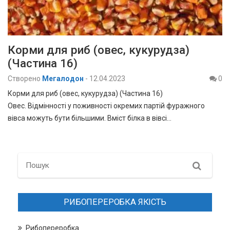
Корми для риб (овес, кукурудза)
(Частина 16)
Створено
Мегалодон
-
12.04.2023
0
Корми для риб (овес, кукурудза) (Частина 16)
Овес. Відмінності у поживності окремих партій фуражного
вівса можуть бути більшими. Вміст білка в вівсі…
Search
РИБОПЕРЕРОБКА ЯКІСТЬ
Рибопереробка