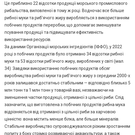
Це приблизно 22 відсотки продукції морського промислового
рибальства, виловленої в тому ж році. Водночас все більше
рибної муки та риб’ячого жиру виробляється з використанням
побічних продуктів переробки, що допомагає зменшувати
псування продукції та підвищувати ефективність
використання ресурсів.
За даними Організації морських інгредієнтів (ІФФО), у 2022
році з побічних продуктів було отримано 34 відсотки рибної
муки та 53 відсотки риб’ячого жиру, вироблених у світі (мал.
34). Завдяки використанню побічних продуктів обсяг
виробництва рибної муки та риб’ячого жиру з середини 2000-х
років залишався достатньо стабільним — відповідно близько 5
млн тонн та 1 млн тонн у товарній вазі, незважаючи на
зменшення частки продукції, отриманої з цільної риби. Слід
зазначити, що виготовлена з побічних продуктів рибна мука
відрізняється від отриманої з цільної риби за харчовою
цінністю: вона містить менше білка, але більше мінералів.
Стабільне виробництво супроводжувалося різким зростанням
попиту з боку стрімко розвиваючої аквакультури, а також