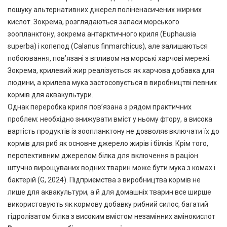
пошуку альтернативних джерел поліненасичених жирних
кислот. Зокрема, розглядаються запаси морського
зоопланктону, зокрема антарктичного криля (Euphausia
superba) і копепод (Calanus finmarchicus), але залишаються
побоювання, пов’язані з впливом на морські харчові мережі.
Зокрема, крилевий жир реалізується як харчова добавка для
людини, а крилева мука застосовується в виробництві певних
кормів для аквакультури.
Однак переробка криля пов’язана з рядом практичних
проблем: необхідно знижувати вміст у ньому фтору, а висока
вартість продуктів із зоопланктону не дозволяє включати їх до
кормів для риб як основне джерело жирів і білків. Крім того,
перспективним джерелом білка для включення в раціон
штучно вирощуваних водних тварин може бути мука з комах і
бактерій (G, 2024). Підприємства з виробництва кормів не
лише для аквакультури, а й для домашніх тварин все ширше
використовують як кормову добавку рибний силос, багатий
гідролізатом білка з високим вмістом незамінних амінокислот