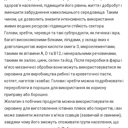
здоров’я населення, підвищити його рівень життя і добробут і
зменшити забруднення навколишнього середовища. Таким
чином, це дозволить знизити інтенсивність використання
живих водних ресурсів і підвищити стійкість сектора.
Голови, хребти, черевця та такі субпродукти, як печінка і ікра,
багаті високоякісними білками, ліпідами, у складі яких є
довголанцюгові жирні кислоти омега-3, мікроелементами,
такими як вітаміни A, D та B12, і мінеральними речовинами,
такими як залізо, цинк, селен та йод. Після переробки в фарш і
м’ясо механічної обробки вони можуть використовуватися як
сировина для виробництва рибної та креветочної пасти,
котлет, нагетсів і ковбас. Голови і хребти можна подрібнювати і
переробляти в порошок для використання як корисну
приправу або борошно.
Желатин з побічних продуктів можна використовувати як
сировину для виготовлення їстівних плівок або покриттів, і він
може заміняти желатин з м’яса ссавців (зазвичай зі свинини),
завдяки чому його зможуть споживати групи населення, що