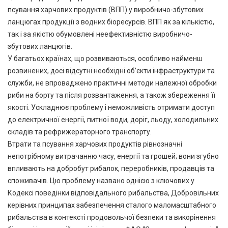
псування харчових продуктів (ВПП) у виробничо-збутових
ланцюгах продукції з водних біоресурсів. ВПП як за кількістю,
так і за якістю обумовлені неефективністю виробничо-
збутових ланцюгів.
У багатьох країнах, що розвиваються, особливо найменш
розвинених, досі відсутні необхідні об’єкти інфраструктури та
служби, не впроваджено практичні методи належної обробки
риби на борту та після розвантаження, а також збереження її
якості. Ускладнює проблему і неможливість отримати доступ
до електричної енергії, питної води, доріг, льоду, холодильних
складів та рефрижераторного транспорту.
Втрати та псування харчових продуктів рівнозначні
непотрібному витрачанню часу, енергії та грошей; вони згубно
впливають на добробут рибалок, переробників, продавців та
споживачів. Цю проблему названо однією з ключових у
Кодексі поведінки відповідального рибальства, Добровільних
керівних принципах забезпечення сталого маломасштабного
рибальства в контексті продовольчої безпеки та викорінення