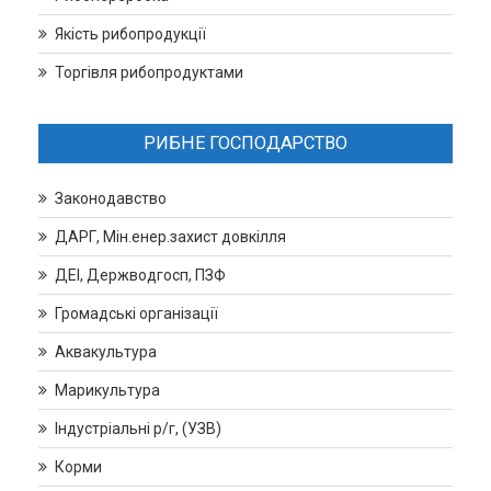
Якість рибопродукції
Торгівля рибопродуктами
РИБНЕ ГОСПОДАРСТВО
Законодавство
ДАРГ, Мін.енер.захист довкілля
ДЕІ, Держводгосп, ПЗФ
Громадські організації
Аквакультура
Марикультура
Індустріальні р/г, (УЗВ)
Корми