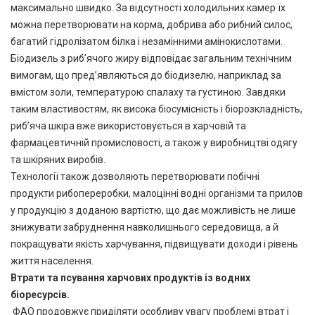
максимально швидко. За відсутності холодильних камер їх
можна перетворювати на корма, добрива або рибний силос,
багатий гідролізатом білка і незамінними амінокислотами.
Біодизель з риб’ячого жиру відповідає загальним технічним
вимогам, що пред’являються до біодизелю, наприклад за
вмістом золи, температурою спалаху та густиною. Завдяки
таким властивостям, як висока біосумісність і біорозкладність,
риб’яча шкіра вже використовується в харчовій та
фармацевтичній промисловості, а також у виробництві одягу
та шкіряних виробів.
Технології також дозволяють перетворювати побічні
продукти рибопереробки, малоцінні водні організми та прилов
у продукцію з доданою вартістю, що дає можливість не лише
знижувати забруднення навколишнього середовища, а й
покращувати якість харчування, підвищувати доходи і рівень
життя населення.
Втрати та псування харчових продуктів із водних
біоресурсів.
ФАО продовжує приділяти особливу увагу проблемі втрат і