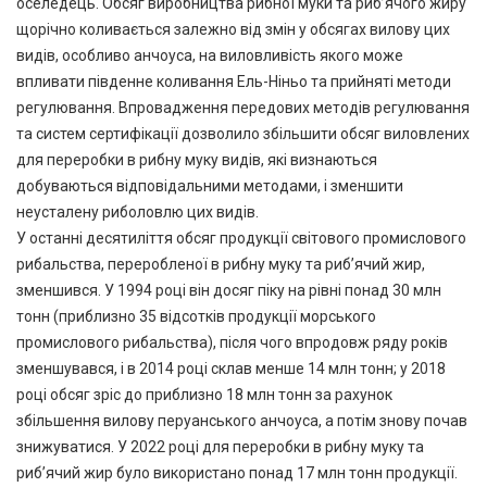
оселедець. Обсяг виробництва рибної муки та риб’ячого жиру
щорічно коливається залежно від змін у обсягах вилову цих
видів, особливо анчоуса, на виловливість якого може
впливати південне коливання Ель-Ніньо та прийняті методи
регулювання. Впровадження передових методів регулювання
та систем сертифікації дозволило збільшити обсяг виловлених
для переробки в рибну муку видів, які визнаються
добуваються відповідальними методами, і зменшити
неусталену риболовлю цих видів.
У останні десятиліття обсяг продукції світового промислового
рибальства, переробленої в рибну муку та риб’ячий жир,
зменшився. У 1994 році він досяг піку на рівні понад 30 млн
тонн (приблизно 35 відсотків продукції морського
промислового рибальства), після чого впродовж ряду років
зменшувався, і в 2014 році склав менше 14 млн тонн; у 2018
році обсяг зріс до приблизно 18 млн тонн за рахунок
збільшення вилову перуанського анчоуса, а потім знову почав
знижуватися. У 2022 році для переробки в рибну муку та
риб’ячий жир було використано понад 17 млн тонн продукції.