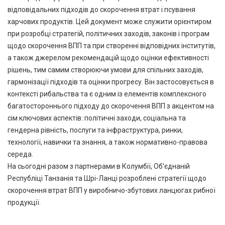
відповідальних підходів до скорочення втрат і псування
харчових продуктів. Цей документ може служити орієнтиром
при розробці стратегій, політичних заходів, законів і програм
щодо скорочення ВПП та при створенні відповідних інститутів,
а також джерелом рекомендацій щодо оцінки ефективності
рішень, тим самим створюючи умови для спільних заходів,
гармонізації підходів та оцінки прогресу. Він застосовується в
контексті рибальства та є одним із елементів комплексного
багатостороннього підходу до скорочення ВПП з акцентом на
сім ключових аспектів: політичні заходи, соціальна та
гендерна рівність, послуги та інфраструктура, ринки,
технології, навички та знання, а також нормативно-правова
середа.
На сьогодні разом з партнерами в Колумбії, Об’єднаній
Республіці Танзанія та Шрі-Ланці розроблені стратегії щодо
скорочення втрат ВПП у виробничо-збутових ланцюгах рибної
продукції.