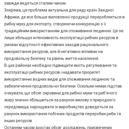
завжди ведеться сталим чином.
Зокрема, ця проблема актуальна для ряду країн Західної
Африки, де все більше виловленої продукції переробляється в
рибну муку для експорту, створюючи конкуренцію з її
традиційним використанням для споживання людиною. Це не
лише збільшує інтенсивність експлуатації рибних ресурсів в
умовах відсутності ефективних заходів раціонального
використання ресурсів, але й негативно впливає на
продовольчу безпеку та рівень життя населення.
В цих районах необхідно підвищити якість регулювання та
експлуатації рибних ресурсів і надавати пріоритет
використанню водних видів для споживання людиною та
забезпечення продовольчої безпеки. Оскільки немає підстав
очікувати, що обсяг сировини для рибної муки та риб’ячого
жиру значно збільшиться за рахунок вилову з природного
середовища, нарощувати їх виробництво доведеться за
рахунок використання побічних продуктів переробки риби та
інших ресурсів.
Останнім часом зростає обсяг досліджень, присвячених