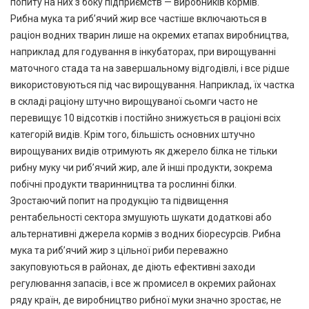
попиту на них з боку підприємств — виробників кормів.
Рибна мука та риб’ячий жир все частіше включаються в
раціон водних тварин лише на окремих етапах виробництва,
наприклад для годування в інкубаторах, при вирощуванні
маточного стада та на завершальному відгодівлі, і все рідше
використовуються під час вирощування. Наприклад, їх частка
в складі раціону штучно вирощуваної сьомги часто не
перевищує 10 відсотків і постійно знижується в раціоні всіх
категорій видів. Крім того, більшість основних штучно
вирощуваних видів отримують як джерело білка не тільки
рибну муку чи риб’ячий жир, але й інші продукти, зокрема
побічні продукти тваринництва та рослинні білки.
Зростаючий попит на продукцію та підвищення
рентабельності сектора змушують шукати додаткові або
альтернативні джерела кормів з водних біоресурсів. Рибна
мука та риб’ячий жир з цільної риби переважно
закуповуються в районах, де діють ефективні заходи
регулювання запасів, і все ж промисел в окремих районах
ряду країн, де виробництво рибної муки значно зростає, не