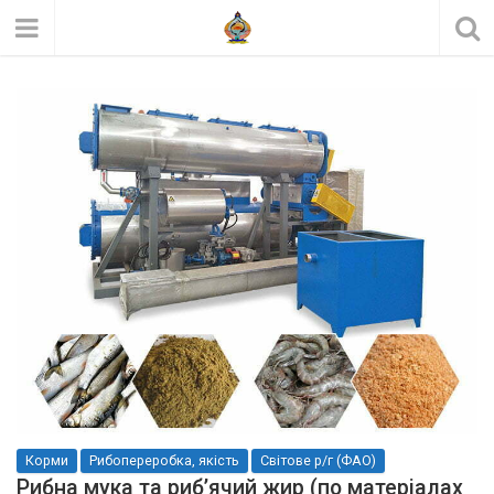
Корми
Рибопереробка, якість
Світове р/г (ФАО)
Рибна мука та риб’ячий жир (по матеріалах