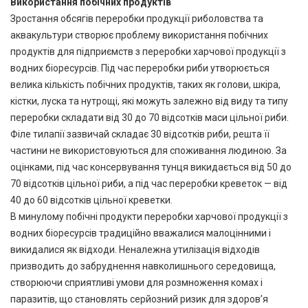
Використання побічних продуктів
Зростання обсягів переробки продукції риболовства та
аквакультури створює проблему використання побічних
продуктів для підприємств з переробки харчової продукції з
водних біоресурсів. Під час переробки риби утворюється
велика кількість побічних продуктів, таких як голови, шкіра,
кістки, луска та нутрощі, які можуть залежно від виду та типу
переробки складати від 30 до 70 відсотків маси цільної риби.
Філе тилапії зазвичай складає 30 відсотків риби, решта її
частини не використовуються для споживання людиною. За
оцінками, під час консервування тунця викидається від 50 до
70 відсотків цільної риби, а під час переробки креветок — від
40 до 60 відсотків цільної креветки.
В минулому побічні продукти переробки харчової продукції з
водних біоресурсів традиційно вважалися малоцінними і
викидалися як відходи. Неналежна утилізація відходів
призводить до забруднення навколишнього середовища,
створюючи сприятливі умови для розмноження комах і
паразитів, що становлять серйозний ризик для здоров’я