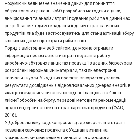
Розуміючи величезне значення даних для прийняття
обґрунтованих рішень, ФАО розробила методики оцінки,
вимірювання та аналізу втрат і псування риби та в даний час
розробляє методику складання індексу втрат харчових
продуктів, яка буде застосовуватись для стандартизації збору
кількісних даних про втрати риби в світі.
Поряд з вмістовним веб-сайтом, де можна отримати
інформацію про всі аспекти втрат і псування риби у
виробничо-збутових ланцюгах продукції з водних біоресурсів,
розроблені інформаційні матеріали, такі як електронні
навчальні курси. У ході цих проектів використовувались
результати досліджень з відновлювальних джерел енергії, в
яких розглядалися питання холодової ланцюга та більш
якісної обробки на борту, передові методи та рекомендації
щодо гендерних аспектів втрат харчових продуктів (ФАО,
2018).
У Добровільному кодексі правил щодо скорочення втрат і
псування харчових продуктів об’єднані визнані на
міжнародному рівні керівні принципи та стандарти