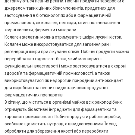
дотримуються певних релігій. Побічні продукти переробки є
джерелом таких цінних біокомпонентів, придатних для
застосування в біотехнологіях або в фармацевтичній
промисловості, як колаген, пептиди, хітин, поліненасичені
жирні кислоти, ферменти і мінерали.
Колаген желатин можна отримувати з шкіри, луски і кісток.
Колаген може використовуватися для загоєння ран і
регенерації шкіри при лікуванні опіків. Побічні продукти можна
переробляти в гідролізат білка, який має корисні
функціональні властивості і може застосовуватися в охороні
здоров’я та фармацевтичній промисловості, а також
використовуватися як недорогий природний антиоксидант
для виробництва певних видів харчових продуктів і
фармацевтичних препаратів.
З хітину, що міститься в організмі майже всіх ракоподібних,
отримують біоактивні інгредієнти для фармацевтики та
харчової промисловості. Побічні продукти рибопереробки,
особливо що містять нутрощі, є швидкопсувними. Їх слід
обробляти для збереження якості або переробляти