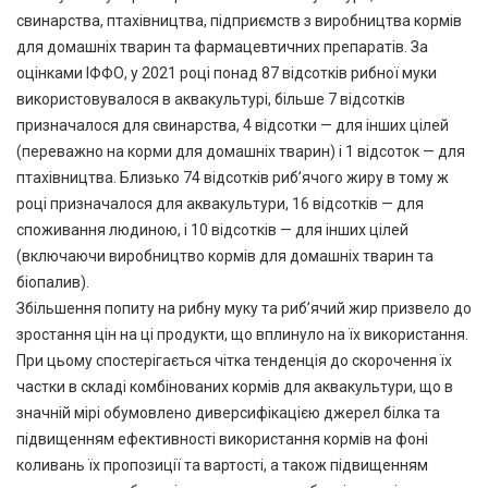
свинарства, птахівництва, підприємств з виробництва кормів
для домашніх тварин та фармацевтичних препаратів. За
оцінками ІФФО, у 2021 році понад 87 відсотків рибної муки
використовувалося в аквакультурі, більше 7 відсотків
призначалося для свинарства, 4 відсотки — для інших цілей
(переважно на корми для домашніх тварин) і 1 відсоток — для
птахівництва. Близько 74 відсотків риб’ячого жиру в тому ж
році призначалося для аквакультури, 16 відсотків — для
споживання людиною, і 10 відсотків — для інших цілей
(включаючи виробництво кормів для домашніх тварин та
біопалив).
Збільшення попиту на рибну муку та риб’ячий жир призвело до
зростання цін на ці продукти, що вплинуло на їх використання.
При цьому спостерігається чітка тенденція до скорочення їх
частки в складі комбінованих кормів для аквакультури, що в
значній мірі обумовлено диверсифікацією джерел білка та
підвищенням ефективності використання кормів на фоні
коливань їх пропозиції та вартості, а також підвищенням