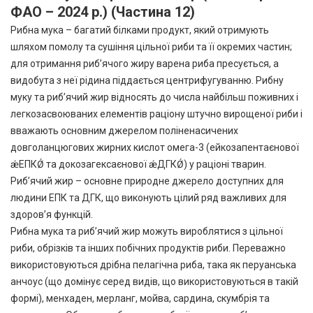
ФАО – 2024 р.) (Частина 12)
Рибна мука – багатий білками продукт, який отримують
шляхом помолу та сушіння цільної риби та її окремих частин;
для отримання риб’ячого жиру варена риба пресується, а
видобута з неї рідина піддається центрифугуванню. Рибну
муку та риб’ячий жир відносять до числа найбільш поживних і
легкозасвоюваних елементів раціону штучно вирощеної риби і
вважають основним джерелом поліненасичених
довголанцюгових жирних кислот омега-3 (ейкозапентаєнової
ǽЕПКǾ та докозагексаєнової ǽДГКǾ) у раціоні тварин.
Риб’ячий жир – основне природне джерело доступних для
людини ЕПК та ДГК, що виконують цілий ряд важливих для
здоров’я функцій.
Рибна мука та риб’ячий жир можуть вироблятися з цільної
риби, обрізків та інших побічних продуктів риби. Переважно
використовуються дрібна пелагічна риба, така як перуанська
анчоус (що домінує серед видів, що використовуються в такій
формі), менхаден, мерланг, мойва, сардина, скумбрія та