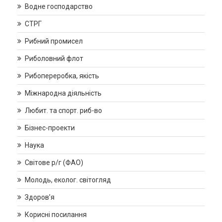
Водне господарство
СТРГ
Рибний промисел
Риболовний флот
Рибопереробка, якість
Міжнародна діяльність
Любит. та спорт. риб-во
Бізнес-проекти
Наука
Світове р/г (ФАО)
Молодь, еколог. світогляд
Здоров’я
Корисні посилання