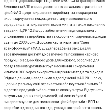
бідності і дорожній карті ініціативи ФАО “Синя трансформація”.
Зменшення ВПП сприяє досягненню загальних стратегічних
цілей ФАО щодо покращення виробництва, покращення
якості харчування, покращення стану навколишнього
середовища та покращення якості життя, а також виконанню
завдання ЦУР 12.3 щодо забезпечення відповідального
споживання та виробництва та скорочення харчових відходів
удвічі до 2030 року. Дорожня карта ініціативи “Синя
трансформація” (ФАО, 2022) передбачає заходи для
забезпечення доступу до безпечної та поживної харчової
продукції з водних біоресурсів для кожного, особливо для
представників уразливих груп населення, і скорочення
кількості ВПП через використання різних методів та підходів.
Згідно з даними, наведеними в дослідженні ФАО 2011 року,
щорічно у всьому світі втрачається або псується близько 35
відсотків продукції рибальства та аквакультури. Відсутність
актуальних даних та відомостей, які можна було б
використовувати для постановки цілей боротьби з ВПП та
розробки відповідних заходів, ускладнює прийняття рішень.