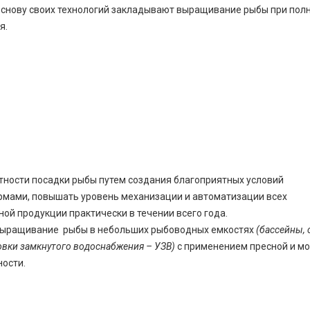
основу своих технологий закладывают выращивание рыбы при пол
я.
тности посадки рыбы путем создания благоприятных условий
рмами, повышать уровень механизации и автоматизации всех
ой продукции практически в течении всего года.
 выращивание рыбы в небольших рыбоводных емкостях
(бассейны, 
овки замкнутого водоснабжения – УЗВ)
с применением пресной и м
ности.