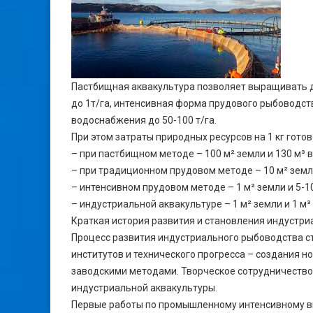
Пастбищная аквакультура позволяет выращивать д
до 1т/га, интенсивная форма прудового рыбоводст
водоснабжения до 50-100 т/га.
При этом затраты природных ресурсов на 1 кг гот
– при пастбищном методе – 100 м² земли и 130 м³ 
– при традиционном прудовом методе – 10 м² земли
– интенсивном прудовом методе – 1 м² земли и 5-1
– индустриальной аквакультуре – 1 м² земли и 1 м³
Краткая история развития и становления индустри
Процесс развития индустриального рыбоводства 
институтов и технического прогресса – создания н
заводскими методами. Творческое сотрудничество
индустриальной аквакультуры.
Первые работы по промышленному интенсивному 