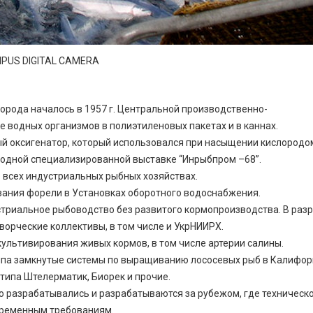
PUS DIGITAL CAMERA
орода началось в 1957 г. Центральной производственно-
 водных организмов в полиэтиленовых пакетах и в каннах.
й оксигенатор, который использовался при насыщении кислородо
родной специализированной выставке “Инрыбпром –68”.
о всех индустриальных рыбных хозяйствах.
вания форели в Установках оборотного водоснабжения.
стриальное рыбоводство без развитого кормопроизводства. В раз
ворческие коллективы, в том числе и УкрНИИРХ.
ультивирования живых кормов, в том числе артерии салины.
типа замкнутые системы по выращиванию лососевых рыб в Калифор
ипа Штелерматик, Биорек и прочие.
 разрабатывались и разрабатываются за рубежом, где техническ
временным требованиям.