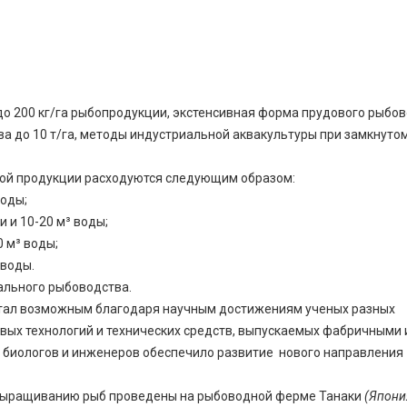
о 200 кг/га рыбопродукции, экстенсивная форма прудового рыбо
ва до 10 т/га, методы индустриальной аквакультуры при замкнуто
овой продукции расходуются следующим образом:
воды;
 и 10-20 м³ воды;
0 м³ воды;
 воды.
ального рыбоводства.
стал возможным благодаря научным достижениям ученых разных
овых технологий и технических средств, выпускаемых фабричными 
 биологов и инженеров обеспечило развитие нового направления
выращиванию рыб проведены на рыбоводной ферме Танаки
(Япони