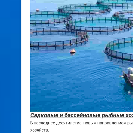
Садковые и бассейновые рыбные хо
В последнее десятилетие новым направлением рыб
хозяйств.