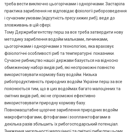
треба вести виключно цьогорічками і однорічками. Застаріла
практика зариблення не відповідає фізіології риборозведення
і сучасним умовам
(відсутність пресу хижих риб),
веде до
зловживань в цій сфері.
Тому Держрибагентству перш за все треба затвердити нову
методику зариблення водойм мальками, личинками,
цьогорічками і однорічками з технологією, яка враховує
фізіологічні особливості риб та температурні показники.
Сучасне рибництво нашої держави базується на відносно
обмеженому наборі видів риб, які неспроможні повністю
використовувати кормову базу водойм. Низька
рибопродуктивність природних водойм України перш за все
пояснюється тим, що в цих водоймах багато малоцінних та
смітних видів риб, які не спроможні ефективно
використовувати природну кормову базу.
Повномасштабне щорічне зариблення природних водойм
макрофитофагами, фітофагами і зоопланктофагами в
декілька разів збільшить їх рибогосподарський потенціал.
Зниження чисельності малоцінної та смітної риби при цьому