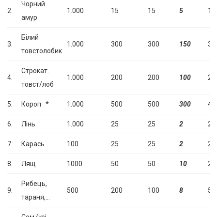
Чорний
2.
1.000
15
15
5
1.
амур
Білий
3.
1.000
300
300
150
30
товстолобик
Строкат.
4.
1.000
200
200
100
20
товст/лоб
5.
Короп *
1.000
500
500
300
40
6.
Лінь
1.000
25
25
2
2.
7.
Карась
100
25
25
2
2.
8.
Лящ
1000
50
50
10
2.
Рибець,
9.
500
200
100
8
50
тараня,…