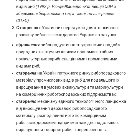
видів риб
(1992 р. Ріо-де-Жанейро «Конвенція ООН о
збереженні біорізноманіття», а також по лінії рішень
СІТЕС).
Створення
об’єктивних передумов для інтенсивного
розвитку рибного господарства України за рахунок:
підвищення
рибопродуктивності українських водойм
природних та штучних шляхом повномасштабних
полікультурных зарибнень цінними і промисловими
видами риб;
створення
на Україні потужного ринку рибопосадкового
матеріалу промислових видів риб для подальшого їх
вирощування в умовах аквакультури та марикультури
на комерційних рибогосподарських підприємствах;
створення
механізму єдиного технологічного ланцюжка
від вирощування державою рибопосадкового
матеріалу, розподілення його по комерційним
рибогосподарським підприємствам для подальшого
вирощування товарної риби, її перевезення та