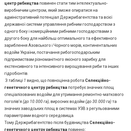
центр рибництва
повинен стати тим інтелектуально-
виробничим центром, який зможе опиратися на
адміністративний потенціал Держрибагентства та всієї
державної системи управляння рибним господарством з
одного боку і комерційними рибними господарствами з
другого боку для найбільш оптимального та ефективного
зариблення Азовського і Чорного морів, континентальних
водойм України, постачання рибогосподарським
підприємствам різноманітного якісного зарибку для
екстенсивного та інтенсивного вирощування риби та інших
гідробіонтів.
З
таблиці 1
видно, що повноцінна робота
Селекційно-
генетичного центру рибництва
потребує значних площ
спеціалізованих водойм для утримання ремонтно-маткового
поголів’я
(до 10.000 га),
виросних водойм
(до 30.000 га)
та
значних заводських площ в системах УЗВ з регульованими
параметрами водного середовища.
Тому Держрибагентство після будівництва
Селекційно-
генетичного центру рибництва
повинно
: