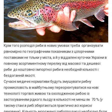
Крім того розподіл риби в нових умовах треба організувати
рівномірно по географічним показникам з цілорічними
поставками не тільки у міста, a й у віддалені куточки України в
повному асортиментному переліку від масової та дешевої
риби до коштовної імпортної риби в необхідній кількості і
бездоганній якості.
Сучасні медичні нормативи будуть змушувати рибну
промисловість в майбутньому переорієнтуватися на нові
технології торгівлі живою та охолодженою рибою із
застосуванням рідкого льоду в кількості не менш як 70 %
(у
такому стані в рибі зберігаються практично всі корисні
речовини).
Кількість мороженої рибопродукції необхідно буде