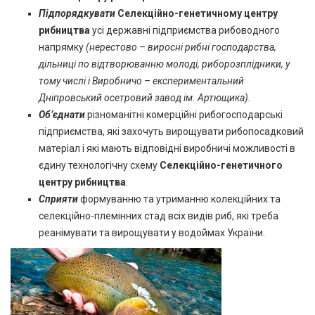
Підпорядкувати
Селекційно-генетичному центру
рибництва
усі державні підприємства рибоводного
напрямку
(нерестово – виросні рибні господарства,
дільниці по відтворюванню молоді, риборозплідники, у
тому числі і Виробничо – експериментальний
Дніпровський осетровий завод ім. Артющика).
Об’єднати
різноманітні комерційні рибогосподарські
підприємства, які захочуть вирощувати рибопосадковий
матеріал і які мають відповідні виробничі можливості в
єдину технологічну схему
Селекційно-генетичного
центру рибництва
.
Сприяти
формуванню та утриманню колекційних та
селекційно-племінних стад всіх видів риб, які треба
реанімувати та вирощувати у водоймах України.