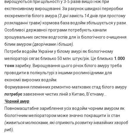
вирощуються при щільності у 3-5 разів вищої ніж при
екстенсивному вирощуванні. За рахунок швидкої переробки
екскрементів білого амура
(3 дні замість 14 днів при простому
розкладанні трави)
кормова база водойм збільшується у рази.
Особливої державної програми потребують канали
зрошувальних систем водгоспів для їх біологічного очищення
білим амуром
(дворічками і більше).
Потреби водойм України у білому амурі як біологічному
меліораторі сягає близько 50 млн. штук/рік. Це близько
1.000
тонн
зарибку. Вирощування цього річок білого амуру треба
проводити в полікультурі з іншими рослиноїдними для
економії виросних водойм.
Формування племінних ремонтно-маткових стад білого амуру
потребує
завезення чистих ліній з Китаю, В’єтнаму…
Чорний амур
Повномасштабне зариблення усіх водойм чорним амуром як
біологічним меліоратором може значно покращити їх стан
(живиться молюсками, які сприяють розвитку інвазійних хвороб
риб).