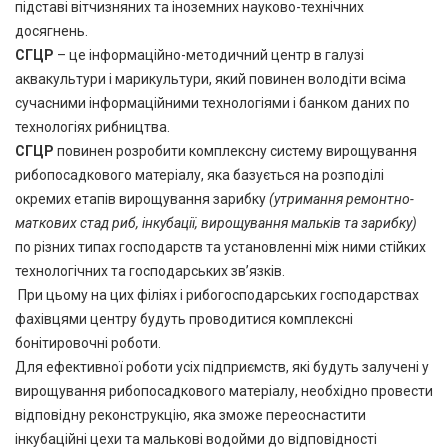
підставі вітчизняних та іноземних науково-технічних
досягнень.
СГЦР
– це інформаційно-методичний центр в галузі
аквакультури і марикультури, який повинен володіти всіма
сучасними інформаційними технологіями і банком даних по
технологіях рибництва.
СГЦР
повинен розробити комплексну систему вирощування
рибопосадкового матеріалу, яка базується на розподілі
окремих етапів вирощування зарибку
(утримання ремонтно-
маткових стад риб, інкубації, вирощування мальків та зарибку)
по різних типах господарств та установленні між ними стійких
технологічних та господарських зв’язків.
При цьому на цих філіях і рибогосподарських господарствах
фахівцями центру будуть проводитися комплексні
бонітировочні роботи.
Для ефективної роботи усіх підприємств, які будуть залучені у
вирощування рибопосадкового матеріалу, необхідно провести
відповідну реконструкцію, яка зможе переоснастити
інкубаційні цехи та малькові водойми до відповідності