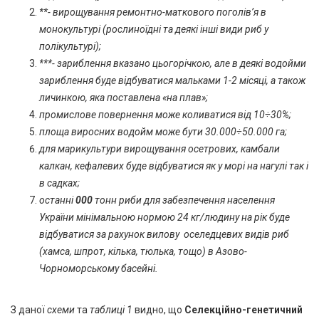
**- вирощування ремонтно-маткового поголів’я в
монокультурі (рослиноїдні та деякі інші види риб у
полікультурі);
***- зариблення вказано цьогорічкою, але в деякі водойми
зариблення буде відбуватися мальками 1-2 місяці, а також
личинкою, яка поставлена «на плав»;
промислове повернення може коливатися від 10÷30%;
площа виросних водойм може бути 30.000÷50.000 га;
для марикультури вирощування осетрових, камбали
калкан, кефалевих буде відбуватися як у морі на нагулі так і
в садках;
останні
000
тонн риби для забезпечення населення
України мінімальною нормою 24 кг/людину на рік буде
відбуватися за рахунок вилову оселедцевих видів риб
(хамса, шпрот, кілька, тюлька, тощо) в Азово-
Чорноморському басейні.
З даної
схеми
та
таблиці 1
видно, що
Селекційно-генетичний