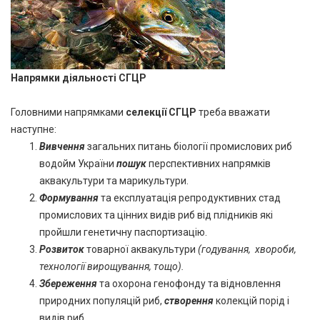
Напрямки діяльності СГЦР
Головними напрямками
селекції
СГЦР
треба вважати
наступне:
Вивчення
загальних питань біології промислових риб
водойм України
пошук
перспективних напрямків
аквакультури та марикультури.
Формування
та експлуатація репродуктивних стад
промислових та цінних видів риб від плідників які
пройшли генетичну паспортизацію.
Розвиток
товарної аквакультури
(годування, хвороби,
технології вирощування, тощо).
Збереження
та охорона генофонду та відновлення
природних популяцій риб,
створення
колекцій порід і
видів риб.