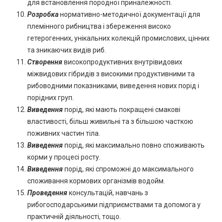
для встановлення породної приналежності.
Розробка
нормативно-методичної документації для
племінного рибництва і збереження високо
гетерогенних, унікальних колекцій промислових, цінних
та зникаючих видів риб.
Створення
високопродуктивних внутрівидових
міжвидових гібридів з високими продуктивними та
рибоводними показниками, виведення нових порід і
порідних груп.
Виведення
порід, які мають покращені смакові
властивості, більш живильні та з більшою часткою
поживних частин тіла.
Виведення
порід, які максимально повно споживають
корми у процесі росту.
Виведення
порід, які спроможні до максимального
споживання кормових організмів водойм.
Проведення
консультацій, навчань з
рибогосподарськими підприємствами та допомога у
практичній діяльності, тощо.