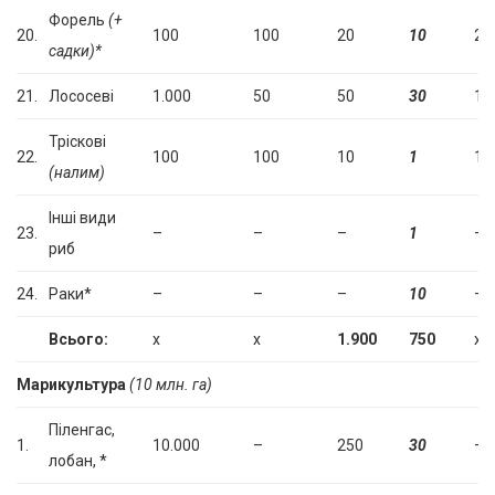
Форель
(+
20.
100
100
20
10
20
садки)*
21.
Лососеві
1.000
50
50
30
10
Тріскові
22.
100
100
10
1
10
(налим)
Інші види
23.
–
–
–
1
–
риб
24.
Раки*
–
–
–
10
–
Всього:
х
х
1.900
750
х
Марикультура
(10 млн. га)
Піленгас,
1.
10.000
–
250
30
–
лобан, *