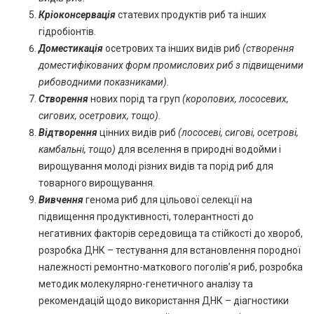
Кріоконсервація
статевих продуктів риб та інших
гідробіонтів.
Доместикація
осетрових та інших видів риб
(створення
доместифікованих форм промислових риб з підвищеними
рибоводними показниками).
Створення
нових порід та груп
(коропових, лососевих,
сигових, осетрових, тощо).
Відтворення
цінних видів риб
(лососеві, сигові, осетрові,
камбальні, тощо)
для вселення в природні водойми і
вирощування молоді різних видів та порід риб для
товарного вирощування.
Вивчення
генома риб для цільової селекції на
підвищення продуктивності, толерантності до
негативних факторів середовища та стійкості до хвороб,
розробка ДНК – тестування для встановлення породної
належності ремонтно-маткового поголів’я риб, розробка
методик молекулярно-генетичного аналізу та
рекомендацій щодо використання ДНК – діагностики