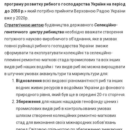
програму розвитку рибного господарства України на період
до 2050 р.»
який потрібно прийняти Верховною Радою України
вже у 2020р.
Стратегічною метою
будівництва державного
Селекційно-
генетичного центру рибництва
необхідно вважати створення
потужного науково-виробничого об’єднання, яке в умовах
повної руйнації рибного господарства України зможе
сформувати та експлуатувати колекційні та селекційно-
племінні ремонтно-маткові стада промислових та всіх інших
видів риб наших водойм і тих видів риб які можна вирощувати
в штучних умовах аквакультури та марикультури для:
Відновлення
всієї видової різноманітності риб та інших
водних живих ресурсів в водоймах України до фонового
природного рівня, який був ще в середині 20-го сторіччя.
Збереження
для наших нащадків генофонду цінних і
промислових видів риб в контрольованих умовах
шляхом створення колекційних ремонтно-маткових
стад для виконання своїх міжнародних зобов’язань
перед Світовою спільнотою по збереженню зникаючих