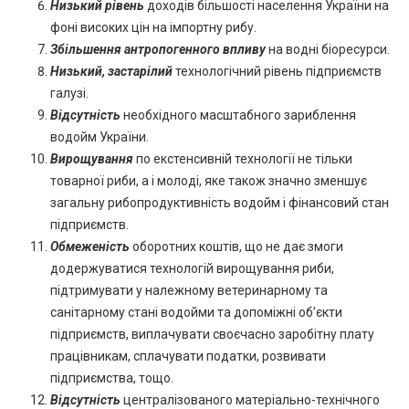
Низький рівень
доходів більшості населення України на
фоні високих цін на імпортну рибу.
Збільшення антропогенного впливу
на водні біоресурси.
Низький, застарілий
технологічний рівень підприємств
галузі.
Відсутність
необхідного масштабного зариблення
водойм України.
Вирощування
по екстенсивній технології не тільки
товарної риби, а і молоді, яке також значно зменшує
загальну рибопродуктивність водойм і фінансовий стан
підприємств.
Обмеженість
оборотних коштів, що не дає змоги
додержуватися технологій вирощування риби,
підтримувати у належному ветеринарному та
санітарному стані водойми та допоміжні об’єкти
підприємств, виплачувати своєчасно заробітну плату
працівникам, сплачувати податки, розвивати
підприємства, тощо.
Відсутність
централізованого матеріально-технічного