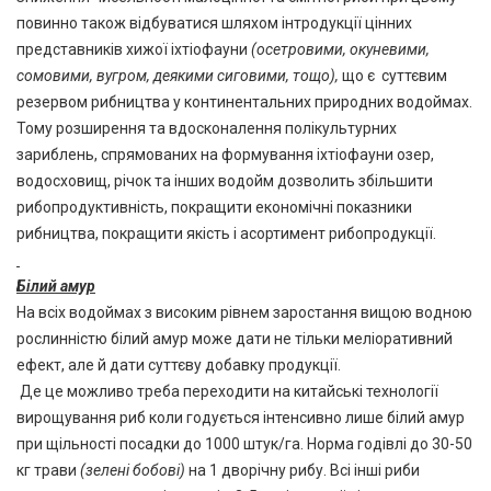
повинно також відбуватися шляхом інтродукції цінних
представників хижої іхтіофауни
(осетровими, окуневими,
сомовими, вугром, деякими сиговими, тощо),
що є суттєвим
резервом рибництва у континентальних природних водоймах.
Тому розширення та вдосконалення полікультурних
зариблень, спрямованих на формування іхтіофауни озер,
водосховищ, річок та інших водойм дозволить збільшити
рибопродуктивність, покращити економічні показники
рибництва, покращити якість і асортимент рибопродукції.
Білий амур
На всіх водоймах з високим рівнем заростання вищою водною
рослинністю білий амур може дати не тільки меліоративний
ефект, але й дати суттєву добавку продукції.
Де це можливо треба переходити на китайські технології
вирощування риб коли годується інтенсивно лише білий амур
при щільності посадки до 1000 штук/га. Норма годівлі до 30-50
кг трави
(зелені бобові)
на 1 дворічну рибу. Всі інші риби