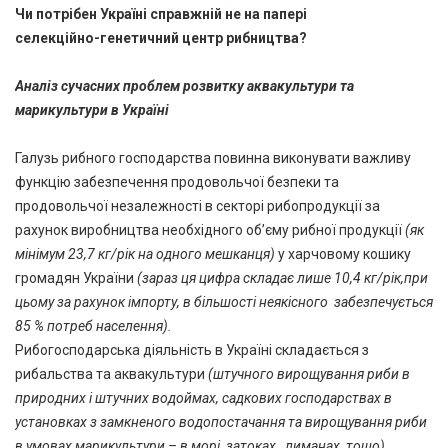
Чи потрібен Україні справжній не на папері
селекційно-генетичний центр рибництва?
Аналіз сучасних проблем розвитку аквакультури та
марикультури в Україні
Галузь рибного господарства повинна виконувати важливу
функцію забезпечення продовольчої безпеки та
продовольчої незалежності в секторі рибопродукції за
рахунок виробництва необхідного об’єму рибної продукції
(як
мінімум 23,7 кг/рік на одного мешканця)
у харчовому кошику
громадян України
(зараз ця цифра складає лише 10,4 кг/рік,при
цьому за рахунок імпорту, в більшості неякісного забезпечується
85 % потреб населення).
Рибогосподарська діяльність в Україні складається з
рибальства та аквакультури
(штучного вирощування риби в
природних і штучних водоймах, садкових господарствах в
установках з замкненого водопостачання та вирощування риби
в умовах марикультури – в морі, затоках, лиманах, тощо),