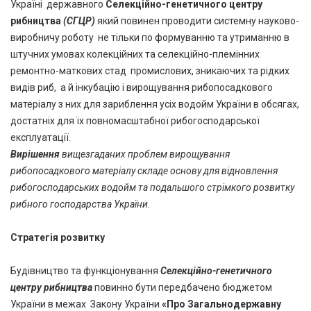
Україні державного
Селекційно-генетичного центру
рибництва
(СГЦР)
який повинен проводити системну науково-
виробничу роботу не тільки по формуванню та утриманню в
штучних умовах колекційних та селекційно-племінних
ремонтно-маткових стад промислових, зникаючих та рідких
видів риб, а й інкубацію і вирощування рибопосадкового
матеріалу з них для зариблення усіх водойм України в обсягах,
достатніх для їх повномасштабної рибогосподарської
експлуатації.
Вирішення
вищезгаданих проблем вирощування
рибопосадкового матеріалу складе основу для відновлення
рибогосподарських водойм та подальшого стрімкого розвитку
рибного господарства України.
Стратегія розвитку
Будівництво та функціонування
Селекційно-генетичного
центру рибництва
повинно бути передбачено бюджетом
України в межах Закону України
«
Про Загальнодержавну