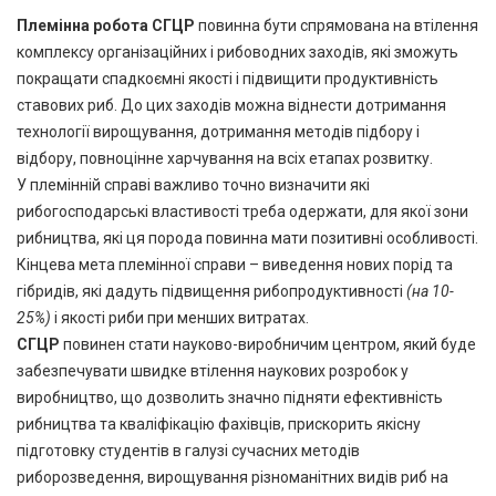
Племінна робота
СГЦР
повинна бути спрямована на втілення
комплексу організаційних і рибоводних заходів, які зможуть
покращати спадкоємні якості і підвищити продуктивність
ставових риб. До цих заходів можна віднести дотримання
технології вирощування, дотримання методів підбору і
відбору, повноцінне харчування на всіх етапах розвитку.
У племінній справі важливо точно визначити які
рибогосподарські властивості треба одержати, для якої зони
рибництва, які ця порода повинна мати позитивні особливості.
Кінцева мета племінної справи – виведення нових порід та
гібридів, які дадуть підвищення рибопродуктивності
(на 10-
25%)
і якості риби при менших витратах.
СГЦР
повинен стати науково-виробничим центром, який буде
забезпечувати швидке втілення наукових розробок у
виробництво, що дозволить значно підняти ефективність
рибництва та кваліфікацію фахівців, прискорить якісну
підготовку студентів в галузі сучасних методів
риборозведення, вирощування різноманітних видів риб на