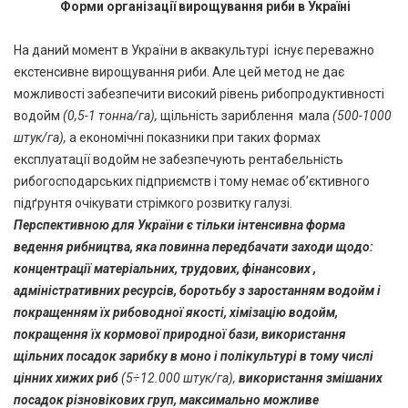
Форми організації вирощування риби в Україні
На даний момент в України в аквакультурі існує переважно
екстенсивне вирощування риби. Але цей метод не дає
можливості забезпечити високий рівень рибопродуктивності
водойм
(0,5-1 тонна/га),
щільність зариблення мала
(500-1000
штук/га),
а економічні показники при таких формах
експлуатації водойм не забезпечують рентабельність
рибогосподарських підприємств і тому немає об’єктивного
підґрунтя очікувати стрімкого розвитку галузі.
Перспективною для України є тільки інтенсивна форма
ведення рибництва, яка повинна передбачати заходи щодо:
концентрації матеріальних, трудових, фінансових ,
адміністративних ресурсів, боротьбу з заростанням водойм і
покращенням їх рибоводної якості, хімізацію водойм,
покращення їх кормової природної бази, використання
щільних посадок зарибку в моно і полікультурі в тому числі
цінних хижих риб
(5÷12.000 штук/га),
використання змішаних
посадок різновікових груп, максимально можливе