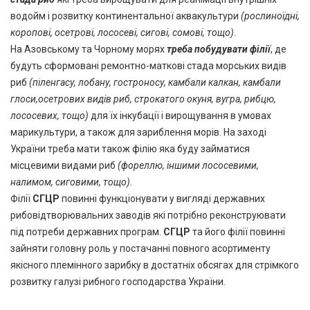
водойм і розвитку континентальної аквакультури
(рослиноїдні,
коропові, осетрові, лососеві, сигові, сомові, тощо)
.
На Азовському та Чорному морях
треба побудувати філії
, де
будуть сформовані ремонтно-маткові стада морських видів
риб
(піленгасу, лобану, гостроносу, камбали калкан, камбали
глоси,осетрових видів риб, строкатого окуня, вугра, рибцю,
лососевих, тощо)
для їх інкубації і вирощування в умовах
марикультури, а також для зариблення морів. На заході
України треба мати також філію яка буду займатися
місцевими видами риб
(фореллю, іншими лососевими,
налимом, сиговими, тощо).
Філії
СГЦР
повинні функціонувати у вигляді державних
рибовідтворювальних заводів які потрібно реконструювати
під потреби державних програм.
СГЦР
та його філії повинні
зайняти головну роль у постачанні повного асортименту
якісного племінного зарибку в достатніх обсягах для стрімкого
розвитку галузі рибного господарства України.