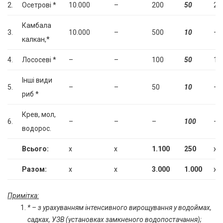
2.
Осетрові *
10.000
–
200
50
20
Камбала
3.
10.000
–
500
10
–
калкан,*
4.
Лососеві *
–
–
100
50
10
Інші види
5.
–
–
50
10
–
риб *
Крев, мол,
6.
–
–
–
100
–
водорос.
Всього:
х
х
1.100
250
х
Разом:
х
х
3.000
1.000
х
Примітка:
* – з урахуванням інтенсивного вирощування у водоймах,
садках, УЗВ (установках замкненого водопостачання);