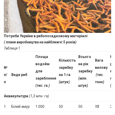
Потреби України в рибопосадковому матеріалі
( плани виробництва на найближчі 5 років)
Таблиця 1
Площа
Всього
Кі
Кількість
Вага
водойм
на рік
ре
№
зарибку
вилову
для
зарибку
ма
п/
Види риб
на 1 га
(тис.
зариблення
(млн.
по
п
(штук)
тонн)
(тис. га.)
штук)
(ш
Аквакультура
(1,3 млн. га)
1.
Білий амур
1.000
50
50
15
2.