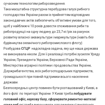
сучасним технологіям риборозведення.
Така масштабна структурна перебудова галузі рибного
господарства України разом із прийняттям відповідних
законодавчих актів забезпечить об’єктивні умови для того,
щоб у найближчі 10 років довести споживання риби та
рибопродукції на одну людину до 23,7 кг/рік за рахунок
розвитку власної аквакультури і марикультури
(навіть без
будівництва океанічного рибопромислового флоту).
Розбудова
СГЦР
надскладна задача, яку ще наша держава
не виконувала ніколи. Для її реалізації потрібні зусилля Уряду
України, Президента України, Верховної Ради України,
Міністерства аграрної політики і продовольства України,
Держрибагентства, всіх рибогосподарських підприємств,
громадськості при повній підтримки всього населення
держави.
Безпосередньо центр повинен бути розташований у Києві, а
його філії по території України. У Києві треба
побудувати
головний офіс, наукову базу, сформувати ремонтно-маткові
стада риб
які треба вирощувати для реанімації внутрішніх