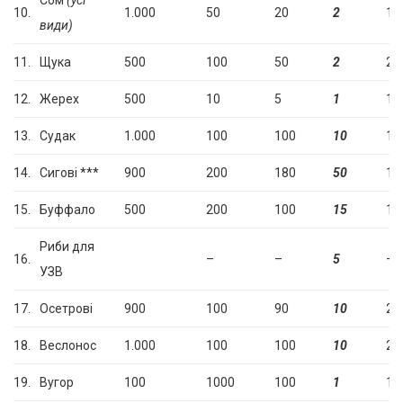
Сом
(усі
10.
1.000
50
20
2
10
види)
11.
Щука
500
100
50
2
25
12.
Жерех
500
10
5
1
1.
13.
Судак
1.000
100
100
10
15
14.
Сигові ***
900
200
180
50
10
15.
Буффало
500
200
100
15
10
Риби для
16.
–
–
5
–
УЗВ
17.
Осетрові
900
100
90
10
2.
18.
Веслонос
1.000
100
100
10
2.
19.
Вугор
100
1000
100
1
1.