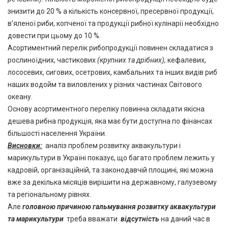
знизити до 20 % а кількість консервної, пресервної продукції,
в’яленої риби, копченої та продукції рибної кулінарії необхідно
довести при цьому до 10 %.
Асортиментний перелік рибопродукції повинен складатися з
рослиноїдних, частикових
(крупних та дрібних),
кефалевих,
лососевих, сигових, осетрових, камбальних та інших видів риб
наших водойм та виловлених у різних частинах Світового
океану.
Основу асортиментного переліку повинна складати якісна
дешева рибна продукція, яка має бути доступна по фінансах
більшості населення України.
Висновки:
аналіз проблем розвитку аквакультури і
марикультури в Україні показує, що багато проблем лежить у
кадровій, організаційній, та законодавчій площині, які можна
вже за декілька місяців вирішити на державному, галузевому
та регіональному рівнях.
Але
головною причиною гальмування розвитку аквакультури
та марикультури
треба вважати
відсутність
на даний час в