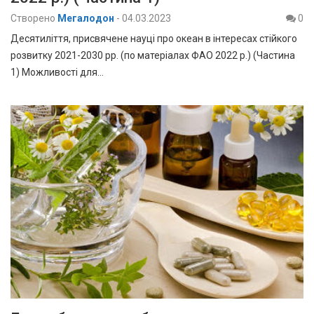
Створено
Мегалодон
-
04.03.2023
0
Десятиліття, присвячене науці про океан в інтересах стійкого
розвитку 2021-2030 рр. (по матеріалах ФАО 2022 р.) (Частина
1) Можливості для…