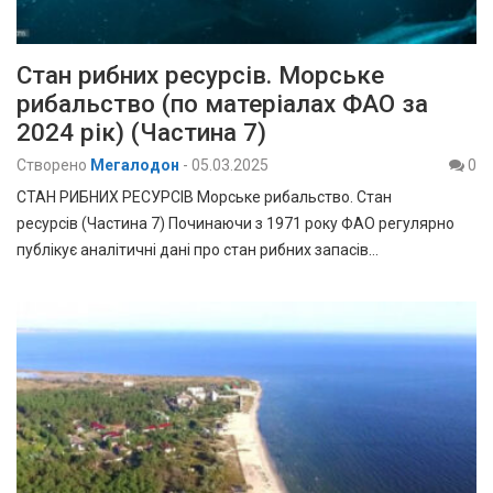
Стан рибних ресурсів. Морське
рибальство (по матеріалах ФАО за
2024 рік) (Частина 7)
Створено
Мегалодон
-
05.03.2025
0
СТАН РИБНИХ РЕСУРСІВ Морське рибальство. Стан
ресурсів (Частина 7) Починаючи з 1971 року ФАО регулярно
публікує аналітичні дані про стан рибних запасів…