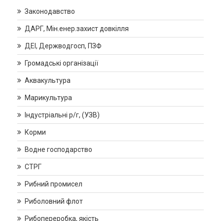
Законодавство
ДАРГ, Мін.енер.захист довкілля
ДЕІ, Держводгосп, ПЗФ
Громадські організації
Аквакультура
Марикультура
Індустріальні р/г, (УЗВ)
Корми
Водне господарство
СТРГ
Рибний промисел
Риболовний флот
Рибопереробка, якість