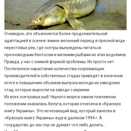
Очевидно, это объясняется более продолжительной
адаптацией в осенне-зимне-весенний период в пресной воде
нерестовых рек, где осетры вынуждены питаться
пресноводным бентосом и мелкими рыбами из этих водоёмов.
Правда, у нас с озимой формой проблемы. Их просто нет
Постепенное нарастание количества созревающих
производителей в собственных стадах приведёт в конечном
итоге к повышению объёмов выпуска молоди из заводских
стад, которые выросли на заводе с икринки.
Из всех осетровых рыб Чёрного моря в самом плачевном
положении оказалась белуга, которая отнесена в «Красную
книгу Украины». Это исчезающий вид, который занесен в
«Красную книгу Украины» ещё в далёком 1994 г. А
государство до сих пор не думает что либо делать…