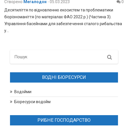
Створено
Мегалодон
-
05.03.2023
0
Десятиліття по відновленню екосистем та проблематики
біорізноманіття (по матеріалах ФАО 2022 р.) (Частина 3).
Управління басейнами для забезпечення сталого рибальства
у…
Search
ВОДНІ БІОРЕСУРСИ
Водойми
Біоресурси водойм
РИБНЕ ГОСПОДАРСТВО