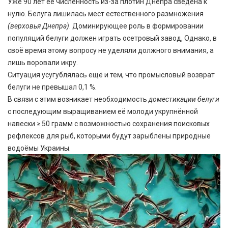
Уже 90 лет ее численность из-за плотин Днепра сведена к
нулю. Белуга лишилась мест естественного размножения
(верховья Днепра)
. Доминирующее роль в формировании
популяций белуги должен играть осетровый завод, Однако, в
своё время этому вопросу не уделяли должного внимания, а
лишь воровали икру.
Ситуация усугублялась ещё и тем, что промысловый возврат
белуги не превышал 0,1 %.
В связи с этим возникает необходимость
доместикации белуги
с последующим выращиванием её молоди укрупнённой
навески ≥ 50 грамм с возможностью сохранения поисковых
рефлексов для рыб, которыми будут зарыблены природные
водоёмы Украины.