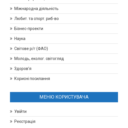
Міжнародна діяльність
Любит. та спорт. риб-во
Бізнес-проекти
Наука
Світове р/г (ФАО)
Молодь, еколог. світогляд
Здоров’я
Корисні посилання
МЕНЮ КОРИСТУВАЧА
Увійти
Реєстрація