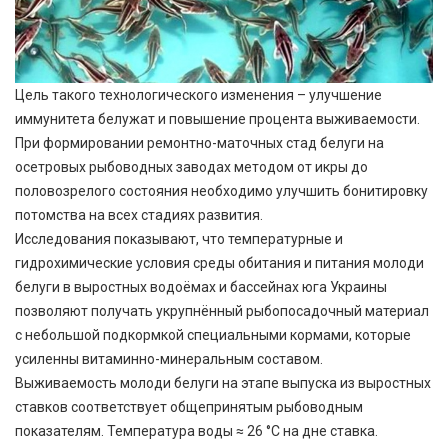
Цель такого технологического изменения – улучшение
иммунитета белужат и повышение процента выживаемости.
При формировании ремонтно-маточных стад белуги на
осетровых рыбоводных заводах методом от икры до
половозрелого состояния необходимо улучшить бонитировку
потомства на всех стадиях развития.
Исследования показывают, что температурные и
гидрохимические условия среды обитания и питания молоди
белуги в выростных водоёмах и бассейнах юга Украины
позволяют получать укрупнённый рыбопосадочный материал
с небольшой подкормкой специальными кормами, которые
усиленны витаминно-минеральным составом.
Выживаемость молоди белуги на этапе выпуска из выростных
ставков соответствует общепринятым рыбоводным
показателям. Температура воды ≈ 26 °С на дне ставка.