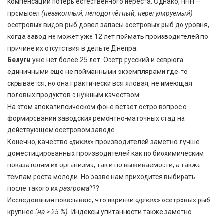
компенсации потерь естественного нереста. Однако, ННН –
промысел
(незаконный, неподотчётный, нерегулируемый)
осетровых видов рыб довёл запасы осетровых рыб до уровня,
когда завод не может уже 12 лет поймать производителей по
причине их отсутствия в дельте Днепра.
Белуги
уже нет более 25 лет. Осётр русский и севрюга
единичными ещё не пойманными экземплярами где-то
скрывается, но она практически вся яловая, не имеющая
половых продуктов с нужным качеством.
На этом апокалипсическом фоне встаёт остро вопрос о
формировании заводских ремонтно-маточных стад на
действующем осетровом заводе.
Конечно, качество
«диких
» производителей заметно лучше
доместицированных производителей как по биохимическим
показателям их организма, так и по выживаемости, а также
темпам роста молоди. Но разве нам приходится выбирать
после такого их
разгрома
???
Исследования показываю, что икринки
«диких
» осетровых рыб
крупнее
(на ≥ 25 %).
Индексы упитанности также заметно