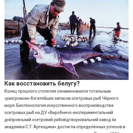
Как восстановить белугу?
Конец прошлого столетия ознаменовался тотальным
«
разгромом»
богатейших запасов осетровых рыб Чёрного
моря. Биотехнология искусственного воспроизводства
осетровых рыб на
ДУ «Виробничо-експериментальний
дніпровський осетровий рибовідтворювальний завод ім.
академіка С.Т. Артющика»
достигла определённых успехов в