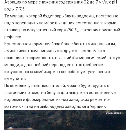
Аэрация по мере снижения содержания О2 до 7 мг/л, с рН
воды 7-7,5.
Ту молодь, которой будут зарыблять водоемы, постепенно
надо переводить по мере выедания естественного корма
ставков
,
на искусственный корм
(50 %),
сохраняя поисковый
рефлекс.
Естественная кормовая база более богата минеральным,
аминокислотным, липидным и другим составом, что
позволяет сформировать высокий физиологический статус
молоди, а дальнейший перевод её на потребление
искусственных комбикормов способствует улучшению
иммунитета.
По комплексу этих показателей, можно будет судить о
состоянии потомства белуги для выпуска в естественные
водоёмы и формирования из них заводских ремонтно-
маточных стад на рыбоводных заводах юга Украины.