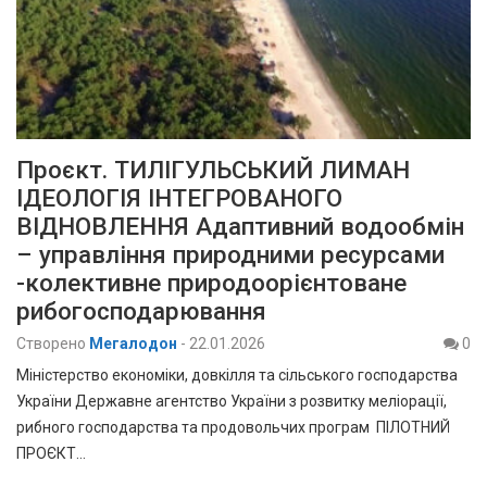
Проєкт. ТИЛІГУЛЬСЬКИЙ ЛИМАН
ІДЕОЛОГІЯ ІНТЕГРОВАНОГО
ВІДНОВЛЕННЯ Адаптивний водообмін
– управління природними ресурсами
-колективне природоорієнтоване
рибогосподарювання
Створено
Мегалодон
-
22.01.2026
0
Міністерство економіки, довкілля та сільського господарства
України Державне агентство України з розвитку меліорації,
рибного господарства та продовольчих програм ПІЛОТНИЙ
ПРОЄКТ…