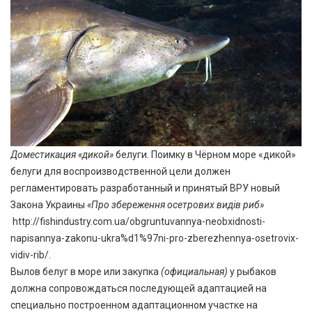
Доместикация «дикой»
белуги. Поимку в Чёрном море «дикой»
белуги для воспроизводственной цели должен
регламентировать разработанный и принятый ВРУ новый
Закона Украины
«Про збереження осетрових видів риб»
http://fishindustry.com.ua/obgruntuvannya-neobxidnosti-
napisannya-zakonu-ukra%d1%97ni-pro-zberezhennya-osetrovix-
vidiv-rib/
.
Вылов белуг в море или закупка
(официальная)
у рыбаков
должна сопровождаться последующей адаптацией на
специально построенном адаптационном участке на