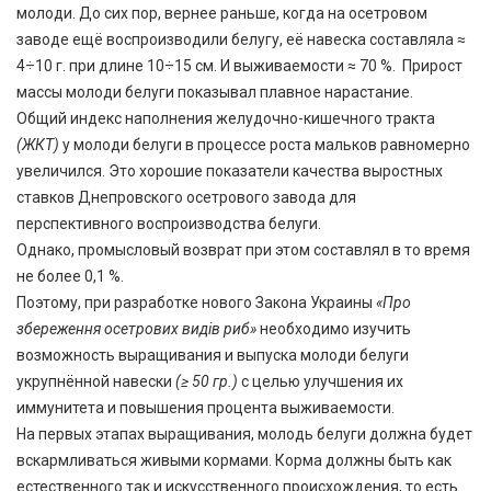
молоди. До сих пор, вернее раньше, когда на осетровом
заводе ещё воспроизводили белугу, её навеска составляла ≈
4÷10 г. при длине 10÷15 см. И выживаемости ≈ 70 %. Прирост
массы молоди белуги показывал плавное нарастание.
Общий индекс наполнения желудочно-кишечного тракта
(ЖКТ)
у молоди белуги в процессе роста мальков равномерно
увеличился. Это хорошие показатели качества выростных
ставков Днепровского осетрового завода для
перспективного воспроизводства белуги.
Однако, промысловый возврат при этом составлял в то время
не более 0,1 %.
Поэтому, при разработке нового Закона Украины
«Про
збереження осетрових видів риб»
необходимо изучить
возможность выращивания и выпуска молоди белуги
укрупнённой навески
(≥ 50 гр.)
с целью улучшения их
иммунитета и повышения процента выживаемости.
На первых этапах выращивания, молодь белуги должна будет
вскармливаться живыми кормами. Корма должны быть как
естественного так и искусственного происхождения, то есть