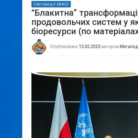
Світове р/г (ФАО)
“Блакитна” трансформаці
продовольчих систем у я
біоресурси (по матеріала
Опубліковано
15.02.2023
автором
Мегалод