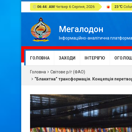
06:44: AM
Четвер 6 Серпня, 2026
23 ℃
Colum
Мегалодон
Інформаційно-аналітична платформа
ГОЛОВНА
ЗАХОДИ
ІНТЕРВ”Ю
ОГОЛОШ
Головна
Світове р/г (ФАО)
“Блакитна” трансформація. Концепція перетвор