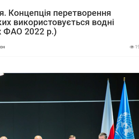
я. Концепція перетворення
ких використовується водні
х ФАО 2022 р.)
он
1