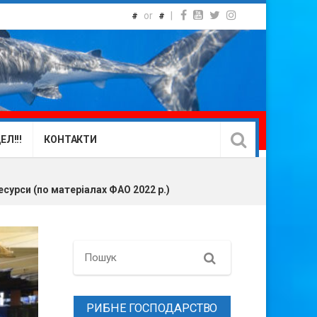
or
|
#
#
Л!!!
КОНТАКТИ
сурси (по матеріалах ФАО 2022 р.)
Search
РИБНЕ ГОСПОДАРСТВО