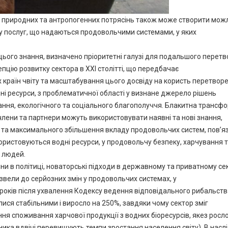
их природних та антропогенних потрясінь також може створити мож
у послуг, що надаються продовольчими системами, у яких
 цього знання, визначено пріоритетні галузі для подальшого перет
пцію розвитку сектора в XXI столітті, що передбачає
 країн чвіту та масштабування цього досвіду на користь перетвор
ні ресурси, з проблематичної області у визнане джерело рішень
ння, екологічного та соціального благополуччя. Блакитна трансф
 члени та партнери можуть використовувати наявні та нові знання,
 та максимального збільшення вкладу продовольчих систем, пов’я
користовуються водні ресурси, у продовольчу безпеку, харчування 
х людей.
ни в політиці, новаторські підходи в державному та приватному се
звели до серйозних змін у продовольчих системах, у
 років після ухвалення Кодексу ведення відповідального рибальств
ся стабільними і виросло на 250%, завдяки чому сектор зміг
ня споживання харчової продукції з водних біоресурсів, якез росл
зника вдвічі перевищують темпи зростання населення світу). В насл