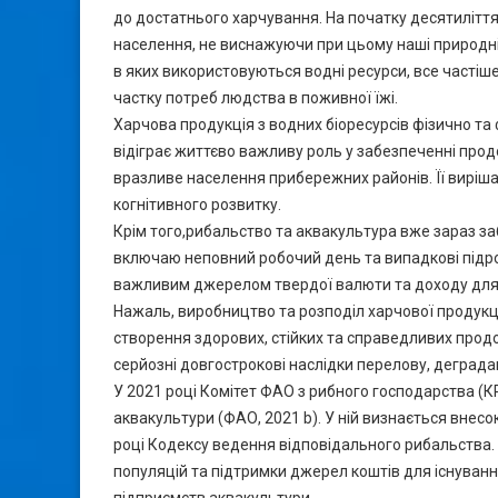
до достатнього харчування. На початку десятилітт
населення, не виснажуючи при цьому наші природні 
в яких використовуються водні ресурси, все частіш
частку потреб людства в поживної їжі.
Харчова продукція з водних біоресурсів фізично та
відіграє життєво важливу роль у забезпеченні про
вразливе населення прибережних районів. Її виріша
когнітивного розвитку.
Крім того,рибальство та аквакультура вже зараз за
включаю неповний робочий день та випадкові підробі
важливим джерелом твердої валюти та доходу для к
Нажаль, виробництво та розподіл харчової продукції
створення здорових, стійких та справедливих прод
серйозні довгострокові наслідки перелову, деградац
У 2021 році Комітет ФАО з рибного господарства (К
аквакультури (ФАО, 2021 b). У ній визнається внесо
році Кодексу ведення відповідального рибальства.
популяцій та підтримки джерел коштів для існування