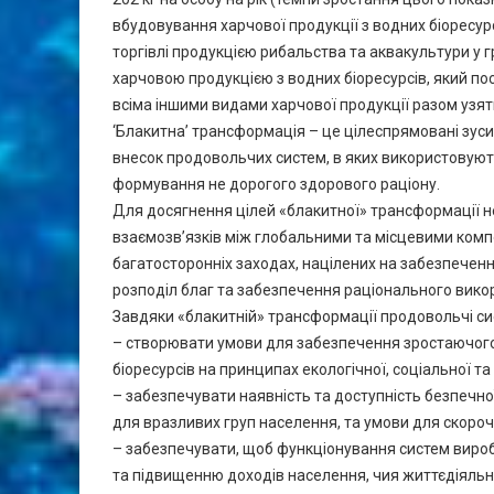
вбудовування харчової продукції з водних біоресур
торгівлі продукцією рибальства та аквакультури у г
харчовою продукцією з водних біоресурсів, який по
всіма іншими видами харчової продукції разом узят
‘Блакитна’ трансформація – це цілеспрямовані зус
внесок продовольчих систем, в яких використовуют
формування не дорогого здорового раціону.
Для досягнення цілей «блакитної» трансформації нео
взаємозв’язків між глобальними та місцевими ком
багатосторонніх заходах, націлених на забезпеченн
розподіл благ та забезпечення раціонального вико
Завдяки «блакитній» трансформації продовольчі си
– створювати умови для забезпечення зростаючого 
біоресурсів на принципах екологічної, соціальної та 
– забезпечувати наявність та доступність безпечної
для вразливих груп населення, та умови для скороч
– забезпечувати, щоб функціонування систем вироб
та підвищенню доходів населення, чия життєдіяльн