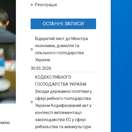
Реєстрація
ОСТАННІ ЗАПИСИ
Відкритий лист до Міністра
економіки, довкілля та
сільського господарства
України
30.05.2026
КОДЕКС РИБНОГО
ГОСПОДАРСТВА УКРАЇНИ
Засади державної політики у
сфері рибного господарства
України Кодифікований акт у
контексті імплементації
законодавства ЄС у сфері
емією
рибальства та аквакультури