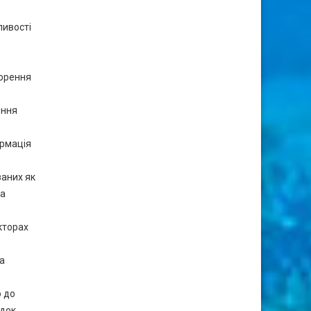
ливості
ворення
ення
ормація
заних як
та
кторах
а
о до
ідок