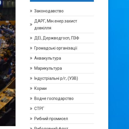
Законодавство
ДАРГ, Мін.енер.захист
довкілля
ДЕІ, Держводгосп, ПЗФ
Громадські організації
Аквакультура
Марикультура
Індустріальні р/г, (УЗВ)
Корми
Водне господарство
СТРГ
Рибний промисел
Риболовний флот