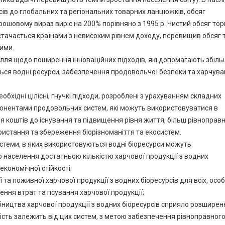
сів до глобальних та регіональних товарних ланцюжків, обсяг
рошовому вираз виріс на 200% порівняно з 1995 р. Чистий обсяг торг
стачається країнами з невисоким рівнем доходу, перевищив обсяг т
ими.
илля щодо поширення інноваційних підходів, які допомагають збіл
ься водні ресурси, забезпечення продовольчої безпеки та харчува
бхідні цілісні, гнучкі підходи, розроблені з урахуванням складних
понентами продовольчих систем, які можуть використовуватися в
я коштів до існування та підвищення рівня життя, більш рівноправ
ристання та збереження біорізноманіття та екосистем.
стеми, в яких використовуються водні біоресурси можуть:
населення достатньою кількістю харчової продукції з водних
економічної стійкості;
 та поживної харчової продукції з водних біоресурсів для всіх, осо
ення втрат та псування харчової продукції;
ництва харчової продукції з водних біоресурсів сприяло розшире
ість залежить від цих систем, з метою забезпечення рівноправног