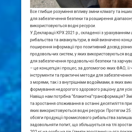
Все глибше розуміння впливу зміни клімату та інш
для забезпечення безпеки та розширення діапазон
використовуються водні ресурси.
У Декларації КРХ 2021 р., складеної з урахуванням
рибальства та аквакультури, в якій визначено конце
поширення інформації про позитивний досвід різних
продовольчих систем, у яких використовуються вод
для забезпечення продовольчої безпеки та харчува
– це концепція і процес, за допомогою яких ФАО, її
інструменти та практичні методи для забезпечення
з морями, так і з внутрішніми водоймами, в яких ви
формування недорогого здорового раціону для усі
Навіщо нам потрібна “блакитна”трансформація? Змі
та зростання споживання в останні десятиліття при
яких використовуються водні ресурси. Протягом 25
обсяги продукції промислового рибальства залишали
задовольняти попит, що збільшується на тлі зростан
202 кг на особу на рік (темпи зростання цього пока