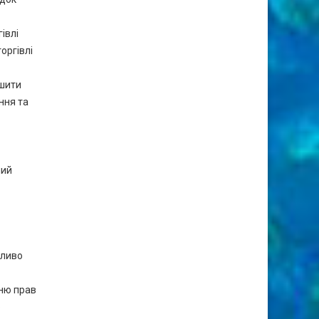
івлі
оргівлі
ьшити
ння та
ний
бливо
нню прав
о