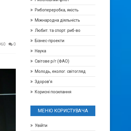
Рибопереробка, якість
Міжнародна діяльність
Любит. та спорт. риб-во
Бізнес-проекти
960
0
Наука
Світове р/г (ФАО)
Молодь, еколог. світогляд
Здоров’я
Корисні посилання
МЕНЮ КОРИСТУВАЧА
Увійти