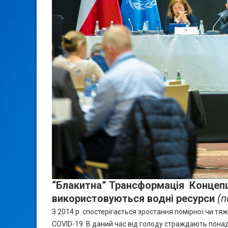
“Блакитна” Трансформація Концепц
використовуються водні ресурси
(п
З 2014 р. спостерігається зростання помірної чи т
COVID-19. В даний час від голоду страждають понад 