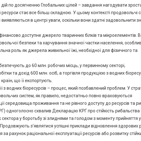
я дій по досягненню Глобальних цілей – завдання нагодувати зрос
ресурси стає все більш складною. У цьому контексті продовольчі с
е виявляються в центрі уваги, оскільки вони здатні задовольнити з
 фінансово доступне джерело тваринних білків та мікроелементів. 
довольчої безпеки та харчування значної частки населення, особли
льна роль як джерела живильної їжі, необхідної для фізичного та
безпечують до 60 млн. робочих місць, у первинному секторі,
тки та дохід 600 млн. осіб, а торгівля продукцією з водних біоресу
раїн, що її експортують.
 з водних біоресурсів – процес, який позбавлений проблем. У стра
овольчих систем, як правило, недостатньо повно враховуються
ії середовища проживання та не рівного доступу до ресурсів та ри
РГ) одноголосно схвалив Декларацію КРГ про стійкість рибальства 
к сектора у боротьбу зі злиднями та голодом з моменту прийняття 
 Продовжують з’являтися успішні приклади відновлення здорових 
 за рахунок раціональної експлуатації ресурсів або розвитку стійк