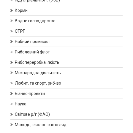
Індустріальні р/г, (УЗВ)
Корми
Водне господарство
СТРГ
Рибний промисел
Риболовний флот
Рибопереробка, якість
Міжнародна діяльність
Любит. та спорт. риб-во
Бізнес-проекти
Наука
Світове р/г (ФАО)
Молодь, еколог. світогляд