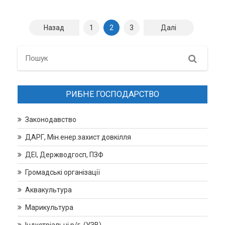
Навігація
Назад
1
2
3
Далі
записів
Search
РИБНЕ ГОСПОДАРСТВО
Законодавство
ДАРГ, Мін.енер.захист довкілля
ДЕІ, Держводгосп, ПЗФ
Громадські організації
Аквакультура
Марикультура