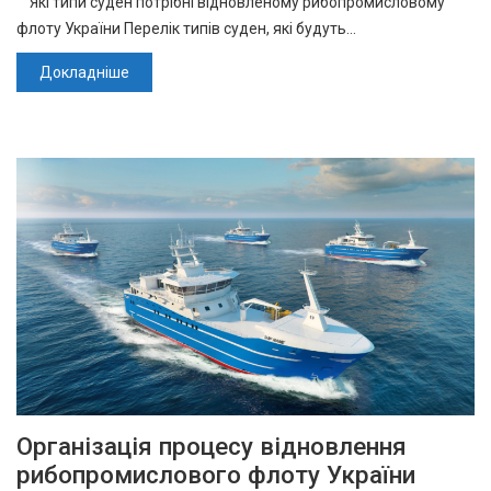
Які типи суден потрібні відновленому рибопромисловому
флоту України Перелік типів суден, які будуть…
Докладніше
Організація процесу відновлення
рибопромислового флоту України