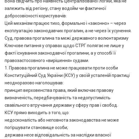
Вона свідчить про наявність централізованої логіки, яка не
залежить від регіону, стану водойм чи фактичної
добросовісності користувачів.
Цей механізм працює тихо, формально і «законно» – через
експлуатацію законодавчих прогалин, а не через їх усунення.
Суд, правова прогалина та межі державного волюнтаризму
Ключове питання у справах щодо СТРГ полягає не лише у
факті існування законодавчої прогалини, а у способі її
правозастосовного «вирішення» судами.
1. Правова прогалина не може працювати проти особи
Конституційний Суд України (КСУ) у своїй усталеній практиці
неодноразово наголошував:
принцип верховенства права, який включає правову
визначеність, передбачуваність та недопустимість
свавільного втручання держави у сферу прав і свобод.
КСУ прямо виходить з того, що:
недосконалість або неповнота законодавства не може
погіршувати становище особи;
держава несе відповідальність за наслідки власної