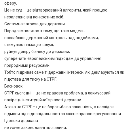
сферу.
Це не суд – це відтворюваний алгоритм, який працює
незалежно від конкретних осіб.
Системна загроза для держави
Парадокс полягає в тому, що така модель:
послаблює державний контроль над водоймами;
стимулює тінізацію галузі;
руйнує довіру бізнесу до держави;
суперечить європейським підходам до управління
природними ресурсами.
Тобто підриває саме ті державні інтереси, які декларуються як
підстава для тиску на СТРГ.
Висновок
СТРГ сьогодні – це не правова проблема, а лакмусовий
папірець інституційної зрілості держави.
Атака на СТРГ – це не боротьба за законність, а наслідок
відмови від відповідальності за якісне правове регулювання.
І допоки держава:
не усуне законодавчі прогалини;