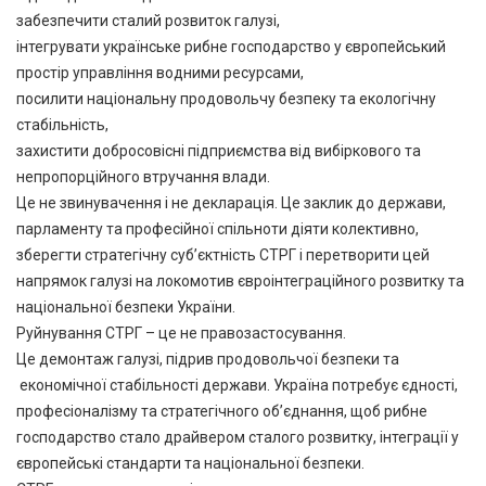
забезпечити сталий розвиток галузі,
інтегрувати українське рибне господарство у європейський
простір управління водними ресурсами,
посилити національну продовольчу безпеку та екологічну
стабільність,
захистити добросовісні підприємства від вибіркового та
непропорційного втручання влади.
Це не звинувачення і не декларація. Це заклик до держави,
парламенту та професійної спільноти діяти колективно,
зберегти стратегічну суб’єктність СТРГ і перетворити цей
напрямок галузі на локомотив євроінтеграційного розвитку та
національної безпеки України.
Руйнування СТРГ – це не правозастосування.
Це демонтаж галузі, підрив продовольчої безпеки та
економічної стабільності держави. Україна потребує єдності,
професіоналізму та стратегічного об’єднання, щоб рибне
господарство стало драйвером сталого розвитку, інтеграції у
європейські стандарти та національної безпеки.