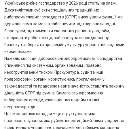
Українське рибне господарство у 2026 році стоїть на зламі.
Десятиліттями суб’єкти спеціальних традиційних
рибопромислових господарств (СТРГ) виконували функції, які
держава сама не могла забезпечити: відтворювати водні
біоресурси, підтримувати екологічну рівновагу водойм,
створювати робочі місця, забезпечувати продовольчу
безпеку та зберігати професійну культуру управління водними
екосистемами.
Нажаль, сьогодні добросовісні рибопромислові господарства
опинилися під системним, організованим і правово
необґрунтованим тиском. Прокуратура, суди та інші
правоохоронні органи, користуючись прогалинами у
законодавстві та правовою невизначеністю, ставлять законну
діяльність СТРГ під сумнів. Вимагають оформлення
забороненої оренди, «звільнення» водойм та інші
неправомірні дії.
Це не поодинокі випадки – це структурна криза
правозастосування, яка руйнує інвестиційний клімат, підриває
ефективність управління ресурсами, дестабілізує соціально-