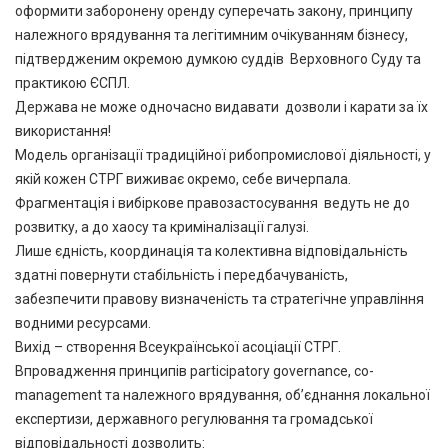
оформити заборонену оренду суперечать закону, принципу
належного врядування та легітимним очікуванням бізнесу,
підтвердженим окремою думкою суддів Верховного Суду та
практикою ЄСПЛ.
Держава не може одночасно видавати дозволи і карати за їх
використання!
Модель організації традиційної рибопромислової діяльності, у
якій кожен СТРГ виживає окремо, себе вичерпала.
Фрагментація і вибіркове правозастосування ведуть не до
розвитку, а до хаосу та криміналізації галузі.
Лише єдність, координація та колективна відповідальність
здатні повернути стабільність і передбачуваність,
забезпечити правову визначеність та стратегічне управління
водними ресурсами.
Вихід – створення Всеукраїнської асоціації СТРГ.
Впровадження принципів participatory governance, co-
management та належного врядування, об’єднання локальної
експертизи, державного регулювання та громадської
відповідальності дозволить: