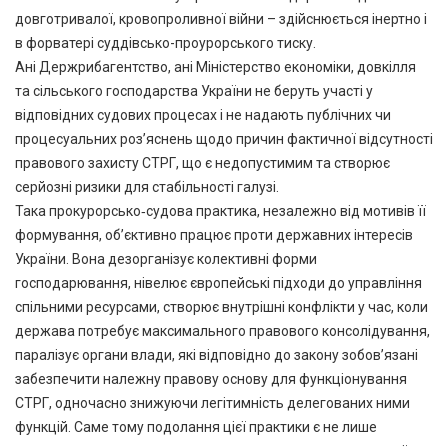
довготривалої, кровопроливної війни – здійснюється інертно і
в форватері суддівсько-проурорського тиску.
Ані Держрибагентство, ані Міністерство економіки, довкілля
та сільського господарства України не беруть участі у
відповідних судових процесах і не надають публічних чи
процесуальних роз’яснень щодо причин фактичної відсутності
правового захисту СТРГ, що є недопустимим та створює
серйозні ризики для стабільності галузі.
Така прокурорсько‑судова практика, незалежно від мотивів її
формування, об’єктивно працює проти державних інтересів
України. Вона дезорганізує колективні форми
господарювання, нівелює європейські підходи до управління
спільними ресурсами, створює внутрішні конфлікти у час, коли
держава потребує максимального правового консолідування,
паралізує органи влади, які відповідно до закону зобов’язані
забезпечити належну правову основу для функціонування
СТРГ, одночасно знижуючи легітимність делегованих ними
функцій. Саме тому подолання цієї практики є не лише