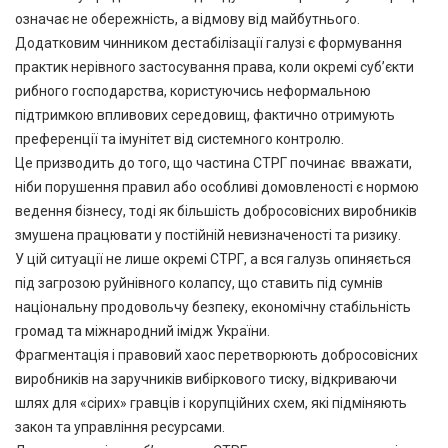
означає не обережність, а відмову від майбутнього.
Додатковим чинником дестабілізації галузі є формування
практик нерівного застосування права, коли окремі суб’єкти
рибного господарства, користуючись неформальною
підтримкою впливових середовищ, фактично отримують
преференції та імунітет від системного контролю.
Це призводить до того, що частина СТРГ починає вважати,
ніби порушення правил або особливі домовленості є нормою
ведення бізнесу, тоді як більшість добросовісних виробників
змушена працювати у постійній невизначеності та ризику.
У цій ситуації не лише окремі СТРГ, а вся галузь опиняється
під загрозою руйнівного колапсу, що ставить під сумнів
національну продовольчу безпеку, економічну стабільність
громад та міжнародний імідж України.
Фрагментація і правовий хаос перетворюють добросовісних
виробників на заручників вибіркового тиску, відкриваючи
шлях для «сірих» гравців і корупційних схем, які підміняють
закон та управління ресурсами.