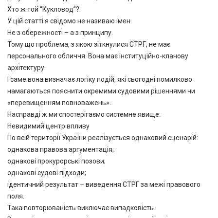
Хто ж той “Кукловод”?
У цій статті я свідомо не називаю імен.
Не з обережності – а з принципу.
Тому що проблема, з якою зіткнулися СТРГ, не має
персонального обличчя. Вона має інституційно-кланову
архітектуру.
І саме вона визначає логіку подій, які сьогодні помилково
намагаються пояснити окремими судовими рішеннями чи
«перевищенням повноважень».
Насправді ж ми спостерігаємо системне явище.
Невидимий центр впливу
По всій території України реалізується однаковий сценарій:
однакова правова аргументація;
однакові прокурорські позови;
однакові судові підходи;
ідентичний результат – виведення СТРГ за межі правового
поля.
Така повторюваність виключає випадковість.