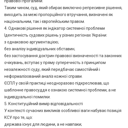
правової прогалини.
Таким чином, суд, який обирає виключно репресивне рішення,
виходить за межі пропорційного втручання, визначені як
національним, так і європейським правом.
4. Однакові рішення як індікатор системної проблеми
Ідентичність судових рішень у різних регіонах України:
з однаковою аргументацією;
без аналізу індивідуальних обставин;
без застосування доктрин правової визначеності та законних
очікувань, вступає у пряму суперечність з принципом
незалежності суду, який передбачає самостійний і
неформалізований аналіз кожної справи.
ЄСПЛ у своїй практиці неодноразово підкреслював, що
шаблонне правосуддя є ознакою системної проблеми, а не
індивідуальної помилки.
5. Конституційний вимір відповідальності
У контексті сучасних викликів особливої ваги набуває позиція
КСУ про те, що:
держава існує для людини, а не навпаки;