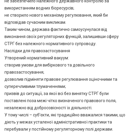
не забезпечило належного державного контролю за
використанням водних біоресурсів;
не створило нового механізму регулювання, який би
відповідав сучасним викликам.
Таким чином, держава фактично самоусунулася від
виконання своїх регуляторних функцій, залишивши сферу
СТРГ без належного нормативного супроводу.
Наслідки для правозастосування
Утворений нормативний вакуум:
створив умови для вибіркового та довільного
правозастосування;
дозволив підміняти правове регулювання оціночними та
суперечливими тлумаченнями;
призвів до ситуації, за якої всі без винятку СТРГ були
поставлені поза межі чітко визначеного правового поля,
незалежно від добросовісності їх діяльності.
У тому числі – суб’єкти, які традиційно вважалися такими, що
діють у межах усталеної адміністративної практики та
перебували у постійному регуляторному полі держави.