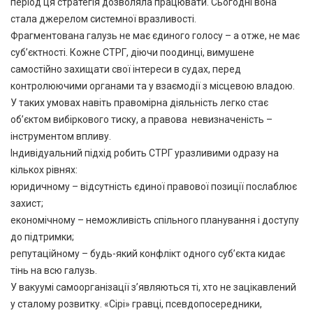
період ця стратегія дозволяла працювати. Сьогодні вона
стала джерелом системної вразливості.
Фрагментована галузь не має єдиного голосу – а отже, не має
суб’єктності. Кожне СТРГ, діючи поодинці, вимушене
самостійно захищати свої інтереси в судах, перед
контролюючими органами та у взаємодії з місцевою владою.
У таких умовах навіть правомірна діяльність легко стає
об’єктом вибіркового тиску, а правова невизначеність –
інструментом впливу.
Індивідуальний підхід робить СТРГ уразливими одразу на
кількох рівнях:
юридичному – відсутність єдиної правової позиції послаблює
захист;
економічному – неможливість спільного планування і доступу
до підтримки;
репутаційному – будь-який конфлікт одного суб’єкта кидає
тінь на всю галузь.
У вакуумі самоорганізації з’являються ті, хто не зацікавлений
у сталому розвитку. «Сірі» гравці, псевдопосередники,