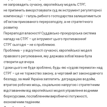
не запровадить сучасну, європейську модель СТРГ;
не припинить викорстовувати суд як інструмент регуляторної
компенсації – галузь рибного господарства залишатиметься
об’єктом прихованого перерозподілу, а не стратегічного
розвитку.
Перераподіл власності! Суддівсько-прокурорська система
нападу на СТРГ – це інтрумент цього протизаконня!
СТРГ сьогодні – не є проблемою.
Проблема – у відсутності сучасної, європейської моделі
правового регулювання, яку держава зобов’язана була
створити ще вчора.
І доки цього не буде зроблено, будь-які «судові перемоги» над
СТРГ – це не торжество закону, а черговий акт законодавчого
безладу, за який Україна заплатить: деградацією водойм,
втратою робочих місць, соціальною напругою і стратегічним
відставанням від європейської моделі управління водними
біоресурсами, послабленням виробничої потужності,
економічним падінням.