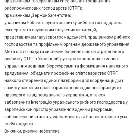
працівникам та керівникам спеціальних традиційних
рибопромислових господарств (СТРГ);
працівникам Держрибагентства;
учасникам Робочої групи з розвитку рибного господарства;
експертам та науковцям галузевих інституцій;
представникам галузевої громадськості, працівникам рибного
господарства та профільним органам державного управління.
Мета статті: надати системне бачення шляхів стратегічного
розвитку СТРГ в Україні, обґрунтувати роль колективного
управління водними біоресурсами та формування належного
врядування, об’єднати професійне співтовариство СТРГ
навколо створення єдиної платформи для координації дій і
захисту законних прав, сприяти впровадженню принципів
прозорого та відповідального управління, а також
забезпечити інтеграцію українського рибного господарства у
європейський простір управління водними ресурсами,
забезпечуючи сталість, ефективність та баланс інтересів усіх
стейкхолдерів.
Виклики, ризики, небезпека.