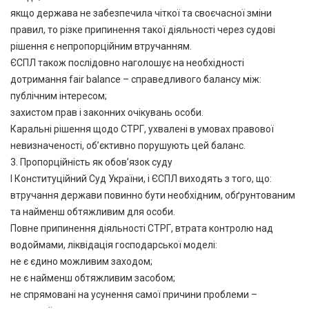
якщо держава не забезпечила чіткої та своєчасної зміни
правил, то різке припинення такої діяльності через судові
рішення є непропорційним втручанням.
ЄСПЛ також послідовно наголошує на необхідності
дотримання fair balance – справедливого балансу між:
публічним інтересом;
захистом прав і законних очікувань особи.
Каральні рішення щодо СТРГ, ухвалені в умовах правової
невизначеності, об’єктивно порушують цей баланс.
3. Пропорційність як обов’язок суду
І Конституційний Суд України, і ЄСПЛ виходять з того, що:
втручання держави повинно бути необхідним, обґрунтованим
та найменш обтяжливим для особи.
Повне припинення діяльності СТРГ, втрата контролю над
водоймами, ліквідація господарської моделі:
не є єдино можливим заходом;
не є найменш обтяжливим засобом;
не спрямовані на усунення самої причини проблеми –