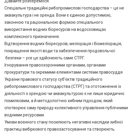
Давайте розберемося.
Спеціальні традиційні рибопромислові господарства – це не
аквакультура і не оренда. Вони є єдиною допустимою,
законною та раціональною формою спеціального
використання водних біоресурсів на водосховищах
комплексного призначення.
Відтворення водних біоресурсів, меліорація і біомеліорація,
покращення якості води та забезпечення продовольчої
безпеки – усе це здійснюють саме СТРГ.
Ігнорування правоохоронними органами, органами
прокуратури та окремими елементами системи правосуддя
України правового статусу суб’єктів традиційного
рибопромислового господарства (СТРГ) та ототожнення їх
діяльності з орендою чи аквакультурою є не лише юридично
помилковим, а й методологічно хибним підходом, який
спотворює саму природу колективного управління публічними
водними ресурсами.
Умови воєнного стану посилюють негативні наслідки хибної
практиці вибіркового правозастосування та створюють