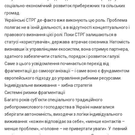
соціально-економічний розвиток прибережних та сільських
громад.
Українські СТРГ де-факто вже виконують цю роль. Проблема
полягає не в їхній діяльності, а в відсутності концептуального і
правового визнання цієї ролі. Поки СТРГ залишаються в
статусі «користувачів», держава втрачає союзника. Натомість
визнавши їх управлінцями екосистем, вона отримує партнера,
здатного забезпечити сталість, порядок і розвиток галузі.
Саме з цього усвідомлення починається перехід від
фрагментації до самоорганізації – і саме воно є фундаментом
європейського підходу до управління рибними ресурсами.
Індивідуальне виживання – хибна стратегія
Системні ризики фрагментації
Багато років суб’єкти спеціального традиційного
рибопромислового господарства в Україні намагалися
зберігати автономність, виходячи з логіки індивідуального
виживання: «кожен відповідає за себе», «менше контактів –
менше проблем», «головне – не привертати уваги». У певний