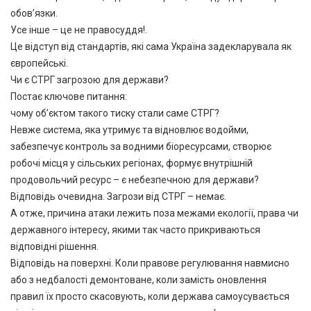
обов’язки.
Усе інше – це не правосуддя!.
Це відступ від стандартів, які сама Україна задекларувала як
європейські.
Чи є СТРГ загрозою для держави?
Постає ключове питання:
чому об’єктом такого тиску стали саме СТРГ?
Невже система, яка утримує та відновлює водойми,
забезпечує контроль за водними біоресурсами, створює
робочі місця у сільських регіонах, формує внутрішній
продовольчий ресурс – є небезпечною для держави?
Відповідь очевидна. Загрози від СТРГ – немає.
А отже, причина атаки лежить поза межами екології, права чи
державного інтересу, якими так часто прикриваються
відповідні рішення.
Відповідь на поверхні. Коли правове регулювання навмисно
або з недбалості демонтоване, коли замість оновлення
правил їх просто скасовують, коли держава самоусувається