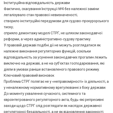
Інституційна відповідальність держави
Фактично, скасування Інструкції №4 без належної заміни:
легалізувало стан правової невизначеності;
створило інституційні передумови для судово-прокурорського
тиску;
сприяло демонтажу моделі СТРГ, не шляхом законодавчої
реформи, а через адміністративно-судову практику.
У правовій державі подібні дії не можуть розглядатися як
належне виконання регуляторних функцій, оскільки
відповідальність за усунення законодавчих прогалин лежить
виключно на державі, а не на суб’єктах господарювання, які
діяли в умовах раніше встановленого правового режиму.
Ключовий правовий висновок
Проблема СТРГ полягає не у «неправомірності» їх діяльності, а
у неналежному нормативному врегулюванні з боку держави.
До моменту ухвалення сучасного, системного та
євроінтегрованого регуляторного акта, будь-які репресивні
заходи щодо СТРГ слід розглядати як наслідок державної
регуляторної бездіяльності, а не як відновлення законності.