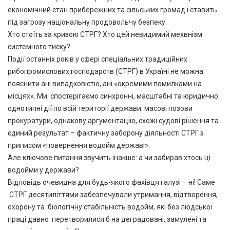
економічний стан прибережних та сільських громад і ставить
під загрозу національну продовольчу безпеку.
Хто стоїть за кризою СТРГ? Хто цей невидимий мехвнізм
системного тиску?
Події останніх років у сфері спеціальних традиційних
рибопромислових господарств (СТРГ) в Україні не можна
пояснити ані випадковістю, ані «окремими помилками на
місцях». Ми спостерігаємо синхронні, масштабні та юридично
однотипні дії по всій території держави: масові позови
прокуратури, однакову аргументацію, схожі судові рішення та
єдиний результат – фактичну заборону діяльності СТРГ з
приписом «повернення водойм державі».
Але ключове питання звучить інакше: а чи забирав хтось ці
водойми у держави?
Відповідь очевидна для будь-якого фахівця галузі – ні! Саме
СТРГ десятиліттями забезпечували утримання, відтворення,
охорону та біологічну стабільність водойм, які без людської
праці давно перетворилися б на деградовані, замулені та