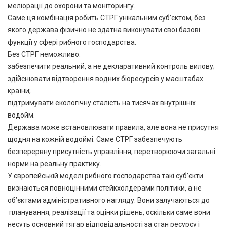
меліорації до охорони та моніторингу.
Саме ця комбінація робить СТРГ унікальним суб’єктом, без
якого держава фізично не здатна виконувати свої базові
функції у сфері рибного господарства.
Без СТРГ неможливо:
забезпечити реальний, а не декларативний контроль вилову;
здійснювати відтворення водних біоресурсів у масштабах
країни;
підтримувати екологічну сталість на тисячах внутрішніх
водойм.
Держава може встановлювати правила, але вона не присутня
щодня на кожній водоймі. Саме СТРГ забезпечують
безперервну присутність управління, перетворюючи загальні
норми на реальну практику.
У європейській моделі рибного господарства такі суб’єкти
визнаються повноцінними стейкхолдерами політики, а не
об’єктами адміністративного нагляду. Вони залучаються до
планування, реалізації та оцінки рішень, оскільки саме вони
несуть основний тягар відповідальності за стан ресурсу і