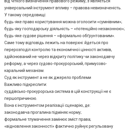
від чіткого визначення правового режиму, з’являється
універсальний інструмент впливу – правова невизначеність.
У такому середовищі:
будь-яке право користування можна оголосити «сумнівним»;
будь-яку господарську діяльність – «потенційно незаконною»;
будь-яке судове рішення – «формально обґрунтованим».
Саме тому відповідь лежить на поверхні: йдеться про
перерозподіл контролю та економічної цінності активів,
здійснюваний не через відкриту політику чи законодавчу
реформу, а через судово-прокурорський, примусово-
каральний механізм.
Суд як інструмент а не як джерело проблеми
Важливо підкреслити:
суддівсько-прокурорська система в цій конструкції не є
першопричиною.
Вона є інструментом реалізації сценарію, де:
законодавча прогалина підміняє норму;
формальне тлумачення замінює зміст права;
«відновлення законності» фактично руйнує регульовану