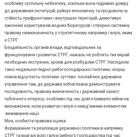
особливу суспільну небезпеку, оскільки вона підриває довіру
до державних інституцій, руйнує економічну та продовольчу
стійкість прифронтових і внутрішніх територій, демотивує
законних користувачів водних біоресурсів і створює системну
правову невизначеність у стратегічному напрямку галузі, яким
є СТРГ.
Бездіяльність органів влади, відповідальних за
функціонуваня і розвиток СТРГ, нажаль не роблять тих вкрай
необхідних екстрених, кроків для розбудови СТРГ. Наслідком
такої недальноглядної рибогосподарської політики, скоріш
повна відсутність політики суттєво послаблює державне
управління там, де держава зобов’язана демонструвати
послідовність, правову визначеність і державний захист
публічного інтересу, особливо під час довготривалої війни на
виснаження, коли розвиток галузі є невід’ємним елементом
виживання нації.
Моя, особиста правова оцінка.
Формування та реалізація державної політики в напрямку
СТРГ та взагалі всієї галузі рибного господарства під час