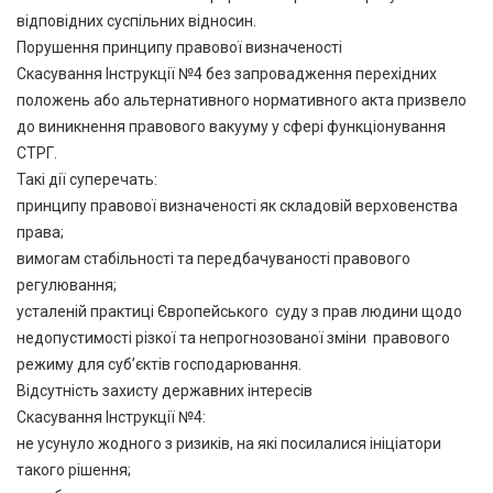
відповідних суспільних відносин.
Порушення принципу правової визначеності
Скасування Інструкції №4 без запровадження перехідних
положень або альтернативного нормативного акта призвело
до виникнення правового вакууму у сфері функціонування
СТРГ.
Такі дії суперечать:
принципу правової визначеності як складовій верховенства
права;
вимогам стабільності та передбачуваності правового
регулювання;
усталеній практиці Європейського суду з прав людини щодо
недопустимості різкої та непрогнозованої зміни правового
режиму для суб’єктів господарювання.
Відсутність захисту державних інтересів
Скасування Інструкції №4:
не усунуло жодного з ризиків, на які посилалися ініціатори
такого рішення;