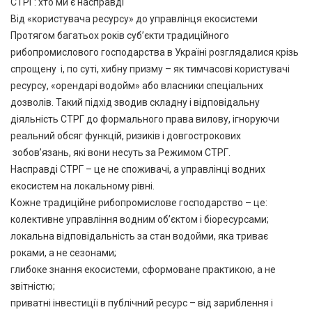
СТРГ: хто ми є насправді
Від «користувача ресурсу» до управлінця екосистеми
Протягом багатьох років суб’єкти традиційного
рибопромислового господарства в Україні розглядалися крізь
спрощену і, по суті, хибну призму – як тимчасові користувачі
ресурсу, «орендарі водойм» або власники спеціальних
дозволів. Такий підхід зводив складну і відповідальну
діяльність СТРГ до формального права вилову, ігноруючи
реальний обсяг функцій, ризиків і довгострокових
зобов’язань, які вони несуть за Режимом СТРГ.
Насправді СТРГ – це не споживачі, а управлінці водних
екосистем на локальному рівні.
Кожне традиційне рибопромислове господарство – це:
колективне управління водним об’єктом і біоресурсами;
локальна відповідальність за стан водойми, яка триває
роками, а не сезонами;
глибоке знання екосистеми, сформоване практикою, а не
звітністю;
приватні інвестиції в публічний ресурс – від зариблення і