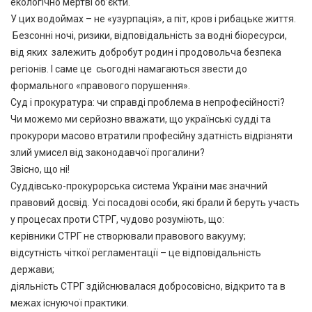
екологічно мертві об’єкти.
У цих водоймах – не «узурпація», а піт, кров і рибацьке життя.
Безсонні ночі, ризики, відповідальність за водні біоресурси,
від яких залежить добробут родин і продовольча безпека
регіонів. І саме це сьогодні намагаються звести до
формального «правового порушення».
Суд і прокуратура: чи справді проблема в непрофесійності?
Чи можемо ми серйозно вважати, що українські судді та
прокурори масово втратили професійну здатність відрізняти
злий умисел від законодавчої прогалини?
Звісно, що ні!
Суддівсько-прокурорська система України має значний
правовий досвід. Усі посадові особи, які брали й беруть участь
у процесах проти СТРГ, чудово розуміють, що:
керівники СТРГ не створювали правового вакууму;
відсутність чіткої регламентації – це відповідальність
держави;
діяльність СТРГ здійснювалася добросовісно, відкрито та в
межах існуючої практики.