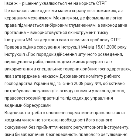
І все ж – рішення ухвалюються не на користь СТРГ.
Це означає лише одне: ми маємо справу не з помилкою, а з
керованим механізмом. Механізмом, де формальна логіка
права підміняється вибірковим тлумаченням, а законодавча
прогалина – використовується як інструмент тиску.
Інструкція №4: як держава сама посилила проблему СТРГ
Правова оцінка скасування Інструкції №4 від 15.01.2008 року.
Інструкція «Про порядок здійснення штучного розведення,
вирощування риби, інших водних живих ресурсів та їх
використання в спеціальних товарних рибних господарствах»,
яка затверджена наказом Державного комітету рибного
господарства України від 15 січня 2008 року №4, об’єктивно
потребувала актуалізації з огляду на зміни у законодавстві,
правозастосовній практиці та підходах до управління
водними біоресурсами.
Водночас потреба в оновленні нормативно-правового акта
жодним чином не тотожна необхідності його повного
скасування без прийняття нового регуляторного інструменту,
який би забезпечив безперервність правового регулювання