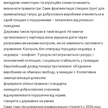
випадкові «інвестори» та корупційні схеми починають
визначати правила гри. Саме фрагментація створює ґрунт для
криміналізації галузі, де добросовісні виробники опиняються в
одній площині з порушниками – незалежно від реальної
поведінки.
Держава також програє в такій моделі. Не маючи
організованого партнера, вона змушена діяти через
репресивні механізми контролю, які не замінюють системного
управління. Контроль без співпраці породжує недовіру, а
недовіра – конфлікт. У результаті втрачається і ресурс, і
економічний потенціал, і соціальна стабільність у громадах.
Європейський досвід показує протилежне: об’єднання
виробників не обмежує свободу, а захищає її. Колективна
самоорганізація дозволяє:
формувати спільні правила і стандарти;
захищати добросовісних учасників;
відокремлювати порушення від норми;
говорити з державою на рівних.
Саме тому продовження індивідуальної стратегії у 2026 році