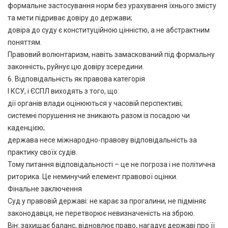
формальне застосування норм без урахування їхнього змісту
та мети підриває довіру до держави;
довіра до суду є конституційною цінністю, а не абстрактним
поняттям.
Правовий волюнтаризм, навіть замаскований під формальну
законність, руйнує цю довіру зсередини.
6. Відповідальність як правова категорія
І КСУ, і ЄСПЛ виходять з того, що:
дії органів влади оцінюються у часовій перспективі;
системні порушення не зникають разом із посадою чи
каденцією;
держава несе міжнародно-правову відповідальність за
практику своїх судів.
Тому питання відповідальності – це не погроза і не політична
риторика. Це неминучий елемент правової оцінки.
Фінальне заключення
Суд у правовій державі: не карає за прогалини, не підміняє
законодавця, не перетворює невизначеність на зброю.
Він: захищає баланс, відновлює право, нагадує державі про її