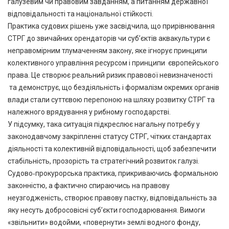
галузевим чи правовим завданням, а питанням державної
відповідальності та національної стійкості.
Практика судових рішень уже засвідчила, що прирівнювання
СТРГ до звичайних орендаторів чи суб’єктів аквакультури є
неправомірним тлумаченням закону, яке ігнорує принципи
колективного управління ресурсом і принципи європейського
права. Це створює реальний ризик правової невизначеності
та демонструє, що бездіяльність і формалізм окремих органів
влади стали суттєвою перепоною на шляху розвитку СТРГ та
належного врядування у рибному господарстві.
У підсумку, така ситуація підкреслює нагальну потребу у
законодавчому закріпленні статусу СТРГ, чітких стандартах
діяльності та колективній відповідальності, щоб забезпечити
стабільність, прозорість та стратегічний розвиток галузі.
Судово‑прокурорська практика, прикриваючись формальною
законністю, а фактично спираючись на правову
неузгодженість, створює правову пастку, відповідальність за
яку несуть добросовісні суб’єкти господарювання. Вимоги
«звільнити» водойми, «повернути» землі водного фонду,