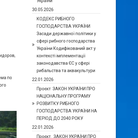
України
30.05.2026
КОДЕКС РИБНОГО
ГОСПОДАРСТВА УКРАЇНИ
Засади державної політики у
сфері рибного господарства
України Кодифікований акт у
идоров,
контексті імплементації
законодавства ЄС у сфері
рибальства та аквакультури
ема по
22.01.2026
ого
Проєкт ЗАКОН УКРАЇНИ ПРО
НАЦІОНАЛЬНУ ПРОГРАМУ
РОЗВИТКУ РИБНОГО
ГОСПОДАРСТВА УКРАЇНИ НА
ПЕРІОД ДО 2040 РОКУ
22.01.2026
Проєкт. ЗАКОН УКРАЇНИ ПРО