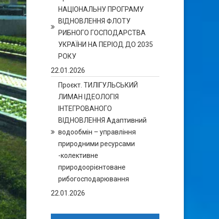
НАЦІОНАЛЬНУ ПРОГРАМУ
ВІДНОВЛЕННЯ ФЛОТУ
РИБНОГО ГОСПОДАРСТВА
УКРАЇНИ НА ПЕРІОД ДО 2035
РОКУ
22.01.2026
Проєкт. ТИЛІГУЛЬСЬКИЙ
ЛИМАН ІДЕОЛОГІЯ
ІНТЕГРОВАНОГО
ВІДНОВЛЕННЯ Адаптивний
водообмін – управління
природними ресурсами
-колективне
природоорієнтоване
рибогосподарювання
22.01.2026