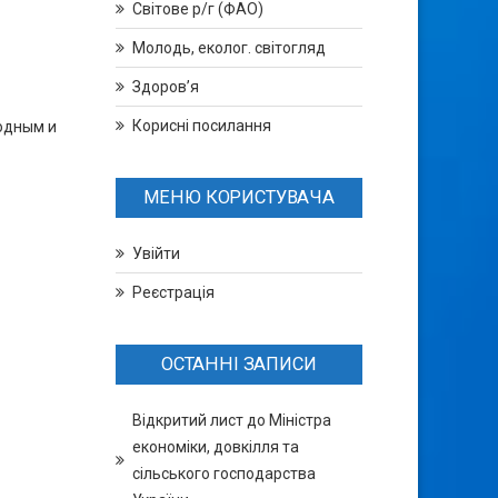
Світове р/г (ФАО)
Молодь, еколог. світогляд
Здоров’я
Корисні посилання
одным и
МЕНЮ КОРИСТУВАЧА
Увійти
Реєстрація
ОСТАННІ ЗАПИСИ
Відкритий лист до Міністра
економіки, довкілля та
сільського господарства