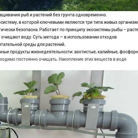
ращивания рыб и
растений
без
грунта
одновременно.
осистему
, в которой ключевыми являются три типа живых организм
огически безопасна. Работает по принципу экосистемы рыбы – раст
 очищают воду. Суть метода — в использовании отходов
итательной среды для растений.
чные продукты жизнедеятельности: азотистые,
калийные
, фосфор
бходимо постоянно очищать. Накопление этих веществ в воде