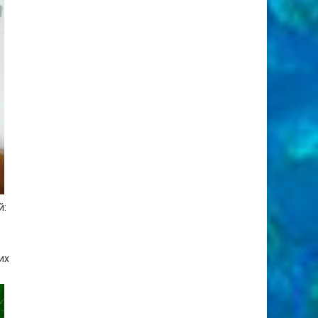
й:
их