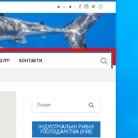
or
|
#
#
Л!!!
КОНТАКТИ
Search
ІНДУСТРІАЛЬНІ РИБНІ
ГОСПОДАРСТВА (УЗВ)