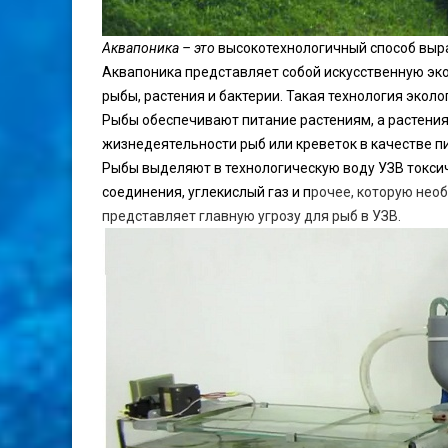
Аквапоника – это
высокотехнологичный способ вы
Аквапоника представляет собой искусственную
эк
рыбы,
растения
и
бактерии
. Такая технология экол
Рыбы обеспечивают питание растениям, а растения
жизнедеятельности рыб или креветок в качестве п
Рыбы выделяют в технологическую воду УЗВ токси
соединения,
углекислый газ
и п
рочее, которую нео
представляет главную угрозу для рыб в УЗВ.