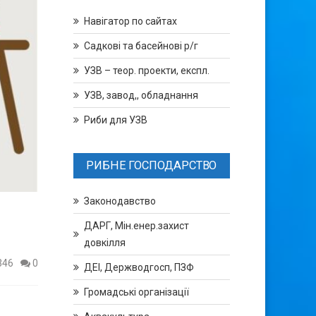
Навігатор по сайтах
Садкові та басейнові р/г
УЗВ – теор. проекти, експл.
УЗВ, завод,, обладнання
Риби для УЗВ
РИБНЕ ГОСПОДАРСТВО
Законодавство
ДАРГ, Мін.енер.захист
довкілля
346
0
ДЕІ, Держводгосп, ПЗФ
Громадські організації