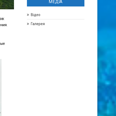
МЕДІА
Відео
ов:
Галерея
ения.
ные