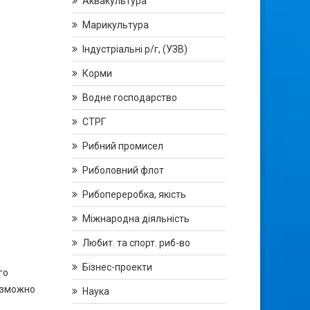
Аквакультура
Марикультура
Індустріальні р/г, (УЗВ)
Корми
Водне господарство
СТРГ
Рибний промисел
Риболовний флот
Рибопереробка, якість
Міжнародна діяльність
Любит. та спорт. риб-во
Бізнес-проекти
го
озможно
Наука