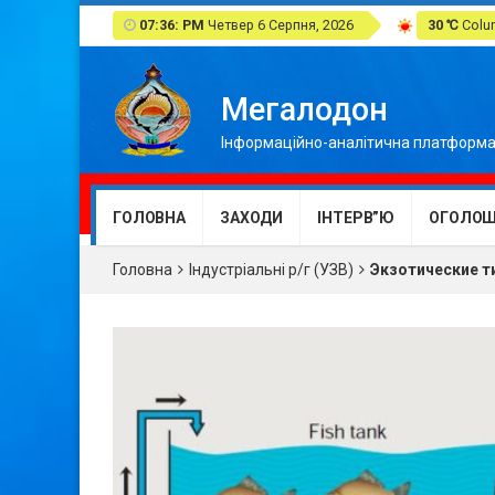
07:36: PM
Четвер 6 Серпня, 2026
30 ℃
Colum
Мегалодон
Інформаційно-аналітична платформа
ГОЛОВНА
ЗАХОДИ
ІНТЕРВ”Ю
ОГОЛОШ
Головна
Індустріальні р/г (УЗВ)
Экзотические т