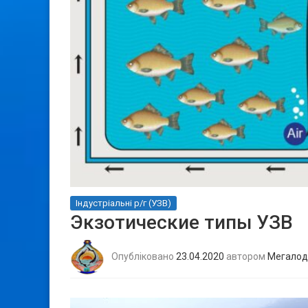
Індустріальні р/г (УЗВ)
Экзотические типы УЗВ
Опубліковано
23.04.2020
автором
Мегалод