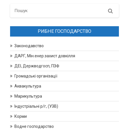
Search
РИБНЕ ГОСПОДАРСТВО
Законодавство
ДАРГ, Мін.енер.захист довкілля
ДЕІ, Держводгосп, ПЗФ
Громадські організації
Аквакультура
Марикультура
Індустріальні р/г, (УЗВ)
Корми
Водне господарство