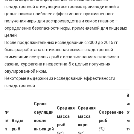
гонадотропной стимуляции осетровых производителей с
целью поиска наиболее эффективного прижизненного
получения икры для воспроизводства и самое главное –
определение безопасности икры, применяемой для пищевых
целей.
После продолжительных исследований с 2000 до 2015 гг.
была разработана оптимальная схема гонадотропной
стимуляции осетровых рыб с использованием гипофизов
сазана, сурфагона и невестина-5 с целью получения
овулированной икры.
Некоторые выдержки из исследований эффективности
гонадотропной
Вес
Сроки
ик
Средняя
Средняя
№
овуляции
Созревание
от
масса
масса
п/
Виды
после
рыб
ма
рыб
икры
п
рыб
инъекций
(%)
тел
(кг)
(кг)