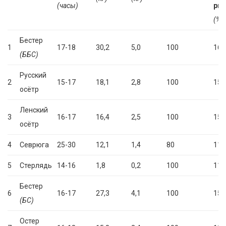
(часы)
ры
(%)
Бестер
1
17-18
30,2
5,0
100
16,
(ББС)
Русский
2
15-17
18,1
2,8
100
15,
осётр
Ленский
3
16-17
16,4
2,5
100
15,
осётр
4
Севрюга
25-30
12,1
1,4
80
11,
5
Стерлядь
14-16
1,8
0,2
100
11,
Бестер
6
16-17
27,3
4,1
100
15,
(БС)
Остер