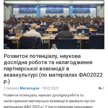
Розвиток потенціалу, наукова
дослідна робота та налагодження
партнерської взаємодії в
аквакультурі (по матеріалах ФАО2022
р.)
Створено
Мегалодон
-
18.02.2023
0
Розвиток потенціалу, науково-дослідна робота та
налагодження партнерської взаємодії в аквакультурі (по
матерыалах ФАО 2022 р.) У підготовленому нещодавно