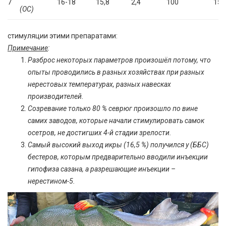
7
16-18
15,8
2,4
100
15,
(ОС)
стимуляции этими препаратами:
Примечание
:
Разброс некоторых параметров произошёл потому, что
опыты проводились в разных хозяйствах при разных
нерестовых температурах, разных навесках
производителей.
Созревание только 80 % севрюг произошло по вине
самих заводов, которые начали стимулировать самок
осетров, не достигших 4-й стадии зрелости.
Самый высокий выход икры (16,5 %) получился у (ББС)
бестеров, которым предварительно вводили инъекции
гипофиза сазана, а разрешающие инъекции –
нерестином-5.