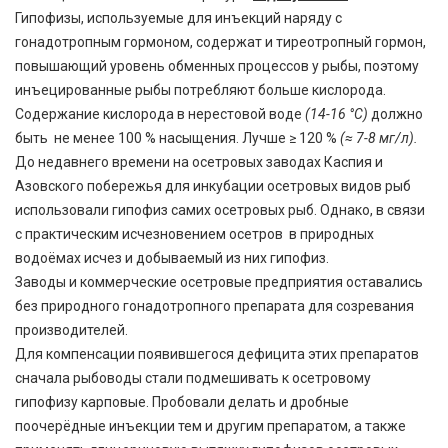
Гипофизы, используемые для инъекций наряду с
гонадотропным гормоном, содержат и тиреотропный гормон,
повышающий уровень обменных процессов у рыбы, поэтому
инъецированные рыбы потребляют больше кислорода.
Содержание кислорода в нерестовой воде
(14-16 °С)
должно
быть не менее 100 % насыщения. Лучше ≥ 120 %
(≈ 7-8 мг/л).
До недавнего времени на осетровых заводах Каспия и
Азовского побережья для инкубации осетровых видов рыб
использовали гипофиз самих осетровых рыб. Однако, в связи
с практическим исчезновением осетров в природных
водоёмах исчез и добываемый из них гипофиз.
Заводы и коммерческие осетровые предприятия оставались
без природного гонадотропного препарата для созревания
производителей.
Для компенсации появившегося дефицита этих препаратов
сначала рыбоводы стали подмешивать к осетровому
гипофизу карповые. Пробовали делать и дробные
поочерёдные инъекции тем и другим препаратом, а также