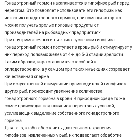
Гонадотропный гормон накапливается в гипофизе рыб перед
нерестом
.
Это позволяет использовать эти гипофизы как
источник гонадотропного гормона, при помощи которого
можно получать зрелые половые продукты от
производителей на рыбоводных предприятиях.
При внутримышечных инъекциях суспензии гипофиза
гонадотропный гормон поступает в кровь рыб и стимулирует у
них переход половых желез от 4-й до 5-й стадии зрелости.
Таким образом, икра становится способной к
оплодотворению, а у самцом при таких инъекциях созревает
качественная сперма.
При искусственной стимуляции производителей гипофизом
других рыб, происходит увеличение количества
гонадотропного гормона в крови. В природной среде то же
самое происходит под влиянием нерестовых условий,
усиливающих выделение собственного гонадотропного
гормона.
Для того, чтобы обеспечить длительность хранения
гипофизов, извлеченных у рыб, их подвергают обработке