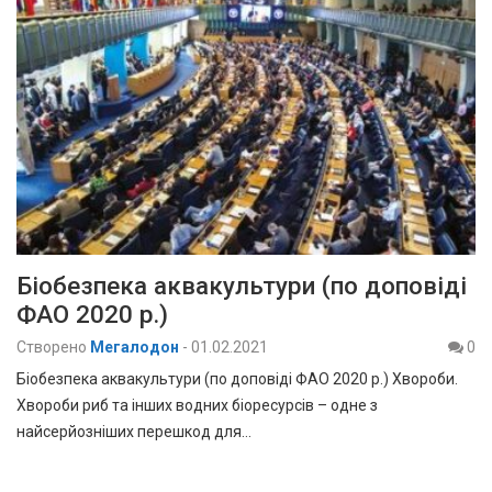
Біобезпека аквакультури (по доповіді
ФАО 2020 р.)
Створено
Мегалодон
-
01.02.2021
0
Біобезпека аквакультури (по доповіді ФАО 2020 р.) Хвороби.
Хвороби риб та інших водних біоресурсів – одне з
найсерйозніших перешкод для…