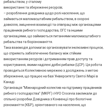
рибальством, у сталому
використанні та збереженні ресурсів;
– розроблення довідника щодо ролі населення, що
займається маломасштабним рибальством, в охороні
довкілля, зміцнення взаємодії та співпраці між організаціями
працівників рибного господарства, ОГС та іншими
організаціями, що займаються питаннями маломасштабного
рибальства та біорізноманіття.
Така взаємодія допомагає організовувати інклюзивні процеси,
що сприяють забезпеченню балансу між стійким
використанням ресурсів і дотриманням прав доступу та
користування, якими наділені дрібні рибалки (ЦСР). Ця робота
проводиться Колективною мережею з досліджень з метою
збереження, що працює на базі Університету Святої Марії в
Канаді.
Організація “Міжнародний колектив на підтримку працівників
рибного господарства” (МКРГ) і НУО Crocevia закликали до
спільної розробки Довідника з Конвенції про біологічне
різноманіття (КБР), орієнтованого на населення, що