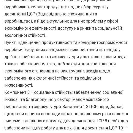
виробників харчової продукції з водних біоресурсів у
досягненні ЦСР (Відповідальне споживання та
виробництво), а й до актуальних для них проблем у сфері
економічної ефективності, доступу на ринки та соціальної й
екологічної стійкості.
Пункт Підвищення продуктивності та конкурентоспроможності
виробничо-збутових ланцюжків і використання потенціалу
дрібного рибальства та аквакультури для сталого розвитку, а
також забезпечення того, щоб заходи щодо поліпшення
економічного становища не виключали заходів щодо
забезпечення екологічної стійкості та соціальної
інклюзивності.
Компонент 3 – соціальна стійкість: забезпечення соціальної
інклюзії та благополуччя у секторі маломасштабного
рибальства та аквакультури. Завдання 1.3 ЦСР передбачає,
що країни повинні впровадити на національному рівні належні
системи соціального захисту, для досягнення ЦСР 8 необхідно
забезпечити гідну роботу для всіх, а для досягнення ЦСР 10 –