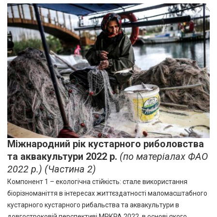
Міжнародний рік кустарного риболовства
та аквакультури 2022 р.
(по матеріалах ФАО
2022 р.) (Частина 2)
Компонент 1 – екологічна стійкість: стале використання
біорізноманіття в інтересах життєздатності маломасштабного
кустарного кустарного рибальства та аквакультури в
довгостроковій перспективі МРКРА 2022, в основі якого