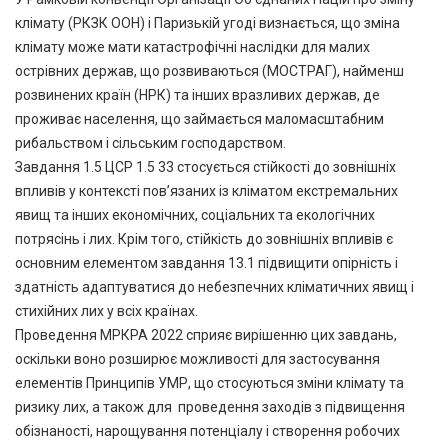
клімату (РКЗК ООН) і Паризькій угоді визнається, що зміна
клімату може мати катастрофічні наслідки для малих
острівних держав, що розвиваються (МОСТРАГ), найменш
розвинених країн (НРК) та інших вразливих держав, де
проживає населення, що займається маломасштабним
рибальством і сільським господарством.
Завдання 1.5 ЦСР 1.5 33 стосується стійкості до зовнішніх
впливів у контексті пов’язаних із кліматом екстремальних
явищ та інших економічних, соціальних та екологічних
потрясінь і лих. Крім того, стійкість до зовнішніх впливів є
основним елементом завдання 13.1 підвищити опірність і
здатність адаптуватися до небезпечних кліматичних явищ і
стихійних лих у всіх країнах.
Проведення МРКРА 2022 сприяє вирішенню цих завдань,
оскільки воно розширює можливості для застосування
елементів Принципів УМР, що стосуються зміни клімату та
ризику лих, а також для проведення заходів з підвищення
обізнаності, нарощування потенціалу і створення робочих