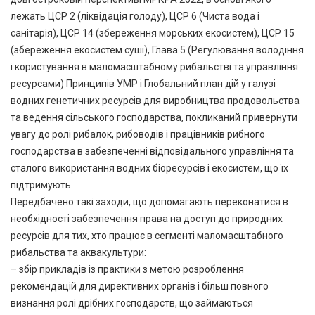
лежать ЦСР 2 (ліквідація голоду), ЦСР 6 (Чиста вода і
санітарія), ЦСР 14 (збереження морських екосистем), ЦСР 15
(збереження екосистем суші), Глава 5 (Регулювання володіння
і користування в маломасштабному рибальстві та управління
ресурсами) Принципів УМР і Глобальний план дій у галузі
водних генетичних ресурсів для виробництва продовольства
та ведення сільського господарства, покликаний привернути
увагу до ролі рибалок, рибоводів і працівників рибного
господарства в забезпеченні відповідального управління та
сталого використання водних біоресурсів і екосистем, що їх
підтримують.
Передбачено такі заходи, що допомагають переконатися в
необхідності забезпечення права на доступ до природних
ресурсів для тих, хто працює в сегменті маломасштабного
рибальства та аквакультури:
– збір прикладів із практики з метою розроблення
рекомендацій для директивних органів і більш повного
визнання ролі дрібних господарств, що займаються