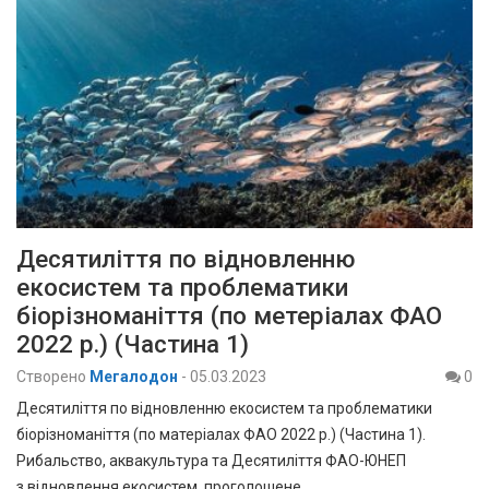
Десятиліття по відновленню
екосистем та проблематики
біорізноманіття (по метеріалах ФАО
2022 р.) (Частина 1)
Створено
Мегалодон
-
05.03.2023
0
Десятиліття по відновленню екосистем та проблематики
біорізноманіття (по матеріалах ФАО 2022 р.) (Частина 1).
Рибальство, аквакультура та Десятиліття ФАО-ЮНЕП
з відновлення екосистем, проголошене…