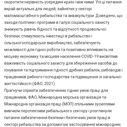
скоротити нерівність усередині країн і між ними. Усі ці питання
вкрай актуальні для людей, зайнятих у секторі
маломасштабного рибальства та аквакультури. Доведено, що
заходи політики і програми в галузі соціального захисту
знижують рівень бідності та відсутності продовольчої
безпеки, стимулюють інвестиції в рибальство і
сільськогосподарське виробництво, забезпечують
можливості для гідної роботи та позитивно впливають на
місцеву економіку та місцеве населення COVID-19 висвітлив
важливість соціального захисту для збереження засобів до
існування та підтримання гідності дрібних рибалок, рибоводів і
працівників рибного господарства та підвищення їх загальної
життєстійкості (ФАО, 2021).
Прагнучи сприяти забезпеченню гідних умов праці для
працівників, ФАО, Міжнародна морська організація та
Міжнародна організація праці (МОП) спільними зусиллями
вивчили перспективи рибальського сектору і розглянули
питання забезпечення безпеки і безпечних умов праці в
секторі рибальства за допомогою застосування міжнародних