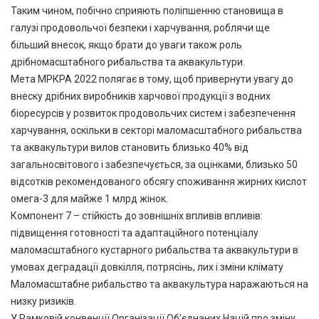
Таким чином, побічно сприяють поліпшенню становища в
галузі продовольчої безпеки і харчування, роблячи ще
більший внесок, якщо брати до уваги також роль
дрібномасштабного рибальства та аквакультури.
Мета МРКРА 2022 полягає в тому, щоб привернути увагу до
внеску дрібних виробників харчової продукції з водних
біоресурсів у розвиток продовольчих систем і забезпечення
харчування, оскільки в секторі маломасштабного рибальства
та аквакультури вилов становить близько 40% від
загальносвітового і забезпечується, за оцінками, близько 50
відсотків рекомендованого обсягу споживання жирних кислот
омега-3 для майже 1 млрд жінок.
Компонент 7 – стійкість до зовнішніх впливів впливів:
підвищення готовності та адаптаційного потенціалу
маломасштабного кустарного рибальства та аквакультури в
умовах деградації довкілля, потрясінь, лих і зміни клімату
Маломасштабне рибальство та аквакультура наражаються на
низку ризиків.
У Рамковій конвенції Організації Об’єднаних Націй про зміну