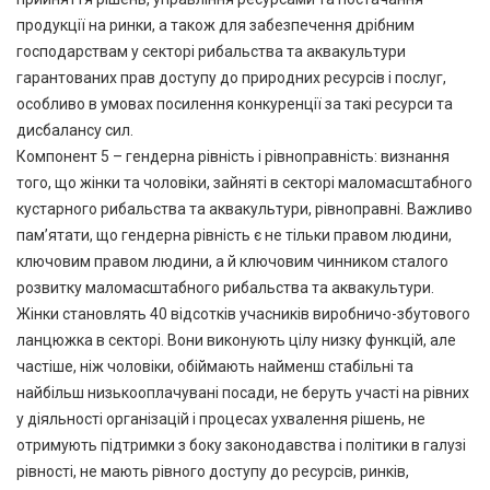
продукції на ринки, а також для забезпечення дрібним
господарствам у секторі рибальства та аквакультури
гарантованих прав доступу до природних ресурсів і послуг,
особливо в умовах посилення конкуренції за такі ресурси та
дисбалансу сил.
Компонент 5 – гендерна рівність і рівноправність: визнання
того, що жінки та чоловіки, зайняті в секторі маломасштабного
кустарного рибальства та аквакультури, рівноправні. Важливо
пам’ятати, що гендерна рівність є не тільки правом людини,
ключовим правом людини, а й ключовим чинником сталого
розвитку маломасштабного рибальства та аквакультури.
Жінки становлять 40 відсотків учасників виробничо-збутового
ланцюжка в секторі. Вони виконують цілу низку функцій, але
частіше, ніж чоловіки, обіймають найменш стабільні та
найбільш низькооплачувані посади, не беруть участі на рівних
у діяльності організацій і процесах ухвалення рішень, не
отримують підтримки з боку законодавства і політики в галузі
рівності, не мають рівного доступу до ресурсів, ринків,