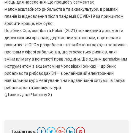
місць для населення, що працює у сегментах
маломасштабного рибальства та аквакультури, в рамках
планів із відновлення після пандемії COVID-19 за принципом
зробити краще, ніж було!.
Посібник Coo, osenba та Polain (2021) покликаний допомогти
директивним органам, державним установам, партнерам з
розвитку та ОГС у розробленні та здійсненні заходів політики і
програм у сфері рибальства, що стосуються ризиків, лих і
зміни клімату в контексті прав людини. Ще одним допоміжним
інструментом з акцентом на чоловіках і жінках – дрібних
рибалках та рибоводах 34 – є онлайновий електронний
навчальний курс Реагування на надзвичайні ситуації в галузі
рибальства та аквакультури
(Дивись далі Частину 3)
Поділитись: