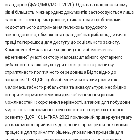
стандартів (ФАО/ІМО/МОТ, 2020). Однак на національному
рівні більшість міжнародних документів застосовуються лише
частково, і сектор, як і раніше, стикається з проблемами
недостатнього дотримання положень трудового
законодавства, обмеження прав дрібних рибалок, дитячої
праці та перешкод для доступу до соціального захисту.
Компонент 4 – загальне керівництво: забезпечення
ефективної участі сектору маломасштабного кустарного
рибальства та аквакультури в створенні та розвитку
сприятливого політичного середовища Відповідно до
завдання 10.3 ЦСР, щоб забезпечити сталий розвиток
маломасштабного рибальства та аквакультури, необхідно
створити сприятливі умови для забезпечення рівних
можливостей і скорочення нерівності, а також для побудови
мирного та інклюзивного суспільства в інтересах сталого
розвитку (ЦСР 16). МГКРА 2022 покликаний привернути увагу
до важливості прийняття доцільних, прозорих колективних
процесів для прийняття рішень, управління процесів для
прийняття рішень, управління ресурсами та постачання