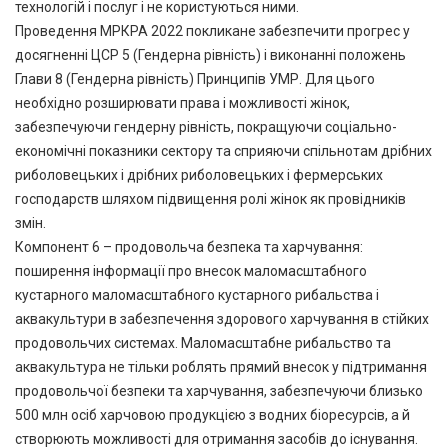
технологій і послуг і не користуються ними.
Проведення МРКРА 2022 покликане забезпечити прогрес у
досягненні ЦСР 5 (Гендерна рівність) і виконанні положень
Глави 8 (Гендерна рівність) Принципів УМР. Для цього
необхідно розширювати права і можливості жінок,
забезпечуючи гендерну рівність, покращуючи соціально-
економічні показники сектору та сприяючи спільнотам дрібних
риболовецьких і дрібних риболовецьких і фермерських
господарств шляхом підвищення ролі жінок як провідників
змін.
Компонент 6 – продовольча безпека та харчування:
поширення інформації про внесок маломасштабного
кустарного маломасштабного кустарного рибальства і
аквакультури в забезпечення здорового харчування в стійких
продовольчих системах. Маломасштабне рибальство та
аквакультура не тільки роблять прямий внесок у підтримання
продовольчої безпеки та харчування, забезпечуючи близько
500 млн осіб харчовою продукцією з водних біоресурсів, а й
створюють можливості для отримання засобів до існування.