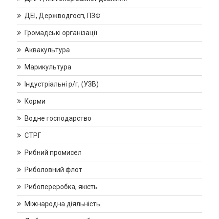
ДЕІ, Держводгосп, ПЗФ
Громадські організації
Аквакультура
Марикультура
Індустріальні р/г, (УЗВ)
Корми
Водне господарство
СТРГ
Рибний промисел
Риболовний флот
Рибопереробка, якість
Міжнародна діяльність