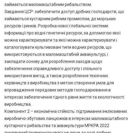
займається маломасштабним рибальством.
Завдання ЦСР: забезпечити доступ дрібних господарств, що
займаються кустарним рибним промислом, до морських
ресурсів і ринків. Розробка нової глобальної системи
інформації про водні генетичні ресурси, за допомогою якої
можна характеризувати та якої можна характеризувати і
каталогізувати культивовані типи водних ресурсів, що
використовуються в маломасштабній аквакультурі, і
закладати основу для розроблення заходів щодо
забезпечення справедливого доступу і спільного
використання вигод, а також розроблення технічних
керівництв з виробництва з метою створення умов для
впровадження передових методів господарювання в
інтересах забезпечення гідного рівня життя та екологічності
виробництва.
Компонент 2 – економічна стійкість: підтримання інклюзивних
виробничо-збутових ланцюжків в інтересах маломасштабного
кустарного рибальства та аквакультури МРКРА 2022
покликаний привернути увагу не лише до ролі дрібних