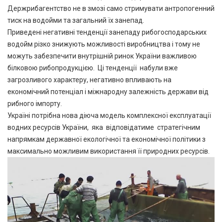
Держрибагентство не в змозі само стримувати антропогенний
тиск на водойми та загальний їх занепад.
Приведені негативні тенденції занепаду рибогосподарських
водойм різко знижують можливості виробництва і тому не
можуть забезпечити внутрішній ринок України важливою
білковою рибопродукцією. Ці тенденції набули вже
загрозливого характеру, негативно впливають на
економічний потенціал і міжнародну залежність держави від
рибного імпорту.
Україні потрібна нова діюча модель комплексної експлуатації
водних ресурсів України, яка відповідатиме стратегічним
напрямкам державної екологічної та економічної політики з
максимально можливим використання її природних ресурсів.