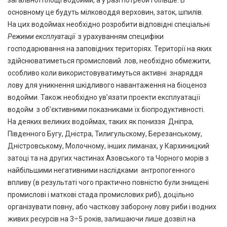
основному це будуть мілководдя верховин, заток, шпилів.
На цих водоймах необхідно розробити відповідні спеціальні
Режими експлуатації
з урахуванням специфіки
господарювання на заповідних територіях. Території на яких
здійснюватиметься промисловий лов, необхідно обмежити,
особливо коли використовуватимуться активні знаряддя
лову для уникнення шкідливого навантаження на біоценоз
водойми. Також необхідно ув’язати проекти експлуатації
водойм з об’єктивними показниками їх біопродуктивності.
На деяких великих водоймах, таких як пониззя Дніпра,
Південного Бугу, Дністра, Тилигульскому, Березанському,
Дністровському, Молочному, інших лиманах, у Кархиницкий
затоці та на других частинах Азовського та Чорного морів з
найбільшими негативними наслідками антропогенного
впливу (в результаті чого практично повністю були знищені
промислові і маткові стада промислових риб), доцільно
організувати повну, або часткову заборону лову риби і водних
живих ресурсів на 3÷5 років, залишаючи лише дозвіл на