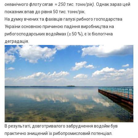
океанічного флоту сягав ≈ 250 тис. тонн/рік).
Однак зараз цей
показник впав до рівня 50 тис. тонн/рік.
На думку вчених та фахівців галузі рибного господарства
України основною причиною падіння виробництва на
рибогосподарських водоймах (≥ 50 %), є їх біологічна
деградація.
В результаті, довготривалого забруднення водойм був
практично знищений їх рибопромисловий потенціал.