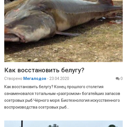
Как восстановить белугу?
Створено
Мегалодон
-
23.04.2020
0
Как восстановить белугу? Конец прошлого столетия
ознаменовался тотальным «разгромом» богатейших запасов
осетровых рыб Чёрного моря. Биотехнология искусственного
воспроизводства осетровых рыб…