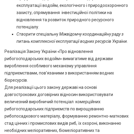
експлуатації водойм, екологічного і природоохоронного
захисту, спрямування інвестиційної політики на
відновлення та розвиток природного ресурсного
потенціалу.
Створити
спеціальну
Міжвідомчу координаційну раду з
питань комплексної експлуатації водних ресурсів України.
Реалізація Закону України «Про відновлення
рибогосподарських водойм» вимагатиме від держави
вироблення особливого механізму управління
підприємствами, пов’язаними з використанням водних
біоресурсів.
Для реалізації цього закону державі на основі
довгострокових договірних відносин використовувати
величезний виробничий потенціал комерційних
рибогосподарських підприємств по вирощуванню
рибопосадкового матеріалу, формуванню ремонтно-маткових
стад цінних і промислових видів риб, їх охороні, виконанню
необхідних меліоративних, біомеліоративних та