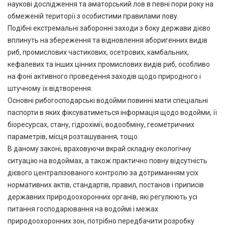
наукові дослідження та аматорський лов в певні пори року на
обмеженій території з особистими правилами лову.
Подібні екстремальні заборонні заходи з боку держави дієво
вплинуть на збереження та відновлення аборигенних видів
риб, промислових частикових, осетрових, камбальних,
кефалевих та інших цінних промислових видів риб, особливо
на фоні активного проведення заходів щодо природного і
штучному їх відтворення.
Основні рибогосподарські водойми повинні мати спеціальні
паспорти в яких фіксуватиметься інформація щодо водойми, її
біоресурсах, стану, гідрохімії, водообміну, геометричних
параметрів, місця розташування, тощо.
В даному законі, враховуючи вкрай складну екологічну
ситуацію на водоймах, а також практично повну відсутність
дієвого централізованого контролю за дотриманням усіх
нормативних актів, стандартів, правил, постанов і приписів
державних природоохоронних органів, які регулюють усі
питання господарювання на водоймі і межах
природоохоронних зон, потрібно передбачити розробку