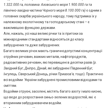
1.322.000 га, половина Азовського моря 1.900.000 га та
північно-західна частина Чорного моря 8.100.000 га)
є одним з
головних скарбів українського народу, тому підтримка їх у
належному екологічному та господарському стані – є
важливішою функцією держави.
Але, нажаль, усі наші великі річки та їх притоки за
міжнародними стандартами відносяться до класу
забруднених та дуже забруднених.
Багато великих річок мають граничнодопустимі концентрації
отруйних речовин, важких металів, нафтопродуктів,
радіоактивних речовин, які перевищені в десятки разів
(р.
Західний Буг, Дніпро, Дунай, які забруднені Південний Буг,
Інгулець, Сіверський Донець, річки Приазов’я, тощо
). Практично
всі водойми України забруднені промисловими відходами та
сміттям.
Водойми отруєні, засолені, містять багато азоту і мало кисню,
що веде до розростання синьо-зелених водоростей, які є
вторинним забруднювачем водойм.