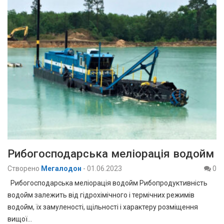
Рибогосподарська меліорація водойм
Створено
Мегалодон
-
01.06.2023
0
Рибогосподарська меліорація водойм Рибопродуктивність
водойм залежить від гідрохімічного і термічних режимів
водойм, їх замуленості, щільності і характеру розміщення
вищої…