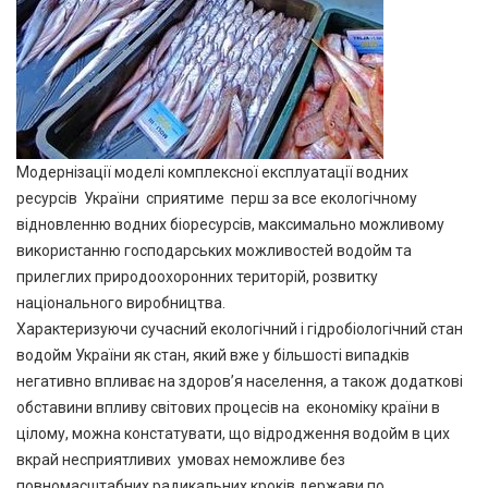
Модернізації моделі комплексної експлуатації водних
ресурсів України сприятиме перш за все екологічному
відновленню водних біоресурсів, максимально можливому
використанню господарських можливостей водойм та
прилеглих природоохоронних територій, розвитку
національного виробництва.
Характеризуючи сучасний екологічний і гідробіологічний стан
водойм України як стан, який вже у більшості випадків
негативно впливає на здоров’я населення, а також додаткові
обставини впливу світових процесів на економіку країни в
цілому, можна констатувати, що відродження водойм в цих
вкрай несприятливих умовах неможливе без
повномасштабних радикальних кроків держави по