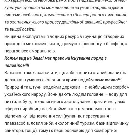
Ліквідація екологічної безграмотності і підвищення екологічної
культури суспільства можливі лише за умов створення дієвої
системи всебічного, комплексного і безперервного виховання
та охоплення усього процесу дошкільної, шкільної, професійної
та вищої освіти.
Нищівна експлуатація водних ресурсів і руйнація створених
природою механізмів, які підтримують рівновагу в біосфері, є
перш за все аморальною.
Кожен вид на Землі має право на існування поряд з
чоловіком!!!
Важливо також зазначити, що забезпечити сталий розвиток
держави в умовах екологічної кризи водойм
неможливо!!!
Природні та штучні водойми держави – є найбільшим скарбом
українського народу. Вони дають людям головне: – воду для
пиття, побуту, технологічного застосування практично у всіх
сферах виробництва. Водойми є місцем різноманітного
відпочинку і відновлення сил (купання, пересування
плавзасобів, ловля риби, екологічний туризм, бази відпочинку,
санаторії, тощо), тому і є першоосновою для комфортної