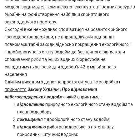
модернізації моделі комплексної експлуатації водних ресурсів
України на фоні створення найбільш сприятливого
законодавчого простору.
Сьогодні вже неможливо сподіватися на розвиток рибного
господарства держави, не впроваджуючи відповідні
повномасштабні заходи відносно покращення екологічного і
гідробіологічного стану водойм до безпечного рівня, коли
споживання риби та інших водних біоресурсів не
складатимуть загрози для здоров’я 42-х мільйонного
населення.
Єдиним виходом з даної непростої ситуації є
розробка і
прийняття
Закону України
«
Про відновлення
рибогосподарських водойм»
, який сприятиме:
відновленню
природного екологічного стану водойм та
площ водозбору;
покращення
гідробіологічного стану водойм;
відродженню
рибогосподарського потенціалу
природних і штучних водойм;