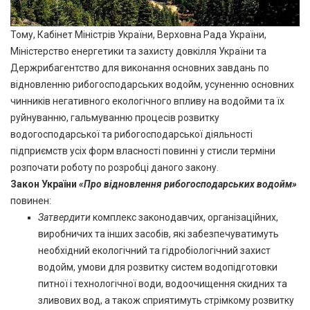
Тому, Кабінет Міністрів України, Верховна Рада України,
Міністерство енергетики та захисту довкілля України та
Держрибагентство для виконання основних завдань по
відновленню рибогосподарських водойм, усуненню основних
чинників негативного екологічного впливу на водойми та їх
руйнуванню, гальмуванню процесів розвитку
водогосподарської та рибогосподарської діяльності
підприємств усіх форм власності повинні у стисли терміни
розпочати роботу по розробці даного закону.
Закон України
«
Про відновлення рибогосподарських водойм»
повинен:
Затвердити
комплекс законодавчих, організаційних,
виробничих та інших засобів, які забезпечуватимуть
необхідний екологічний та гідробіологічний захист
водойм, умови для розвитку систем водопідготовки
питної і технологічної води, водоочищення скидних та
зливових вод, а також сприятимуть стрімкому розвитку