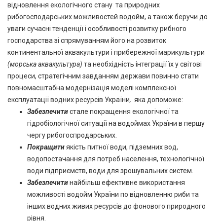
відновлення екологічного стану та природних
рибогосподарських можливостей водойм, а також беручи до
уваги сучасні тенденції і особливості розвитку рибного
господарства зі спрямуванням його на розвиток
континентальної аквакультури і прибережної марикультури
(морська аквакультура)
та необхідність інтеграції їх у світові
процеси, стратегічним завданням держави повинно стати
повномасштабна модернізація моделі комплексної
експлуатації водних ресурсів України
,
яка допоможе:
Забезпечити
стале покращення екологічної та
гідробіологічної ситуації на водоймах України в першу
чергу рибогоспродарських.
Покращити
якість питної води, підземних вод,
водопостачання для потреб населення, технологічної
води підприємств, води для зрошувальних систем.
Забезпечити
найбільш ефективне використання
можливості водойм України по відновленню риби та
інших водних живих ресурсів до фонового природного
рівня.