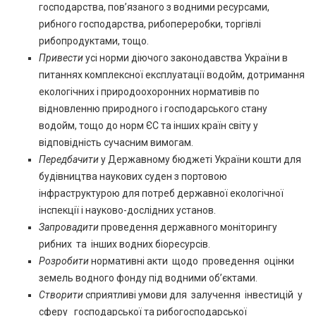
господарства, пов’язаного з водними ресурсами,
рибного господарства, рибопереробки, торгівлі
рибопродуктами, тощо.
Привести
усі норми діючого законодавства України в
питаннях комплексної експлуатації водойм, дотримання
екологічних і природоохоронних нормативів по
відновленню природного і господарського стану
водойм, тощо до норм ЄС та інших країн світу у
відповідність сучасним вимогам.
Передбачити
у Державному бюджеті України кошти для
будівництва наукових суден з портовою
інфраструктурою для потреб державної екологічної
інспекції і науково-дослідних установ.
Запровадити
проведення державного моніторингу
рибних та інших водних біоресурсів.
Розробити
нормативні акти щодо проведення оцінки
земель водного фонду під водними об’єктами.
Створити
сприятливі умови для залучення інвестицій у
сферу господарської та рибогосподарської