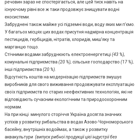
речовин зараз не спостерігається, але цей тиск навіть на
існуючому рівні все ж таки продовжує знищувати водні
екосистеми.
Забруднені також майже усі підземні води, воду яких ми п’ємо.
У багатьох місцях цих водах присутня надмірна концентрація
пестицидів, гербіцидів, нітратів, хлоридів, миш’яку та
марганцю тощо.
Стічними водами забруднюють електроенергетиці
(43 %),
комунальні підприємства
(20 %),
сільське господарство
(17 %),
інші підприємства
(20 %).
Відсутність коштів на модернізацію підприємств змушує
виробників для свого виживання продовжувати експлуатацію
своїх підприємств по старих неефективних технологіях, які не
відповідають сучасним екологічним та природоохоронним
нормам.
На при кінці минулого сторіччя Україна досягла значних
успіхів у розвитку рибальства в водах Азово-Чорноморського
басейну, внутрішніх водоймах, а також у розвитку
аквакультури
(випуск рибної продукції цієї індустрії без