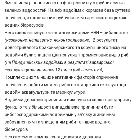
Зменшився рівень кисню на фоні розвитку отруйних синьо-
зелених водоростей. На всіх водоймах кормова база суттєво
порушена, з одночасним руйнуванням харчових ланцюжків
водних біоресурсів.
Негативно вплинуло на водні екосистеми ННН – рибальство
(незаконне, непідзвітне, неконтрольоване).
В результаті
довготривалого браконьєрського та корупційного тиску на
водойми були знищені цілі популяції промислових видів риб
(на Придунайських водоймах в результаті варварської
експлуатації залишилося 12 видів риб замість 54)
.
Комплекс цих та інших негативних факторів спричинив
порушення роботи моделі рибогосподарської експлуатації
водойм аквакультури та марикультури.
Водойми держави припинили виконувати свою господарську
функцію та у більшості випадків вже припинили бути
рибогосподарськими водоймами у зв’язку зі значним
забрудненням та знищенням риби та інших водних
біоресурсів.
Без системної комплексної допомоги держави