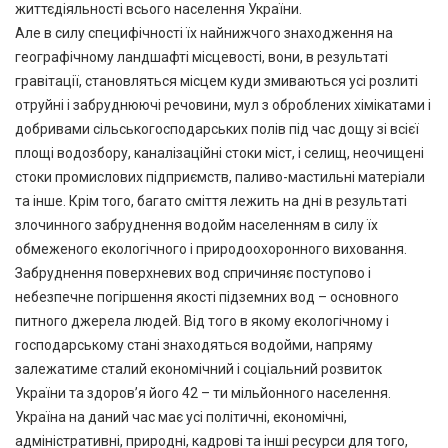
життєдіяльності всього населення України.
Але в силу специфічності їх найнижчого знаходження на
географічному ландшафті місцевості, вони, в результаті
гравітації, становляться місцем куди змиваються усі розлиті
отруйні і забруднюючі речовини, мул з оброблених хімікатами і
добривами сільськогосподарських полів під час дощу зі всієї
площі водозбору, каналізаційні стоки міст, і селищ, неочищені
стоки промислових підприємств, паливо-мастильні матеріали
та інше. Крім того, багато сміття лежить на дні в результаті
злочинного забруднення водойм населенням в силу їх
обмеженого екологічного і природоохоронного виховання.
Забруднення поверхневих вод спричиняє поступово і
небезпечне погіршення якості підземних вод – основного
питного джерела людей. Від того в якому екологічному і
господарському стані знаходяться водойми, напряму
залежатиме сталий економічний і соціальний розвиток
України та здоров’я його 42 – ти мільйонного населення.
Україна на даний час має усі політичні, економічні,
адміністративні, природні, кадрові та інші ресурси для того,