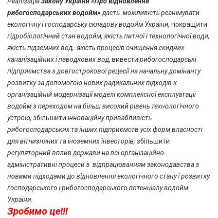
Реалізація
Закону України «Про відновлення
рибогосподарських водойм»
дасть можливість реанімувати
екологічну і господарську складову водойм України,
покращити
гідробіологічний стан водойм, якість питної і технологічної води,
якість підземних вод, якість процесів очищення скидних
каналізаційних і паводкових вод
, вивести
рибогосподарські
підприємства з довгострокової рецесії на начальну домінанту
розвитку за допомогою нових радикальних підходів к
організаційній модернізації моделі комплексної експлуатації
водойм з переходом на більш високий рівень технологічного
устрою,
збільшити
інноваційну привабливість
рибогосподарських та інших підприємств усіх форм власності
для вітчизняних та іноземних інвесторів,
збільшити
регуляторний вплив держави на всі організаційно-
адміністративні процеси з відпрацюванням законодавства з
новими підходами до відновлення екологічного стану і розвитку
господарського і рибогосподарського потенціалу водойм
України.
Зробимо це!!!