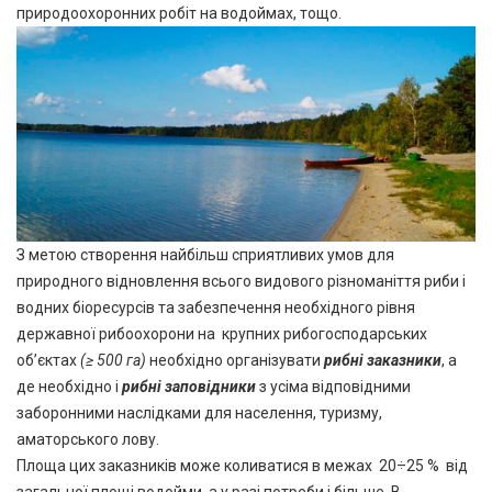
природоохоронних робіт на водоймах, тощо.
З метою створення найбільш сприятливих умов для
природного відновлення всього видового різноманіття риби і
водних біоресурсів та забезпечення необхідного рівня
державної рибоохорони на крупних рибогосподарських
об’єктах
(≥ 500 га)
необхідно організувати
рибні заказники
, а
де необхідно і
рибні заповідники
з усіма відповідними
заборонними наслідками для населення, туризму,
аматорського лову.
Площа цих заказників може коливатися в межах 20÷25 % від
загальної площі водойми, а у разі потреби і більше. В