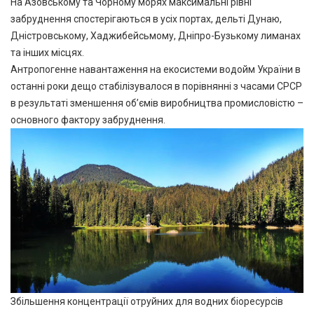
На Азовському та Чорному морях максимальні рівні
забруднення спостерігаються в усіх портах, дельті Дунаю,
Дністровському, Хаджибейсьмому, Дніпро-Бузькому лиманах
та інших місцях.
Антропогенне навантаження на екосистеми водойм України в
останні роки дещо стабілізувалося в порівнянні з часами СРСР
в результаті зменшення об’ємів виробництва промисловістю –
основного фактору забруднення.
Збільшення концентрації отруйних для водних біоресурсів