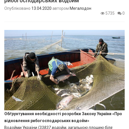
рибогосподарських водойм”
Опубліковано
13.04.2020
автором
Мегалодон
5735
0
Обґрунтування необхідності розробки Закону України «Про
відновлення рибогосподарських водойм»
Водойми України
(33837 водойм, загальною площею біля