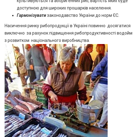
культивуються та аборигенних риб, вартість яких буде
доступною для широких прошарків населення.
Гармонізувати
законодавство України до норм ЄС.
Насичення ринку рибопродукції в Україні повинно досягатися
виключно за рахунок підвищення рибопродуктивності водойм
з розвитком національного виробництва.