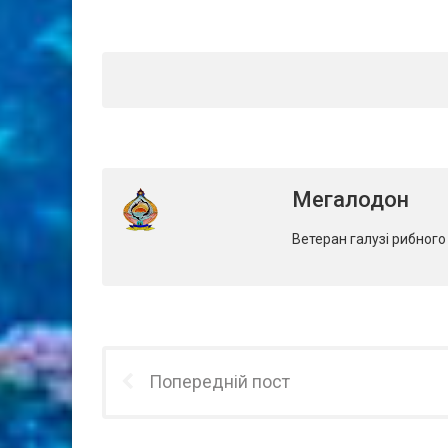
Мегалодон
Ветеран галузі рибног
Попередній пост