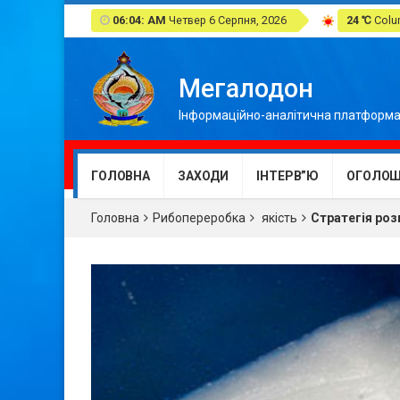
06:04: AM
Четвер 6 Серпня, 2026
24 ℃
Colum
Мегалодон
Інформаційно-аналітична платформа
ГОЛОВНА
ЗАХОДИ
ІНТЕРВ”Ю
ОГОЛОШ
Головна
Рибопереробка
якість
Стратегія роз