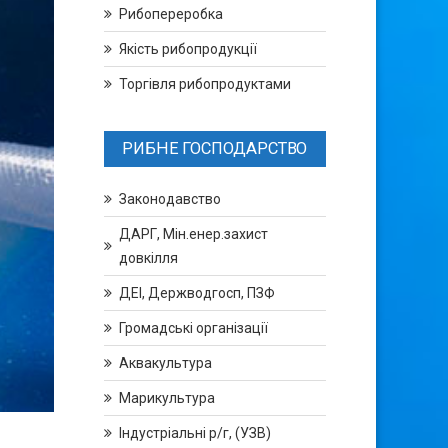
Рибопереробка
Якість рибопродукції
Торгівля рибопродуктами
РИБНЕ ГОСПОДАРСТВО
Законодавство
ДАРГ, Мін.енер.захист
довкілля
ДЕІ, Держводгосп, ПЗФ
Громадські організації
Аквакультура
Марикультура
Індустріальні р/г, (УЗВ)