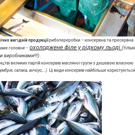
чно вигідній продукції
рибопереробки – консервна та пресервна
охолоджене філе у рідкому льоді
(
тільк
 саме головне –
и виробниками!!!)
.
ицтві великих партій консервів масляної групи з дешевою власною
умбрія, салака, анчоус,…).
Ці види консервів найбільше користуютьс