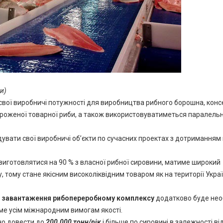
ти)
свої виробничі потужності для виробництва рибного борошна, консе
роженої товарної риби, а також використовуватиметься паралель
дувати свої виробничі об’єкти по сучасних проектах з дотриманням 
иготовлятися на 90 % з власної рибної сировини, матиме широкий
тому стане якісним високоліквідним товаром як на території Україн
го завантаження рибопереробному комплексу
додатково буде нео
име усім міжнародним вимогам якості.
но довести до
200.000 тонн/рік
і більше по сировині в залежності ві