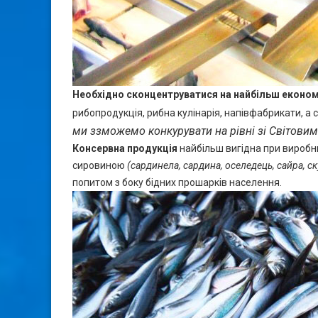
Необхідно сконцентруватися на найбільш економі
рибопродукція, рибна кулінарія, напівфабрикати, а
ми ззможемо конкурувати на рівні зі Світовим
Консервна продукція
найбільш вигідна при виробн
сировиною
(сардинела, сардина, оселедець, сайра, ск
попитом з боку бідних прошарків населення.