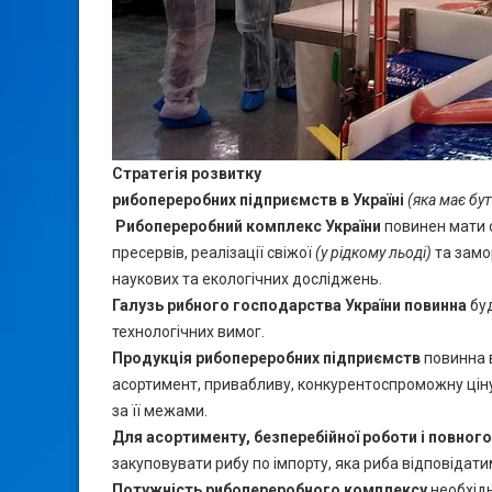
Стратегія розвитку
рибопереробних підприємств в Україні
(яка має бу
Рибопереробний комплекс України
повинен мати 
пресервів, реалізації свіжої
(у рідкому льоді)
та замо
наукових та екологічних досліджень.
Галузь рибного господарства України повинна
бу
технологічних вимог.
Продукція рибопереробних підприємств
повинна в
асортимент, привабливу, конкурентоспроможну ціну, 
за її межами.
Для асортименту, безперебійної роботи і повно
закуповувати рибу по імпорту, яка риба відповідат
Потужність рибопереробного комплексу
необхід