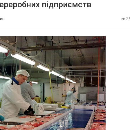
переробних підприємств
он
3