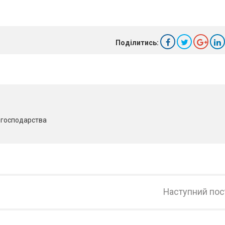
Поділитись:
о господарства
Наступний пос