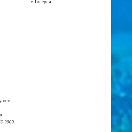
Галерея
зувати
на
SO-9000,