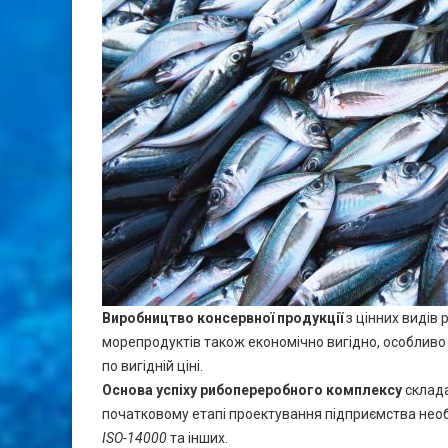
Виробництво консервної продукції
з цінних видів 
морепродуктів також економічно вигідно, особливо к
по вигідній ціні.
Основа успіху рибопереробного комплексу
склада
початковому етапі проектування підприємства нео
ISO-14000
та інших.