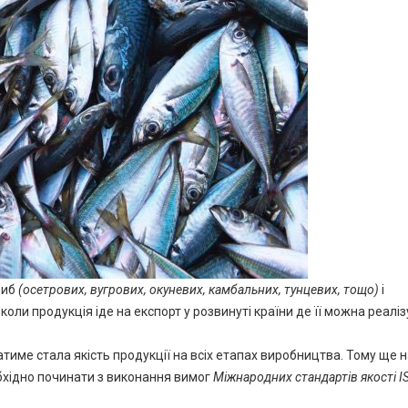
риб
(осетрових, вугрових, окуневих, камбальних, тунцевих, тощо)
і
оли продукція іде на експорт у розвинуті країни де її можна реалі
тиме стала якість продукції на всіх етапах виробництва. Тому ще 
бхідно починати з виконання вимог
Міжнародних стандартів якості
I