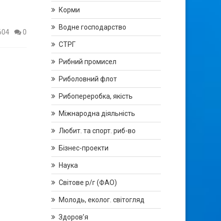
Корми
Водне господарство
604
0
СТРГ
Рибний промисел
Риболовний флот
Рибопереробка, якість
Міжнародна діяльність
Любит. та спорт. риб-во
Бізнес-проекти
Наука
Світове р/г (ФАО)
Молодь, еколог. світогляд
Здоров’я