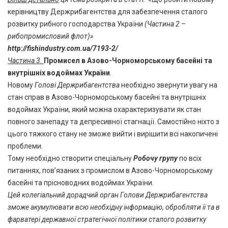
керівництву Держрибагентства для забезпечення сталого
розвитку рибного господарства України
(Частина 2 –
рибопромисловий флот)»
http://fishindustry.com.ua/7193-2/
Частина 3.
П
ромисел в Азово-Чорноморському басейні та
внутрішніх водоймах України
.
Новому
Голові Держрибагентства
необхідно звернути увагу на
стан справ в Азово-Чорноморському басейні та внутрішніх
водоймах України, який можна охарактеризувати як стан
повного занепаду та депресивної стагнації. Самостійно ніхто з
цього тяжкого стану не зможе вийти і вирішити всі накопичені
проблеми.
Тому необхідно створити спеціальну
Робочу групу
по всіх
питаннях, пов’язаних з промислом в Азово-Чорноморському
басейні та прісноводних водоймах України.
Цей колегіальний дорадчий орган Голови Держрибагентства
зможе акумулювати всю необхідну інформацію, обробляти її та в
фарватері державної стратегічної політики сталого розвитку