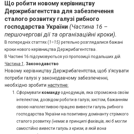
Що робити новому керівництву
Держрибагентства для забезпечення
сталого розвитку галузі рибного
господарства України
(Частина 16 –
першочергові дії та організаційні кроки).
В попередніх статтях (
1÷15)
ретельно розглядалися бажані
кроки нового керівництва Держрибагентства .
В Частині 16 підсумовуються усі пропозиції подальших дій.
Частина 1
. Законодавство
Новому керівництву Держрибагентства, щоб з’ясувати
потреби галузі у законодавчому забезпеченні,
необхідно зробити
наступне:
Сформувати
команду
однодумців, яка спроможна своїм
інтелектом, досвідом роботи в галузі, хистом, бажанням
своєю наполегливою працею вивести галузь рибного
господарства України на позитивну домінанту стрімкого
сталого розвитку
(немає в принципі фахівців, які б могли
самостійно вивести галузь з кризи, в якій вона