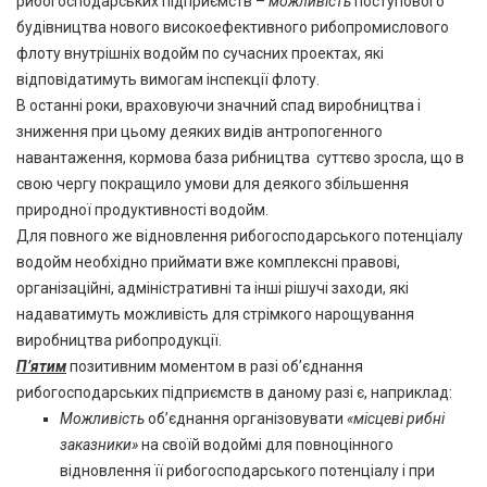
рибогосподарських підприємств –
можливість
поступового
будівництва нового високоефективного рибопромислового
флоту внутрішніх водойм по сучасних проектах, які
відповідатимуть вимогам інспекції флоту.
В останні роки, враховуючи значний спад виробництва і
зниження при цьому деяких видів антропогенного
навантаження, кормова база рибництва суттєво зросла, що в
свою чергу покращило умови для деякого збільшення
природної продуктивності водойм.
Для повного же відновлення рибогосподарського потенціалу
водойм необхідно приймати вже комплексні правові,
організаційні, адміністративні та інші рішучі заходи, які
надаватимуть можливість для стрімкого нарощування
виробництва рибопродукції.
П’ятим
позитивним моментом в разі об’єднання
рибогосподарських підприємств в даному разі є, наприклад:
Можливість
об’єднання організовувати
«місцеві рибні
заказники»
на своїй водоймі для повноцінного
відновлення її рибогосподарського потенціалу і при