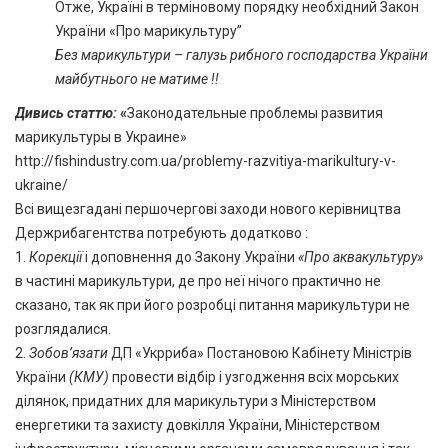
Отже, Україні в терміновому порядку необхідний Закон
України «Про марикультуру”
Без марикультури – галузь рибного господарства України
майбутнього не матиме !!
Дивись статтю:
«
Законодательные проблемы развития
марикультуры в Украине»
http://fishindustry.com.ua/problemy-razvitiya-marikultury-v-
ukraine/
Всі вищезгадані першочергові заходи нового керівництва
Держрибагентства потребують додатково :
1.
Корекції
і доповнення до Закону України
«Про аквакультуру»
в частині марикультури, де про неї нічого практично не
сказано, так як при його розробці питання марикультури не
розглядалися.
2.
Зобов’язати
ДП «Укрриба» Постановою Кабінету Міністрів
України
(КМУ)
провести відбір і узгодження всіх морських
ділянок, придатних для марикультури з Міністерством
енергетики та захисту довкілля України, Міністерством