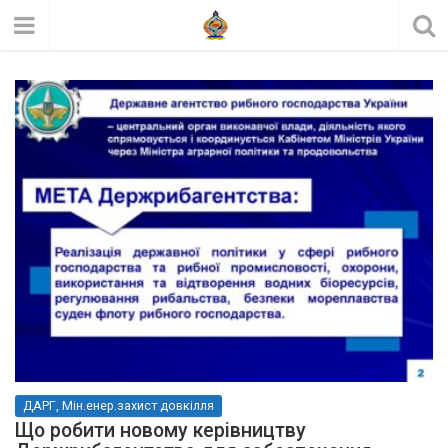
ДАРГ, Мін.енер.захист довкілля
Що робити новому керівництву