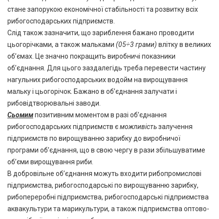
стане запорукою економічної стабільності та розвитку всіх
рибогосподарських підприємств.
Слід також зазначити, що зариблення бажано проводити
цьогорічками, а також мальками
(05÷3 грами)
влітку в великих
об’ємах. Це значно покращить виробничі показники
об’єднання. Для цього заздалегідь треба перевести частину
нагульних рибогосподарських водойм на вирощування
мальку і цьогорічок. Бажано в об’єднання залучати і
рибовідтворювальні заводи.
Сьомим
позитивним моментом в разі об’єднання
рибогосподарських підприємств є
можливість
залучення
підприємств по вирощуванню зарибку до виробничої
програми об’єднання, що в свою чергу в рази збільшуватиме
об’єми вирощування риби.
В добровільне об’єднання можуть входити рибопромислові
підприємства, рибогосподарські по вирощуванню зарибку,
рибопереробні підприємства, рибогосподарські підприємства
аквакультури та марикультури, а також підприємства оптово-