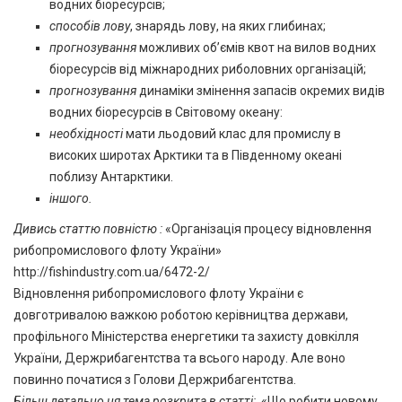
водних біоресурсів;
способів лову
, знарядь лову, на яких глибинах;
прогнозування
можливих об’ємів квот на вилов водних
біоресурсів від міжнародних риболовних організацій;
прогнозування
динаміки змінення запасів окремих видів
водних біоресурсів в Світовому океану:
необхідності
мати льодовий клас для промислу в
високих широтах Арктики та в Південному океані
поблизу Антарктики.
іншого.
Дивись статтю повністю :
«Організація процесу відновлення
рибопромислового флоту України»
http://fishindustry.com.ua/6472-2/
Відновлення рибопромислового флоту України є
довготривалою важкою роботою керівництва держави,
профільного Міністерства енергетики та захисту довкілля
України, Держрибагентства та всього народу. Але воно
повинно початися з Голови Держрибагентства.
Більш детально
ця тема розкрита в статті:
«Що робити новому