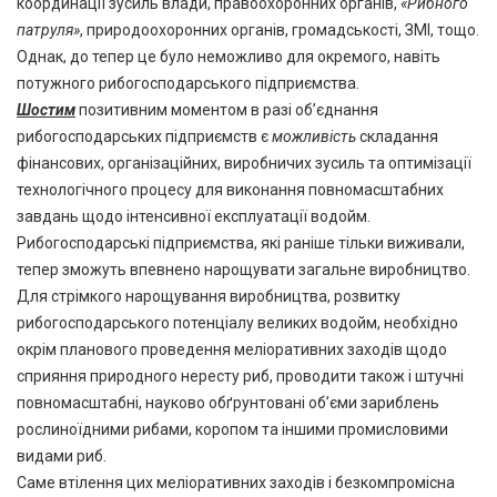
координації зусиль влади, правоохоронних органів,
«Рибного
патруля»
, природоохоронних органів, громадськості, ЗМІ, тощо.
Однак, до тепер це було неможливо для окремого, навіть
потужного рибогосподарського підприємства.
Шостим
позитивним моментом в разі об’єднання
рибогосподарських підприємств є
можливість
складання
фінансових, організаційних, виробничих зусиль та оптимізації
технологічного процесу для виконання повномасштабних
завдань щодо інтенсивної експлуатації водойм.
Рибогосподарські підприємства, які раніше тільки виживали,
тепер зможуть впевнено нарощувати загальне виробництво.
Для стрімкого нарощування виробництва, розвитку
рибогосподарського потенціалу великих водойм, необхідно
окрім планового проведення меліоративних заходів щодо
сприяння природного нересту риб, проводити також і штучні
повномасштабні, науково обґрунтовані об’єми зариблень
рослиноїдними рибами, коропом та іншими промисловими
видами риб.
Саме втілення цих меліоративних заходів і безкомпромісна