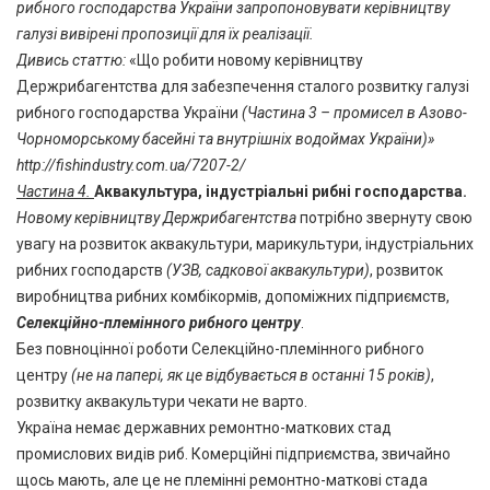
рибного господарства України запропоновувати керівництву
галузі вивірені пропозиції для їх реалізації.
Дивись статтю:
«Що робити новому керівництву
Держрибагентства для забезпечення сталого розвитку галузі
рибного господарства України
(Частина 3 – промисел в Азово-
Чорноморському басейні та внутрішніх водоймах України)»
http://fishindustry.com.ua/7207-2/
Частина 4.
Аквакультура, індустріальні рибні господарства.
Новому керівництву Держрибагентства
потрібно звернуту свою
увагу на розвиток аквакультури, марикультури, індустріальних
рибних господарств
(УЗВ, садкової аквакультури)
, розвиток
виробництва рибних комбікормів, допоміжних підприємств,
Селекційно-племінного рибного центру
.
Без повноцінної роботи Селекційно-племінного рибного
центру
(не на папері, як це відбувається в останні 15 років)
,
розвитку аквакультури чекати не варто.
Україна немає державних ремонтно-маткових стад
промислових видів риб. Комерційні підприємства, звичайно
щось мають, але це не племінні ремонтно-маткові стада