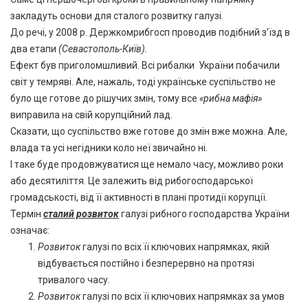
закладуть основи для сталого розвитку галузі.
До речі, у 2008 р. Держкомрибгосп проводив подібний з’їзд в
два етапи
(Севастополь-Київ).
Ефект був приголомшливий. Всі рибалки України побачили
світ у темряві. Але, нажаль, тоді українське суспільство не
було ще готове до рішучих змін, тому все
«рибна мафія»
виправила на свій корупційний лад.
Сказати, що суспільство вже готове до змін вже можна. Але,
влада та усі негідники коло неї звичайно ні.
І таке буде продовжуватися ще немало часу, можливо роки
або десятиліття. Це залежить від рибогосподарської
громадськості, від її активності в плані протидії корупції.
Термін
сталий розвиток
галузі рибного господарства України
означає:
Розвиток
галузі по всіх її ключових напрямках, якій
відбувається постійно і безперервно на протязі
тривалого часу.
Розвиток
галузі по всіх її ключових напрямках за умов