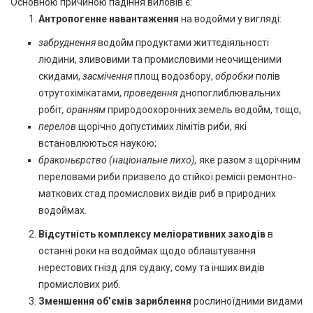
Основною причиною падіння виловів є:
Антропогенне навантаження
на водойми у вигляді:
забруднення
водойм продуктами життєдіяльності
людини, зливовими та промисловими неочищеними
скидами,
засмічення
площ водозбору,
обробки
полів
отрутохімікатами,
проведення
днопоглиблювальних
робіт
, оранням
природоохоронних земель водойм, тощо;
перелов
щорічно допустимих лімітів риби, які
встановлюються наукою;
браконьєрство (національне лихо),
яке разом з щорічним
переловами риби призвело до стійкої ремісії ремонтно-
маткових стад промислових видів риб в природних
водоймах.
Відсутність комплексу меліоративних заходів
в
останні роки на водоймах щодо облаштування
нерестових гнізд для судаку, сому та інших видів
промислових риб.
Зменшення об’ємів зариблення
рослиноїдними видами