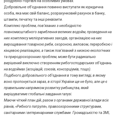
роздрібної торгівлі на особливих умовах.
Добровільне об’єднання повинно виступати як юридична
особа, яка має свій баланс, розрахунковий рахунок в банку,
штампи, печатку та інші реквізити.
Комплекс проблем, пов’язаних з необхідністю
повномасштабного зариблення великих водойм, проведення на
них комплексу меліоративних заходів, організацією на них
вирощування товарною риби, охороною, виловом, переробкою і
кінцевою реалізацією, а також пов’язаний з низкою екологічних
та природоохоронних проблем, може бути радикально
вирішений виключно створенням рибогосподарських об’єднань
на водоймах (асоціацій, союзів, консорціумів, тощо).
Подібного добровільного об’єднання в тому вигляді, в якому
воно пропонується зараз, в історії України ще не було, але це є
правильним напрямком розвитку рибництва, який
вирішуватиме глобальні завдання галузі.
Маючи чіткий план дій, разом з органами державної влади всіх
рівнів, «Рибного патруля», правоохоронними структурами,
санітарними і ветеринарними службами. Громадськістю та ЗМІ,