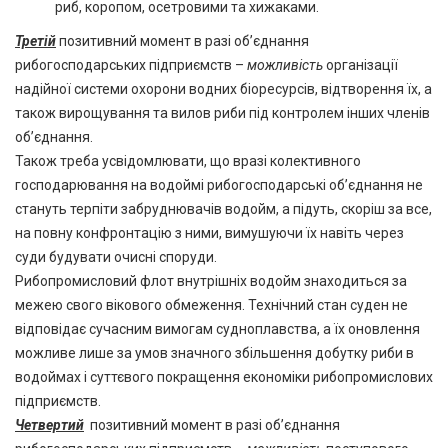
риб, коропом, осетровими та хижаками.
Третій
позитивний момент в разі об’єднання
рибогосподарських підприємств –
можливість
організації
надійної системи охорони водних біоресурсів, відтворення їх, а
також вирощування та вилов риби під контролем інших членів
об’єднання.
Також треба усвідомлювати, що вразі колективного
господарювання на водоймі рибогосподарські об’єднання не
стануть терпіти забруднювачів водойм, а підуть, скоріш за все,
на повну конфронтацію з ними, вимушуючи їх навіть через
суди будувати очисні споруди.
Рибопромисловий флот внутрішніх водойм знаходиться за
межею свого вікового обмеження. Технічний стан суден не
відповідає сучасним вимогам судноплавства, а їх оновлення
можливе лише за умов значного збільшення добутку риби в
водоймах і суттєвого покращення економіки рибопромислових
підприємств.
Четвертий
позитивний момент в разі об’єднання