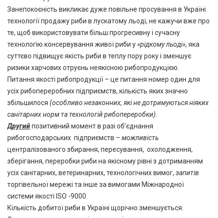
Занепокоєність викликає дуже повільне просування в Україні
технології продажу риби в лускатому льоді, не кажучи вже про
те, щоб використовувати більш прогресивну і сучасну
технологію консервування живої риби у
«рідкому льоді»
, яка
суттєво підвищує якість риби в теплу пору року і зменшує
ризики харчових отруєнь неякісною рибопродукцією.
Питання якості рибопродукції – це питання номер один для
усіх рибопереробних підприємств, кількість яких значно
збільшилося
(особливо незаконних, які не дотримуються ніяких
санітарних норм та технологій рибопереробки).
Другий
позитивний момент в разі об’єднання
рибогосподарських підприємств –
можливість
централізованого збирання, пересування, охолодження,
зберігання, переробки риби на якісному рівні з дотриманням
усіх санітарних, ветеринарних, технологічних вимог,
запитів
торгівельної мережі та інше за вимогами Міжнародної
системи якості ISO -9000.
Кількість добитої риби в Україні щорічно зменшується.