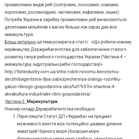
промислових видів риб
(осетрових, лососевих, сомових,
коропових, рослиноїдних, частикових, кефалевих, інших).
Потреби України в зарибку промислових риб вичислюється
десятками мільйонів х вагою більше ніж зараз дає вся
аквакультура.
Більш детально
ця тема розкрита в статті:
«Що робити новому
керівництву Держрибагентства для забезпечення сталого
розвитку галузі рибного господарства України
(Частина 4 –
аквакультура, індустріальні рибні господарства)»
http://fishindustry.com.ua/shho-robiti-novomu-kerivnictvu-
derzhribagentstva-dlya-zabezpechennya-stalogo-rozvitku-
galuzi-ribnogo-gospodarstva-ukra%d1%97ni-chastina-4-
akvakultura-industrialni-ribni-gospodarstva/
Частина 5.
Марикультура.
Новому складу Держрибагентства
необхідно:
Переглянути
Статут ДП «Укрриба» на предмет
можливості взяття всіх потенційно цікавих ділянок
акваторій Чорного моря
(Азовське море
безперспективно через малу глибину, недостатньою