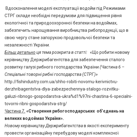
Вдосконалення моделі експлуатації водойм під Режимами
СТРГ складе необхідні передумови для підвищення рівня
екологічної та природоохоронної безпеки на водоймах,
забезпечить нарощування виробництва рибопродукції, що в
свою чергу стане запорукою продовольчої безпеки та
незалежності України.
Більш детально
ця тема розкрита в статті:
«Що робити новому
керівництву Держрибагентства для забезпечення сталого
розвитку галузі рибного господарства України
(Частина 6 –
Спеціальні товорні рибні господарства (СТРГ)»
http://fishindustry.com.ua/shho-robiti-novomu-kerivnictvu-
derzhribagentstva-dlya-zabezpechennya-stalogo-rozvitku-
galuzi-ribnogo-gospodarstva-ukra%d1%97ni-chastina-6-specialni-
tovorni-ribni-gospodarstva-strg/
Частина 7.
«Створення рибогосподарських об’єднань на
великих водоймах України».
Новому керівництву Держрибагентства
в якості експерименту
провести організаційну перебудову моделі комплексної