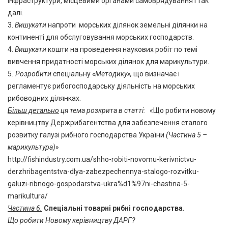
інфраструктури, місцевими органами самоврядування і так
далі.
3.
Вишукати
напроти морських ділянок земельні ділянки на
континенті для обслуговування морських господарств.
4.
Вишукати
кошти на проведення наукових робіт по темі
вивчення придатності морських ділянок для марикультури.
5
. Розробити
спеціальну
«Методику»,
що визначає і
регламентує рибогосподарську діяльність на морських
рибоводних ділянках.
Більш детально
ця тема розкрита в статті:
«Що робити новому
керівництву Держрибагентства для забезпечення сталого
розвитку галузі рибного господарства України
(Частина 5 –
марикультура)»
http://fishindustry.com.ua/shho-robiti-novomu-kerivnictvu-
derzhribagentstva-dlya-zabezpechennya-stalogo-rozvitku-
galuzi-ribnogo-gospodarstva-ukra%d1%97ni-chastina-5-
marikultura/
Частина 6.
Спеціальні товарні рибні господарства.
Що робити Новому керівництву ДАРГ?