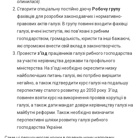
опинилася).
Створити
спеціальну постійно діючу
Робочу групу
фахівців для розробки законодавчих і нормативно-
правових актів галузі. В групу повинні входити фахівці
галузі, вчені інститутів, які пов’язані з рибним
господарством, громадськість, юристи та інші бажаючі,
які спроможні внести свій вклад в законотворчість.
Провести
з’їзд
працівників галузі рибного господарства
за участю керівництва держави та профільного
міністерства. На з’їзді необхідно окреслити низку
найболючіших питань галузі, які потрібно вирішити
негайно, а також підтвердити курс галузі на подальшу
перспективу сталого розвитку до 2050 року. З’їзд
повинен взяти курс на викорінення проявів корупції в
галузі, а також дати мандат довіри керівництву галузі на
майбутні реформи. Також необхідно визначити
перспективні шляхи розвитку галузі рибного
господарства України.
Саме ці першочергові кроки в правильному напрямку