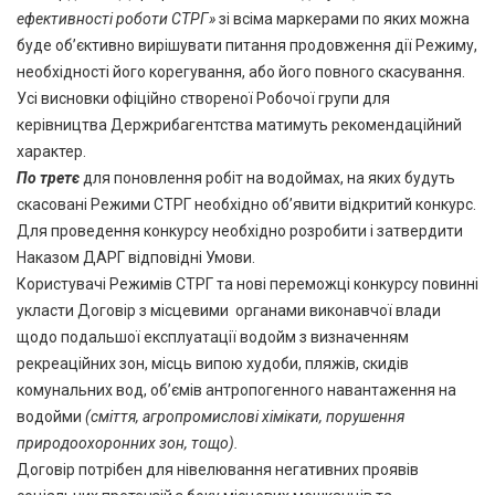
ефективності роботи СТРГ»
зі всіма маркерами по яких можна
буде об’єктивно вирішувати питання продовження дії Режиму,
необхідності його корегування, або його повного скасування.
Усі висновки офіційно створеної Робочої групи для
керівництва Держрибагентства матимуть рекомендаційний
характер.
По третє
для поновлення робіт на водоймах, на яких будуть
скасовані Режими СТРГ необхідно об’явити відкритий конкурс.
Для проведення конкурсу необхідно розробити і затвердити
Наказом ДАРГ відповідні Умови.
Користувачі Режимів СТРГ та нові переможці конкурсу повинні
укласти Договір з місцевими органами виконавчої влади
щодо подальшої експлуатації водойм з визначенням
рекреаційних зон, місць випою худоби, пляжів, скидів
комунальних вод, об’ємів антропогенного навантаження на
водойми
(сміття, агропромислові хімікати, порушення
природоохоронних зон, тощо).
Договір потрібен для нівелювання негативних проявів