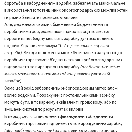
боротьба з забрудненням водойм, забезпечать максимальне
використання їх потенційних рибогосподарських можливостей
і в рази збільшить промислові вилови.
Але, держава зі своїми обмеженими бюджетними та
виробничими ресурсами після приватизації не зможе
виростити необхідну кількість зарибку для всіх великих
водойм України
(максимум 10 % від загальної щорічної
потреби)
. Вихід з положення може бути лише в залученні до
виробничої програми об’єднань також і рибогосподарських
підприємств по вирощуванню зарибку
(особливо тих, які не
мають можливості в повному об’ємі реалізовувати свій
зарибок).
Саме цей захід забезпечить рибопосадковим матеріалом
великі водойми. Розрахунки з постачальниками зарибку
можуть бути, в товарному еквіваленті, грошовому, або по
змішаній системі по результатах виловів.
В період свого становлення фінансування об’єднанням
виробничої програми підприємств по вирощуванню зарибку
(або необхідної її частини)
за два роки до масового вилову,