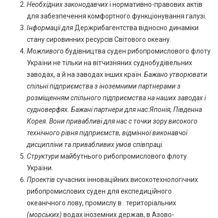
Необхідних законодавчих
і нормативно-правових актів
для забезпечення комфортного функціонування галузі.
Інформації для
Держрибагентства відносно динаміки
стану сировинних ресурсів Світового океану.
Можливого
будівництва суден рибопромислового флоту
України не тільки на вітчизняних суднобудівельних
заводах, а й на заводах інших країн.
Бажано утворювати
спільні підприємства з іноземними партнерами з
розміщенням спільного підприємства на наших заводах і
судноверфях. Бажані партнери для нас:Японія, Південна
Корея. Вони привабливі для нас с точки зору високого
технічного рівня підприємств, відмінної виконавчої
дисципліни та привабливих умов співпраці.
Структури
майбутнього рибопромислового флоту
України.
Проектів
сучасних інноваційних високотехнологічних
рибопромислових суден для експедиційного
океанічного лову, промислу в . територіальних
(морських)
водах іноземних держав, в Азово-