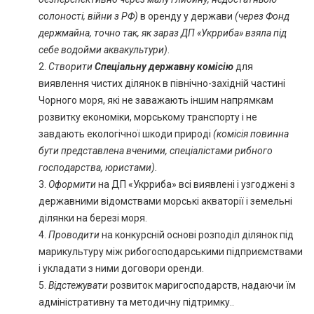
солоності, війни з РФ)
в оренду у держави
(через Фонд
держмайна, точно так, як зараз ДП «Укрриба» взяла під
себе водойми аквакультури)
.
2.
Створити
Спеціальну державну комісію
для
виявлення чистих ділянок в північно-західній частині
Чорного моря, які не заважають іншим напрямкам
розвитку економіки, морському транспорту і не
завдають екологічної шкоди природі
(комісія повинна
бути представлена ​​вченими, спеціалістами рибного
господарства, юристами).
3.
Оформити
на ДП «Укрриба» всі виявлені і узгоджені з
державними відомствами морські акваторії і земельні
ділянки на березі моря.
4.
Проводити
на конкурсній основі розподіл ділянок під
марикультуру між рибогосподарськими підприємствами
і укладати з ними договори оренди.
5.
Відстежувати
розвиток маригосподарств, надаючи їм
адміністративну та методичну підтримку..