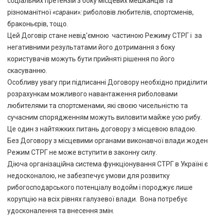
соціальних претензій з боку місцевих мешканців та
різноманітної
«сарани»:
риболовів любителів, спортсменів,
браконьєрів, тощо.
Цей Договір стане невід’ємною частиною Режиму СТРГ і за
негативними результатами його дотримання з боку
користувачів можуть бути прийняті рішення по його
скасуванню.
Особливу увагу при підписанні Договору необхідно приділити
розрахункам можливого навантаження риболовами
любителями та спортсменами, які своєю чисельністю та
сучасним спорядженням можуть виловити майже усю рибу.
Це один з найтяжких питань договору з місцевою владою.
Без Договору з місцевими органами виконавчої влади жоден
Режим СТРГ не може вступити в законну силу.
Діюча організаційна система функціонування СТРГ в Україні є
недосконалою, не забезпечує умови для розвитку
рибогосподарського потенціалу водойм і породжує лише
корупцію на всіх рівнях галузевої влади. Вона потребує
удосконалення та внесення змін.