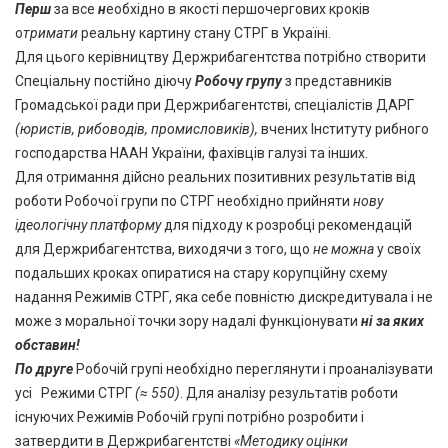
Перш
за все
н
еобхідно в якості першочергових кроків
о
тримати
реальну картину стану СТРГ в Україні.
Для цього керівництву Держрибагентства потрібно створити
Спеціальну постійно діючу
Робочу групу
з представників
Громадської ради при Держрибагентстві, спеціалістів ДАРГ
(юристів, рибоводів, промисловиків),
вчених Інституту рибного
господарства НААН України, фахівців галузі та інших.
Для отримання дійсно реальних позитивних результатів від
роботи Робочої групи по СТРГ необхідно прийняти
нову
ідеологічну платформу
для підходу к розробці рекомендацій
для Держрибагентства, виходячи з того, що
не можна
у своїх
подальших кроках опиратися на стару корупційну схему
надання Режимів СТРГ, яка себе повністю дискредитувала і не
може з моральної точки зору надалі функціонувати
ні за яких
обставин!
По друге
Робочій групі необхідно переглянути і проаналізувати
усі
Режими СТРГ
(≈ 550)
. Для аналізу результатів роботи
існуючих Режимів Робочій групі потрібно розробити і
затвердити в Держрибагентстві
«Методику оцінки