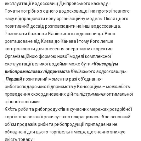
експлуатації водосховищ Дніпровського каскаду.
Почати потрібно з одного водосховища і на протязі певного
часу відпрацювати нову організаційну модель. Після цього
позитивний досвід розповсюдити на інші водосховища.
Розпочати бажано з Канівського водосховища. Воно
розташоване від Києва до Канева і тому його легше
контролювати для внесення оперативних коректив.
Організаційною формою нової моделі комплексної
експлуатації великої водойми може бути
«Консорціум
рибопромислових підприємств
Канівського водосховища».
Перший
позитивний момент в разі об’єднання
рибогосподарських підприємств у Консорціум –
можливість
проведення скоординованих дій та
підтримання
оптимальної
цінової політики.
Якість
риби та рибопродуктів в сучасних мережах роздрібної
торгівлі за останні роки суттєво покращилась. Але основний
об’єм продажів риби та рибопродукції припадає на не
обладнані для цього торгівельні місця, що значно знижує
якість товару.