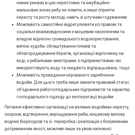
ніяких умовах в цих нерестових та інкубаційно-
малькових зонах рибу не ловити, а лише сприяти
нересту та росту молоді, навіть зі штучним годуванням.
Можливість
самостійно відрегулювати усі правові та
соціальні взаємовідносини з місцевим населенням та
владою відносно громадського водокористування,
випою худоби, облаштування пляжів та
облагороджування берегів, організації відпочинку на
воді, з рибалками-аматорами, з підприємствами, які
використовують воду та скидають відпрацьовану, тощо.
Можливість
проведення керованого зариблення
водойм. Для цього треба лише змінити правовий статус
об’єднання рибогосподарських підприємств та характер
господарського підходу до експлуатації водойм.
Питання ефективної організації на великих водоймах нересту,
охорони, відтворення, вирощування риби, кінцевому вилову
водних біоресурсів та їх переробка і реалізація з безумовним
дотриманням якості, можливі лише за умов належної