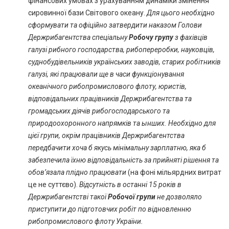
фінансових умовах з урахуванням динаміки змінення
сировинної бази Світового океану.
Для цього необхідно
сформувати та офіційно затвердити наказом Голови
Держрибагентства спеціальну
Робочу групу
з фахівців
галузі рибного господарства, рибопереробки, науковців,
суднобудівельників українських заводів, старих робітників
галузі, які працювали ще в часи функціонування
океанічного рибопромислового флоту, юристів,
відповідальних працівників Держрибагентства та
громадських діячів рибогосподарського та
природоохоронного напрямків та ынших. Необхідно для
цієї групи, окрім працівників Держрибагентства
передбачити хоча б якусь мінімальну зарплатню, яка б
забезпечила їхню відповідальність за прийняті рішення та
обов’язала плідно працювати
(на фоні мільярдних витрат
це не суттєво).
Відсутність в останні 15 років в
Держрибагентстві такої
Робочої групи
не дозволяло
приступити до підготовчих робіт по відновленню
рибопромислового флоту України.