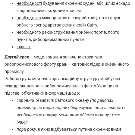
необхідності
будування окремих суден, або цілих ескадр
з відповідним льодовим класом;
необхідного
міжнародного співробітництва в галузі
рибного господарства різних країн Світу;
необхідного
реконструювання рибних портів, порто
пунктів, рибоприймальних пунктів.
іншого.
Другий крок –
моделювання загально структура
рибопромислового флоту країн – світових лідерів океанічного
промислу.
Робоча група моделює організаційну структуру майбутніх
ескадр океанічного рибопромислового флоту України на
підставі об’єктивної інформації щодо:
сировинної запасів
Світового океану
(по районах
промислу, по видах водних біоресурсів. по їх щільності і
необхідністю пошуку, можливих об’ємів вилову і таке
інше);
пори року
, в яких відбувається путина окремих видів