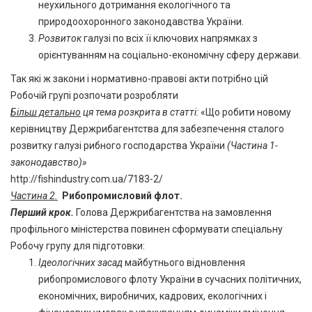
неухильного дотримання екологічного та
природоохоронного законодавства України.
Розвиток
галузі по всіх її ключових напрямках з
орієнтуванням на соціально-економічну сферу держави.
Так які ж закони і нормативно-правові акти потрібно цій
Робочій групі розпочати розробляти
Більш детально
ця тема розкрита в статті:
«Що робити новому
керівництву Держрибагентства для забезпечення сталого
розвитку галузі рибного господарства України
(Частина 1-
законодавство)»
http://fishindustry.com.ua/7183-2/
Частина 2.
Рибопромисловий флот.
Перший крок.
Голова Держрибагентства на замовлення
профільного міністерства повинен сформувати спеціальну
Робочу групу для підготовки:
Ідеологічних засад
майбутнього відновлення
рибопромислового флоту України в сучасних політичних,
економічних, виробничих, кадрових, екологічних і