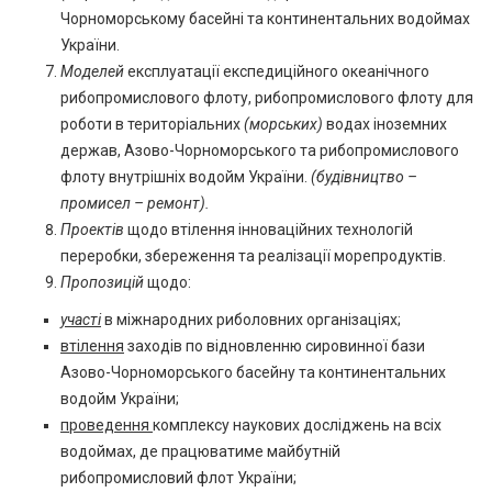
Чорноморському басейні та континентальних водоймах
України.
Моделей
експлуатації експедиційного океанічного
рибопромислового флоту, рибопромислового флоту для
роботи в територіальних
(морських)
водах іноземних
держав, Азово-Чорноморського та рибопромислового
флоту внутрішніх водойм України.
(будівництво –
промисел – ремонт).
Проектів
щодо втілення інноваційних технологій
переробки, збереження та реалізації морепродуктів.
Пропозицій
щодо:
участі
в міжнародних риболовних організаціях;
втілення
заходів по відновленню сировинної бази
Азово-Чорноморського басейну та континентальних
водойм України;
проведення
комплексу наукових досліджень на всіх
водоймах, де працюватиме майбутній
рибопромисловий флот України;