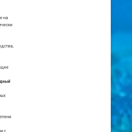
е на
ически
одства,
ющее
одный
ных
тепени
и с