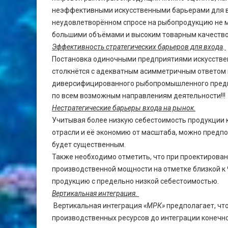
неэффективными искусственными барьерами для вх
неудовлетворённом спросе на рыбопродукцию не мо
большими объёмами и высоким товарным качество
Эффективность стратегических барьеров для входа
.
Постановка одиночными предприятиями искусстве
столкнётся с адекватным асимметричным ответом 
диверсифицированного рыбопромышленного предп
по всем возможным направлениям деятельности!!!
Нестратегические барьеры входа на рынок
.
Учитывая более низкую себестоимость продукции 
отрасли и её экономию от масштаба, можно предпо
будет существенным.
Также необходимо отметить, что при проектиров
производственной мощности на отметке близкой к 
продукцию с предельно низкой себестоимостью.
Вертикальная интеграция.
Вертикальная интеграция
«МРК»
предполагает, чт
производственных ресурсов до интеграции конечно