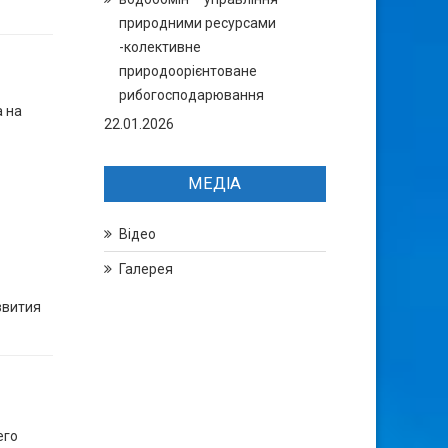
природними ресурсами
-колективне
природоорієнтоване
рибогосподарювання
 на
22.01.2026
МЕДІА
Відео
Галерея
звития
его