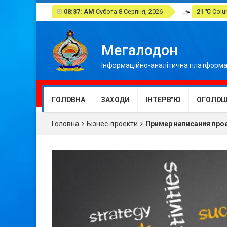
08:37: AM
Субота 8 Серпня, 2026
21 ℃
Colum
Мегалодон
Інформаційно-аналітична платформа
ГОЛОВНА
ЗАХОДИ
ІНТЕРВ”Ю
ОГОЛОШ
Головна
Бізнес-проекти
Пример написания пр