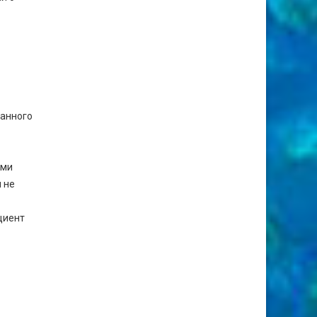
анного
ями
 не
циент