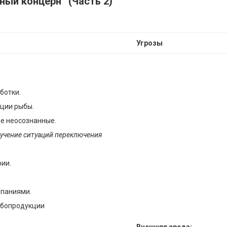
й концерн” (Часть 2)
Угрозы
ботки.
ции рыбы.
е неосознанные.
зучение ситуаций переключения
ии.
мпаниями.
ыбопродукции
Внешняя среда: