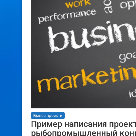
Бізнес-проекти
Пример написания проек
рыбопромышленный конце