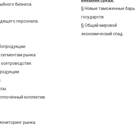
бного бизнеса.
§ Новые таможенные бар
государств.
дящего персонала.
§ Общий мировой
.
экономический спад.
опродукции.
 сегментам рынка
осетроводстве.
родукции.
.
сы.
лочённый коллектив.
ониторинг рынка.