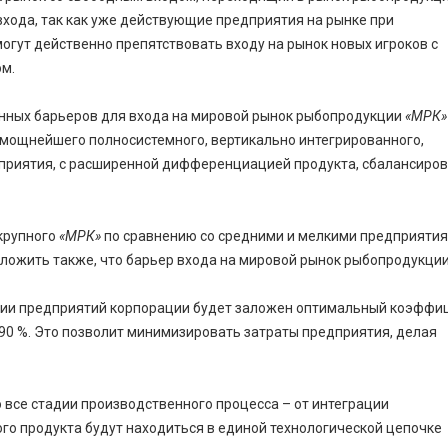
ода, так как уже действующие предприятия на рынке при
гут действенно препятствовать входу на рынок новых игроков с
м.
нных барьеров для входа на мировой рынок рыбопродукции
«МРК»
мощнейшего полносистемного, вертикально интегрированного,
риятия, с расширенной дифференциацией продукта, сбалансиров
крупного
«МРК»
по сравнению со средними и мелкими предприяти
ложить также, что барьер входа на мировой рынок рыбопродукции
ании предприятий корпорации будет заложен оптимальный коэффи
90 %. Это позволит минимизировать затраты предприятия, делая
о все стадии производственного процесса – от интеграции
го продукта будут находиться в единой технологической цепочке