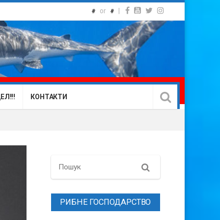
or
|
#
#
Л!!!
КОНТАКТИ
Search
РИБНЕ ГОСПОДАРСТВО