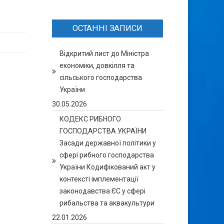
ОСТАННІ ЗАПИСИ
Відкритий лист до Міністра
економіки, довкілля та
сільського господарства
України
30.05.2026
КОДЕКС РИБНОГО
ГОСПОДАРСТВА УКРАЇНИ
Засади державної політики у
сфері рибного господарства
України Кодифікований акт у
контексті імплементації
законодавства ЄС у сфері
рибальства та аквакультури
22.01.2026