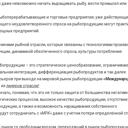
и даже невозможно начать выращивать рыбу, вести промысел или
ыбоперерабатывающие и торговые предприятия, уже действующи
ющего неудовлетворённого спроса на рыбопродукцию могут практ
мощных предприятий.
инами рыбной отрасли, которые связанны с технологиями произв
кции, динамикой обеспеченного спроса, культуры потребления
ыбопродукции – это стратегическое ценообразование, ограничива
кальная интеграция, дифференциация рыбопродуктов и так далее.
арьеров при выходе на мировой рынок рыбопродукции
«Междунар
 из
лидеров отрасли!
чать, понимая, что это не только защита от большинства негатив
ических процессов, высокое качество рыбопродукции, отсутствие
родукции, а также и возможность наращивания собственного
удут сотрудничать с
«МРК»
даже с учётом потери определённой с
 рынок со свободным входом, переходящий в рынок рыбопродукци