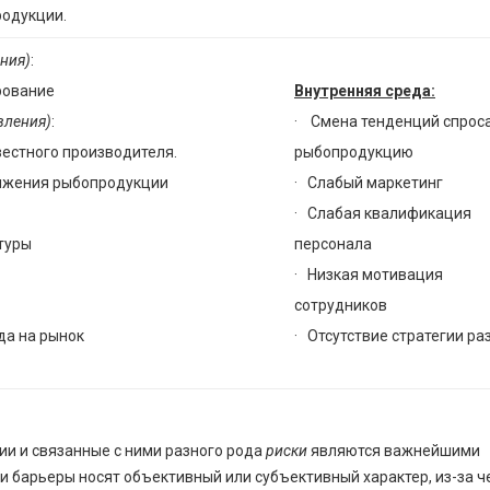
одукции.
ения)
:
рование
Внутренняя среда:
вления)
:
· Смена тенденций спроса
естного производителя.
рыбопродукцию
ижения рыбопродукции
· Слабый маркетинг
· Слабая квалификация
туры
персонала
· Низкая мотивация
сотрудников
да на рынок
· Отсутствие стратегии ра
и и связанные с ними разного рода
риски
являются важнейшими
и барьеры носят объективный или субъективный характер, из-за ч