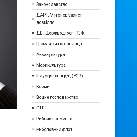
Законодавство
ДАРГ, Мін.енер.захист
довкілля
ДЕІ, Держводгосп, ПЗФ
Громадські організації
Аквакультура
Марикультура
Індустріальні р/г, (УЗВ)
Корми
Водне господарство
СТРГ
Рибний промисел
Риболовний флот