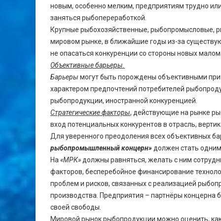
новым, особенно мелким, предприятиям трудно ил
заняться рыбопереработкой.
Крупные рыбохозяйственные, рыбопромысловые, р
мировом рынке, в ближайшие годы из-за существу
не опасаться конкуренции со стороны новых мало
Объективные барьеры.
Барьеры
могут быть порождены объективными прич
характером предпочтений потребителей рыбопроду
рыбопродукции, иностранной конкуренцией.
Стратегические факторы
, действующие на рынке р
вход потенциальных конкурентов в отрасль, верти
Для уверенного преодоления всех объективных б
рыбопромышленный концерн»
должен стать одним
На
«МРК»
должны равняться, желать с ним сотрудни
факторов, бесперебойное финансирование технолог
проблем и рисков, связанных с реализацией рыбоп
производства. Предприятия – партнёры концерна б
своей свободы.
Мировой рынок рыбопродукции можно оценить, как