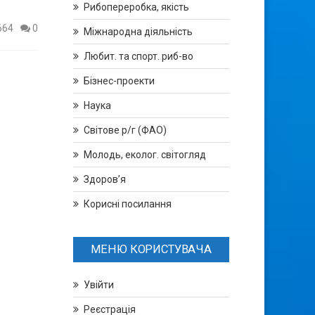
Рибопереробка, якість
664
0
Міжнародна діяльність
Любит. та спорт. риб-во
Бізнес-проекти
Наука
Світове р/г (ФАО)
Молодь, еколог. світогляд
Здоров’я
Корисні посилання
МЕНЮ КОРИСТУВАЧА
Увійти
Реєстрація