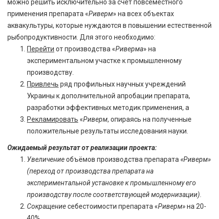
можно решить исключительно за счёт повсеместного
применения препарата «
Риверм
» на всех объектах
аквакультуры, которые нуждаются в повышении естественной
рыбопродуктивности. Для этого необходимо:
Перейти
от производства «
Риверма
» на
экспериментальном участке к промышленному
производству.
Привлечь
ряд профильных научных учреждений
Украины к дополнительной апробации препарата,
разработки эффективных методик применения, а
Рекламировать
«
Риверм
, опираясь на полученные
положительные результаты исследования науки.
Ожидаемый результат от реализации проекта:
Увеличение
объёмов производства препарата
«Риверм»
(переход от производства препарата на
экспериментальной установке к промышленному его
производству после соответствующей модернизации)
.
Сокращение
себестоимости препарата «
Риверм»
на 20-
40%.