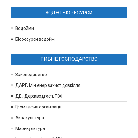
ВОДНІ БІОРЕСУРСИ
Водойми
Біоресурси водойм
РИБНЕ ГОСПОДАРСТВО
Законодавство
ДАРГ, Мін.енер.захист довкілля
ДЕІ, Держводгосп, ПЗФ
Громадські організації
Аквакультура
Марикультура