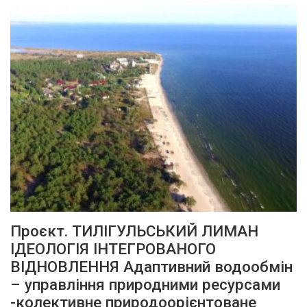
Проєкт. ТИЛІГУЛЬСЬКИЙ ЛИМАН
ІДЕОЛОГІЯ ІНТЕГРОВАНОГО
ВІДНОВЛЕННЯ Адаптивний водообмін
– управління природними ресурсами
-колективне природоорієнтоване