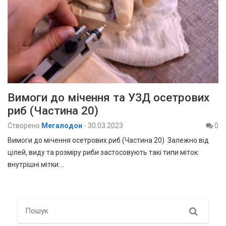
Вимоги до мічення та УЗД осетрових
риб (Частина 20)
Створено
Мегалодон
-
30.03.2023
0
Вимоги до мічення осетрових риб (Частина 20) Залежно від
цілей, виду та розміру риби застосовують такі типи міток:
внутрішні мітки:…
Search