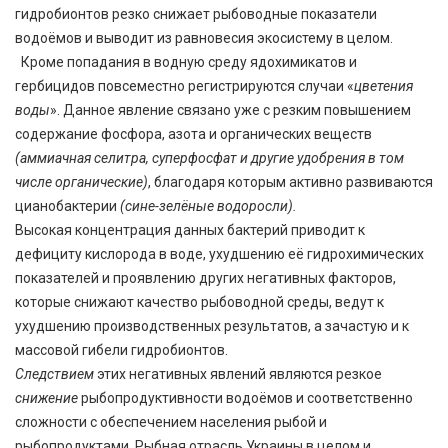
гидробионтов резко снижает рыбоводные показатели
водоёмов и выводит из равновесия экосистему в целом.
Кроме попадания в водную среду ядохимикатов и
гербицидов повсеместно регистрируются случаи «
цветения
воды
». Данное явление связано уже с резким повышением
содержание фосфора, азота и органических веществ
(аммиачная селитра, суперфосфат и другие удобрения в том
числе органические)
, благодаря которым активно развиваются
цианобактерии
(сине-зелёные водоросли).
Высокая концентрация данных бактерий приводит к
дефициту кислорода в воде, ухудшению её гидрохимических
показателей и проявлению других негативных факторов,
которые снижают качество рыбоводной среды, ведут к
ухудшению производственных результатов, а зачастую и к
массовой гибели гидробионтов.
Следствием
этих негативных явлений являются резкое
снижение
рыбопродуктивности водоёмов и соответственно
сложности с обеспечением населения рыбой и
рыбопродуктами. Рыбная отрасль Украины в целом и