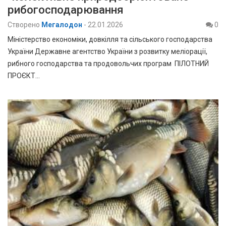
рибогосподарювання
Створено
Мегалодон
-
22.01.2026
0
Міністерство економіки, довкілля та сільського господарства
України Державне агентство України з розвитку меліорації,
рибного господарства та продовольчих програм ПІЛОТНИЙ
ПРОЄКТ…