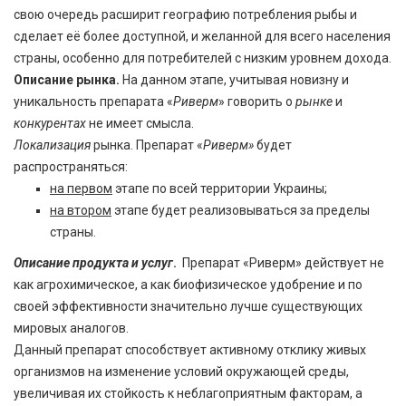
свою очередь расширит географию потребления рыбы и
сделает её более доступной, и желанной для всего населения
страны, особенно для потребителей с низким уровнем дохода.
Описание рынка.
На данном этапе, учитывая новизну и
уникальность препарата «
Риверм
» говорить о
рынке
и
конкурентах
не имеет смысла.
Локализация
рынка. Препарат «
Риверм»
будет
распространяться:
на первом
этапе по всей территории Украины;
на втором
этапе будет реализовываться за пределы
страны.
Описание продукта и услуг
.
Препарат «Риверм» действует не
как агрохимическое, а как биофизическое удобрение и по
своей эффективности значительно лучше существующих
мировых аналогов.
Данный препарат способствует активному отклику живых
организмов на изменение условий окружающей среды,
увеличивая их стойкость к неблагоприятным факторам, а