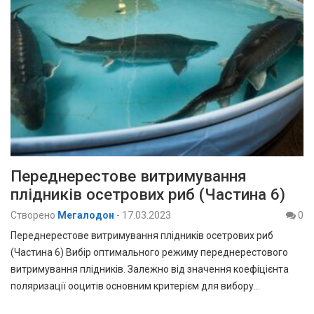
Переднерестове витримування
плідників осетрових риб (Частина 6)
Створено
Мегалодон
-
17.03.2023
0
Переднерестове витримування плідників осетрових риб
(Частина 6) Вибір оптимального режиму переднерестового
витримування плідників. Залежно від значення коефіцієнта
поляризації ооцитів основним критерієм для вибору…