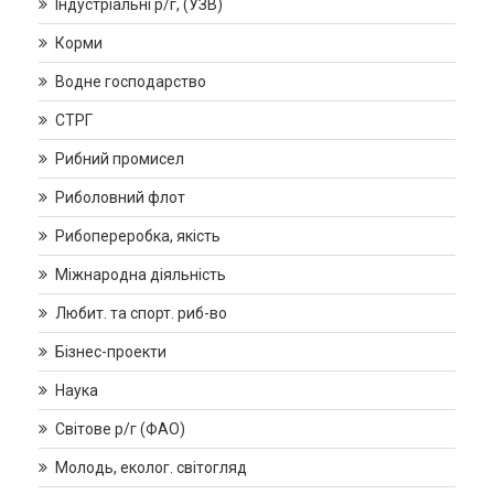
Індустріальні р/г, (УЗВ)
Корми
Водне господарство
СТРГ
Рибний промисел
Риболовний флот
Рибопереробка, якість
Міжнародна діяльність
Любит. та спорт. риб-во
Бізнес-проекти
Наука
Світове р/г (ФАО)
Молодь, еколог. світогляд